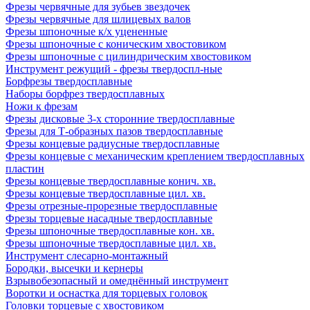
Фрезы червячные для зубьев звездочек
Фрезы червячные для шлицевых валов
Фрезы шпоночные к/х уцененные
Фрезы шпоночные с коническим хвостовиком
Фрезы шпоночные с цилиндрическим хвостовиком
Инструмент режущий - фрезы твердоспл-ные
Борфрезы твердосплавные
Наборы борфрез твердосплавных
Ножи к фрезам
Фрезы дисковые 3-х сторонние твердосплавные
Фрезы для Т-образных пазов твердосплавные
Фрезы концевые радиусные твердосплавные
Фрезы концевые с механическим креплением твердосплавных
пластин
Фрезы концевые твердосплавные конич. хв.
Фрезы концевые твердосплавные цил. хв.
Фрезы отрезные-прорезные твердосплавные
Фрезы торцевые насадные твердосплавные
Фрезы шпоночные твердосплавные кон. хв.
Фрезы шпоночные твердосплавные цил. хв.
Инструмент слесарно-монтажный
Бородки, высечки и кернеры
Взрывобезопасный и омеднённый инструмент
Воротки и оснаcтка для торцевых головок
Головки торцевые с хвостовиком