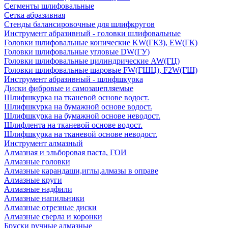
Сегменты шлифовальные
Сетка абразивная
Стенды балансировочные для шлифкругов
Инструмент абразивный - головки шлифовальные
Головки шлифовальные конические KW(ГКЗ), EW(ГК)
Головки шлифовальные угловые DW(ГУ)
Головки шлифовальные цилиндрические AW(ГЦ)
Головки шлифовальные шаровые FW(ГШЦ), F2W(ГШ)
Инструмент абразивный - шлифшкурка
Диски фибровые и самозацепляемые
Шлифшкурка на тканевой основе водост.
Шлифшкурка на бумажной основе водост.
Шлифшкурка на бумажной основе неводост.
Шлифлента на тканевой основе водост.
Шлифшкурка на тканевой основе неводост.
Инструмент алмазный
Алмазная и эльборовая паста, ГОИ
Алмазные головки
Алмазные карандаши,иглы,алмазы в оправе
Алмазные круги
Алмазные надфили
Алмазные напильники
Алмазные отрезные диски
Алмазные сверла и коронки
Бруски ручные алмазные