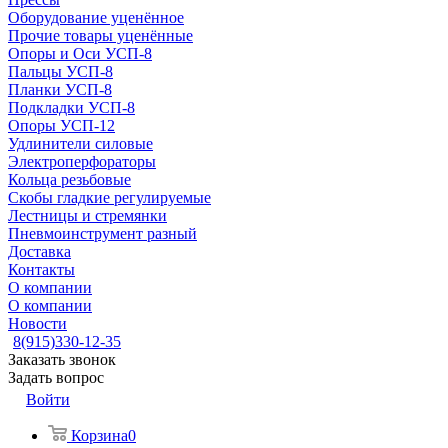
Оборудование уценённое
Прочие товары уценённые
Опоры и Оси УСП-8
Пальцы УСП-8
Планки УСП-8
Подкладки УСП-8
Опоры УСП-12
Удлинители силовые
Электроперфораторы
Кольца резьбовые
Скобы гладкие регулируемые
Лестницы и стремянки
Пневмоинструмент разный
Доставка
Контакты
О компании
О компании
Новости
8(915)330-12-35
Заказать звонок
Задать вопрос
Войти
Корзина
0