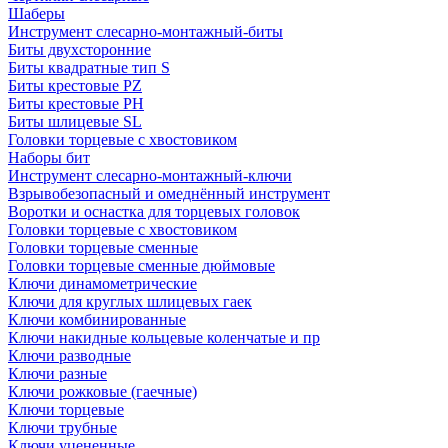
Шаберы
Инструмент слесарно-монтажный-биты
Биты двухсторонние
Биты квадратные тип S
Биты крестовые РZ
Биты крестовые РН
Биты шлицевые SL
Головки торцевые с хвостовиком
Наборы бит
Инструмент слесарно-монтажный-ключи
Взрывобезопасный и омеднённый инструмент
Воротки и оснаcтка для торцевых головок
Головки торцевые с хвостовиком
Головки торцевые сменные
Головки торцевые сменные дюймовые
Ключи динамометрические
Ключи для круглых шлицевых гаек
Ключи комбинированные
Ключи накидные кольцевые коленчатые и пр
Ключи разводные
Ключи разные
Ключи рожковые (гаечные)
Ключи торцевые
Ключи трубные
Ключи уцененные