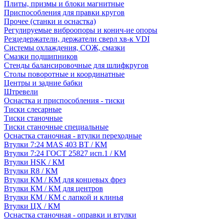
Плиты, призмы и блоки магнитные
Приспособления для правки кругов
Прочее (станки и оснастка)
Регулируемые виброопоры и конич-ие опоры
Резцедержатели, держатели сверл хв-к VDI
Системы охлаждения, СОЖ, смазки
Смазки подшипников
Стенды балансировочные для шлифкругов
Столы поворотные и координатные
Центры и задние бабки
Штревели
Оснастка и приспособления - тиски
Тиски слесарные
Тиски станочные
Тиски станочные специальные
Оснастка станочная - втулки переходные
Втулки 7:24 MAS 403 BT / КМ
Втулки 7:24 ГОСТ 25827 исп.1 / КМ
Втулки HSK / КМ
Втулки R8 / КМ
Втулки КМ / КМ для концевых фрез
Втулки КМ / КМ для центров
Втулки КМ / КМ с лапкой и клинья
Втулки ЦХ / КМ
Оснастка станочная - оправки и втулки