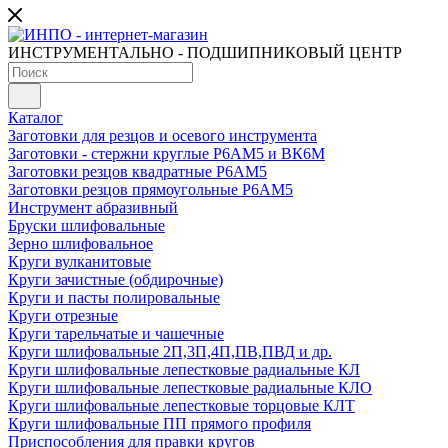
ИНСТРУМЕНТАЛЬНО - ПОДШИПНИКОВЫЙ ЦЕНТР
Каталог
Заготовки для резцов и осевого инструмента
Заготовки - стержни круглые Р6АМ5 и ВК6М
Заготовки резцов квадратные Р6АМ5
Заготовки резцов прямоугольные Р6АМ5
Инструмент абразивный
Бруски шлифовальные
Зерно шлифовальное
Круги вулканитовые
Круги зачистные (обдирочные)
Круги и пасты полировальные
Круги отрезные
Круги тарельчатые и чашечные
Круги шлифовальные 2П,3П,4П,ПВ,ПВД и др.
Круги шлифовальные лепестковые радиальные КЛ
Круги шлифовальные лепестковые радиальные КЛО
Круги шлифовальные лепестковые торцовые КЛТ
Круги шлифовальные ПП прямого профиля
Приспособления для правки кругов