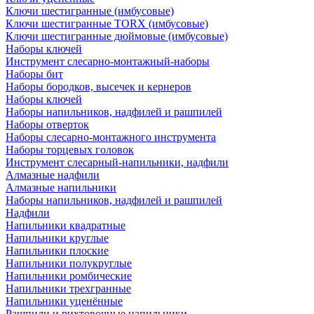
Ключи шестигранные (имбусовые)
Ключи шестигранные TORX (имбусовые)
Ключи шестигранные дюймовые (имбусовые)
Наборы ключей
Инструмент слесарно-монтажный-наборы
Наборы бит
Наборы бородков, высечек и кернеров
Наборы ключей
Наборы напильников, надфилей и рашпилей
Наборы отверток
Наборы слесарно-монтажного инструмента
Наборы торцевых головок
Инструмент слесарный-напильники, надфили
Алмазные надфили
Алмазные напильники
Наборы напильников, надфилей и рашпилей
Надфили
Напильники квадратные
Напильники круглые
Напильники плоские
Напильники полукруглые
Напильники ромбические
Напильники трехгранные
Напильники уценённые
Рашпили и рихтовочные напильники