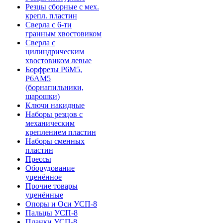
Резцы сборные с мех.
крепл. пластин
Сверла с 6-ти
гранным хвостовиком
Сверла с
цилиндрическим
хвостовиком левые
Борфрезы Р6М5,
Р6АМ5
(борнапильники,
шарошки)
Ключи накидные
Наборы резцов с
механическим
креплением пластин
Наборы сменных
пластин
Прессы
Оборудование
уценённое
Прочие товары
уценённые
Опоры и Оси УСП-8
Пальцы УСП-8
Планки УСП-8