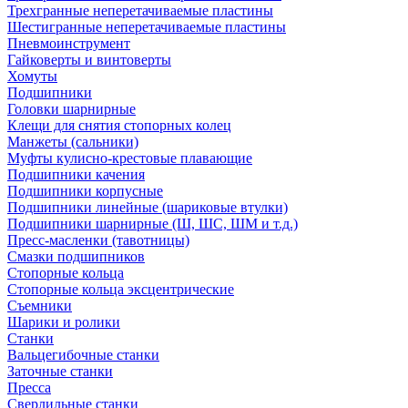
Трехгранные неперетачиваемые пластины
Шестигранные неперетачиваемые пластины
Пневмоинструмент
Гайковерты и винтоверты
Хомуты
Подшипники
Головки шарнирные
Клещи для снятия стопорных колец
Манжеты (сальники)
Муфты кулисно-крестовые плавающие
Подшипники качения
Подшипники корпусные
Подшипники линейные (шариковые втулки)
Подшипники шарнирные (Ш, ШС, ШМ и т.д.)
Пресс-масленки (тавотницы)
Смазки подшипников
Стопорные кольца
Стопорные кольца эксцентрические
Съемники
Шарики и ролики
Станки
Вальцегибочные станки
Заточные станки
Пресса
Сверлильные станки