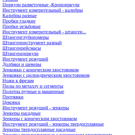
Циркули разметочные -Кронциркули
Инструмент измерительный - калибры
Калибры разные
Пробки гладкие
Пробки резьбовые
Инструмент измерительный - штанген...
Штангенглубиномеры
Штангенинструмент разный
Штангенрейсмасы
Штангенциркули
Инструмент режущий
Долбяки и шеверы
Зенковки с коническим хвостовиком
Зенковки с цилиндрическим хвостовиком
Ножи к фрезам
Пилы по металлу и сегменты
Полотна ручные и машинные
Протяжки
Цековки
Инструмент режущий - зенкеры
Зенкеры насадные
Зенкеры с коническим хвостовиком
Инструмент режущий - зенкеры твердосплавные
Зенкеры твердосплавные насадные
Зенкеры твердосплавные с коническим хвостовиком