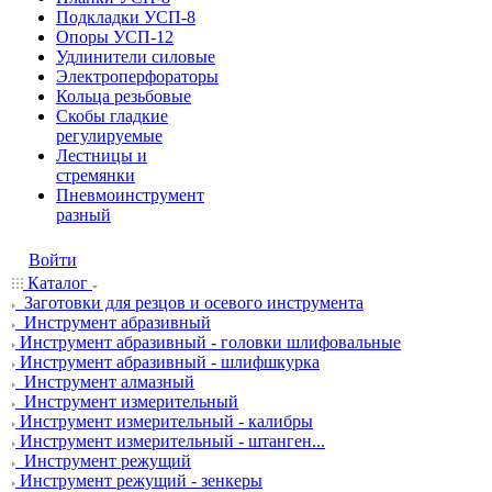
Подкладки УСП-8
Опоры УСП-12
Удлинители силовые
Электроперфораторы
Кольца резьбовые
Скобы гладкие
регулируемые
Лестницы и
стремянки
Пневмоинструмент
разный
Войти
Каталог
Заготовки для резцов и осевого инструмента
Инструмент абразивный
Инструмент абразивный - головки шлифовальные
Инструмент абразивный - шлифшкурка
Инструмент алмазный
Инструмент измерительный
Инструмент измерительный - калибры
Инструмент измерительный - штанген...
Инструмент режущий
Инструмент режущий - зенкеры