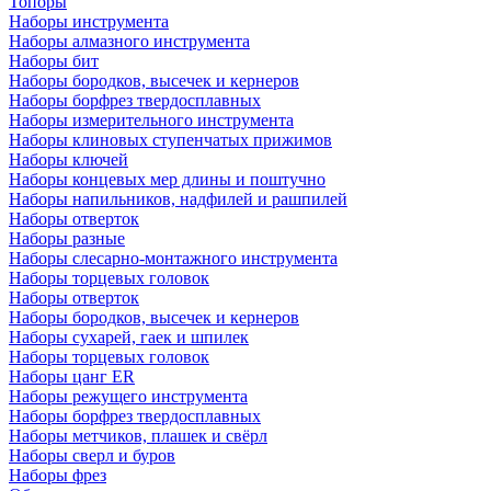
Топоры
Наборы инструмента
Наборы алмазного инструмента
Наборы бит
Наборы бородков, высечек и кернеров
Наборы борфрез твердосплавных
Наборы измерительного инструмента
Наборы клиновых ступенчатых прижимов
Наборы ключей
Наборы концевых мер длины и поштучно
Наборы напильников, надфилей и рашпилей
Наборы отверток
Наборы разные
Наборы слесарно-монтажного инструмента
Наборы торцевых головок
Наборы отверток
Наборы бородков, высечек и кернеров
Наборы сухарей, гаек и шпилек
Наборы торцевых головок
Наборы цанг ER
Наборы режущего инструмента
Наборы борфрез твердосплавных
Наборы метчиков, плашек и свёрл
Наборы сверл и буров
Наборы фрез