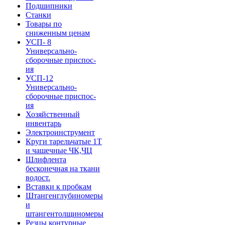
Подшипники
Станки
Товары по
сниженным ценам
УСП- 8
Универсально-
сборочные приспос-
ия
УСП-12
Универсально-
сборочные приспос-
ия
Хозяйственный
инвентарь
Электроинструмент
Круги тарельчатые 1Т
и чашечные ЧК,ЧЦ
Шлифлента
бесконечная на ткани
водост.
Вставки к пробкам
Штангенглубиномеры
и
штангентолщиномеры
Резцы контурные