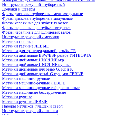
Инструмент режущий - зуборезный
Долбяки и шеверы
Фрезы дисковые зуборезные мелкомодульные
Фрезы дисковые зуборезные модульные
Фрезы червячные для зубчатых колес
Фрезы червячные для зубьев звездочек
Фрезы червячные для шлицевых валов
Инструмент режущий - метчики
Метчики гаечные
Метчики гаечные ЛЕВЫЕ
Метчики для трапецеидальной резьбы TR
Метчики дюймовые BSW/BSF резьба УИТВОРТА
Метчики дюймовые UNC/UNF м/р
Метчики дюймовые UNC/UNF ручные
Метчики дюймовые для резьб G, Rc и K
Метчики дюймовые резьб. G руч.,м/р ЛЕВЫЕ
Метчики машинно-ручные
Метчики машинно-ручные ЛЕВЫЕ
Метчики машинно-ручные твёрдосплавные
Метчики машинные бесстружечные
Метчики ручные
Метчики ручные ЛЕВЫЕ
Наборы метчиков, плашек и свёрл
Инструмент режущий - плашки