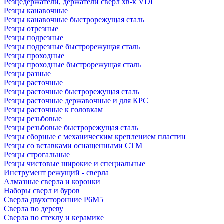
Резцедержатели, держатели сверл хв-к VDI
Резцы канавочные
Резцы канавочные быстрорежущая сталь
Резцы отрезные
Резцы подрезные
Резцы подрезные быстрорежущая сталь
Резцы проходные
Резцы проходные быстрорежущая сталь
Резцы разные
Резцы расточные
Резцы расточные быстрорежущая сталь
Резцы расточные державочные и для КРС
Резцы расточные к головкам
Резцы резьбовые
Резцы резьбовые быстрорежущая сталь
Резцы сборные с механическим креплением пластин
Резцы со вставками оснащенными СТМ
Резцы строгальные
Резцы чистовые широкие и специальные
Инструмент режущий - сверла
Алмазные сверла и коронки
Наборы сверл и буров
Сверла двухсторонние Р6М5
Сверла по дереву
Сверла по стеклу и керамике