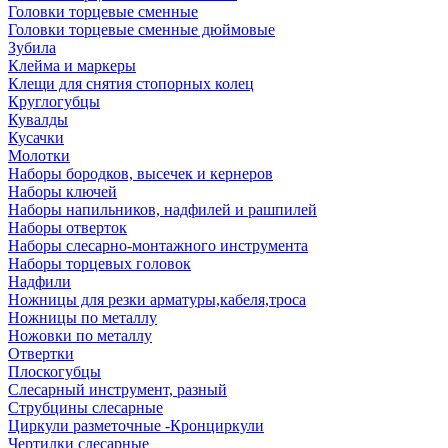
Головки торцевые сменные
Головки торцевые сменные дюймовые
Зубила
Клейма и маркеры
Клещи для снятия стопорных колец
Круглогубцы
Кувалды
Кусачки
Молотки
Наборы бородков, высечек и кернеров
Наборы ключей
Наборы напильников, надфилей и рашпилей
Наборы отверток
Наборы слесарно-монтажного инструмента
Наборы торцевых головок
Надфили
Ножницы для резки арматуры,кабеля,троса
Ножницы по металлу
Ножовки по металлу
Отвертки
Плоскогубцы
Слесарный инструмент, разный
Струбцины слесарные
Циркули разметочные -Кронциркули
Чертилки слесарные