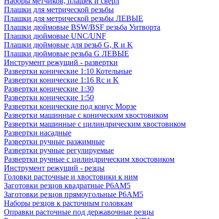
Наборы метчиков, плашек и свёрл
Плашки для метрической резьбы
Плашки для метрической резьбы ЛЕВЫЕ
Плашки дюймовые BSW/BSF резьба Уитворта
Плашки дюймовые UNC/UNF
Плашки дюймовые для резьб G, R и K
Плашки дюймовые резьба G ЛЕВЫЕ
Инструмент режущий - развертки
Развертки конические 1:10 Котельные
Развертки конические 1:16 Rc и K
Развертки конические 1:30
Развертки конические 1:50
Развертки конические под конус Морзе
Развертки машинные с коническим хвостовиком
Развертки машинные с цилиндрическим хвостовиком
Развертки насадные
Развертки ручные разжимные
Развертки ручные регулируемые
Развертки ручные с цилиндрическим хвостовиком
Инструмент режущий - резцы
Головки расточные и хвостовики к ним
Заготовки резцов квадратные Р6АМ5
Заготовки резцов прямоугольные Р6АМ5
Наборы резцов к расточным головкам
Оправки расточные под державочные резцы