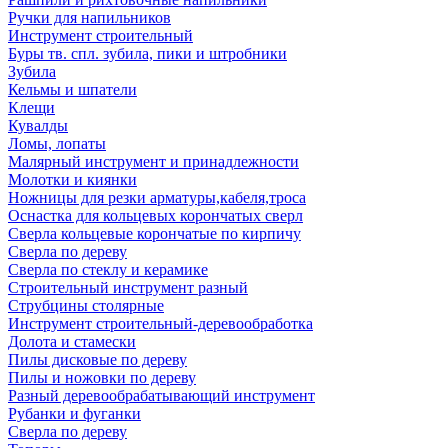
Ручки для напильников
Инструмент строительный
Буры тв. спл. зубила, пики и штробники
Зубила
Кельмы и шпатели
Клещи
Кувалды
Ломы, лопаты
Малярный инструмент и принадлежности
Молотки и киянки
Ножницы для резки арматуры,кабеля,троса
Оснастка для кольцевых корончатых сверл
Сверла кольцевые корончатые по кирпичу
Сверла по дереву
Сверла по стеклу и керамике
Строительный инструмент разный
Струбцины столярные
Инструмент строительный-деревообработка
Долота и стамески
Пилы дисковые по дереву
Пилы и ножовки по дереву
Разный деревообрабатывающий инструмент
Рубанки и фуганки
Сверла по дереву