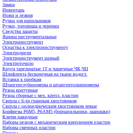
Замки
Инвентарь
Ножи и лезвия
Ручки для напильников
Ручки, топорища и черенки
Средства защиты
Ящики инструментальные
Электроинструмент
Оснастка к электроинструменту
Электродрели
Электроинструмент разный
Электроточило
Круги тарельчатые 1Т и чашечные ЧК,ЧЦ
Шлифлента бесконечная на ткани водост.
Вставки к пробкам
Штангенглубиномеры и штангентолщиномеры
Резцы контурные
Резцы сборные с мех. крепл. пластин
Сверла с 6-ти гранным хвостовиком
Сверла с цилиндрическим хвостовиком левые
Борфрезы Р6М5, Р6АМ5 (борнапильники, шарошки)
Ключи накидные
Наборы резцов с механическим креплением пластин
Наборы сменных пластин
Прессы