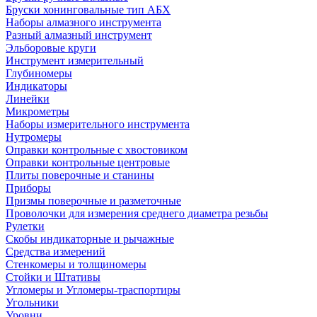
Бруски хонинговальные тип АБХ
Наборы алмазного инструмента
Разный алмазный инструмент
Эльборовые круги
Инструмент измерительный
Глубиномеры
Индикаторы
Линейки
Микрометры
Наборы измерительного инструмента
Нутромеры
Оправки контрольные с хвостовиком
Оправки контрольные центровые
Плиты поверочные и станины
Приборы
Призмы поверочные и разметочные
Проволочки для измерения среднего диаметра резьбы
Рулетки
Скобы индикаторные и рычажные
Средства измерений
Стенкомеры и толщиномеры
Стойки и Штативы
Угломеры и Угломеры-траспортиры
Угольники
Уровни