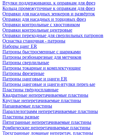
Втулки поддерживающ. к оправкам для фрез
Кольца промежуточные к оправкам для фрез
Оправки для насадных зенкеров и развёрток
Оправки для насадных и торцовых фрез
Оправки контрольные с хвостовиком
Оправки контрольные центровые
Оправки переходные для сверлильных патронов
Оснастка станочная - патроны
Наборы цанг ER
Патроны быстросменные с шариками
Патроны резбонарезные для метчиков
Патроны сверлильные
Патроны токарные и комплектующие
Патроны фрезерные
Патроны цанговые и цанги ER
Патроны цанговые и цанги-втулки перех-ые
Пластины твёрдосплавные
Квадратные неперетачиваемые пластины
Круглые неперетачиваемые пластины
Напаиваемые пластины
Параллелограмм неперетачиваемые пластины
Пластины разные
Пятигранные неперетачиваемые пластины
Ромбические неперетачиваемые пластины
Трехгранные ломаные неперетач. пластины