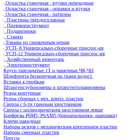
Оснастка станочная - втулки переходные
Оснастка станочная - оправки и втулки
Оснастка станочная - патроны
Пластины твёрдосплавные
Пневмоинструмент
Подшипники
Станки
Товары по сниженным ценам
УСП- 8 Универсально-сборочные приспос-ия
УСП-12 Универсально-сборочные приспос-ия
Хозяйственный инвентарь
Электроинструмент
Круги тарельчатые 1Т и чашечные ЧК,ЧЦ
Шлифлента бесконечная на ткани водост.
Вставки к пробкам
Штангенглубиномеры и штангентолщиномеры
Резцы контурные
Резцы сборные с мех. крепл. пластин
Сверла с 6-ти гранным хвостовиком
Сверла с цилиндрическим хвостовиком левые
Борфрезы Р6М5, Р6АМ5 (борнапильники, шарошки)
Ключи накидные
Наборы резцов с механическим креплением пластин
Наборы сменных пластин
Прессы