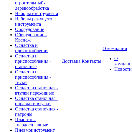
строительный-
деревообработка
Наборы инструмента
Наборы режущего
инструмента
Оборудование
Оборудование -
Крепёж
Оснастка и
О компании
приспособления
Оснастка и
О
приспособления -
Доставка
Контакты
компани
станочные
Новости
Оснастка и
приспособления -
тиски
Оснастка станочная -
втулки переходные
Оснастка станочная -
оправки и втулки
Оснастка станочная -
патроны
Пластины
твёрдосплавные
Пневмоинструмент