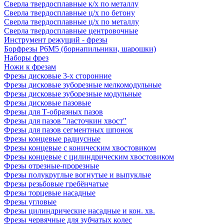
Сверла твердосплавные к/х по металлу
Сверла твердосплавные ц/х по бетону
Сверла твердосплавные ц/х по металлу
Сверла твердосплавные центровочные
Инструмент режущий - фрезы
Борфрезы Р6М5 (борнапильники, шарошки)
Наборы фрез
Ножи к фрезам
Фрезы дисковые 3-х сторонние
Фрезы дисковые зуборезные мелкомодульные
Фрезы дисковые зуборезные модульные
Фрезы дисковые пазовые
Фрезы для Т-образных пазов
Фрезы для пазов "ласточкин хвост"
Фрезы для пазов сегментных шпонок
Фрезы концевые радиусные
Фрезы концевые с коническим хвостовиком
Фрезы концевые с цилиндрическим хвостовиком
Фрезы отрезные-прорезные
Фрезы полукруглые вогнутые и выпуклые
Фрезы резьбовые гребёнчатые
Фрезы торцевые насадные
Фрезы угловые
Фрезы цилиндрические насадные и кон. хв.
Фрезы червячные для зубчатых колес