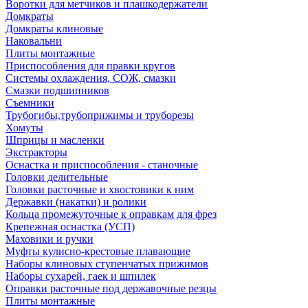
Воротки для метчиков и плашкодержатели
Домкраты
Домкраты клиновые
Наковальни
Плиты монтажные
Приспособления для правки кругов
Системы охлаждения, СОЖ, смазки
Смазки подшипников
Съемники
Трубогибы,трубоприжимы и труборезы
Хомуты
Шприцы и масленки
Экстракторы
Оснастка и приспособления - станочные
Головки делительные
Головки расточные и хвостовики к ним
Державки (накатки) и ролики
Кольца промежуточные к оправкам для фрез
Крепежная оснастка (УСП)
Маховики и ручки
Муфты кулисно-крестовые плавающие
Наборы клиновых ступенчатых прижимов
Наборы сухарей, гаек и шпилек
Оправки расточные под державочные резцы
Плиты монтажные