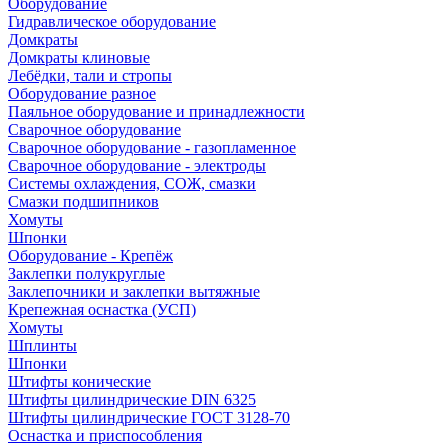
Оборудование
Гидравлическое оборудование
Домкраты
Домкраты клиновые
Лебёдки, тали и стропы
Оборудование разное
Паяльное оборудование и принадлежности
Сварочное оборудование
Сварочное оборудование - газопламенное
Сварочное оборудование - электроды
Системы охлаждения, СОЖ, смазки
Смазки подшипников
Хомуты
Шпонки
Оборудование - Крепёж
Заклепки полукруглые
Заклепочники и заклепки вытяжные
Крепежная оснастка (УСП)
Хомуты
Шплинты
Шпонки
Штифты конические
Штифты цилиндрические DIN 6325
Штифты цилиндрические ГОСТ 3128-70
Оснастка и приспособления