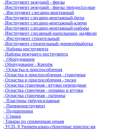
Инструмент режущий - фрезы
Инструмент режущий - фрезы твердоспл-ные
Инструмент слесарно-монтажный
Инструмент слесарно-монтажный-биты
Инструмент слесарно-монтажный-ключи
Инструмент слесарно-монтажный-наборы
Инструмент слесарный-напильники, надфили
Инструмент строительный
Инструмент строительный-деревообработка
Наборы инструмента
Наборы режущего инструмента
Оборудование
Оборудование - Крепёж
Оснастка и приспособления
Оснастка и приспособления - станочные
Оснастка и приспособления - тиски
Оснастка станочная - втулки переходные
Оснастка станочная - оправки и втулки
Оснастка станочная - патроны
Пластины твёрдосплавные
Пневмоинструмент
Подшипники
Станки
Товары по сниженным ценам
УСП- 8 Универсально-сборочные приспос-ия