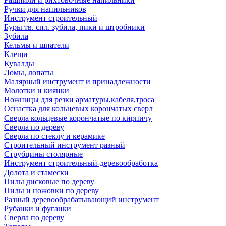
Ручки для напильников
Инструмент строительный
Буры тв. спл. зубила, пики и штробники
Зубила
Кельмы и шпатели
Клещи
Кувалды
Ломы, лопаты
Малярный инструмент и принадлежности
Молотки и киянки
Ножницы для резки арматуры,кабеля,троса
Оснастка для кольцевых корончатых сверл
Сверла кольцевые корончатые по кирпичу
Сверла по дереву
Сверла по стеклу и керамике
Строительный инструмент разный
Струбцины столярные
Инструмент строительный-деревообработка
Долота и стамески
Пилы дисковые по дереву
Пилы и ножовки по дереву
Разный деревообрабатывающий инструмент
Рубанки и фуганки
Сверла по дереву