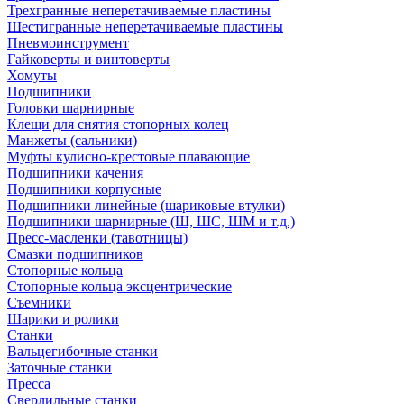
Трехгранные неперетачиваемые пластины
Шестигранные неперетачиваемые пластины
Пневмоинструмент
Гайковерты и винтоверты
Хомуты
Подшипники
Головки шарнирные
Клещи для снятия стопорных колец
Манжеты (сальники)
Муфты кулисно-крестовые плавающие
Подшипники качения
Подшипники корпусные
Подшипники линейные (шариковые втулки)
Подшипники шарнирные (Ш, ШС, ШМ и т.д.)
Пресс-масленки (тавотницы)
Смазки подшипников
Стопорные кольца
Стопорные кольца эксцентрические
Съемники
Шарики и ролики
Станки
Вальцегибочные станки
Заточные станки
Пресса
Сверлильные станки