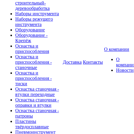
строительный-
деревообработка
Наборы инструмента
Наборы режущего
инструмента
Оборудование
Оборудование -
Крепёж
Оснастка и
О компании
приспособления
Оснастка и
О
приспособления -
Доставка
Контакты
компани
станочные
Новости
Оснастка и
приспособления -
тиски
Оснастка станочная -
втулки переходные
Оснастка станочная -
оправки и втулки
Оснастка станочная -
патроны
Пластины
твёрдосплавные
Пневмоинструмент