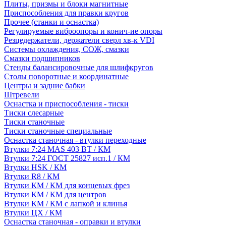
Плиты, призмы и блоки магнитные
Приспособления для правки кругов
Прочее (станки и оснастка)
Регулируемые виброопоры и конич-ие опоры
Резцедержатели, держатели сверл хв-к VDI
Системы охлаждения, СОЖ, смазки
Смазки подшипников
Стенды балансировочные для шлифкругов
Столы поворотные и координатные
Центры и задние бабки
Штревели
Оснастка и приспособления - тиски
Тиски слесарные
Тиски станочные
Тиски станочные специальные
Оснастка станочная - втулки переходные
Втулки 7:24 MAS 403 BT / КМ
Втулки 7:24 ГОСТ 25827 исп.1 / КМ
Втулки HSK / КМ
Втулки R8 / КМ
Втулки КМ / КМ для концевых фрез
Втулки КМ / КМ для центров
Втулки КМ / КМ с лапкой и клинья
Втулки ЦХ / КМ
Оснастка станочная - оправки и втулки