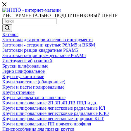
ИНСТРУМЕНТАЛЬНО - ПОДШИПНИКОВЫЙ ЦЕНТР
Каталог
Заготовки для резцов и осевого инструмента
Заготовки - стержни круглые Р6АМ5 и ВК6М
Заготовки резцов квадратные Р6АМ5
Заготовки резцов прямоугольные Р6АМ5
Инструмент абразивный
Бруски шлифовальные
Зерно шлифовальное
Круги вулканитовые
Круги зачистные (обдирочные)
Круги и пасты полировальные
Круги отрезные
Круги тарельчатые и чашечные
Круги шлифовальные 2П,3П,4П,ПВ,ПВД и др.
Круги шлифовальные лепестковые радиальные КЛ
Круги шлифовальные лепестковые радиальные КЛО
Круги шлифовальные лепестковые торцовые КЛТ
Круги шлифовальные ПП прямого профиля
Приспособления для правки кругов