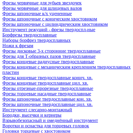
Фрезы червячные для зубьев звездочек
Фрезы червячные для шлицевых валов
Фрезы шпоночные к/х уцененные
Фрезы шпоночные с коническим хвостовиком
Фрезы шпоночные с цилиндрическим хвостовиком
Инструмент режущий - фрезы твердоспл-ные
Борфрезы твердосплавные
Наборы борфрез твердосплавных
Ножи к фрезам
Фрезы дисковые 3-х сторонние твердосплавные
Фрезы для Т-образных пазов твердосплавные
Фрезы концевые радиусные твердосплавные
Фрезы концевые с механическим креплением твердосплавных
пластин
Фрезы концевые твердосплавные конич. хв.
Фрезы концевые твердосплавные цил. хв.
Фрезы отрезные-прорезные твердосплавные
Фрезы торцевые насадные твердосплавные
Фрезы шпоночные твердосплавные кон. хв.
Фрезы шпоночные твердосплавные цил. хв.
Инструмент слесарно-монтажный
Бородки, высечки и кернеры
Взрывобезопасный и омеднённый инструмент
Воротки и оснаcтка для торцевых головок
Головки торцевые с хвостовиком