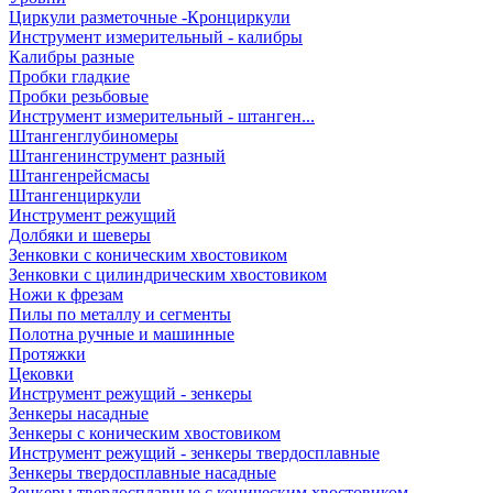
Циркули разметочные -Кронциркули
Инструмент измерительный - калибры
Калибры разные
Пробки гладкие
Пробки резьбовые
Инструмент измерительный - штанген...
Штангенглубиномеры
Штангенинструмент разный
Штангенрейсмасы
Штангенциркули
Инструмент режущий
Долбяки и шеверы
Зенковки с коническим хвостовиком
Зенковки с цилиндрическим хвостовиком
Ножи к фрезам
Пилы по металлу и сегменты
Полотна ручные и машинные
Протяжки
Цековки
Инструмент режущий - зенкеры
Зенкеры насадные
Зенкеры с коническим хвостовиком
Инструмент режущий - зенкеры твердосплавные
Зенкеры твердосплавные насадные
Зенкеры твердосплавные с коническим хвостовиком