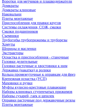
Воротки для метчиков и плашкодержатели
Домкраты
Домкраты клиновые
Наковальни
Плиты монтажные
Приспособления для правки кругов
Системы охлаждения, СОЖ, смазки
Смазки подшипников
Съемники
Трубогибы,трубоприжимы и труборезы
Хомуты
Шприцы и масленки
Экстракторы
Оснастка и приспособления - станочные
Головки делительные
Головки расточные и хвостовики к ним
Державки (накатки) и ролики
Кольца промежуточные к оправкам для фрез
Крепежная оснастка (УСП)
Маховики и ручки
Муфты кулисно-крестовые плавающие
Наборы клиновых ступенчатых прижимов
Наборы сухарей, гаек и шпилек
Оправки расточные под державочные резцы
Плиты монтажные