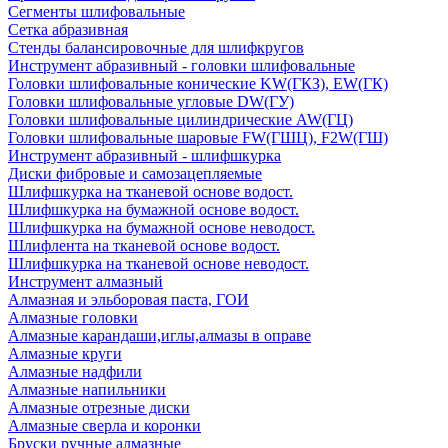
Сегменты шлифовальные
Сетка абразивная
Стенды балансировочные для шлифкругов
Инструмент абразивный - головки шлифовальные
Головки шлифовальные конические KW(ГКЗ), EW(ГК)
Головки шлифовальные угловые DW(ГУ)
Головки шлифовальные цилиндрические AW(ГЦ)
Головки шлифовальные шаровые FW(ГШЦ), F2W(ГШ)
Инструмент абразивный - шлифшкурка
Диски фибровые и самозацепляемые
Шлифшкурка на тканевой основе водост.
Шлифшкурка на бумажной основе водост.
Шлифшкурка на бумажной основе неводост.
Шлифлента на тканевой основе водост.
Шлифшкурка на тканевой основе неводост.
Инструмент алмазный
Алмазная и эльборовая паста, ГОИ
Алмазные головки
Алмазные карандаши,иглы,алмазы в оправе
Алмазные круги
Алмазные надфили
Алмазные напильники
Алмазные отрезные диски
Алмазные сверла и коронки
Бруски ручные алмазные