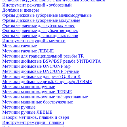
Инструмент режущий - зуборезный
Долбяки и шеверы
Фрезы дисковые зуборезные мелкомодульные
Фрезы дисковые зуборезные модульные
Фрезы червячные для зубчатых колес
Фрезы червячные для зубьев звездочек
Фрезы червячные для шлицевых валов
Инструмент режущий - метчики
Метчики гаечные
Метчики гаечные ЛЕВЫЕ
Метчики для трапецеидальной резьбы TR
Метчики дюймовые BSW/BSF резьба УИТВОРТА
Метчики дюймовые UNC/UNF м/р
Метчики дюймовые UNC/UNF ручные
Метчики дюймовые для резьб G, Rc и K
Метчики дюймовые резьб. G руч.,м/р ЛЕВЫЕ
Метчики машинно-ручные
Метчики машинно-ручные ЛЕВЫЕ
Метчики машинно-ручные твёрдосплавные
Метчики машинные бесстружечные
Метчики ручные
Метчики ручные ЛЕВЫЕ
Наборы метчиков, плашек и свёрл
Инструмент режущий - плашки