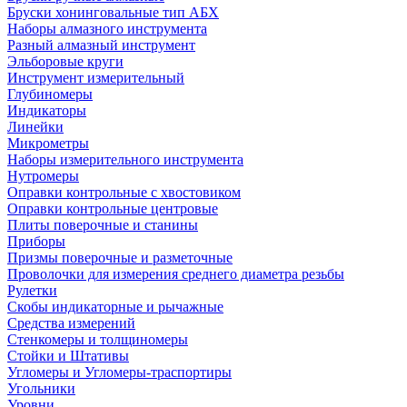
Бруски хонинговальные тип АБХ
Наборы алмазного инструмента
Разный алмазный инструмент
Эльборовые круги
Инструмент измерительный
Глубиномеры
Индикаторы
Линейки
Микрометры
Наборы измерительного инструмента
Нутромеры
Оправки контрольные с хвостовиком
Оправки контрольные центровые
Плиты поверочные и станины
Приборы
Призмы поверочные и разметочные
Проволочки для измерения среднего диаметра резьбы
Рулетки
Скобы индикаторные и рычажные
Средства измерений
Стенкомеры и толщиномеры
Стойки и Штативы
Угломеры и Угломеры-траспортиры
Угольники
Уровни