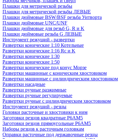
Наборы метчиков, плашек и свёрл
Плашки для метрической резьбы
Плашки для метрической резьбы ЛЕВЫЕ
Плашки дюймовые BSW/BSF резьба Уитворта
Плашки дюймовые UNC/UNF
Плашки дюймовые для резьб G, R и K
Плашки дюймовые резьба G ЛЕВЫЕ
Инструмент режущий - развертки
Развертки конические 1:10 Котельные
Развертки конические 1:16 Rc и K
Развертки конические 1:30
Развертки конические 1:50
Развертки конические под конус Морзе
Развертки машинные с коническим хвостовиком
Развертки машинные с цилиндрическим хвостовиком
Развертки насадные
Развертки ручные разжимные
Развертки ручные регулируемые
Развертки ручные с цилиндрическим хвостовиком
Инструмент режущий - резцы
Головки расточные и хвостовики к ним
Заготовки резцов квадратные Р6АМ5
Заготовки резцов прямоугольные Р6АМ5
Наборы резцов к расточным головкам
Оправки расточные под державочные резцы