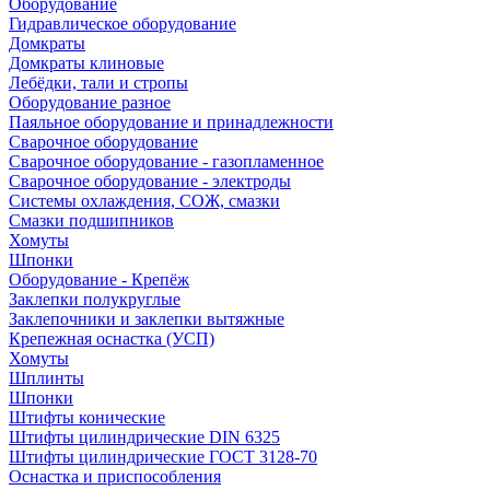
Оборудование
Гидравлическое оборудование
Домкраты
Домкраты клиновые
Лебёдки, тали и стропы
Оборудование разное
Паяльное оборудование и принадлежности
Сварочное оборудование
Сварочное оборудование - газопламенное
Сварочное оборудование - электроды
Системы охлаждения, СОЖ, смазки
Смазки подшипников
Хомуты
Шпонки
Оборудование - Крепёж
Заклепки полукруглые
Заклепочники и заклепки вытяжные
Крепежная оснастка (УСП)
Хомуты
Шплинты
Шпонки
Штифты конические
Штифты цилиндрические DIN 6325
Штифты цилиндрические ГОСТ 3128-70
Оснастка и приспособления