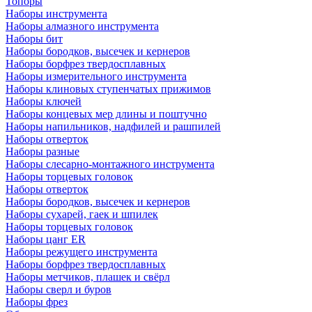
Топоры
Наборы инструмента
Наборы алмазного инструмента
Наборы бит
Наборы бородков, высечек и кернеров
Наборы борфрез твердосплавных
Наборы измерительного инструмента
Наборы клиновых ступенчатых прижимов
Наборы ключей
Наборы концевых мер длины и поштучно
Наборы напильников, надфилей и рашпилей
Наборы отверток
Наборы разные
Наборы слесарно-монтажного инструмента
Наборы торцевых головок
Наборы отверток
Наборы бородков, высечек и кернеров
Наборы сухарей, гаек и шпилек
Наборы торцевых головок
Наборы цанг ER
Наборы режущего инструмента
Наборы борфрез твердосплавных
Наборы метчиков, плашек и свёрл
Наборы сверл и буров
Наборы фрез