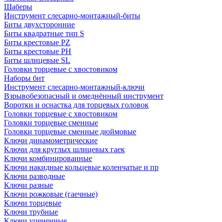
Шаберы
Инструмент слесарно-монтажный-биты
Биты двухсторонние
Биты квадратные тип S
Биты крестовые РZ
Биты крестовые РН
Биты шлицевые SL
Головки торцевые с хвостовиком
Наборы бит
Инструмент слесарно-монтажный-ключи
Взрывобезопасный и омеднённый инструмент
Воротки и оснаcтка для торцевых головок
Головки торцевые с хвостовиком
Головки торцевые сменные
Головки торцевые сменные дюймовые
Ключи динамометрические
Ключи для круглых шлицевых гаек
Ключи комбинированные
Ключи накидные кольцевые коленчатые и пр
Ключи разводные
Ключи разные
Ключи рожковые (гаечные)
Ключи торцевые
Ключи трубные
Ключи уцененные