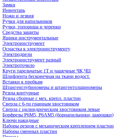
Замки
Инвентарь
Ножи и лезвия
Ручки для напильников
Ручки, топорища и черенки
Средства защиты
Ящики инструментальные
Электроинструмент
Оснастка к электроинструменту
Электродрели
Электроинструмент разный
Электроточило
Круги тарельчатые 1Т и чашечные ЧК,ЧЦ
Шлифлента бесконечная на ткани водост.
Вставки к пробкам
Штангенглубиномеры и штангентолщиномеры
Резцы контурные
Резцы сборные с мех. крепл. пластин
Сверла с 6-ти гранным хвостовиком
Сверла с цилиндрическим хвостовиком левые
Борфрезы Р6М5, Р6АМ5 (борнапильники, шарошки)
Ключи накидные
Наборы резцов с механическим креплением пластин
Наборы сменных пластин
Прессы