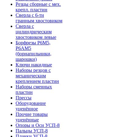
Резцы сборные с мех.
крепл. пластин
Сверла с 6-ти
гранным хвостовиком
Сверла с
цилиндрическим
хвостовиком левые
Борфрезы Р6М5,
Р6АМ5
(борнапильники,
шарошки)
Ключи накидные
Наборы резцов с
механическим
креплением пластин
Наборы сменных
пластин
Прессы
Оборудование
уценённое
Прочие товары
уценённые
Опоры и Оси УСП-8
Пальцы УСП-8
Планки УСП-8