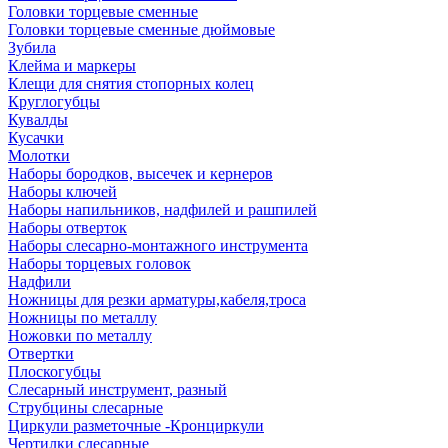
Головки торцевые сменные
Головки торцевые сменные дюймовые
Зубила
Клейма и маркеры
Клещи для снятия стопорных колец
Круглогубцы
Кувалды
Кусачки
Молотки
Наборы бородков, высечек и кернеров
Наборы ключей
Наборы напильников, надфилей и рашпилей
Наборы отверток
Наборы слесарно-монтажного инструмента
Наборы торцевых головок
Надфили
Ножницы для резки арматуры,кабеля,троса
Ножницы по металлу
Ножовки по металлу
Отвертки
Плоскогубцы
Слесарный инструмент, разный
Струбцины слесарные
Циркули разметочные -Кронциркули
Чертилки слесарные