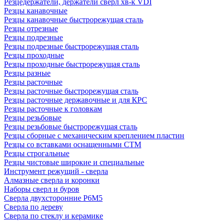
Резцедержатели, держатели сверл хв-к VDI
Резцы канавочные
Резцы канавочные быстрорежущая сталь
Резцы отрезные
Резцы подрезные
Резцы подрезные быстрорежущая сталь
Резцы проходные
Резцы проходные быстрорежущая сталь
Резцы разные
Резцы расточные
Резцы расточные быстрорежущая сталь
Резцы расточные державочные и для КРС
Резцы расточные к головкам
Резцы резьбовые
Резцы резьбовые быстрорежущая сталь
Резцы сборные с механическим креплением пластин
Резцы со вставками оснащенными СТМ
Резцы строгальные
Резцы чистовые широкие и специальные
Инструмент режущий - сверла
Алмазные сверла и коронки
Наборы сверл и буров
Сверла двухсторонние Р6М5
Сверла по дереву
Сверла по стеклу и керамике