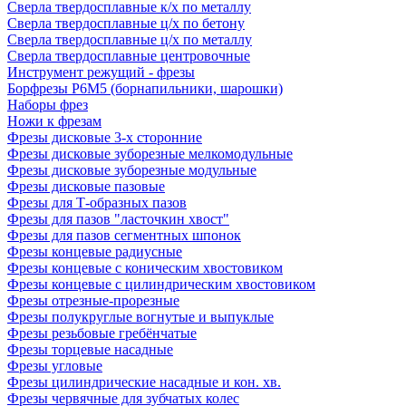
Сверла твердосплавные к/х по металлу
Сверла твердосплавные ц/х по бетону
Сверла твердосплавные ц/х по металлу
Сверла твердосплавные центровочные
Инструмент режущий - фрезы
Борфрезы Р6М5 (борнапильники, шарошки)
Наборы фрез
Ножи к фрезам
Фрезы дисковые 3-х сторонние
Фрезы дисковые зуборезные мелкомодульные
Фрезы дисковые зуборезные модульные
Фрезы дисковые пазовые
Фрезы для Т-образных пазов
Фрезы для пазов "ласточкин хвост"
Фрезы для пазов сегментных шпонок
Фрезы концевые радиусные
Фрезы концевые с коническим хвостовиком
Фрезы концевые с цилиндрическим хвостовиком
Фрезы отрезные-прорезные
Фрезы полукруглые вогнутые и выпуклые
Фрезы резьбовые гребёнчатые
Фрезы торцевые насадные
Фрезы угловые
Фрезы цилиндрические насадные и кон. хв.
Фрезы червячные для зубчатых колес