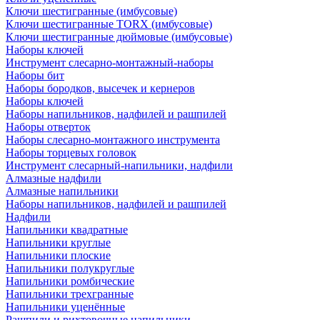
Ключи шестигранные (имбусовые)
Ключи шестигранные TORX (имбусовые)
Ключи шестигранные дюймовые (имбусовые)
Наборы ключей
Инструмент слесарно-монтажный-наборы
Наборы бит
Наборы бородков, высечек и кернеров
Наборы ключей
Наборы напильников, надфилей и рашпилей
Наборы отверток
Наборы слесарно-монтажного инструмента
Наборы торцевых головок
Инструмент слесарный-напильники, надфили
Алмазные надфили
Алмазные напильники
Наборы напильников, надфилей и рашпилей
Надфили
Напильники квадратные
Напильники круглые
Напильники плоские
Напильники полукруглые
Напильники ромбические
Напильники трехгранные
Напильники уценённые
Рашпили и рихтовочные напильники