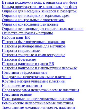
Втулки поддерживающ. к оправкам для фрез
Кольца промежуточные к оправкам для фрез
Оправки для насадных зенкеров и развёрток
Оправки для насадных и торцовых фрез
Оправки контрольные с хвостовиком
Оправки контрольные центровые
Оправки переходные для сверлильных патронов
Оснастка станочная - патроны
Наборы цанг ER
Патроны быстросменные с шариками
Патроны резбонарезные для метчиков
Патроны сверлильные
Патроны токарные и комплектующие
Патроны фрезерные
Патроны цанговые и цанги ER
Патроны цанговые и цанги-втулки перех-ые
Пластины твёрдосплавные
Квадратные неперетачиваемые пластины
Круглые неперетачиваемые пластины
Напаиваемые пластины
Параллелограмм неперетачиваемые пластины
Пластины разные
Пятигранные неперетачиваемые пластины
Ромбические неперетачиваемые пластины
Трехгранные ломаные неперетач. пластины