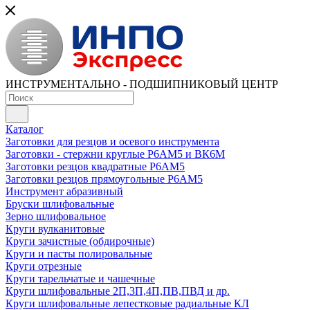
ИНСТРУМЕНТАЛЬНО - ПОДШИПНИКОВЫЙ ЦЕНТР
Каталог
Заготовки для резцов и осевого инструмента
Заготовки - стержни круглые Р6АМ5 и ВК6М
Заготовки резцов квадратные Р6АМ5
Заготовки резцов прямоугольные Р6АМ5
Инструмент абразивный
Бруски шлифовальные
Зерно шлифовальное
Круги вулканитовые
Круги зачистные (обдирочные)
Круги и пасты полировальные
Круги отрезные
Круги тарельчатые и чашечные
Круги шлифовальные 2П,3П,4П,ПВ,ПВД и др.
Круги шлифовальные лепестковые радиальные КЛ