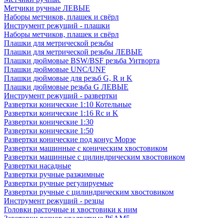
Метчики ручные ЛЕВЫЕ
Наборы метчиков, плашек и свёрл
Инструмент режущий - плашки
Наборы метчиков, плашек и свёрл
Плашки для метрической резьбы
Плашки для метрической резьбы ЛЕВЫЕ
Плашки дюймовые BSW/BSF резьба Уитворта
Плашки дюймовые UNC/UNF
Плашки дюймовые для резьб G, R и K
Плашки дюймовые резьба G ЛЕВЫЕ
Инструмент режущий - развертки
Развертки конические 1:10 Котельные
Развертки конические 1:16 Rc и K
Развертки конические 1:30
Развертки конические 1:50
Развертки конические под конус Морзе
Развертки машинные с коническим хвостовиком
Развертки машинные с цилиндрическим хвостовиком
Развертки насадные
Развертки ручные разжимные
Развертки ручные регулируемые
Развертки ручные с цилиндрическим хвостовиком
Инструмент режущий - резцы
Головки расточные и хвостовики к ним