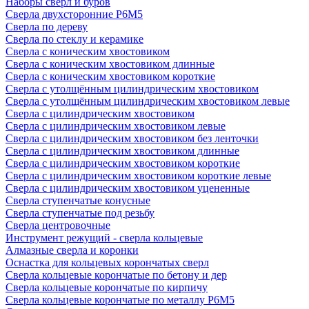
Наборы сверл и буров
Сверла двухсторонние Р6М5
Сверла по дереву
Сверла по стеклу и керамике
Сверла с коническим хвостовиком
Сверла с коническим хвостовиком длинные
Сверла с коническим хвостовиком короткие
Сверла с утолщённым цилиндрическим хвостовиком
Сверла с утолщённым цилиндрическим хвостовиком левые
Сверла с цилиндрическим хвостовиком
Сверла с цилиндрическим хвостовиком левые
Сверла с цилиндрическим хвостовиком без ленточки
Сверла с цилиндрическим хвостовиком длинные
Сверла с цилиндрическим хвостовиком короткие
Сверла с цилиндрическим хвостовиком короткие левые
Сверла с цилиндрическим хвостовиком уцененные
Сверла ступенчатые конусные
Сверла ступенчатые под резьбу
Сверла центровочные
Инструмент режущий - сверла кольцевые
Алмазные сверла и коронки
Оснастка для кольцевых корончатых сверл
Сверла кольцевые корончатые по бетону и дер
Сверла кольцевые корончатые по кирпичу
Сверла кольцевые корончатые по металлу Р6М5