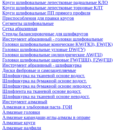
Круги шлифовальные лепестковые радиальные КЛО
Круги шлифовальные лепестковые торцовые КЛТ
Круги шлифовальные ПП прямого профиля
Приспособления для правки кругов
Сегменты шлифовальные
Сетка абразивная
Стенды балансировочные для шлифкругов
Инструмент абразивный - головки шлифовальные
Головки шлифовальные конические KW(ГКЗ), EW(ГК)
Головки шлифовальные угловые DW(ГУ)
Головки шлифовальные цилиндрические AW(ГЦ)
Головки шлифовальные шаровые FW(ГШЦ), F2W(ГШ)
Инструмент абразивный - шлифшкурка
Диски фибровые и самозацепляемые
Шлифшкурка на тканевой основе водост.
Шлифшкурка на бумажной основе водост.
Шлифшкурка на бумажной основе неводост.
Шлифлента на тканевой основе водост.
Шлифшкурка на тканевой основе неводост.
Инструмент алмазный
Алмазная и эльборовая паста, ГОИ
Алмазные головки
Алмазные карандаши,иглы,алмазы в оправе
Алмазные круги
Алмазные надфили