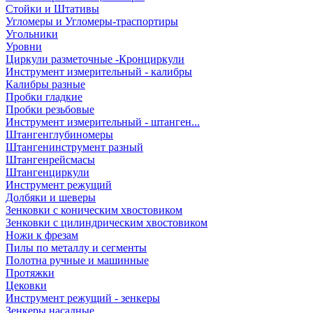
Стойки и Штативы
Угломеры и Угломеры-траспортиры
Угольники
Уровни
Циркули разметочные -Кронциркули
Инструмент измерительный - калибры
Калибры разные
Пробки гладкие
Пробки резьбовые
Инструмент измерительный - штанген...
Штангенглубиномеры
Штангенинструмент разный
Штангенрейсмасы
Штангенциркули
Инструмент режущий
Долбяки и шеверы
Зенковки с коническим хвостовиком
Зенковки с цилиндрическим хвостовиком
Ножи к фрезам
Пилы по металлу и сегменты
Полотна ручные и машинные
Протяжки
Цековки
Инструмент режущий - зенкеры
Зенкеры насадные