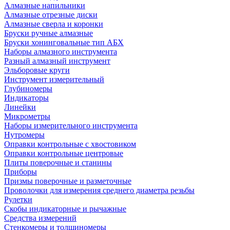
Алмазные напильники
Алмазные отрезные диски
Алмазные сверла и коронки
Бруски ручные алмазные
Бруски хонинговальные тип АБХ
Наборы алмазного инструмента
Разный алмазный инструмент
Эльборовые круги
Инструмент измерительный
Глубиномеры
Индикаторы
Линейки
Микрометры
Наборы измерительного инструмента
Нутромеры
Оправки контрольные с хвостовиком
Оправки контрольные центровые
Плиты поверочные и станины
Приборы
Призмы поверочные и разметочные
Проволочки для измерения среднего диаметра резьбы
Рулетки
Скобы индикаторные и рычажные
Средства измерений
Стенкомеры и толщиномеры