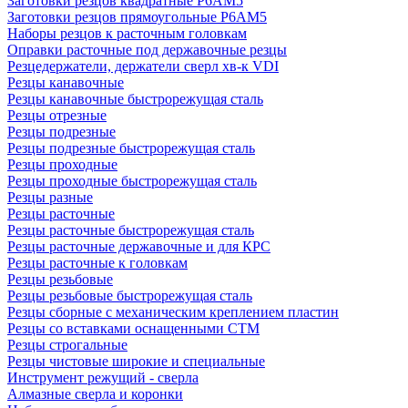
Заготовки резцов квадратные Р6АМ5
Заготовки резцов прямоугольные Р6АМ5
Наборы резцов к расточным головкам
Оправки расточные под державочные резцы
Резцедержатели, держатели сверл хв-к VDI
Резцы канавочные
Резцы канавочные быстрорежущая сталь
Резцы отрезные
Резцы подрезные
Резцы подрезные быстрорежущая сталь
Резцы проходные
Резцы проходные быстрорежущая сталь
Резцы разные
Резцы расточные
Резцы расточные быстрорежущая сталь
Резцы расточные державочные и для КРС
Резцы расточные к головкам
Резцы резьбовые
Резцы резьбовые быстрорежущая сталь
Резцы сборные с механическим креплением пластин
Резцы со вставками оснащенными СТМ
Резцы строгальные
Резцы чистовые широкие и специальные
Инструмент режущий - сверла
Алмазные сверла и коронки