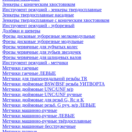
Зенкеры с коническим хвостовиком
Инструмент режущий - зенкеры твердосплавные
Зенкеры твердосплавные насадные
Зенкеры твердосплавные с коническим хвостовиком
Инструмент режущий - зуборезный
Долбяки и шеверы
Фрезы дисковые зуборезные мелкомодульные
Фрезы дисковые зуборезные модульные
Фрезы червячные для зубчатых колес
Фрезы червячные для зубьев звездочек
Фрезы червячные для шлицевых валов
Инструмент режущий - метчики
Метчики гаечные
Метчики гаечные ЛЕВЫЕ
Метчики для трапецеидальной резьбы TR
Метчики дюймовые BSW/BSF резьба УИТВОРТА
Метчики дюймовые UNC/UNF м/р
Метчики дюймовые UNC/UNF ручные
Метчики дюймовые для резьб G, Rc и K
Метчики дюймовые резьб. G руч.,м/р ЛЕВЫЕ
Метчики машинно-ручные
Метчики машинно-ручные ЛЕВЫЕ
Метчики машинно-ручные твёрдосплавные
Метчики машинные бесстружечные
Метчики ручные