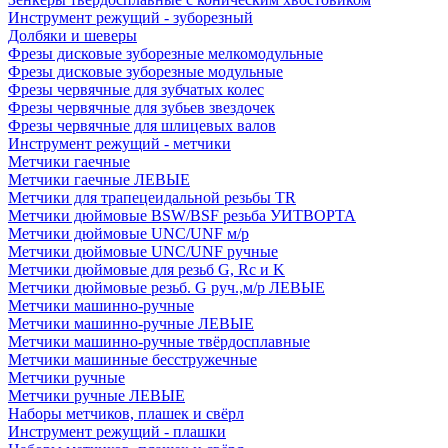
Инструмент режущий - зуборезный
Долбяки и шеверы
Фрезы дисковые зуборезные мелкомодульные
Фрезы дисковые зуборезные модульные
Фрезы червячные для зубчатых колес
Фрезы червячные для зубьев звездочек
Фрезы червячные для шлицевых валов
Инструмент режущий - метчики
Метчики гаечные
Метчики гаечные ЛЕВЫЕ
Метчики для трапецеидальной резьбы TR
Метчики дюймовые BSW/BSF резьба УИТВОРТА
Метчики дюймовые UNC/UNF м/р
Метчики дюймовые UNC/UNF ручные
Метчики дюймовые для резьб G, Rc и K
Метчики дюймовые резьб. G руч.,м/р ЛЕВЫЕ
Метчики машинно-ручные
Метчики машинно-ручные ЛЕВЫЕ
Метчики машинно-ручные твёрдосплавные
Метчики машинные бесстружечные
Метчики ручные
Метчики ручные ЛЕВЫЕ
Наборы метчиков, плашек и свёрл
Инструмент режущий - плашки