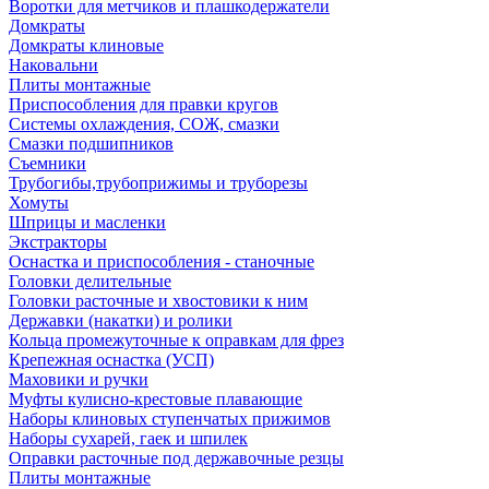
Воротки для метчиков и плашкодержатели
Домкраты
Домкраты клиновые
Наковальни
Плиты монтажные
Приспособления для правки кругов
Системы охлаждения, СОЖ, смазки
Смазки подшипников
Съемники
Трубогибы,трубоприжимы и труборезы
Хомуты
Шприцы и масленки
Экстракторы
Оснастка и приспособления - станочные
Головки делительные
Головки расточные и хвостовики к ним
Державки (накатки) и ролики
Кольца промежуточные к оправкам для фрез
Крепежная оснастка (УСП)
Маховики и ручки
Муфты кулисно-крестовые плавающие
Наборы клиновых ступенчатых прижимов
Наборы сухарей, гаек и шпилек
Оправки расточные под державочные резцы
Плиты монтажные