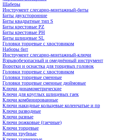
Шаберы
Инструмент слесарно-монтажный-биты
Биты двухсторонние
Биты квадратные тип S
Биты крестовые РZ
Биты крестовые РН
Биты шлицевые SL
Головки торцевые с хвостовиком
Наборы бит
Инструмент слесарно-монтажный-ключи
Взрывобезопасный и омеднённый инструмент
Воротки и оснаcтка для торцевых головок
Головки торцевые с хвостовиком
Головки торцевые сменные
Головки торцевые сменные дюймовые
Ключи динамометрические
Ключи для круглых шлицевых гаек
Ключи комбинированные
Ключи накидные кольцевые коленчатые и пр
Ключи разводные
Ключи разные
Ключи рожковые (гаечные)
Ключи торцевые
Ключи трубные
Ключи уцененные