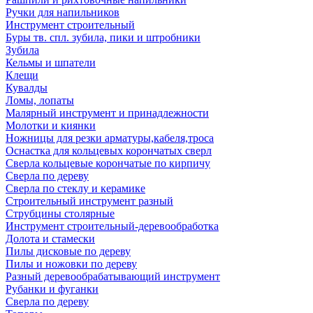
Ручки для напильников
Инструмент строительный
Буры тв. спл. зубила, пики и штробники
Зубила
Кельмы и шпатели
Клещи
Кувалды
Ломы, лопаты
Малярный инструмент и принадлежности
Молотки и киянки
Ножницы для резки арматуры,кабеля,троса
Оснастка для кольцевых корончатых сверл
Сверла кольцевые корончатые по кирпичу
Сверла по дереву
Сверла по стеклу и керамике
Строительный инструмент разный
Струбцины столярные
Инструмент строительный-деревообработка
Долота и стамески
Пилы дисковые по дереву
Пилы и ножовки по дереву
Разный деревообрабатывающий инструмент
Рубанки и фуганки
Сверла по дереву