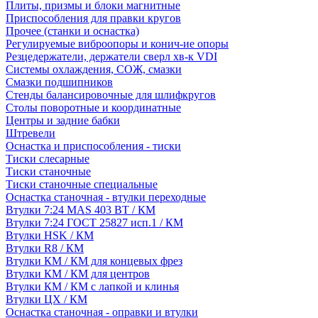
Плиты, призмы и блоки магнитные
Приспособления для правки кругов
Прочее (станки и оснастка)
Регулируемые виброопоры и конич-ие опоры
Резцедержатели, держатели сверл хв-к VDI
Системы охлаждения, СОЖ, смазки
Смазки подшипников
Стенды балансировочные для шлифкругов
Столы поворотные и координатные
Центры и задние бабки
Штревели
Оснастка и приспособления - тиски
Тиски слесарные
Тиски станочные
Тиски станочные специальные
Оснастка станочная - втулки переходные
Втулки 7:24 MAS 403 BT / КМ
Втулки 7:24 ГОСТ 25827 исп.1 / КМ
Втулки HSK / КМ
Втулки R8 / КМ
Втулки КМ / КМ для концевых фрез
Втулки КМ / КМ для центров
Втулки КМ / КМ с лапкой и клинья
Втулки ЦХ / КМ
Оснастка станочная - оправки и втулки