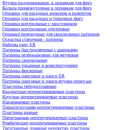
Втулки поддерживающ. к оправкам для фрез
Кольца промежуточные к оправкам для фрез
Оправки для насадных зенкеров и развёрток
Оправки для насадных и торцовых фрез
Оправки контрольные с хвостовиком
Оправки контрольные центровые
Оправки переходные для сверлильных патронов
Оснастка станочная - патроны
Наборы цанг ER
Патроны быстросменные с шариками
Патроны резбонарезные для метчиков
Патроны сверлильные
Патроны токарные и комплектующие
Патроны фрезерные
Патроны цанговые и цанги ER
Патроны цанговые и цанги-втулки перех-ые
Пластины твёрдосплавные
Квадратные неперетачиваемые пластины
Круглые неперетачиваемые пластины
Напаиваемые пластины
Параллелограмм неперетачиваемые пластины
Пластины разные
Пятигранные неперетачиваемые пластины
Ромбические неперетачиваемые пластины
Трехгранные ломаные неперетач. пластины