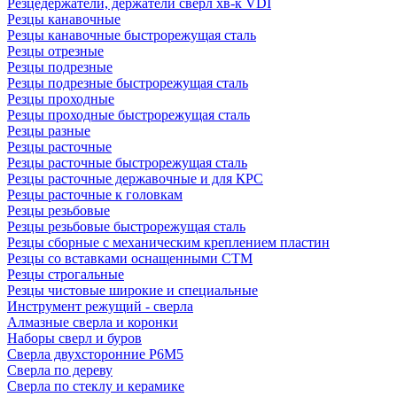
Резцедержатели, держатели сверл хв-к VDI
Резцы канавочные
Резцы канавочные быстрорежущая сталь
Резцы отрезные
Резцы подрезные
Резцы подрезные быстрорежущая сталь
Резцы проходные
Резцы проходные быстрорежущая сталь
Резцы разные
Резцы расточные
Резцы расточные быстрорежущая сталь
Резцы расточные державочные и для КРС
Резцы расточные к головкам
Резцы резьбовые
Резцы резьбовые быстрорежущая сталь
Резцы сборные с механическим креплением пластин
Резцы со вставками оснащенными СТМ
Резцы строгальные
Резцы чистовые широкие и специальные
Инструмент режущий - сверла
Алмазные сверла и коронки
Наборы сверл и буров
Сверла двухсторонние Р6М5
Сверла по дереву
Сверла по стеклу и керамике