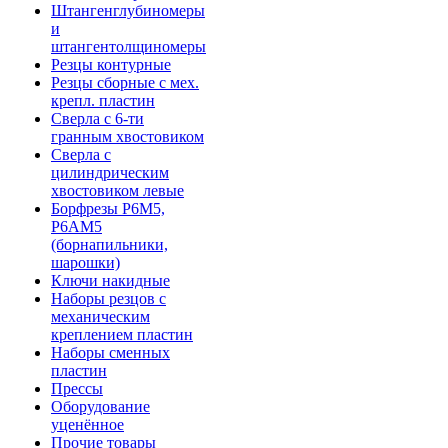
Штангенглубиномеры
и
штангентолщиномеры
Резцы контурные
Резцы сборные с мех.
крепл. пластин
Сверла с 6-ти
гранным хвостовиком
Сверла с
цилиндрическим
хвостовиком левые
Борфрезы Р6М5,
Р6АМ5
(борнапильники,
шарошки)
Ключи накидные
Наборы резцов с
механическим
креплением пластин
Наборы сменных
пластин
Прессы
Оборудование
уценённое
Прочие товары