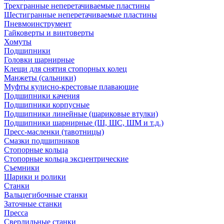
Трехгранные неперетачиваемые пластины
Шестигранные неперетачиваемые пластины
Пневмоинструмент
Гайковерты и винтоверты
Хомуты
Подшипники
Головки шарнирные
Клещи для снятия стопорных колец
Манжеты (сальники)
Муфты кулисно-крестовые плавающие
Подшипники качения
Подшипники корпусные
Подшипники линейные (шариковые втулки)
Подшипники шарнирные (Ш, ШС, ШМ и т.д.)
Пресс-масленки (тавотницы)
Смазки подшипников
Стопорные кольца
Стопорные кольца эксцентрические
Съемники
Шарики и ролики
Станки
Вальцегибочные станки
Заточные станки
Пресса
Сверлильные станки