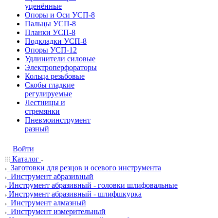
уценённые
Опоры и Оси УСП-8
Пальцы УСП-8
Планки УСП-8
Подкладки УСП-8
Опоры УСП-12
Удлинители силовые
Электроперфораторы
Кольца резьбовые
Скобы гладкие
регулируемые
Лестницы и
стремянки
Пневмоинструмент
разный
Войти
Каталог
Заготовки для резцов и осевого инструмента
Инструмент абразивный
Инструмент абразивный - головки шлифовальные
Инструмент абразивный - шлифшкурка
Инструмент алмазный
Инструмент измерительный