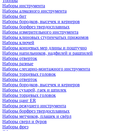
Топоры
Наборы инструмента
Наборы алмазного инструмента
Наборы бит
Наборы бородков, высечек и кернеров
Наборы борфрез твердосплавных
Наборы измерительного инструмента
Наборы клиновых ступенчатых прижимов
Наборы ключей
Наборы концевых мер длины и поштучно
Наборы напильников, надфилей и рашпилей
Наборы отверток
Наборы разные
Наборы слесарно-монтажного инструмента
Наборы торцевых головок
Наборы отверток
Наборы бородков, высечек и кернеров
Наборы сухарей, гаек и шпилек
Наборы торцевых головок
Наборы цанг ER
Наборы режущего инструмента
Наборы борфрез твердосплавных
Наборы метчиков, плашек и свёрл
Наборы сверл и буров
Наборы фрез