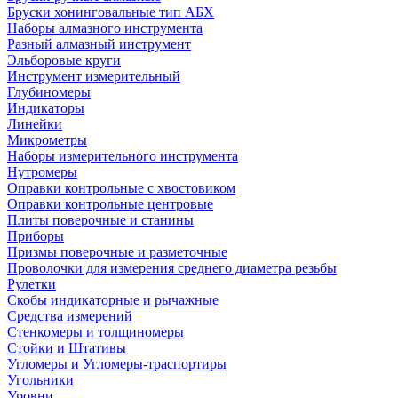
Бруски хонинговальные тип АБХ
Наборы алмазного инструмента
Разный алмазный инструмент
Эльборовые круги
Инструмент измерительный
Глубиномеры
Индикаторы
Линейки
Микрометры
Наборы измерительного инструмента
Нутромеры
Оправки контрольные с хвостовиком
Оправки контрольные центровые
Плиты поверочные и станины
Приборы
Призмы поверочные и разметочные
Проволочки для измерения среднего диаметра резьбы
Рулетки
Скобы индикаторные и рычажные
Средства измерений
Стенкомеры и толщиномеры
Стойки и Штативы
Угломеры и Угломеры-траспортиры
Угольники
Уровни