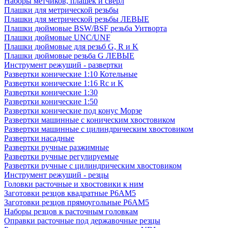
Наборы метчиков, плашек и свёрл
Плашки для метрической резьбы
Плашки для метрической резьбы ЛЕВЫЕ
Плашки дюймовые BSW/BSF резьба Уитворта
Плашки дюймовые UNC/UNF
Плашки дюймовые для резьб G, R и K
Плашки дюймовые резьба G ЛЕВЫЕ
Инструмент режущий - развертки
Развертки конические 1:10 Котельные
Развертки конические 1:16 Rc и K
Развертки конические 1:30
Развертки конические 1:50
Развертки конические под конус Морзе
Развертки машинные с коническим хвостовиком
Развертки машинные с цилиндрическим хвостовиком
Развертки насадные
Развертки ручные разжимные
Развертки ручные регулируемые
Развертки ручные с цилиндрическим хвостовиком
Инструмент режущий - резцы
Головки расточные и хвостовики к ним
Заготовки резцов квадратные Р6АМ5
Заготовки резцов прямоугольные Р6АМ5
Наборы резцов к расточным головкам
Оправки расточные под державочные резцы