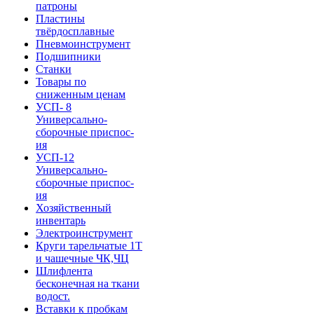
патроны
Пластины
твёрдосплавные
Пневмоинструмент
Подшипники
Станки
Товары по
сниженным ценам
УСП- 8
Универсально-
сборочные приспос-
ия
УСП-12
Универсально-
сборочные приспос-
ия
Хозяйственный
инвентарь
Электроинструмент
Круги тарельчатые 1Т
и чашечные ЧК,ЧЦ
Шлифлента
бесконечная на ткани
водост.
Вставки к пробкам