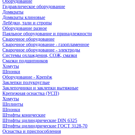
Оборудование
Гидравлическое оборудование
Домкраты
Домкраты клиновые
Лебёдки, тали и стропы
Оборудование разное
Паяльное оборудование и принадлежности
Сварочное оборудование
Сварочное оборудование - газопламенное
Сварочное оборудование - электроды
Системы охлаждения, СОЖ, смазки
Смазки подшипников
Хомуты
Шпонки
Оборудование - Крепёж
Заклепки полукруглые
Заклепочники и заклепки вытяжные
Крепежная оснастка (УСП)
Хомуты
Шплинты
Шпонки
Штифты конические
Штифты цилиндрические DIN 6325
Штифты цилиндрические ГОСТ 3128-70
Оснастка и приспособления