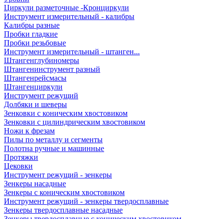
Циркули разметочные -Кронциркули
Инструмент измерительный - калибры
Калибры разные
Пробки гладкие
Пробки резьбовые
Инструмент измерительный - штанген...
Штангенглубиномеры
Штангенинструмент разный
Штангенрейсмасы
Штангенциркули
Инструмент режущий
Долбяки и шеверы
Зенковки с коническим хвостовиком
Зенковки с цилиндрическим хвостовиком
Ножи к фрезам
Пилы по металлу и сегменты
Полотна ручные и машинные
Протяжки
Цековки
Инструмент режущий - зенкеры
Зенкеры насадные
Зенкеры с коническим хвостовиком
Инструмент режущий - зенкеры твердосплавные
Зенкеры твердосплавные насадные
Зенкеры твердосплавные с коническим хвостовиком