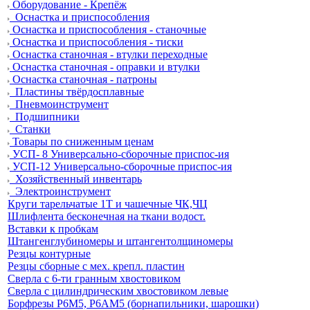
Оборудование - Крепёж
Оснастка и приспособления
Оснастка и приспособления - станочные
Оснастка и приспособления - тиски
Оснастка станочная - втулки переходные
Оснастка станочная - оправки и втулки
Оснастка станочная - патроны
Пластины твёрдосплавные
Пневмоинструмент
Подшипники
Станки
Товары по сниженным ценам
УСП- 8 Универсально-сборочные приспос-ия
УСП-12 Универсально-сборочные приспос-ия
Хозяйственный инвентарь
Электроинструмент
Круги тарельчатые 1Т и чашечные ЧК,ЧЦ
Шлифлента бесконечная на ткани водост.
Вставки к пробкам
Штангенглубиномеры и штангентолщиномеры
Резцы контурные
Резцы сборные с мех. крепл. пластин
Сверла с 6-ти гранным хвостовиком
Сверла с цилиндрическим хвостовиком левые
Борфрезы Р6М5, Р6АМ5 (борнапильники, шарошки)