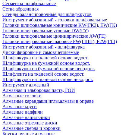
Сегменты шлифовальные
Сетка абразивная
Стенды балансировочные для шлифкругов
Инструмент абразивный - головки шлифовальные
Головки шлифовальные конические KW(ГКЗ), EW(ГК)
Головки шлифовальные угловые DW(ГУ)
Головки шлифовальные цилиндрические AW(ГЦ)
Головки шлифовальные шаровые FW(ГШЦ), F2W(ГШ)
Инструмент абразивный - шлифшкурка
Диски фибровые и самозацепляемые
Шлифшкурка на тканевой основе водост.
Шлифшкурка на бумажной основе водост.
Шлифшкурка на бумажной основе неводост.
Шлифлента на тканевой основе водост.
Шлифшкурка на тканевой основе неводост.
Инструмент алмазный
Алмазная и эльборовая паста, ГОИ
Алмазные головки
Алмазные карандаши,иглы,алмазы в оправе
Алмазные круги
Алмазные надфили
Алмазные напильники
Алмазные отрезные диски
Алмазные сверла и коронки
Бруски ручные алмазные