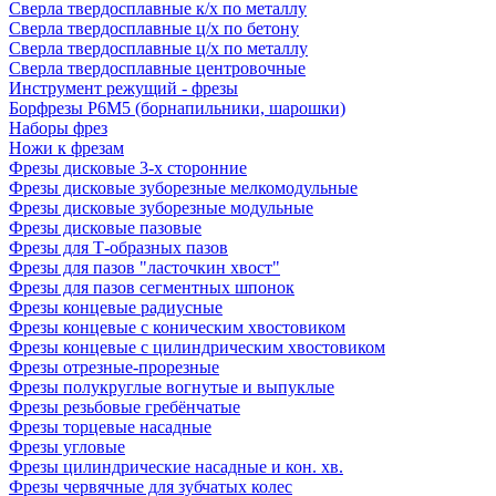
Сверла твердосплавные к/х по металлу
Сверла твердосплавные ц/х по бетону
Сверла твердосплавные ц/х по металлу
Сверла твердосплавные центровочные
Инструмент режущий - фрезы
Борфрезы Р6М5 (борнапильники, шарошки)
Наборы фрез
Ножи к фрезам
Фрезы дисковые 3-х сторонние
Фрезы дисковые зуборезные мелкомодульные
Фрезы дисковые зуборезные модульные
Фрезы дисковые пазовые
Фрезы для Т-образных пазов
Фрезы для пазов "ласточкин хвост"
Фрезы для пазов сегментных шпонок
Фрезы концевые радиусные
Фрезы концевые с коническим хвостовиком
Фрезы концевые с цилиндрическим хвостовиком
Фрезы отрезные-прорезные
Фрезы полукруглые вогнутые и выпуклые
Фрезы резьбовые гребёнчатые
Фрезы торцевые насадные
Фрезы угловые
Фрезы цилиндрические насадные и кон. хв.
Фрезы червячные для зубчатых колес