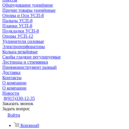
Оборудование уценённое
Прочие товары уценённые
Опоры и Оси УСП-8
Пальцы УСП-8
Планки УСП-8
Подкладки УСП-8
Опоры УСП-12
Удлинители силовые
Электроперфораторы
Кольца резьбовые
Скобы гладкие регулируемые
Лестницы и стремянки
Пневмоинструмент разный
Доставка
Контакты
О компании
О компании
Новости
8(915)330-12-35
Заказать звонок
Задать вопрос
Войти
Корзина
0