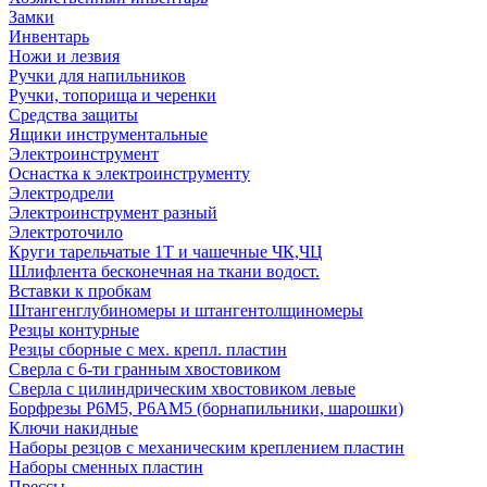
Замки
Инвентарь
Ножи и лезвия
Ручки для напильников
Ручки, топорища и черенки
Средства защиты
Ящики инструментальные
Электроинструмент
Оснастка к электроинструменту
Электродрели
Электроинструмент разный
Электроточило
Круги тарельчатые 1Т и чашечные ЧК,ЧЦ
Шлифлента бесконечная на ткани водост.
Вставки к пробкам
Штангенглубиномеры и штангентолщиномеры
Резцы контурные
Резцы сборные с мех. крепл. пластин
Сверла с 6-ти гранным хвостовиком
Сверла с цилиндрическим хвостовиком левые
Борфрезы Р6М5, Р6АМ5 (борнапильники, шарошки)
Ключи накидные
Наборы резцов с механическим креплением пластин
Наборы сменных пластин
Прессы