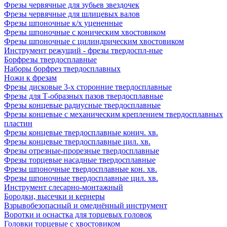
Фрезы червячные для зубьев звездочек
Фрезы червячные для шлицевых валов
Фрезы шпоночные к/х уцененные
Фрезы шпоночные с коническим хвостовиком
Фрезы шпоночные с цилиндрическим хвостовиком
Инструмент режущий - фрезы твердоспл-ные
Борфрезы твердосплавные
Наборы борфрез твердосплавных
Ножи к фрезам
Фрезы дисковые 3-х сторонние твердосплавные
Фрезы для Т-образных пазов твердосплавные
Фрезы концевые радиусные твердосплавные
Фрезы концевые с механическим креплением твердосплавных
пластин
Фрезы концевые твердосплавные конич. хв.
Фрезы концевые твердосплавные цил. хв.
Фрезы отрезные-прорезные твердосплавные
Фрезы торцевые насадные твердосплавные
Фрезы шпоночные твердосплавные кон. хв.
Фрезы шпоночные твердосплавные цил. хв.
Инструмент слесарно-монтажный
Бородки, высечки и кернеры
Взрывобезопасный и омеднённый инструмент
Воротки и оснаcтка для торцевых головок
Головки торцевые с хвостовиком