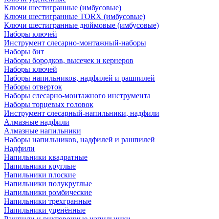
Ключи шестигранные (имбусовые)
Ключи шестигранные TORX (имбусовые)
Ключи шестигранные дюймовые (имбусовые)
Наборы ключей
Инструмент слесарно-монтажный-наборы
Наборы бит
Наборы бородков, высечек и кернеров
Наборы ключей
Наборы напильников, надфилей и рашпилей
Наборы отверток
Наборы слесарно-монтажного инструмента
Наборы торцевых головок
Инструмент слесарный-напильники, надфили
Алмазные надфили
Алмазные напильники
Наборы напильников, надфилей и рашпилей
Надфили
Напильники квадратные
Напильники круглые
Напильники плоские
Напильники полукруглые
Напильники ромбические
Напильники трехгранные
Напильники уценённые
Рашпили и рихтовочные напильники