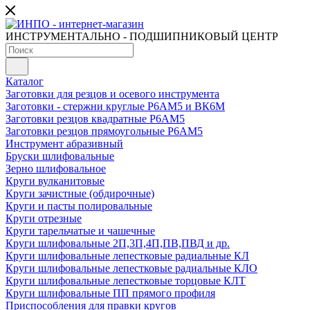
ИНСТРУМЕНТАЛЬНО - ПОДШИПНИКОВЫЙ ЦЕНТР
Каталог
Заготовки для резцов и осевого инструмента
Заготовки - стержни круглые Р6АМ5 и ВК6М
Заготовки резцов квадратные Р6АМ5
Заготовки резцов прямоугольные Р6АМ5
Инструмент абразивный
Бруски шлифовальные
Зерно шлифовальное
Круги вулканитовые
Круги зачистные (обдирочные)
Круги и пасты полировальные
Круги отрезные
Круги тарельчатые и чашечные
Круги шлифовальные 2П,3П,4П,ПВ,ПВД и др.
Круги шлифовальные лепестковые радиальные КЛ
Круги шлифовальные лепестковые радиальные КЛО
Круги шлифовальные лепестковые торцовые КЛТ
Круги шлифовальные ПП прямого профиля
Приспособления для правки кругов