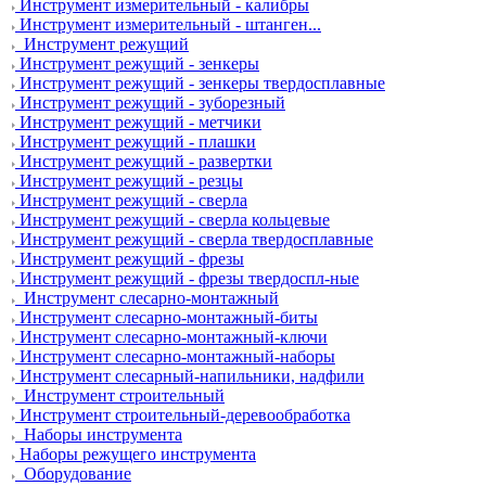
Инструмент измерительный - калибры
Инструмент измерительный - штанген...
Инструмент режущий
Инструмент режущий - зенкеры
Инструмент режущий - зенкеры твердосплавные
Инструмент режущий - зуборезный
Инструмент режущий - метчики
Инструмент режущий - плашки
Инструмент режущий - развертки
Инструмент режущий - резцы
Инструмент режущий - сверла
Инструмент режущий - сверла кольцевые
Инструмент режущий - сверла твердосплавные
Инструмент режущий - фрезы
Инструмент режущий - фрезы твердоспл-ные
Инструмент слесарно-монтажный
Инструмент слесарно-монтажный-биты
Инструмент слесарно-монтажный-ключи
Инструмент слесарно-монтажный-наборы
Инструмент слесарный-напильники, надфили
Инструмент строительный
Инструмент строительный-деревообработка
Наборы инструмента
Наборы режущего инструмента
Оборудование