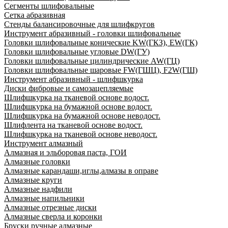
Сегменты шлифовальные
Сетка абразивная
Стенды балансировочные для шлифкругов
Инструмент абразивный - головки шлифовальные
Головки шлифовальные конические KW(ГКЗ), EW(ГК)
Головки шлифовальные угловые DW(ГУ)
Головки шлифовальные цилиндрические AW(ГЦ)
Головки шлифовальные шаровые FW(ГШЦ), F2W(ГШ)
Инструмент абразивный - шлифшкурка
Диски фибровые и самозацепляемые
Шлифшкурка на тканевой основе водост.
Шлифшкурка на бумажной основе водост.
Шлифшкурка на бумажной основе неводост.
Шлифлента на тканевой основе водост.
Шлифшкурка на тканевой основе неводост.
Инструмент алмазный
Алмазная и эльборовая паста, ГОИ
Алмазные головки
Алмазные карандаши,иглы,алмазы в оправе
Алмазные круги
Алмазные надфили
Алмазные напильники
Алмазные отрезные диски
Алмазные сверла и коронки
Бруски ручные алмазные