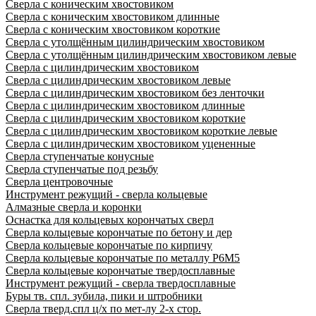
Сверла с коническим хвостовиком
Сверла с коническим хвостовиком длинные
Сверла с коническим хвостовиком короткие
Сверла с утолщённым цилиндрическим хвостовиком
Сверла с утолщённым цилиндрическим хвостовиком левые
Сверла с цилиндрическим хвостовиком
Сверла с цилиндрическим хвостовиком левые
Сверла с цилиндрическим хвостовиком без ленточки
Сверла с цилиндрическим хвостовиком длинные
Сверла с цилиндрическим хвостовиком короткие
Сверла с цилиндрическим хвостовиком короткие левые
Сверла с цилиндрическим хвостовиком уцененные
Сверла ступенчатые конусные
Сверла ступенчатые под резьбу
Сверла центровочные
Инструмент режущий - сверла кольцевые
Алмазные сверла и коронки
Оснастка для кольцевых корончатых сверл
Сверла кольцевые корончатые по бетону и дер
Сверла кольцевые корончатые по кирпичу
Сверла кольцевые корончатые по металлу Р6М5
Сверла кольцевые корончатые твердосплавные
Инструмент режущий - сверла твердосплавные
Буры тв. спл. зубила, пики и штробники
Сверла тверд.спл ц/х по мет-лу 2-х стор.