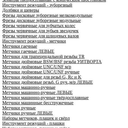
Инструмент режущий - зуборезный
Долбяки и шеверы
Фрезы дисковые зуборезные мелкомодульные
Фрезы дисковые зуборезные модульные
Фрезы червячные для зубчатых колес
Фрезы червячные для зубьев звездочек
Фрезы червячные для шлицевых валов
Инструмент режущий - метчики
Метчики гаечные
Метчики гаечные ЛЕВЫЕ
Метчики для трапецеидальной резьбы TR
Метчики дюймовые BSW/BSF резьба УИТВОРТА
Метчики дюймовые UNC/UNF м/р
Метчики дюймовые UNC/UNF ручные
Метчики дюймовые для резьб G, Rc и K
Метчики дюймовые резьб. G руч.,м/р ЛЕВЫЕ
Метчики машинно-ручные
Метчики машинно-ручные ЛЕВЫЕ
Метчики машинно-ручные твёрдосплавные
Метчики машинные бесстружечные
Метчики ручные
Метчики ручные ЛЕВЫЕ
Наборы метчиков, плашек и свёрл
Инструмент режущий - плашки