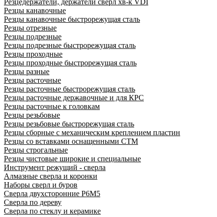
Резцедержатели, держатели сверл хв-к VDI
Резцы канавочные
Резцы канавочные быстрорежущая сталь
Резцы отрезные
Резцы подрезные
Резцы подрезные быстрорежущая сталь
Резцы проходные
Резцы проходные быстрорежущая сталь
Резцы разные
Резцы расточные
Резцы расточные быстрорежущая сталь
Резцы расточные державочные и для КРС
Резцы расточные к головкам
Резцы резьбовые
Резцы резьбовые быстрорежущая сталь
Резцы сборные с механическим креплением пластин
Резцы со вставками оснащенными СТМ
Резцы строгальные
Резцы чистовые широкие и специальные
Инструмент режущий - сверла
Алмазные сверла и коронки
Наборы сверл и буров
Сверла двухсторонние Р6М5
Сверла по дереву
Сверла по стеклу и керамике