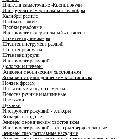
Циркули разметочные -Кронциркули
Инструмент измерительный - калибры
Калибры разные
Пробки гладкие
Пробки резьбовые
Инструмент измерительный - штанген...
Штангенглубиномеры
Штангенинструмент разный
Штангенрейсмасы
Штангенциркули
Инструмент режущий
Долбяки и шеверы
Зенковки с коническим хвостовиком
Зенковки с цилиндрическим хвостовиком
Ножи к фрезам
Пилы по металлу и сегменты
Полотна ручные и машинные
Протяжки
Цековки
Инструмент режущий - зенкеры
Зенкеры насадные
Зенкеры с коническим хвостовиком
Инструмент режущий - зенкеры твердосплавные
Зенкеры твердосплавные насадные
Зенкеры твердосплавные с коническим хвостовиком