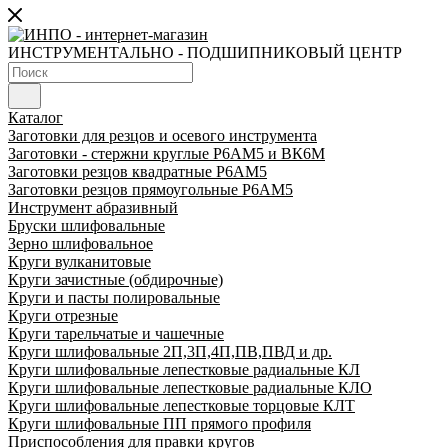
ИНСТРУМЕНТАЛЬНО - ПОДШИПНИКОВЫЙ ЦЕНТР
Каталог
Заготовки для резцов и осевого инструмента
Заготовки - стержни круглые Р6АМ5 и ВК6М
Заготовки резцов квадратные Р6АМ5
Заготовки резцов прямоугольные Р6АМ5
Инструмент абразивный
Бруски шлифовальные
Зерно шлифовальное
Круги вулканитовые
Круги зачистные (обдирочные)
Круги и пасты полировальные
Круги отрезные
Круги тарельчатые и чашечные
Круги шлифовальные 2П,3П,4П,ПВ,ПВД и др.
Круги шлифовальные лепестковые радиальные КЛ
Круги шлифовальные лепестковые радиальные КЛО
Круги шлифовальные лепестковые торцовые КЛТ
Круги шлифовальные ПП прямого профиля
Приспособления для правки кругов