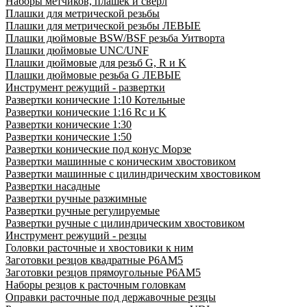
Наборы метчиков, плашек и свёрл
Плашки для метрической резьбы
Плашки для метрической резьбы ЛЕВЫЕ
Плашки дюймовые BSW/BSF резьба Уитворта
Плашки дюймовые UNC/UNF
Плашки дюймовые для резьб G, R и K
Плашки дюймовые резьба G ЛЕВЫЕ
Инструмент режущий - развертки
Развертки конические 1:10 Котельные
Развертки конические 1:16 Rc и K
Развертки конические 1:30
Развертки конические 1:50
Развертки конические под конус Морзе
Развертки машинные с коническим хвостовиком
Развертки машинные с цилиндрическим хвостовиком
Развертки насадные
Развертки ручные разжимные
Развертки ручные регулируемые
Развертки ручные с цилиндрическим хвостовиком
Инструмент режущий - резцы
Головки расточные и хвостовики к ним
Заготовки резцов квадратные Р6АМ5
Заготовки резцов прямоугольные Р6АМ5
Наборы резцов к расточным головкам
Оправки расточные под державочные резцы