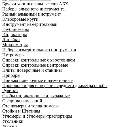
Бруски хонинговальные тип АБХ
Наборы алмазного инструмента
Разный алмазный инструмент
Эльборовые круги
Инструмент измерительный
Глубиномеры
Индикаторы
Линейки
Микрометры
Наборы измерительного инструмента
Нутромеры
Оправки контрольные с хвостовиком
Оправки контрольные центровые
Плиты поверочные и станины
Приборы
Призмы поверочные и разметочные
Проволочки для измерения среднего диаметра резьбы
Рулетки
Скобы индикаторные и рычажные
Средства измерений
Стенкомеры и толщиномеры
Стойки и Штативы
Угломеры и Угломеры-траспортиры
Угольники
Уровни