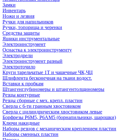
Замки
Инвентарь
Ножи и лезвия
Ручки для напильников
Ручки, топорища и черенки
Средства защиты
Ящики инструментальные
Электроинструмент
Оснастка к электроинструменту
Электродрели
Электроинструмент разный
Электроточило
Круги тарельчатые 1Т и чашечные ЧК,ЧЦ
Шлифлента бесконечная на ткани водост.
Вставки к пробкам
Штангенглубиномеры и штангентолщиномеры
Резцы контурные
Резцы сборные с мех. крепл. пластин
Сверла с 6-ти гранным хвостовиком
Сверла с цилиндрическим хвостовиком левые
Борфрезы Р6М5, Р6АМ5 (борнапильники, шарошки)
Ключи накидные
Наборы резцов с механическим креплением пластин
Наборы сменных пластин
Прессы