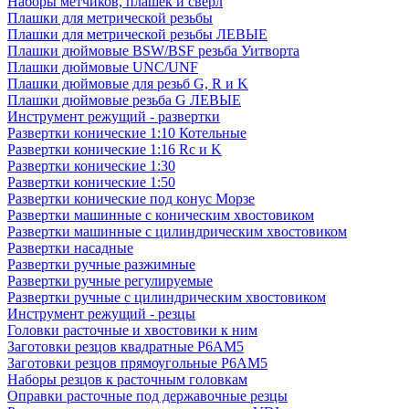
Наборы метчиков, плашек и свёрл
Плашки для метрической резьбы
Плашки для метрической резьбы ЛЕВЫЕ
Плашки дюймовые BSW/BSF резьба Уитворта
Плашки дюймовые UNC/UNF
Плашки дюймовые для резьб G, R и K
Плашки дюймовые резьба G ЛЕВЫЕ
Инструмент режущий - развертки
Развертки конические 1:10 Котельные
Развертки конические 1:16 Rc и K
Развертки конические 1:30
Развертки конические 1:50
Развертки конические под конус Морзе
Развертки машинные с коническим хвостовиком
Развертки машинные с цилиндрическим хвостовиком
Развертки насадные
Развертки ручные разжимные
Развертки ручные регулируемые
Развертки ручные с цилиндрическим хвостовиком
Инструмент режущий - резцы
Головки расточные и хвостовики к ним
Заготовки резцов квадратные Р6АМ5
Заготовки резцов прямоугольные Р6АМ5
Наборы резцов к расточным головкам
Оправки расточные под державочные резцы