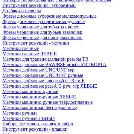
Инструмент режущий - зуборезный
Долбяки и шеверы
Фрезы дисковые зуборезные мелкомодульные
Фрезы дисковые зуборезные модульные
Фрезы червячные для зубчатых колес
Фрезы червячные для зубьев звездочек
Фрезы червячные для шлицевых валов
Инструмент режущий - метчики
Метчики гаечные
Метчики гаечные ЛЕВЫЕ
Метчики для трапецеидальной резьбы TR
Метчики дюймовые BSW/BSF резьба УИТВОРТА
Метчики дюймовые UNC/UNF м/р
Метчики дюймовые UNC/UNF ручные
Метчики дюймовые для резьб G, Rc и K
Метчики дюймовые резьб. G руч.,м/р ЛЕВЫЕ
Метчики машинно-ручные
Метчики машинно-ручные ЛЕВЫЕ
Метчики машинно-ручные твёрдосплавные
Метчики машинные бесстружечные
Метчики ручные
Метчики ручные ЛЕВЫЕ
Наборы метчиков, плашек и свёрл
Инструмент режущий - плашки