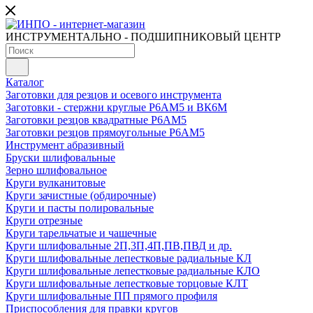
ИНСТРУМЕНТАЛЬНО - ПОДШИПНИКОВЫЙ ЦЕНТР
Каталог
Заготовки для резцов и осевого инструмента
Заготовки - стержни круглые Р6АМ5 и ВК6М
Заготовки резцов квадратные Р6АМ5
Заготовки резцов прямоугольные Р6АМ5
Инструмент абразивный
Бруски шлифовальные
Зерно шлифовальное
Круги вулканитовые
Круги зачистные (обдирочные)
Круги и пасты полировальные
Круги отрезные
Круги тарельчатые и чашечные
Круги шлифовальные 2П,3П,4П,ПВ,ПВД и др.
Круги шлифовальные лепестковые радиальные КЛ
Круги шлифовальные лепестковые радиальные КЛО
Круги шлифовальные лепестковые торцовые КЛТ
Круги шлифовальные ПП прямого профиля
Приспособления для правки кругов