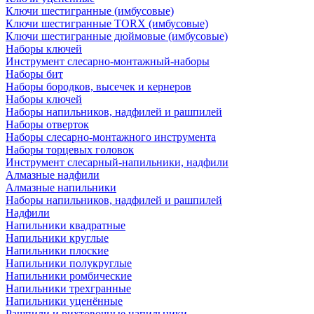
Ключи шестигранные (имбусовые)
Ключи шестигранные TORX (имбусовые)
Ключи шестигранные дюймовые (имбусовые)
Наборы ключей
Инструмент слесарно-монтажный-наборы
Наборы бит
Наборы бородков, высечек и кернеров
Наборы ключей
Наборы напильников, надфилей и рашпилей
Наборы отверток
Наборы слесарно-монтажного инструмента
Наборы торцевых головок
Инструмент слесарный-напильники, надфили
Алмазные надфили
Алмазные напильники
Наборы напильников, надфилей и рашпилей
Надфили
Напильники квадратные
Напильники круглые
Напильники плоские
Напильники полукруглые
Напильники ромбические
Напильники трехгранные
Напильники уценённые
Рашпили и рихтовочные напильники