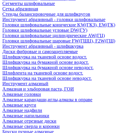
Сегменты шлифовальные
Сетка абразивная
Стенды балансировочные для шлифкругов
Инструмент абразивный - головки шлифовальные
Головки шлифовальные конические KW(ГКЗ), EW(ГК)
Головки шлифовальные угловые DW(ГУ)
Головки шлифовальные цилиндрические AW(ГЦ)
Головки шлифовальные шаровые FW(ГШЦ), F2W(ГШ)
Инструмент абразивный - шлифшкурка
Диски фибровые и самозацепляемые
Шлифшкурка на тканевой основе водост.
Шлифшкурка на бумажной основе водост.
Шлифшкурка на бумажной основе неводост.
Шлифлента на тканевой основе водост.
Шлифшкурка на тканевой основе неводост.
Инструмент алмазный
Алмазная и эльборовая паста, ГОИ
Алмазные головки
Алмазные карандаши,иглы,алмазы в оправе
Алмазные круги
Алмазные надфили
Алмазные напильники
Алмазные отрезные диски
Алмазные сверла и коронки
Бруски ручные алмазные