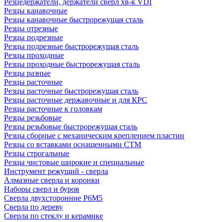
Резцедержатели, держатели сверл хв-к VDI
Резцы канавочные
Резцы канавочные быстрорежущая сталь
Резцы отрезные
Резцы подрезные
Резцы подрезные быстрорежущая сталь
Резцы проходные
Резцы проходные быстрорежущая сталь
Резцы разные
Резцы расточные
Резцы расточные быстрорежущая сталь
Резцы расточные державочные и для КРС
Резцы расточные к головкам
Резцы резьбовые
Резцы резьбовые быстрорежущая сталь
Резцы сборные с механическим креплением пластин
Резцы со вставками оснащенными СТМ
Резцы строгальные
Резцы чистовые широкие и специальные
Инструмент режущий - сверла
Алмазные сверла и коронки
Наборы сверл и буров
Сверла двухсторонние Р6М5
Сверла по дереву
Сверла по стеклу и керамике