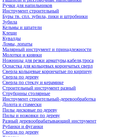
Ручки для напильников
Инструмент строительный
Буры тв. спл. зубила, пики и штробники
Зубила
Кельмы и шпатели
Клещи
Кувалды
Ломы, лопаты
Малярный инструмент и принадлежности
Молотки и киянки
Ножницы для резки арматуры,кабеля,троса
Оснастка для кольцевых корончатых сверл
Сверла кольцевые корончатые по кирпичу
Сверла по дереву
Сверла по стеклу и керамике
Строительный инструмент разный
Струбцины столярные
Инструмент строительный-деревообработка
Долота и стамески
Пилы дисковые по дереву
Пилы и ножовки по дереву
Разный деревообрабатывающий инструмент
Рубанки и фуганки
Сверла по дереву