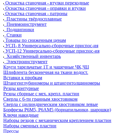
Оснастка станочная - втулки переходные
Оснастка станочная - оправки и втулки
Оснастка станочная - патроны
Пластины твёрдосплавные
Пневмоинструмент
Подшипники
Станки
Товары по сниженным ценам
УСП- 8 Универсально-сборочные приспос-ия
УСП-12 Универсально-сборочные приспос-ия
Хозяйственный инвентарь
Электроинструмент
Круги тарельчатые 1Т и чашечные ЧК,ЧЦ
Шлифлента бесконечная на ткани водост.
Вставки к пробкам
Штангенглубиномеры и штангентолщиномеры
Резцы контурные
Резцы сборные с мех. крепл. пластин
Сверла с 6-ти гранным хвостовиком
Сверла с цилиндрическим хвостовиком левые
Борфрезы Р6М5, Р6АМ5 (борнапильники, шарошки)
Ключи накидные
Наборы резцов с механическим креплением пластин
Наборы сменных пластин
Прессы