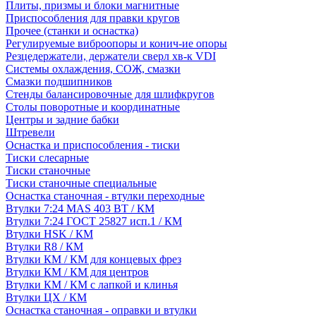
Плиты, призмы и блоки магнитные
Приспособления для правки кругов
Прочее (станки и оснастка)
Регулируемые виброопоры и конич-ие опоры
Резцедержатели, держатели сверл хв-к VDI
Системы охлаждения, СОЖ, смазки
Смазки подшипников
Стенды балансировочные для шлифкругов
Столы поворотные и координатные
Центры и задние бабки
Штревели
Оснастка и приспособления - тиски
Тиски слесарные
Тиски станочные
Тиски станочные специальные
Оснастка станочная - втулки переходные
Втулки 7:24 MAS 403 BT / КМ
Втулки 7:24 ГОСТ 25827 исп.1 / КМ
Втулки HSK / КМ
Втулки R8 / КМ
Втулки КМ / КМ для концевых фрез
Втулки КМ / КМ для центров
Втулки КМ / КМ с лапкой и клинья
Втулки ЦХ / КМ
Оснастка станочная - оправки и втулки