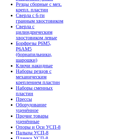
Резцы сборные с мех.
крепл. пластин
Сверла с 6-ти
гранным хвостовиком
Сверла с
цилиндрическим
хвостовиком левые
Борфрезы Р6М5,
Р6АМ5
(борнапильники,
шарошки)
Ключи накидные
Наборы резцов с
механическим
креплением пластин
Наборы сменных
пластин
Прессы
Оборудование
уценённое
Прочие товары
уценённые
Опоры и Оси УСП-8
Пальцы УСП-8
Планки УСП-8