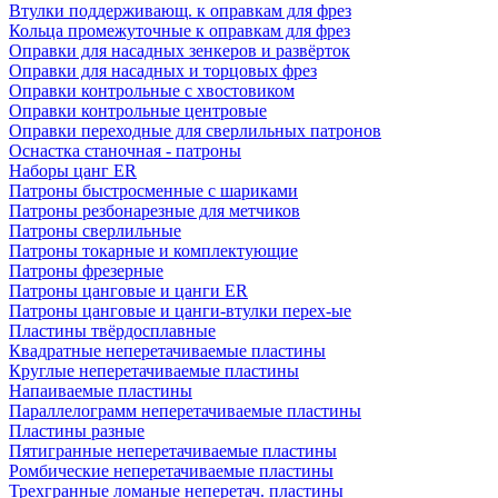
Втулки поддерживающ. к оправкам для фрез
Кольца промежуточные к оправкам для фрез
Оправки для насадных зенкеров и развёрток
Оправки для насадных и торцовых фрез
Оправки контрольные с хвостовиком
Оправки контрольные центровые
Оправки переходные для сверлильных патронов
Оснастка станочная - патроны
Наборы цанг ER
Патроны быстросменные с шариками
Патроны резбонарезные для метчиков
Патроны сверлильные
Патроны токарные и комплектующие
Патроны фрезерные
Патроны цанговые и цанги ER
Патроны цанговые и цанги-втулки перех-ые
Пластины твёрдосплавные
Квадратные неперетачиваемые пластины
Круглые неперетачиваемые пластины
Напаиваемые пластины
Параллелограмм неперетачиваемые пластины
Пластины разные
Пятигранные неперетачиваемые пластины
Ромбические неперетачиваемые пластины
Трехгранные ломаные неперетач. пластины