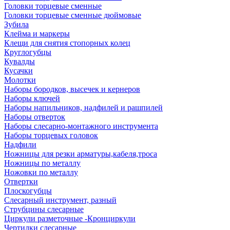
Головки торцевые сменные
Головки торцевые сменные дюймовые
Зубила
Клейма и маркеры
Клещи для снятия стопорных колец
Круглогубцы
Кувалды
Кусачки
Молотки
Наборы бородков, высечек и кернеров
Наборы ключей
Наборы напильников, надфилей и рашпилей
Наборы отверток
Наборы слесарно-монтажного инструмента
Наборы торцевых головок
Надфили
Ножницы для резки арматуры,кабеля,троса
Ножницы по металлу
Ножовки по металлу
Отвертки
Плоскогубцы
Слесарный инструмент, разный
Струбцины слесарные
Циркули разметочные -Кронциркули
Чертилки слесарные