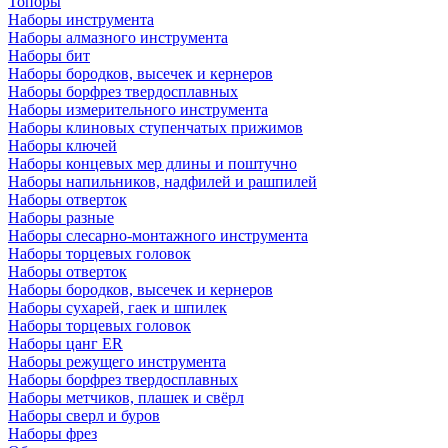
Топоры
Наборы инструмента
Наборы алмазного инструмента
Наборы бит
Наборы бородков, высечек и кернеров
Наборы борфрез твердосплавных
Наборы измерительного инструмента
Наборы клиновых ступенчатых прижимов
Наборы ключей
Наборы концевых мер длины и поштучно
Наборы напильников, надфилей и рашпилей
Наборы отверток
Наборы разные
Наборы слесарно-монтажного инструмента
Наборы торцевых головок
Наборы отверток
Наборы бородков, высечек и кернеров
Наборы сухарей, гаек и шпилек
Наборы торцевых головок
Наборы цанг ER
Наборы режущего инструмента
Наборы борфрез твердосплавных
Наборы метчиков, плашек и свёрл
Наборы сверл и буров
Наборы фрез