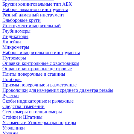
Бруски хонинговальные тип АБХ
Наборы алмазного инструмента
Разный алмазный инструмент
Эльборовые круги
Инструмент измерительный
Глубиномеры
Индикаторы
Линейки
Микрометры
Наборы измерительного инструмента
Нутромеры
Оправки контрольные с хвостовиком
Оправки контрольные центровые
Плиты поверочные и станины
Приборы
Призмы поверочные и разметочные
Проволочки для измерения среднего диаметра резьбы
Рулетки
Скобы индикаторные и рычажные
Средства измерений
Стенкомеры и толщиномеры
Стойки и Штативы
Угломеры и Угломеры-траспортиры
Угольники
Уровни