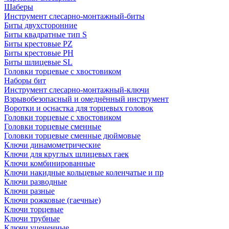
Шаберы
Инструмент слесарно-монтажный-биты
Биты двухсторонние
Биты квадратные тип S
Биты крестовые РZ
Биты крестовые РН
Биты шлицевые SL
Головки торцевые с хвостовиком
Наборы бит
Инструмент слесарно-монтажный-ключи
Взрывобезопасный и омеднённый инструмент
Воротки и оснаcтка для торцевых головок
Головки торцевые с хвостовиком
Головки торцевые сменные
Головки торцевые сменные дюймовые
Ключи динамометрические
Ключи для круглых шлицевых гаек
Ключи комбинированные
Ключи накидные кольцевые коленчатые и пр
Ключи разводные
Ключи разные
Ключи рожковые (гаечные)
Ключи торцевые
Ключи трубные
Ключи уцененные