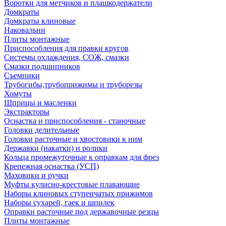
Воротки для метчиков и плашкодержатели
Домкраты
Домкраты клиновые
Наковальни
Плиты монтажные
Приспособления для правки кругов
Системы охлаждения, СОЖ, смазки
Смазки подшипников
Съемники
Трубогибы,трубоприжимы и труборезы
Хомуты
Шприцы и масленки
Экстракторы
Оснастка и приспособления - станочные
Головки делительные
Головки расточные и хвостовики к ним
Державки (накатки) и ролики
Кольца промежуточные к оправкам для фрез
Крепежная оснастка (УСП)
Маховики и ручки
Муфты кулисно-крестовые плавающие
Наборы клиновых ступенчатых прижимов
Наборы сухарей, гаек и шпилек
Оправки расточные под державочные резцы
Плиты монтажные