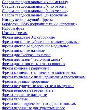
Сверла твердосплавные к/х по металлу
Сверла твердосплавные ц/х по бетону
Сверла твердосплавные ц/х по металлу
Сверла твердосплавные центровочные
Инструмент режущий - фрезы
Борфрезы Р6М5 (борнапильники, шарошки)
Наборы фрез
Ножи к фрезам
Фрезы дисковые 3-х сторонние
Фрезы дисковые зуборезные мелкомодульные
Фрезы дисковые зуборезные модульные
Фрезы дисковые пазовые
Фрезы для Т-образных пазов
Фрезы для пазов "ласточкин хвост"
Фрезы для пазов сегментных шпонок
Фрезы концевые радиусные
Фрезы концевые с коническим хвостовиком
Фрезы концевые с цилиндрическим хвостовиком
Фрезы отрезные-прорезные
Фрезы полукруглые вогнутые и выпуклые
Фрезы резьбовые гребёнчатые
Фрезы торцевые насадные
Фрезы угловые
Фрезы цилиндрические насадные и кон. хв.
Фрезы червячные для зубчатых колес