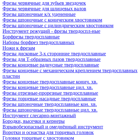
Фрезы червячные для зубьев звездочек
Фрезы червячные для шлицевых валов
Фрезы шпоночные к/х уцененные
Фрезы шпоночные с коническим хвостовиком
Фрезы шпоночные с цилиндрическим хвостовиком
Инструмент режущий - фрезы твердоспл-ные
Борфрезы твердосплавные
Наборы борфрез твердосплавных
Ножи к фрезам
Фрезы дисковые 3-х сторонние твердосплавные
Фрезы для Т-образных пазов твердосплавные
Фрезы концевые радиусные твердосплавные
Фрезы концевые с механическим креплением твердосплавных
пластин
Фрезы концевые твердосплавные конич. хв.
Фрезы концевые твердосплавные цил. хв.
Фрезы отрезные-прорезные твердосплавные
Фрезы торцевые насадные твердосплавные
Фрезы шпоночные твердосплавные кон. хв.
Фрезы шпоночные твердосплавные цил. хв.
Инструмент слесарно-монтажный
Бородки, высечки и кернеры
Взрывобезопасный и омеднённый инструмент
Воротки и оснаcтка для торцевых головок
Головки торцевые с хвостовиком