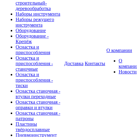
строительный-
деревообработка
Наборы инструмента
Наборы режущего
инструмента
Оборудование
Оборудование -
Крепёж
Оснастка и
О компании
приспособления
Оснастка и
О
приспособления -
Доставка
Контакты
компани
станочные
Новости
Оснастка и
приспособления -
тиски
Оснастка станочная -
втулки переходные
Оснастка станочная -
оправки и втулки
Оснастка станочная -
патроны
Пластины
твёрдосплавные
Пневмоинструмент