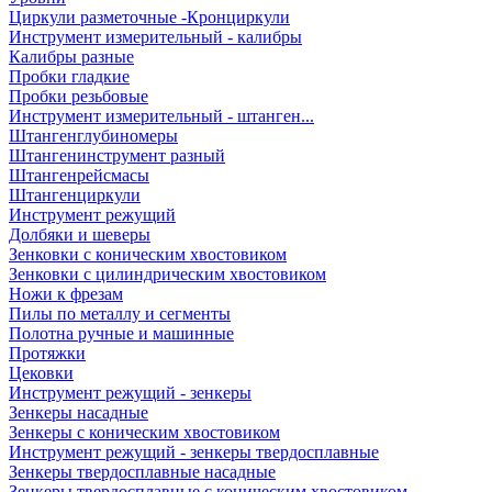
Циркули разметочные -Кронциркули
Инструмент измерительный - калибры
Калибры разные
Пробки гладкие
Пробки резьбовые
Инструмент измерительный - штанген...
Штангенглубиномеры
Штангенинструмент разный
Штангенрейсмасы
Штангенциркули
Инструмент режущий
Долбяки и шеверы
Зенковки с коническим хвостовиком
Зенковки с цилиндрическим хвостовиком
Ножи к фрезам
Пилы по металлу и сегменты
Полотна ручные и машинные
Протяжки
Цековки
Инструмент режущий - зенкеры
Зенкеры насадные
Зенкеры с коническим хвостовиком
Инструмент режущий - зенкеры твердосплавные
Зенкеры твердосплавные насадные
Зенкеры твердосплавные с коническим хвостовиком