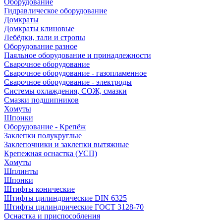
Оборудование
Гидравлическое оборудование
Домкраты
Домкраты клиновые
Лебёдки, тали и стропы
Оборудование разное
Паяльное оборудование и принадлежности
Сварочное оборудование
Сварочное оборудование - газопламенное
Сварочное оборудование - электроды
Системы охлаждения, СОЖ, смазки
Смазки подшипников
Хомуты
Шпонки
Оборудование - Крепёж
Заклепки полукруглые
Заклепочники и заклепки вытяжные
Крепежная оснастка (УСП)
Хомуты
Шплинты
Шпонки
Штифты конические
Штифты цилиндрические DIN 6325
Штифты цилиндрические ГОСТ 3128-70
Оснастка и приспособления