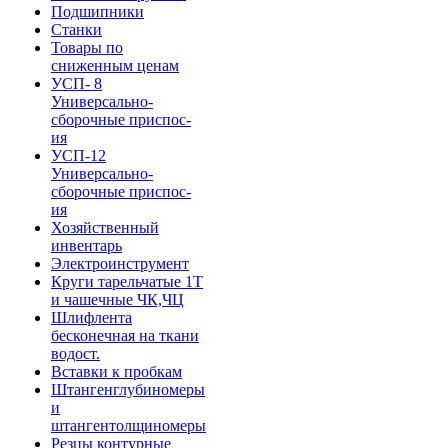
Подшипники
Станки
Товары по
сниженным ценам
УСП- 8
Универсально-
сборочные приспос-
ия
УСП-12
Универсально-
сборочные приспос-
ия
Хозяйственный
инвентарь
Электроинструмент
Круги тарельчатые 1Т
и чашечные ЧК,ЧЦ
Шлифлента
бесконечная на ткани
водост.
Вставки к пробкам
Штангенглубиномеры
и
штангентолщиномеры
Резцы контурные