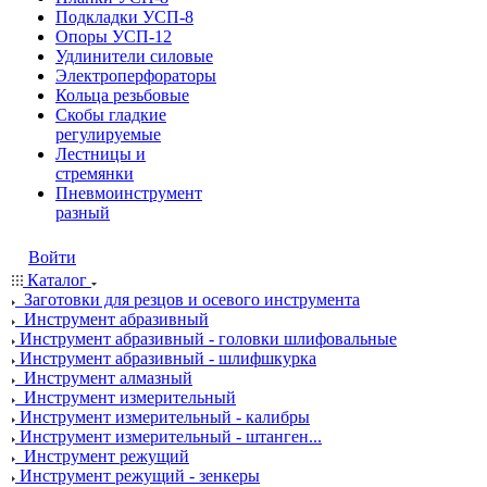
Подкладки УСП-8
Опоры УСП-12
Удлинители силовые
Электроперфораторы
Кольца резьбовые
Скобы гладкие
регулируемые
Лестницы и
стремянки
Пневмоинструмент
разный
Войти
Каталог
Заготовки для резцов и осевого инструмента
Инструмент абразивный
Инструмент абразивный - головки шлифовальные
Инструмент абразивный - шлифшкурка
Инструмент алмазный
Инструмент измерительный
Инструмент измерительный - калибры
Инструмент измерительный - штанген...
Инструмент режущий
Инструмент режущий - зенкеры