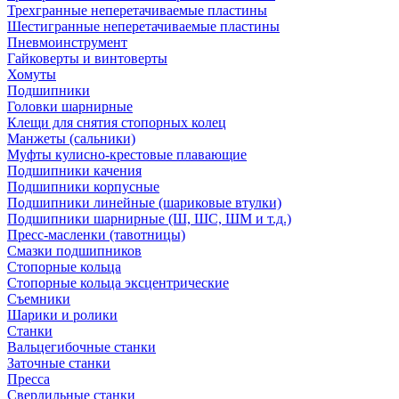
Трехгранные неперетачиваемые пластины
Шестигранные неперетачиваемые пластины
Пневмоинструмент
Гайковерты и винтоверты
Хомуты
Подшипники
Головки шарнирные
Клещи для снятия стопорных колец
Манжеты (сальники)
Муфты кулисно-крестовые плавающие
Подшипники качения
Подшипники корпусные
Подшипники линейные (шариковые втулки)
Подшипники шарнирные (Ш, ШС, ШМ и т.д.)
Пресс-масленки (тавотницы)
Смазки подшипников
Стопорные кольца
Стопорные кольца эксцентрические
Съемники
Шарики и ролики
Станки
Вальцегибочные станки
Заточные станки
Пресса
Сверлильные станки