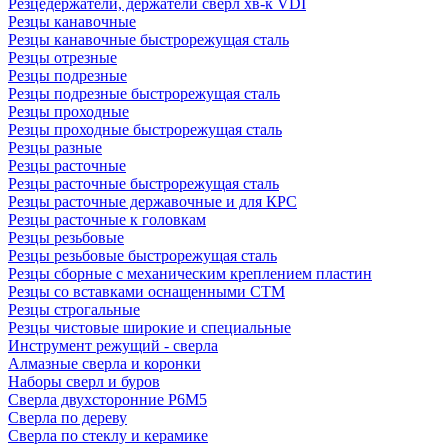
Резцедержатели, держатели сверл хв-к VDI
Резцы канавочные
Резцы канавочные быстрорежущая сталь
Резцы отрезные
Резцы подрезные
Резцы подрезные быстрорежущая сталь
Резцы проходные
Резцы проходные быстрорежущая сталь
Резцы разные
Резцы расточные
Резцы расточные быстрорежущая сталь
Резцы расточные державочные и для КРС
Резцы расточные к головкам
Резцы резьбовые
Резцы резьбовые быстрорежущая сталь
Резцы сборные с механическим креплением пластин
Резцы со вставками оснащенными СТМ
Резцы строгальные
Резцы чистовые широкие и специальные
Инструмент режущий - сверла
Алмазные сверла и коронки
Наборы сверл и буров
Сверла двухсторонние Р6М5
Сверла по дереву
Сверла по стеклу и керамике