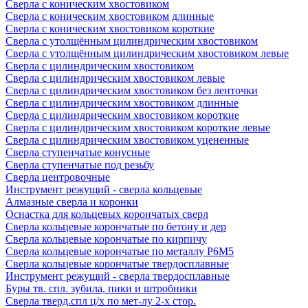
Сверла с коническим хвостовиком
Сверла с коническим хвостовиком длинные
Сверла с коническим хвостовиком короткие
Сверла с утолщённым цилиндрическим хвостовиком
Сверла с утолщённым цилиндрическим хвостовиком левые
Сверла с цилиндрическим хвостовиком
Сверла с цилиндрическим хвостовиком левые
Сверла с цилиндрическим хвостовиком без ленточки
Сверла с цилиндрическим хвостовиком длинные
Сверла с цилиндрическим хвостовиком короткие
Сверла с цилиндрическим хвостовиком короткие левые
Сверла с цилиндрическим хвостовиком уцененные
Сверла ступенчатые конусные
Сверла ступенчатые под резьбу
Сверла центровочные
Инструмент режущий - сверла кольцевые
Алмазные сверла и коронки
Оснастка для кольцевых корончатых сверл
Сверла кольцевые корончатые по бетону и дер
Сверла кольцевые корончатые по кирпичу
Сверла кольцевые корончатые по металлу Р6М5
Сверла кольцевые корончатые твердосплавные
Инструмент режущий - сверла твердосплавные
Буры тв. спл. зубила, пики и штробники
Сверла тверд.спл ц/х по мет-лу 2-х стор.