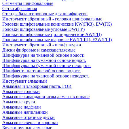
Сегменты шлифовальные
Сетка абразивная
Стенды балансировочные для шлифкругов
Инструмент абразивный - головки шлифовальные
Головки шлифовальные конические KW(ГКЗ), EW(ГК)
Головки шлифовальные угловые DW(ГУ)
Головки шлифовальные цилиндрические AW(ГЦ)
Головки шлифовальные шаровые FW(ГШЦ), F2W(ГШ)
Инструмент абразивный - шлифшкурка
Диски фибровые и самозацепляемые
Шлифшкурка на тканевой основе водост.
Шлифшкурка на бумажной основе водост.
Шлифшкурка на бумажной основе неводост.
Шлифлента на тканевой основе водост.
Шлифшкурка на тканевой основе неводост.
Инструмент алмазный
Алмазная и эльборовая паста, ГОИ
Алмазные головки
Алмазные карандаши,иглы,алмазы в оправе
Алмазные круги
Алмазные надфили
Алмазные напильники
Алмазные отрезные диски
Алмазные сверла и коронки
Бруски ручные алмазные