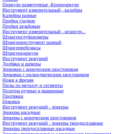
Циркули разметочные -Кронциркули
Инструмент измерительный - калибры
Калибры разные
Пробки гладкие
Пробки резьбовые
Инструмент измерительный - штанген...
Штангенглубиномеры
Штангенинструмент разный
Штангенрейсмасы
Штангенциркули
Инструмент режущий
Долбяки и шеверы
Зенковки с коническим хвостовиком
Зенковки с цилиндрическим хвостовиком
Ножи к фрезам
Пилы по металлу и сегменты
Полотна ручные и машинные
Протяжки
Цековки
Инструмент режущий - зенкеры
Зенкеры насадные
Зенкеры с коническим хвостовиком
Инструмент режущий - зенкеры твердосплавные
Зенкеры твердосплавные насадные
Зенкеры твердосплавные с коническим хвостовиком