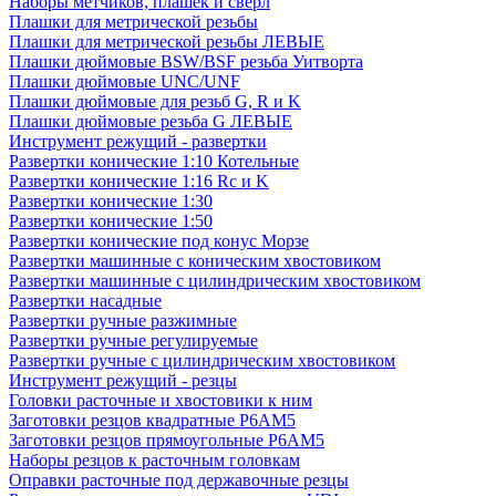
Наборы метчиков, плашек и свёрл
Плашки для метрической резьбы
Плашки для метрической резьбы ЛЕВЫЕ
Плашки дюймовые BSW/BSF резьба Уитворта
Плашки дюймовые UNC/UNF
Плашки дюймовые для резьб G, R и K
Плашки дюймовые резьба G ЛЕВЫЕ
Инструмент режущий - развертки
Развертки конические 1:10 Котельные
Развертки конические 1:16 Rc и K
Развертки конические 1:30
Развертки конические 1:50
Развертки конические под конус Морзе
Развертки машинные с коническим хвостовиком
Развертки машинные с цилиндрическим хвостовиком
Развертки насадные
Развертки ручные разжимные
Развертки ручные регулируемые
Развертки ручные с цилиндрическим хвостовиком
Инструмент режущий - резцы
Головки расточные и хвостовики к ним
Заготовки резцов квадратные Р6АМ5
Заготовки резцов прямоугольные Р6АМ5
Наборы резцов к расточным головкам
Оправки расточные под державочные резцы