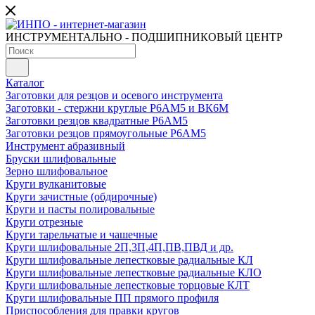
ИНСТРУМЕНТАЛЬНО - ПОДШИПНИКОВЫЙ ЦЕНТР
Каталог
Заготовки для резцов и осевого инструмента
Заготовки - стержни круглые Р6АМ5 и ВК6М
Заготовки резцов квадратные Р6АМ5
Заготовки резцов прямоугольные Р6АМ5
Инструмент абразивный
Бруски шлифовальные
Зерно шлифовальное
Круги вулканитовые
Круги зачистные (обдирочные)
Круги и пасты полировальные
Круги отрезные
Круги тарельчатые и чашечные
Круги шлифовальные 2П,3П,4П,ПВ,ПВД и др.
Круги шлифовальные лепестковые радиальные КЛ
Круги шлифовальные лепестковые радиальные КЛО
Круги шлифовальные лепестковые торцовые КЛТ
Круги шлифовальные ПП прямого профиля
Приспособления для правки кругов