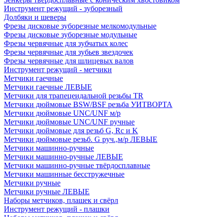
Инструмент режущий - зуборезный
Долбяки и шеверы
Фрезы дисковые зуборезные мелкомодульные
Фрезы дисковые зуборезные модульные
Фрезы червячные для зубчатых колес
Фрезы червячные для зубьев звездочек
Фрезы червячные для шлицевых валов
Инструмент режущий - метчики
Метчики гаечные
Метчики гаечные ЛЕВЫЕ
Метчики для трапецеидальной резьбы TR
Метчики дюймовые BSW/BSF резьба УИТВОРТА
Метчики дюймовые UNC/UNF м/р
Метчики дюймовые UNC/UNF ручные
Метчики дюймовые для резьб G, Rc и K
Метчики дюймовые резьб. G руч.,м/р ЛЕВЫЕ
Метчики машинно-ручные
Метчики машинно-ручные ЛЕВЫЕ
Метчики машинно-ручные твёрдосплавные
Метчики машинные бесстружечные
Метчики ручные
Метчики ручные ЛЕВЫЕ
Наборы метчиков, плашек и свёрл
Инструмент режущий - плашки