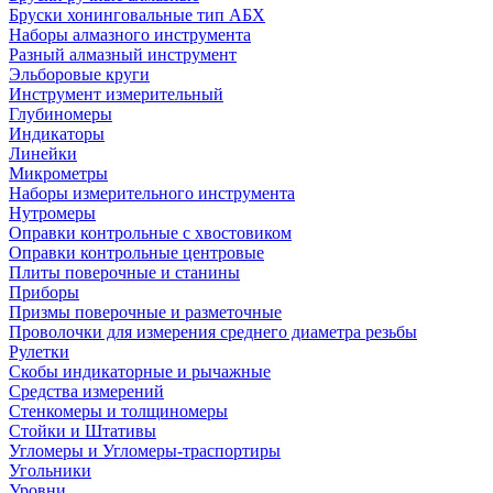
Бруски хонинговальные тип АБХ
Наборы алмазного инструмента
Разный алмазный инструмент
Эльборовые круги
Инструмент измерительный
Глубиномеры
Индикаторы
Линейки
Микрометры
Наборы измерительного инструмента
Нутромеры
Оправки контрольные с хвостовиком
Оправки контрольные центровые
Плиты поверочные и станины
Приборы
Призмы поверочные и разметочные
Проволочки для измерения среднего диаметра резьбы
Рулетки
Скобы индикаторные и рычажные
Средства измерений
Стенкомеры и толщиномеры
Стойки и Штативы
Угломеры и Угломеры-траспортиры
Угольники
Уровни