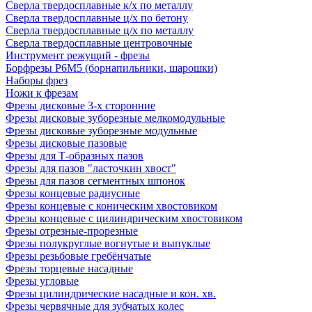
Сверла твердосплавные к/х по металлу
Сверла твердосплавные ц/х по бетону
Сверла твердосплавные ц/х по металлу
Сверла твердосплавные центровочные
Инструмент режущий - фрезы
Борфрезы Р6М5 (борнапильники, шарошки)
Наборы фрез
Ножи к фрезам
Фрезы дисковые 3-х сторонние
Фрезы дисковые зуборезные мелкомодульные
Фрезы дисковые зуборезные модульные
Фрезы дисковые пазовые
Фрезы для Т-образных пазов
Фрезы для пазов "ласточкин хвост"
Фрезы для пазов сегментных шпонок
Фрезы концевые радиусные
Фрезы концевые с коническим хвостовиком
Фрезы концевые с цилиндрическим хвостовиком
Фрезы отрезные-прорезные
Фрезы полукруглые вогнутые и выпуклые
Фрезы резьбовые гребёнчатые
Фрезы торцевые насадные
Фрезы угловые
Фрезы цилиндрические насадные и кон. хв.
Фрезы червячные для зубчатых колес