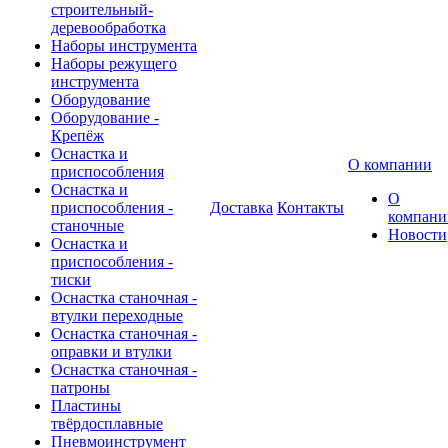
строительный-
деревообработка
Наборы инструмента
Наборы режущего
инструмента
Оборудование
Оборудование -
Крепёж
Оснастка и
О компании
приспособления
Оснастка и
О
приспособления -
Доставка
Контакты
компани
станочные
Новости
Оснастка и
приспособления -
тиски
Оснастка станочная -
втулки переходные
Оснастка станочная -
оправки и втулки
Оснастка станочная -
патроны
Пластины
твёрдосплавные
Пневмоинструмент