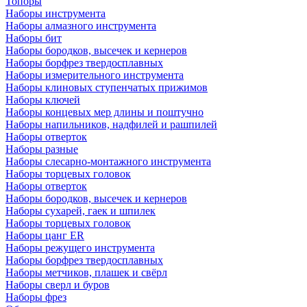
Топоры
Наборы инструмента
Наборы алмазного инструмента
Наборы бит
Наборы бородков, высечек и кернеров
Наборы борфрез твердосплавных
Наборы измерительного инструмента
Наборы клиновых ступенчатых прижимов
Наборы ключей
Наборы концевых мер длины и поштучно
Наборы напильников, надфилей и рашпилей
Наборы отверток
Наборы разные
Наборы слесарно-монтажного инструмента
Наборы торцевых головок
Наборы отверток
Наборы бородков, высечек и кернеров
Наборы сухарей, гаек и шпилек
Наборы торцевых головок
Наборы цанг ER
Наборы режущего инструмента
Наборы борфрез твердосплавных
Наборы метчиков, плашек и свёрл
Наборы сверл и буров
Наборы фрез