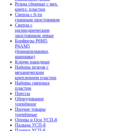
Резцы сборные с мех.
крепл. пластин
Сверла с 6-ти
гранным хвостовиком
Сверла с
цилиндрическим
хвостовиком левые
Борфрезы Р6М5,
Р6АМ5
(борнапильники,
шарошки)
Ключи накидные
Наборы резцов с
механическим
креплением пластин
Наборы сменных
пластин
Прессы
Оборудование
уценённое
Прочие товары
уценённые
Опоры и Оси УСП-8
Пальцы УСП-8
Планки УСП-8