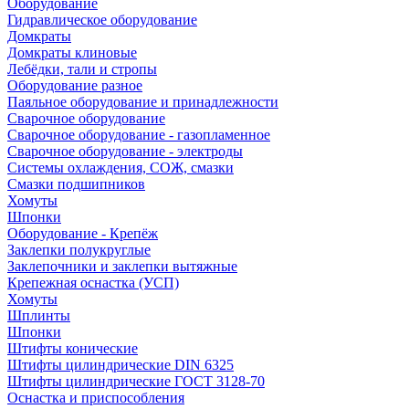
Оборудование
Гидравлическое оборудование
Домкраты
Домкраты клиновые
Лебёдки, тали и стропы
Оборудование разное
Паяльное оборудование и принадлежности
Сварочное оборудование
Сварочное оборудование - газопламенное
Сварочное оборудование - электроды
Системы охлаждения, СОЖ, смазки
Смазки подшипников
Хомуты
Шпонки
Оборудование - Крепёж
Заклепки полукруглые
Заклепочники и заклепки вытяжные
Крепежная оснастка (УСП)
Хомуты
Шплинты
Шпонки
Штифты конические
Штифты цилиндрические DIN 6325
Штифты цилиндрические ГОСТ 3128-70
Оснастка и приспособления