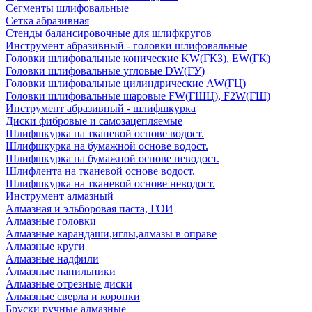
Сегменты шлифовальные
Сетка абразивная
Стенды балансировочные для шлифкругов
Инструмент абразивный - головки шлифовальные
Головки шлифовальные конические KW(ГКЗ), EW(ГК)
Головки шлифовальные угловые DW(ГУ)
Головки шлифовальные цилиндрические AW(ГЦ)
Головки шлифовальные шаровые FW(ГШЦ), F2W(ГШ)
Инструмент абразивный - шлифшкурка
Диски фибровые и самозацепляемые
Шлифшкурка на тканевой основе водост.
Шлифшкурка на бумажной основе водост.
Шлифшкурка на бумажной основе неводост.
Шлифлента на тканевой основе водост.
Шлифшкурка на тканевой основе неводост.
Инструмент алмазный
Алмазная и эльборовая паста, ГОИ
Алмазные головки
Алмазные карандаши,иглы,алмазы в оправе
Алмазные круги
Алмазные надфили
Алмазные напильники
Алмазные отрезные диски
Алмазные сверла и коронки
Бруски ручные алмазные