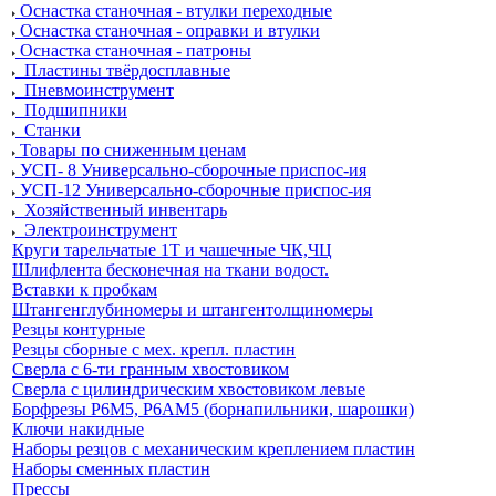
Оснастка станочная - втулки переходные
Оснастка станочная - оправки и втулки
Оснастка станочная - патроны
Пластины твёрдосплавные
Пневмоинструмент
Подшипники
Станки
Товары по сниженным ценам
УСП- 8 Универсально-сборочные приспос-ия
УСП-12 Универсально-сборочные приспос-ия
Хозяйственный инвентарь
Электроинструмент
Круги тарельчатые 1Т и чашечные ЧК,ЧЦ
Шлифлента бесконечная на ткани водост.
Вставки к пробкам
Штангенглубиномеры и штангентолщиномеры
Резцы контурные
Резцы сборные с мех. крепл. пластин
Сверла с 6-ти гранным хвостовиком
Сверла с цилиндрическим хвостовиком левые
Борфрезы Р6М5, Р6АМ5 (борнапильники, шарошки)
Ключи накидные
Наборы резцов с механическим креплением пластин
Наборы сменных пластин
Прессы