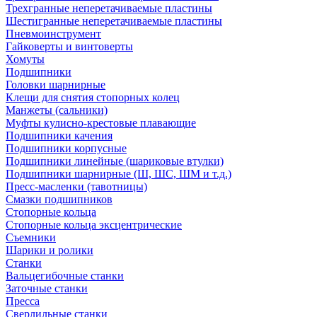
Трехгранные неперетачиваемые пластины
Шестигранные неперетачиваемые пластины
Пневмоинструмент
Гайковерты и винтоверты
Хомуты
Подшипники
Головки шарнирные
Клещи для снятия стопорных колец
Манжеты (сальники)
Муфты кулисно-крестовые плавающие
Подшипники качения
Подшипники корпусные
Подшипники линейные (шариковые втулки)
Подшипники шарнирные (Ш, ШС, ШМ и т.д.)
Пресс-масленки (тавотницы)
Смазки подшипников
Стопорные кольца
Стопорные кольца эксцентрические
Съемники
Шарики и ролики
Станки
Вальцегибочные станки
Заточные станки
Пресса
Сверлильные станки