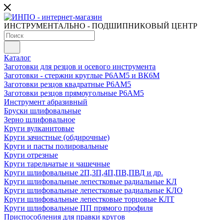
ИНСТРУМЕНТАЛЬНО - ПОДШИПНИКОВЫЙ ЦЕНТР
Каталог
Заготовки для резцов и осевого инструмента
Заготовки - стержни круглые Р6АМ5 и ВК6М
Заготовки резцов квадратные Р6АМ5
Заготовки резцов прямоугольные Р6АМ5
Инструмент абразивный
Бруски шлифовальные
Зерно шлифовальное
Круги вулканитовые
Круги зачистные (обдирочные)
Круги и пасты полировальные
Круги отрезные
Круги тарельчатые и чашечные
Круги шлифовальные 2П,3П,4П,ПВ,ПВД и др.
Круги шлифовальные лепестковые радиальные КЛ
Круги шлифовальные лепестковые радиальные КЛО
Круги шлифовальные лепестковые торцовые КЛТ
Круги шлифовальные ПП прямого профиля
Приспособления для правки кругов