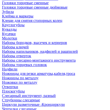
Головки торцевые сменные
Головки торцевые сменные дюймовые
Зубила
Клейма и маркеры
Клещи для снятия стопорных колец
Круглогубцы
Кувалды
Кусачки
Молотки
Наборы бородков, высечек и кернеров
Наборы ключей
Наборы напильников, надфилей и рашпилей
Наборы отверток
Наборы слесарно-монтажного инструмента
Наборы торцевых головок
Надфили
Ножницы для резки арматуры,кабеля,троса
Ножницы по металлу
Ножовки по металлу
Отвертки
Плоскогубцы
Слесарный инструмент, разный
Струбцины слесарные
Циркули разметочные -Кронциркули
Чертилки слесарные