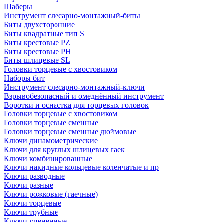
Шаберы
Инструмент слесарно-монтажный-биты
Биты двухсторонние
Биты квадратные тип S
Биты крестовые РZ
Биты крестовые РН
Биты шлицевые SL
Головки торцевые с хвостовиком
Наборы бит
Инструмент слесарно-монтажный-ключи
Взрывобезопасный и омеднённый инструмент
Воротки и оснаcтка для торцевых головок
Головки торцевые с хвостовиком
Головки торцевые сменные
Головки торцевые сменные дюймовые
Ключи динамометрические
Ключи для круглых шлицевых гаек
Ключи комбинированные
Ключи накидные кольцевые коленчатые и пр
Ключи разводные
Ключи разные
Ключи рожковые (гаечные)
Ключи торцевые
Ключи трубные
Ключи уцененные