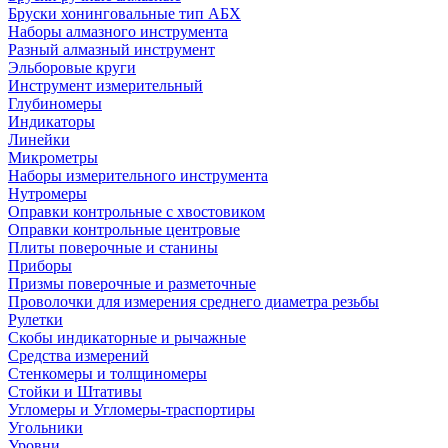
Бруски хонинговальные тип АБХ
Наборы алмазного инструмента
Разный алмазный инструмент
Эльборовые круги
Инструмент измерительный
Глубиномеры
Индикаторы
Линейки
Микрометры
Наборы измерительного инструмента
Нутромеры
Оправки контрольные с хвостовиком
Оправки контрольные центровые
Плиты поверочные и станины
Приборы
Призмы поверочные и разметочные
Проволочки для измерения среднего диаметра резьбы
Рулетки
Скобы индикаторные и рычажные
Средства измерений
Стенкомеры и толщиномеры
Стойки и Штативы
Угломеры и Угломеры-траспортиры
Угольники
Уровни