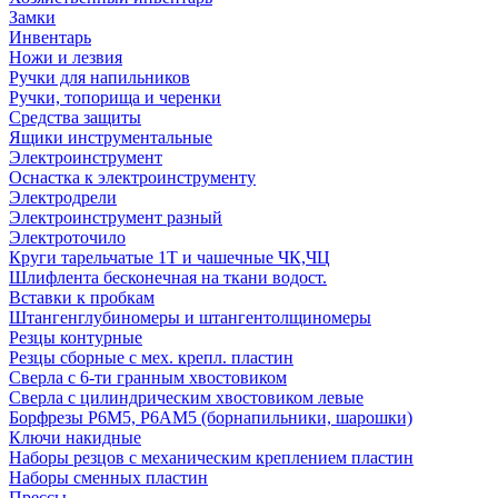
Замки
Инвентарь
Ножи и лезвия
Ручки для напильников
Ручки, топорища и черенки
Средства защиты
Ящики инструментальные
Электроинструмент
Оснастка к электроинструменту
Электродрели
Электроинструмент разный
Электроточило
Круги тарельчатые 1Т и чашечные ЧК,ЧЦ
Шлифлента бесконечная на ткани водост.
Вставки к пробкам
Штангенглубиномеры и штангентолщиномеры
Резцы контурные
Резцы сборные с мех. крепл. пластин
Сверла с 6-ти гранным хвостовиком
Сверла с цилиндрическим хвостовиком левые
Борфрезы Р6М5, Р6АМ5 (борнапильники, шарошки)
Ключи накидные
Наборы резцов с механическим креплением пластин
Наборы сменных пластин
Прессы