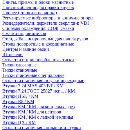
Плиты, призмы и блоки магнитные
Приспособления для правки кругов
Прочее (станки и оснастка)
Регулируемые виброопоры и конич-ие опоры
Резцедержатели, держатели сверл хв-к VDI
Системы охлаждения, СОЖ, смазки
Смазки подшипников
Стенды балансировочные для шлифкругов
Столы поворотные и координатные
Центры и задние бабки
Штревели
Оснастка и приспособления - тиски
Тиски слесарные
Тиски станочные
Тиски станочные специальные
Оснастка станочная - втулки переходные
Втулки 7:24 MAS 403 BT / КМ
Втулки 7:24 ГОСТ 25827 исп.1 / КМ
Втулки HSK / КМ
Втулки R8 / КМ
Втулки КМ / КМ для концевых фрез
Втулки КМ / КМ для центров
Втулки КМ / КМ с лапкой и клинья
Втулки ЦХ / КМ
Оснастка станочная - оправки и втулки