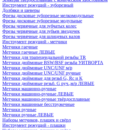
Инструмент режущий - зуборезный
Долбяки и шеверы
Фрезы дисковые зуборезные мелкомодульные
Фрезы дисковые зуборезные модульные
Фрезы червячные для зубчатых колес
Фрезы червячные для зубьев звездочек
Фрезы червячные для шлицевых валов
Инструмент режущий - метчики
Метчики гаечные
Метчики гаечные ЛЕВЫЕ
Метчики для трапецеидальной резьбы TR
Метчики дюймовые BSW/BSF резьба УИТВОРТА
Метчики дюймовые UNC/UNF м/р
Метчики дюймовые UNC/UNF ручные
Метчики дюймовые для резьб G, Rc и K
Метчики дюймовые резьб. G руч.,м/р ЛЕВЫЕ
Метчики машинно-ручные
Метчики машинно-ручные ЛЕВЫЕ
Метчики машинно-ручные твёрдосплавные
Метчики машинные бесстружечные
Метчики ручные
Метчики ручные ЛЕВЫЕ
Наборы метчиков, плашек и свёрл
Инструмент режущий - плашки