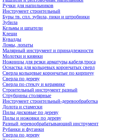
Ручки для напильников
Инструмент строительный
Буры тв. спл. зубила, пики и штробники
Зубила
Кельмы и шпатели
Клещи
Кувалды
Ломы, лопаты
Малярный инструмент и принадлежности
Молотки и киянки
Ножницы для резки арматуры,кабеля,троса
Оснастка для кольцевых корончатых сверл
Сверла кольцевые корончатые по кирпичу
Сверла по дереву
Сверла по стеклу и керамике
Строительный инструмент разный
Струбцины столярные
Инструмент строительный-деревообработка
Долота и стамески
Пилы дисковые по дереву
Пилы и ножовки по дереву
Разный деревообрабатывающий инструмент
Рубанки и фуганки
Сверла по дереву