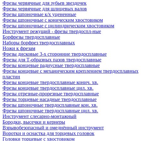
Фрезы червячные для зубьев звездочек
Фрезы червячные для шлицевых валов
Фрезы шпоночные к/х уцененные
Фрезы шпоночные с коническим хвостовиком
Фрезы шпоночные с цилиндрическим хвостовиком
Инструмент режущий - фрезы твердоспл-ные
Борфрезы твердосплавные
Наборы борфрез твердосплавных
Ножи к фрезам
Фрезы дисковые 3-х сторонние твердосплавные
Фрезы для Т-образных пазов твердосплавные
Фрезы концевые радиусные твердосплавные
Фрезы концевые с механическим креплением твердосплавных
пластин
Фрезы концевые твердосплавные конич. хв.
Фрезы концевые твердосплавные цил. хв.
Фрезы отрезные-прорезные твердосплавные
Фрезы торцевые насадные твердосплавные
Фрезы шпоночные твердосплавные кон. хв.
Фрезы шпоночные твердосплавные цил. хв.
Инструмент слесарно-монтажный
Бородки, высечки и кернеры
Взрывобезопасный и омеднённый инструмент
Воротки и оснаcтка для торцевых головок
Головки торцевые с хвостовиком