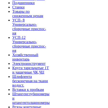
Подшипники
Станки
Товары по
сниженным ценам
УСП- 8
Универсально-
сборочные приспос-
ия
УСП-12
Универсально-
сборочные приспос-
ия
Хозяйственный
инвентарь
Электроинструмент
Круги тарельчатые 1Т
и чашечные ЧК,ЧЦ
Шлифлента
бесконечная на ткани
водост.
Вставки к пробкам
Штангенглубиномеры
и
штангентолщиномеры
Резцы контурные