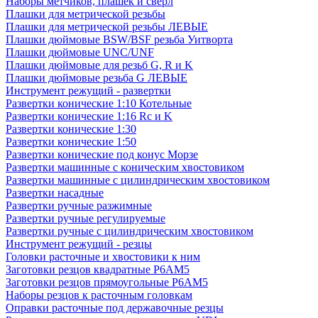
Наборы метчиков, плашек и свёрл
Плашки для метрической резьбы
Плашки для метрической резьбы ЛЕВЫЕ
Плашки дюймовые BSW/BSF резьба Уитворта
Плашки дюймовые UNC/UNF
Плашки дюймовые для резьб G, R и K
Плашки дюймовые резьба G ЛЕВЫЕ
Инструмент режущий - развертки
Развертки конические 1:10 Котельные
Развертки конические 1:16 Rc и K
Развертки конические 1:30
Развертки конические 1:50
Развертки конические под конус Морзе
Развертки машинные с коническим хвостовиком
Развертки машинные с цилиндрическим хвостовиком
Развертки насадные
Развертки ручные разжимные
Развертки ручные регулируемые
Развертки ручные с цилиндрическим хвостовиком
Инструмент режущий - резцы
Головки расточные и хвостовики к ним
Заготовки резцов квадратные Р6АМ5
Заготовки резцов прямоугольные Р6АМ5
Наборы резцов к расточным головкам
Оправки расточные под державочные резцы