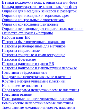
Втулки поддерживающ. к оправкам для фрез
Кольца промежуточные к оправкам для фрез
Оправки для насадных зенкеров и развёрток
Оправки для насадных и торцовых фрез
Оправки контрольные с хвостовиком
Оправки контрольные центровые
Оправки переходные для сверлильных патронов
Оснастка станочная - патроны
Наборы цанг ER
Патроны быстросменные с шариками
Патроны резбонарезные для метчиков
Патроны сверлильные
Патроны токарные и комплектующие
Патроны фрезерные
Патроны цанговые и цанги ER
Патроны цанговые и цанги-втулки перех-ые
Пластины твёрдосплавные
Квадратные неперетачиваемые пластины
Круглые неперетачиваемые пластины
Напаиваемые пластины
Параллелограмм неперетачиваемые пластины
Пластины разные
Пятигранные неперетачиваемые пластины
Ромбические неперетачиваемые пластины
Трехгранные ломаные неперетач. пластины