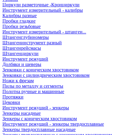
Циркули разметочные -Кронциркули
Инструмент измерительный - калибры
Калибры разные
Пробки гладкие
Пробки резьбовые
Инструмент измерительный - штанген...
Штангенглубиномеры
Штангенинструмент разный
Штангенрейсмасы
Штангенциркули
Инструмент режущий
Долбяки и шеверы
Зенковки с коническим хвостовиком
Зенковки с цилиндрическим хвостовиком
Ножи к фрезам
Пилы по металлу и сегменты
Полотна ручные и машинные
Протяжки
Цековки
Инструмент режущий - зенкеры
Зенкеры насадные
Зенкеры с коническим хвостовиком
Инструмент режущий - зенкеры твердосплавные
Зенкеры твердосплавные насадные
Зенкеры твердосплавные с коническим хвостовиком