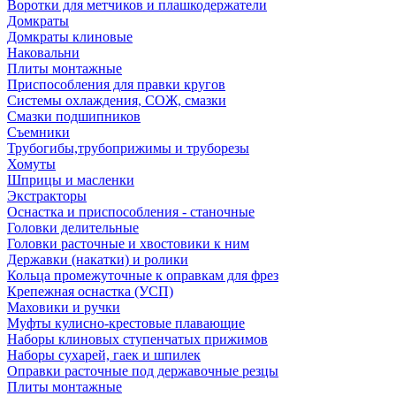
Воротки для метчиков и плашкодержатели
Домкраты
Домкраты клиновые
Наковальни
Плиты монтажные
Приспособления для правки кругов
Системы охлаждения, СОЖ, смазки
Смазки подшипников
Съемники
Трубогибы,трубоприжимы и труборезы
Хомуты
Шприцы и масленки
Экстракторы
Оснастка и приспособления - станочные
Головки делительные
Головки расточные и хвостовики к ним
Державки (накатки) и ролики
Кольца промежуточные к оправкам для фрез
Крепежная оснастка (УСП)
Маховики и ручки
Муфты кулисно-крестовые плавающие
Наборы клиновых ступенчатых прижимов
Наборы сухарей, гаек и шпилек
Оправки расточные под державочные резцы
Плиты монтажные