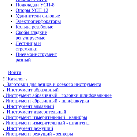
Подкладки УСП-8
Опоры УСП-12
Удлинители силовые
Электроперфораторы
Кольца резьбовые
Скобы гладкие
регулируемые
Лестницы и
стремянки
Пневмоинструмент
разный
Войти
Каталог
Заготовки для резцов и осевого инструмента
Инструмент абразивный
Инструмент абразивный - головки шлифовальные
Инструмент абразивный - шлифшкурка
Инструмент алмазный
Инструмент измерительный
Инструмент измерительный - калибры
Инструмент измерительный - штанген...
Инструмент режущий
Инструмент режущий - зенкеры