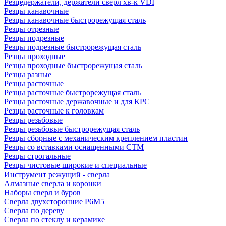
Резцедержатели, держатели сверл хв-к VDI
Резцы канавочные
Резцы канавочные быстрорежущая сталь
Резцы отрезные
Резцы подрезные
Резцы подрезные быстрорежущая сталь
Резцы проходные
Резцы проходные быстрорежущая сталь
Резцы разные
Резцы расточные
Резцы расточные быстрорежущая сталь
Резцы расточные державочные и для КРС
Резцы расточные к головкам
Резцы резьбовые
Резцы резьбовые быстрорежущая сталь
Резцы сборные с механическим креплением пластин
Резцы со вставками оснащенными СТМ
Резцы строгальные
Резцы чистовые широкие и специальные
Инструмент режущий - сверла
Алмазные сверла и коронки
Наборы сверл и буров
Сверла двухсторонние Р6М5
Сверла по дереву
Сверла по стеклу и керамике