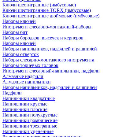
Ключи шестигранные (имбусовые)
Ключи шестигранные TORX (имбусовые)
Ключи шестигранные дюймовые (имбусовые)
Наборы ключей
Инструмент слесарно-монтажный-наборы
Наборы бит
Наборы бородков, высечек и кернеров
Наборы ключей
Наборы напильников, надфилей и рашпилей
Наборы отверток
Наборы слесарно-монтажного инструмента
Наборы торцевых головок
Инструмент слесарный-напильники, надфили
Алмазные надфили
Алмазные напильники
Наборы напильников, надфилей и рашпилей
Надфили
Напильники квадратные
Напильники круглые
Напильники плоские
Напильники полукруглые
Напильники ромбические
Напильники трехгранные
Напильники уценённые
Рашпили и рихтовочные напильники