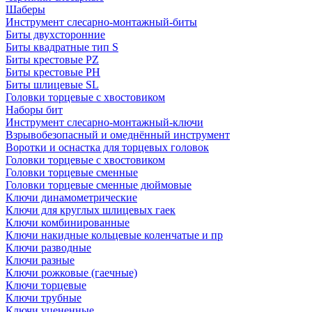
Шаберы
Инструмент слесарно-монтажный-биты
Биты двухсторонние
Биты квадратные тип S
Биты крестовые РZ
Биты крестовые РН
Биты шлицевые SL
Головки торцевые с хвостовиком
Наборы бит
Инструмент слесарно-монтажный-ключи
Взрывобезопасный и омеднённый инструмент
Воротки и оснаcтка для торцевых головок
Головки торцевые с хвостовиком
Головки торцевые сменные
Головки торцевые сменные дюймовые
Ключи динамометрические
Ключи для круглых шлицевых гаек
Ключи комбинированные
Ключи накидные кольцевые коленчатые и пр
Ключи разводные
Ключи разные
Ключи рожковые (гаечные)
Ключи торцевые
Ключи трубные
Ключи уцененные