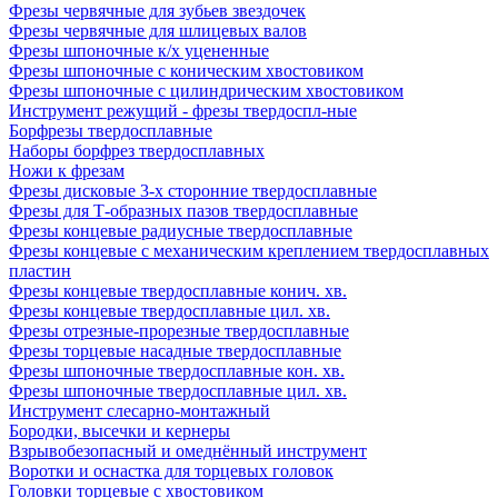
Фрезы червячные для зубьев звездочек
Фрезы червячные для шлицевых валов
Фрезы шпоночные к/х уцененные
Фрезы шпоночные с коническим хвостовиком
Фрезы шпоночные с цилиндрическим хвостовиком
Инструмент режущий - фрезы твердоспл-ные
Борфрезы твердосплавные
Наборы борфрез твердосплавных
Ножи к фрезам
Фрезы дисковые 3-х сторонние твердосплавные
Фрезы для Т-образных пазов твердосплавные
Фрезы концевые радиусные твердосплавные
Фрезы концевые с механическим креплением твердосплавных
пластин
Фрезы концевые твердосплавные конич. хв.
Фрезы концевые твердосплавные цил. хв.
Фрезы отрезные-прорезные твердосплавные
Фрезы торцевые насадные твердосплавные
Фрезы шпоночные твердосплавные кон. хв.
Фрезы шпоночные твердосплавные цил. хв.
Инструмент слесарно-монтажный
Бородки, высечки и кернеры
Взрывобезопасный и омеднённый инструмент
Воротки и оснаcтка для торцевых головок
Головки торцевые с хвостовиком