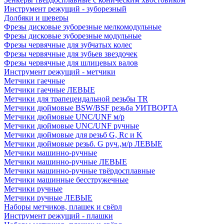
Инструмент режущий - зуборезный
Долбяки и шеверы
Фрезы дисковые зуборезные мелкомодульные
Фрезы дисковые зуборезные модульные
Фрезы червячные для зубчатых колес
Фрезы червячные для зубьев звездочек
Фрезы червячные для шлицевых валов
Инструмент режущий - метчики
Метчики гаечные
Метчики гаечные ЛЕВЫЕ
Метчики для трапецеидальной резьбы TR
Метчики дюймовые BSW/BSF резьба УИТВОРТА
Метчики дюймовые UNC/UNF м/р
Метчики дюймовые UNC/UNF ручные
Метчики дюймовые для резьб G, Rc и K
Метчики дюймовые резьб. G руч.,м/р ЛЕВЫЕ
Метчики машинно-ручные
Метчики машинно-ручные ЛЕВЫЕ
Метчики машинно-ручные твёрдосплавные
Метчики машинные бесстружечные
Метчики ручные
Метчики ручные ЛЕВЫЕ
Наборы метчиков, плашек и свёрл
Инструмент режущий - плашки