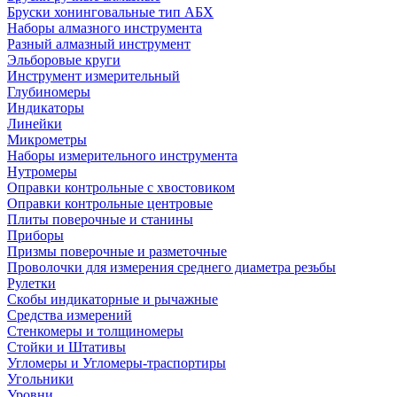
Бруски хонинговальные тип АБХ
Наборы алмазного инструмента
Разный алмазный инструмент
Эльборовые круги
Инструмент измерительный
Глубиномеры
Индикаторы
Линейки
Микрометры
Наборы измерительного инструмента
Нутромеры
Оправки контрольные с хвостовиком
Оправки контрольные центровые
Плиты поверочные и станины
Приборы
Призмы поверочные и разметочные
Проволочки для измерения среднего диаметра резьбы
Рулетки
Скобы индикаторные и рычажные
Средства измерений
Стенкомеры и толщиномеры
Стойки и Штативы
Угломеры и Угломеры-траспортиры
Угольники
Уровни