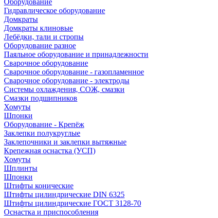
Оборудование
Гидравлическое оборудование
Домкраты
Домкраты клиновые
Лебёдки, тали и стропы
Оборудование разное
Паяльное оборудование и принадлежности
Сварочное оборудование
Сварочное оборудование - газопламенное
Сварочное оборудование - электроды
Системы охлаждения, СОЖ, смазки
Смазки подшипников
Хомуты
Шпонки
Оборудование - Крепёж
Заклепки полукруглые
Заклепочники и заклепки вытяжные
Крепежная оснастка (УСП)
Хомуты
Шплинты
Шпонки
Штифты конические
Штифты цилиндрические DIN 6325
Штифты цилиндрические ГОСТ 3128-70
Оснастка и приспособления