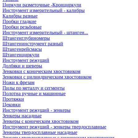
Циркули разметочные -Кронциркули
Инструмент измерительный - калибры
Калибры разные
Пробки гладкие
Пробки резьбовые
Инструмент измерительный - штанген...
Штангенглубиномеры
Штангенинструмент разный
Штангенрейсмасы
Штангенциркули
Инструмент режущий
Долбяки и шеверы
Зенковки с коническим хвостовиком
Зенковки с цилиндрическим хвостовиком
Ножи к фрезам
Пилы по металлу и сегменты
Полотна ручные и машинные
Протяжки
Цековки
Инструмент режущий - зенкеры
Зенкеры насадные
Зенкеры с коническим хвостовиком
Инструмент режущий - зенкеры твердосплавные
Зенкеры твердосплавные насадные
Зенкеры твердосплавные с коническим хвостовиком