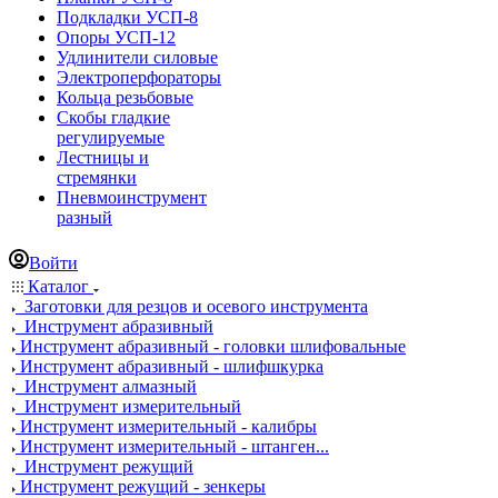
Подкладки УСП-8
Опоры УСП-12
Удлинители силовые
Электроперфораторы
Кольца резьбовые
Скобы гладкие
регулируемые
Лестницы и
стремянки
Пневмоинструмент
разный
Войти
Каталог
Заготовки для резцов и осевого инструмента
Инструмент абразивный
Инструмент абразивный - головки шлифовальные
Инструмент абразивный - шлифшкурка
Инструмент алмазный
Инструмент измерительный
Инструмент измерительный - калибры
Инструмент измерительный - штанген...
Инструмент режущий
Инструмент режущий - зенкеры