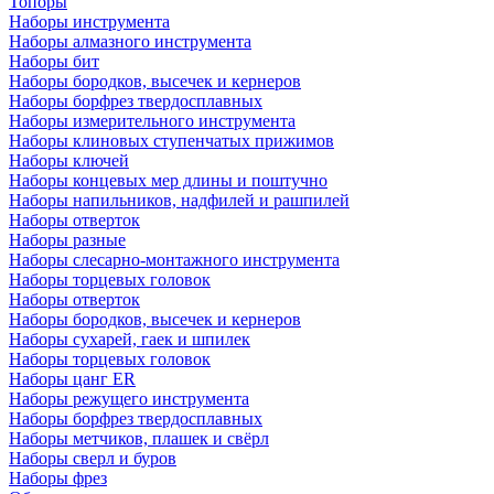
Топоры
Наборы инструмента
Наборы алмазного инструмента
Наборы бит
Наборы бородков, высечек и кернеров
Наборы борфрез твердосплавных
Наборы измерительного инструмента
Наборы клиновых ступенчатых прижимов
Наборы ключей
Наборы концевых мер длины и поштучно
Наборы напильников, надфилей и рашпилей
Наборы отверток
Наборы разные
Наборы слесарно-монтажного инструмента
Наборы торцевых головок
Наборы отверток
Наборы бородков, высечек и кернеров
Наборы сухарей, гаек и шпилек
Наборы торцевых головок
Наборы цанг ER
Наборы режущего инструмента
Наборы борфрез твердосплавных
Наборы метчиков, плашек и свёрл
Наборы сверл и буров
Наборы фрез