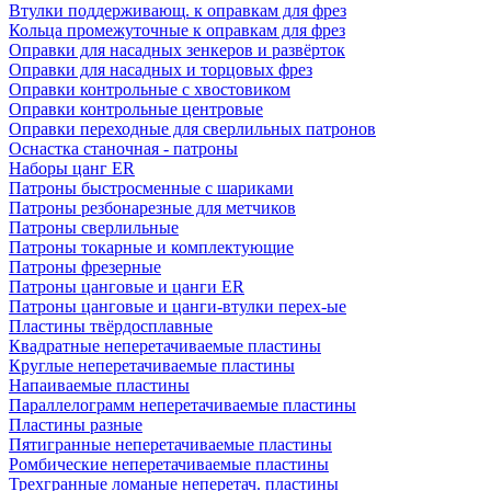
Втулки поддерживающ. к оправкам для фрез
Кольца промежуточные к оправкам для фрез
Оправки для насадных зенкеров и развёрток
Оправки для насадных и торцовых фрез
Оправки контрольные с хвостовиком
Оправки контрольные центровые
Оправки переходные для сверлильных патронов
Оснастка станочная - патроны
Наборы цанг ER
Патроны быстросменные с шариками
Патроны резбонарезные для метчиков
Патроны сверлильные
Патроны токарные и комплектующие
Патроны фрезерные
Патроны цанговые и цанги ER
Патроны цанговые и цанги-втулки перех-ые
Пластины твёрдосплавные
Квадратные неперетачиваемые пластины
Круглые неперетачиваемые пластины
Напаиваемые пластины
Параллелограмм неперетачиваемые пластины
Пластины разные
Пятигранные неперетачиваемые пластины
Ромбические неперетачиваемые пластины
Трехгранные ломаные неперетач. пластины