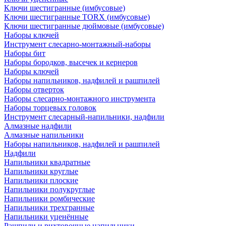
Ключи шестигранные (имбусовые)
Ключи шестигранные TORX (имбусовые)
Ключи шестигранные дюймовые (имбусовые)
Наборы ключей
Инструмент слесарно-монтажный-наборы
Наборы бит
Наборы бородков, высечек и кернеров
Наборы ключей
Наборы напильников, надфилей и рашпилей
Наборы отверток
Наборы слесарно-монтажного инструмента
Наборы торцевых головок
Инструмент слесарный-напильники, надфили
Алмазные надфили
Алмазные напильники
Наборы напильников, надфилей и рашпилей
Надфили
Напильники квадратные
Напильники круглые
Напильники плоские
Напильники полукруглые
Напильники ромбические
Напильники трехгранные
Напильники уценённые
Рашпили и рихтовочные напильники