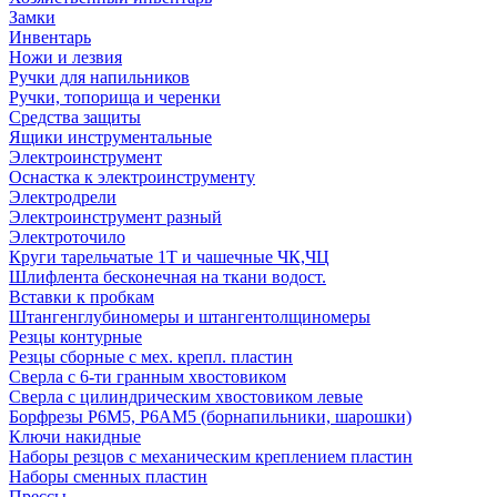
Замки
Инвентарь
Ножи и лезвия
Ручки для напильников
Ручки, топорища и черенки
Средства защиты
Ящики инструментальные
Электроинструмент
Оснастка к электроинструменту
Электродрели
Электроинструмент разный
Электроточило
Круги тарельчатые 1Т и чашечные ЧК,ЧЦ
Шлифлента бесконечная на ткани водост.
Вставки к пробкам
Штангенглубиномеры и штангентолщиномеры
Резцы контурные
Резцы сборные с мех. крепл. пластин
Сверла с 6-ти гранным хвостовиком
Сверла с цилиндрическим хвостовиком левые
Борфрезы Р6М5, Р6АМ5 (борнапильники, шарошки)
Ключи накидные
Наборы резцов с механическим креплением пластин
Наборы сменных пластин
Прессы