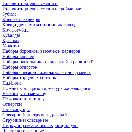
Головки торцевые сменные
Головки торцевые сменные дюймовые
Зубила
Клейма и маркеры
Клещи для снятия стопорных колец
Круглогубцы
Кувалды
Кусачки
Молотки
Наборы бородков, высечек и кернеров
Наборы ключей
Наборы напильников, надфилей и рашпилей
Наборы отверток
Наборы слесарно-монтажного инструмента
Наборы торцевых головок
Надфили
Ножницы для резки арматуры,кабеля,троса
Ножницы по металлу
Ножовки по металлу
Отвертки
Плоскогубцы
Слесарный инструмент, разный
Струбцины слесарные
Циркули разметочные -Кронциркули
Чертилки слесарные