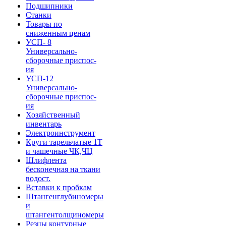
Подшипники
Станки
Товары по
сниженным ценам
УСП- 8
Универсально-
сборочные приспос-
ия
УСП-12
Универсально-
сборочные приспос-
ия
Хозяйственный
инвентарь
Электроинструмент
Круги тарельчатые 1Т
и чашечные ЧК,ЧЦ
Шлифлента
бесконечная на ткани
водост.
Вставки к пробкам
Штангенглубиномеры
и
штангентолщиномеры
Резцы контурные