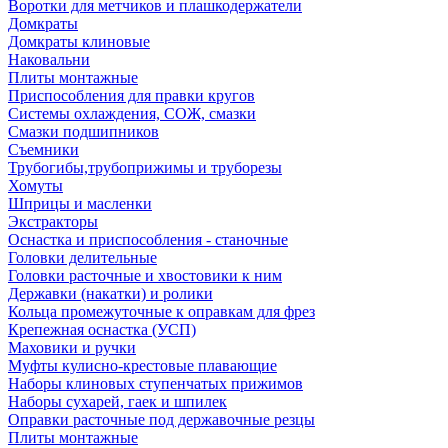
Воротки для метчиков и плашкодержатели
Домкраты
Домкраты клиновые
Наковальни
Плиты монтажные
Приспособления для правки кругов
Системы охлаждения, СОЖ, смазки
Смазки подшипников
Съемники
Трубогибы,трубоприжимы и труборезы
Хомуты
Шприцы и масленки
Экстракторы
Оснастка и приспособления - станочные
Головки делительные
Головки расточные и хвостовики к ним
Державки (накатки) и ролики
Кольца промежуточные к оправкам для фрез
Крепежная оснастка (УСП)
Маховики и ручки
Муфты кулисно-крестовые плавающие
Наборы клиновых ступенчатых прижимов
Наборы сухарей, гаек и шпилек
Оправки расточные под державочные резцы
Плиты монтажные