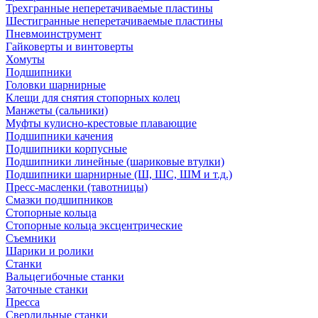
Трехгранные неперетачиваемые пластины
Шестигранные неперетачиваемые пластины
Пневмоинструмент
Гайковерты и винтоверты
Хомуты
Подшипники
Головки шарнирные
Клещи для снятия стопорных колец
Манжеты (сальники)
Муфты кулисно-крестовые плавающие
Подшипники качения
Подшипники корпусные
Подшипники линейные (шариковые втулки)
Подшипники шарнирные (Ш, ШС, ШМ и т.д.)
Пресс-масленки (тавотницы)
Смазки подшипников
Стопорные кольца
Стопорные кольца эксцентрические
Съемники
Шарики и ролики
Станки
Вальцегибочные станки
Заточные станки
Пресса
Сверлильные станки