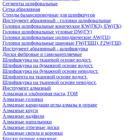
Сегменты шлифовальные
Сетка абразивная
Стенды балансировочные для шлифкругов
Инструмент абразивный - головки шлифовальные
Головки шлифовальные конические KW(ГКЗ), EW(ГК)
Головки шлифовальные угловые DW(ГУ)
Головки шлифовальные цилиндрические AW(ГЦ)
Головки шлифовальные шаровые FW(ГШЦ), F2W(ГШ)
Инструмент абразивный - шлифшкурка
Диски фибровые и самозацепляемые
Шлифшкурка на тканевой основе водост.
Шлифшкурка на бумажной основе водост.
Шлифшкурка на бумажной основе неводост.
Шлифлента на тканевой основе водост.
Шлифшкурка на тканевой основе неводост.
Инструмент алмазный
Алмазная и эльборовая паста, ГОИ
Алмазные головки
Алмазные карандаши,иглы,алмазы в оправе
Алмазные круги
Алмазные надфили
Алмазные напильники
Алмазные отрезные диски
Алмазные сверла и коронки
Бруски ручные алмазные