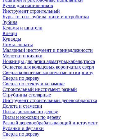
Ручки для напильников
Инструмент строительный
Буры тв. спл. зубила, пики и штробники
Зубила
Кельмы и шпатели
Клещи
Кувалды
Ломы, лопаты
Малярный инструмент и принадлежности
Молотки и киянки
Ножницы для резки арматуры,кабеля,троса
Оснастка для кольцевых корончатых сверл
Сверла кольцевые корончатые по кирпичу
Сверла по дереву
Сверла по стеклу и керамике
Строительный инструмент разный
Струбцины столярные
Инструмент строительный-деревообработка
Долота и стамески
Пилы дисковые по дереву
Пилы и ножовки по дереву
Разный деревообрабатывающий инструмент
Рубанки и фуганки
Сверла по дереву