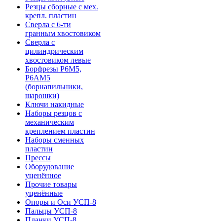
Резцы сборные с мех.
крепл. пластин
Сверла с 6-ти
гранным хвостовиком
Сверла с
цилиндрическим
хвостовиком левые
Борфрезы Р6М5,
Р6АМ5
(борнапильники,
шарошки)
Ключи накидные
Наборы резцов с
механическим
креплением пластин
Наборы сменных
пластин
Прессы
Оборудование
уценённое
Прочие товары
уценённые
Опоры и Оси УСП-8
Пальцы УСП-8
Планки УСП-8