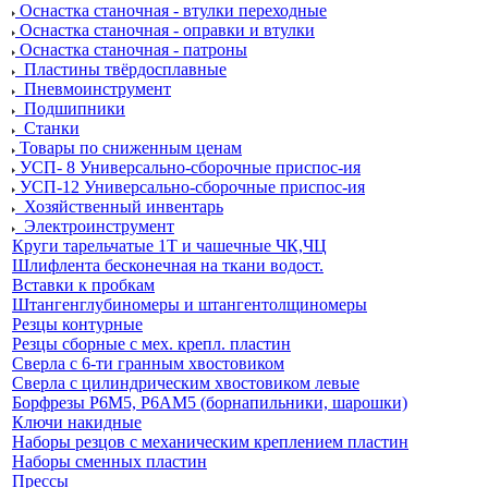
Оснастка станочная - втулки переходные
Оснастка станочная - оправки и втулки
Оснастка станочная - патроны
Пластины твёрдосплавные
Пневмоинструмент
Подшипники
Станки
Товары по сниженным ценам
УСП- 8 Универсально-сборочные приспос-ия
УСП-12 Универсально-сборочные приспос-ия
Хозяйственный инвентарь
Электроинструмент
Круги тарельчатые 1Т и чашечные ЧК,ЧЦ
Шлифлента бесконечная на ткани водост.
Вставки к пробкам
Штангенглубиномеры и штангентолщиномеры
Резцы контурные
Резцы сборные с мех. крепл. пластин
Сверла с 6-ти гранным хвостовиком
Сверла с цилиндрическим хвостовиком левые
Борфрезы Р6М5, Р6АМ5 (борнапильники, шарошки)
Ключи накидные
Наборы резцов с механическим креплением пластин
Наборы сменных пластин
Прессы