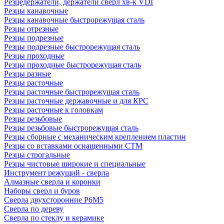
Резцедержатели, держатели сверл хв-к VDI
Резцы канавочные
Резцы канавочные быстрорежущая сталь
Резцы отрезные
Резцы подрезные
Резцы подрезные быстрорежущая сталь
Резцы проходные
Резцы проходные быстрорежущая сталь
Резцы разные
Резцы расточные
Резцы расточные быстрорежущая сталь
Резцы расточные державочные и для КРС
Резцы расточные к головкам
Резцы резьбовые
Резцы резьбовые быстрорежущая сталь
Резцы сборные с механическим креплением пластин
Резцы со вставками оснащенными СТМ
Резцы строгальные
Резцы чистовые широкие и специальные
Инструмент режущий - сверла
Алмазные сверла и коронки
Наборы сверл и буров
Сверла двухсторонние Р6М5
Сверла по дереву
Сверла по стеклу и керамике