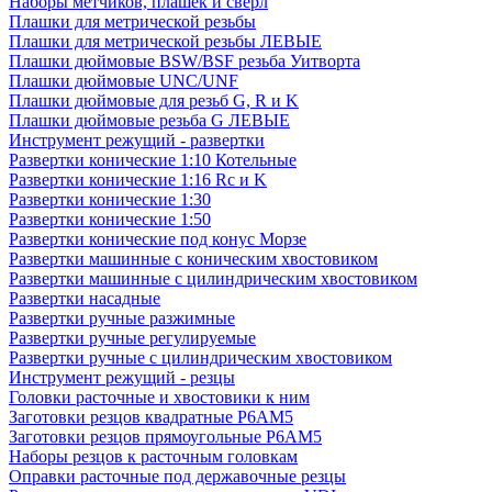
Наборы метчиков, плашек и свёрл
Плашки для метрической резьбы
Плашки для метрической резьбы ЛЕВЫЕ
Плашки дюймовые BSW/BSF резьба Уитворта
Плашки дюймовые UNC/UNF
Плашки дюймовые для резьб G, R и K
Плашки дюймовые резьба G ЛЕВЫЕ
Инструмент режущий - развертки
Развертки конические 1:10 Котельные
Развертки конические 1:16 Rc и K
Развертки конические 1:30
Развертки конические 1:50
Развертки конические под конус Морзе
Развертки машинные с коническим хвостовиком
Развертки машинные с цилиндрическим хвостовиком
Развертки насадные
Развертки ручные разжимные
Развертки ручные регулируемые
Развертки ручные с цилиндрическим хвостовиком
Инструмент режущий - резцы
Головки расточные и хвостовики к ним
Заготовки резцов квадратные Р6АМ5
Заготовки резцов прямоугольные Р6АМ5
Наборы резцов к расточным головкам
Оправки расточные под державочные резцы