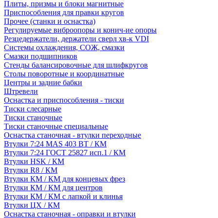
Плиты, призмы и блоки магнитные
Приспособления для правки кругов
Прочее (станки и оснастка)
Регулируемые виброопоры и конич-ие опоры
Резцедержатели, держатели сверл хв-к VDI
Системы охлаждения, СОЖ, смазки
Смазки подшипников
Стенды балансировочные для шлифкругов
Столы поворотные и координатные
Центры и задние бабки
Штревели
Оснастка и приспособления - тиски
Тиски слесарные
Тиски станочные
Тиски станочные специальные
Оснастка станочная - втулки переходные
Втулки 7:24 MAS 403 BT / КМ
Втулки 7:24 ГОСТ 25827 исп.1 / КМ
Втулки HSK / КМ
Втулки R8 / КМ
Втулки КМ / КМ для концевых фрез
Втулки КМ / КМ для центров
Втулки КМ / КМ с лапкой и клинья
Втулки ЦХ / КМ
Оснастка станочная - оправки и втулки