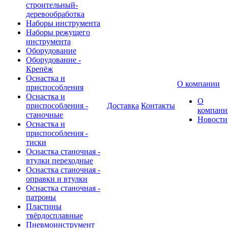
строительный-
деревообработка
Наборы инструмента
Наборы режущего
инструмента
Оборудование
Оборудование -
Крепёж
Оснастка и
О компании
приспособления
Оснастка и
О
приспособления -
Доставка
Контакты
компани
станочные
Новости
Оснастка и
приспособления -
тиски
Оснастка станочная -
втулки переходные
Оснастка станочная -
оправки и втулки
Оснастка станочная -
патроны
Пластины
твёрдосплавные
Пневмоинструмент