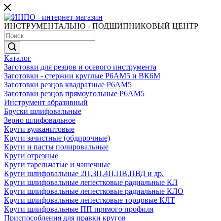
ИНСТРУМЕНТАЛЬНО - ПОДШИПНИКОВЫЙ ЦЕНТР
Каталог
Заготовки для резцов и осевого инструмента
Заготовки - стержни круглые Р6АМ5 и ВК6М
Заготовки резцов квадратные Р6АМ5
Заготовки резцов прямоугольные Р6АМ5
Инструмент абразивный
Бруски шлифовальные
Зерно шлифовальное
Круги вулканитовые
Круги зачистные (обдирочные)
Круги и пасты полировальные
Круги отрезные
Круги тарельчатые и чашечные
Круги шлифовальные 2П,3П,4П,ПВ,ПВД и др.
Круги шлифовальные лепестковые радиальные КЛ
Круги шлифовальные лепестковые радиальные КЛО
Круги шлифовальные лепестковые торцовые КЛТ
Круги шлифовальные ПП прямого профиля
Приспособления для правки кругов