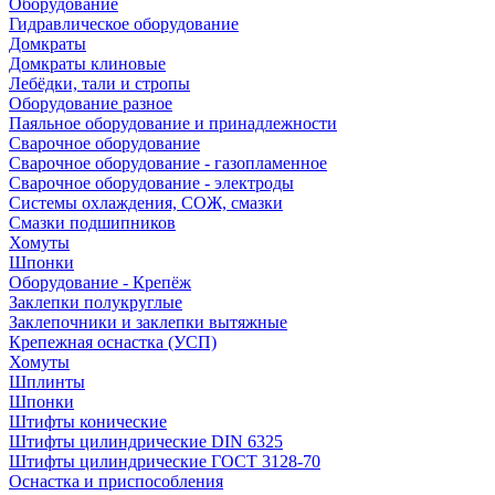
Оборудование
Гидравлическое оборудование
Домкраты
Домкраты клиновые
Лебёдки, тали и стропы
Оборудование разное
Паяльное оборудование и принадлежности
Сварочное оборудование
Сварочное оборудование - газопламенное
Сварочное оборудование - электроды
Системы охлаждения, СОЖ, смазки
Смазки подшипников
Хомуты
Шпонки
Оборудование - Крепёж
Заклепки полукруглые
Заклепочники и заклепки вытяжные
Крепежная оснастка (УСП)
Хомуты
Шплинты
Шпонки
Штифты конические
Штифты цилиндрические DIN 6325
Штифты цилиндрические ГОСТ 3128-70
Оснастка и приспособления