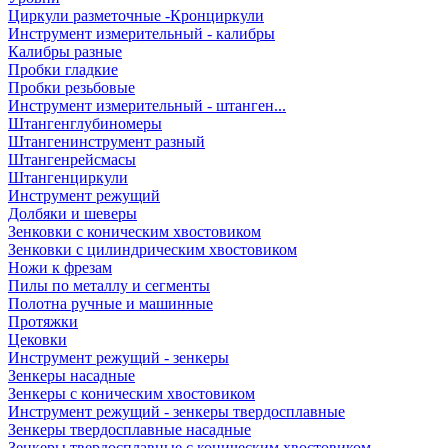
Циркули разметочные -Кронциркули
Инструмент измерительный - калибры
Калибры разные
Пробки гладкие
Пробки резьбовые
Инструмент измерительный - штанген...
Штангенглубиномеры
Штангенинструмент разный
Штангенрейсмасы
Штангенциркули
Инструмент режущий
Долбяки и шеверы
Зенковки с коническим хвостовиком
Зенковки с цилиндрическим хвостовиком
Ножи к фрезам
Пилы по металлу и сегменты
Полотна ручные и машинные
Протяжки
Цековки
Инструмент режущий - зенкеры
Зенкеры насадные
Зенкеры с коническим хвостовиком
Инструмент режущий - зенкеры твердосплавные
Зенкеры твердосплавные насадные
Зенкеры твердосплавные с коническим хвостовиком