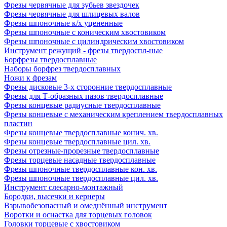
Фрезы червячные для зубьев звездочек
Фрезы червячные для шлицевых валов
Фрезы шпоночные к/х уцененные
Фрезы шпоночные с коническим хвостовиком
Фрезы шпоночные с цилиндрическим хвостовиком
Инструмент режущий - фрезы твердоспл-ные
Борфрезы твердосплавные
Наборы борфрез твердосплавных
Ножи к фрезам
Фрезы дисковые 3-х сторонние твердосплавные
Фрезы для Т-образных пазов твердосплавные
Фрезы концевые радиусные твердосплавные
Фрезы концевые с механическим креплением твердосплавных
пластин
Фрезы концевые твердосплавные конич. хв.
Фрезы концевые твердосплавные цил. хв.
Фрезы отрезные-прорезные твердосплавные
Фрезы торцевые насадные твердосплавные
Фрезы шпоночные твердосплавные кон. хв.
Фрезы шпоночные твердосплавные цил. хв.
Инструмент слесарно-монтажный
Бородки, высечки и кернеры
Взрывобезопасный и омеднённый инструмент
Воротки и оснаcтка для торцевых головок
Головки торцевые с хвостовиком