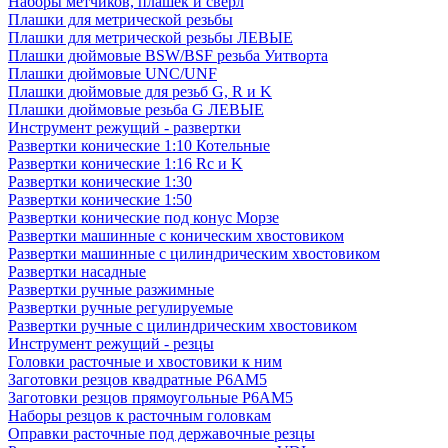
Наборы метчиков, плашек и свёрл
Плашки для метрической резьбы
Плашки для метрической резьбы ЛЕВЫЕ
Плашки дюймовые BSW/BSF резьба Уитворта
Плашки дюймовые UNC/UNF
Плашки дюймовые для резьб G, R и K
Плашки дюймовые резьба G ЛЕВЫЕ
Инструмент режущий - развертки
Развертки конические 1:10 Котельные
Развертки конические 1:16 Rc и K
Развертки конические 1:30
Развертки конические 1:50
Развертки конические под конус Морзе
Развертки машинные с коническим хвостовиком
Развертки машинные с цилиндрическим хвостовиком
Развертки насадные
Развертки ручные разжимные
Развертки ручные регулируемые
Развертки ручные с цилиндрическим хвостовиком
Инструмент режущий - резцы
Головки расточные и хвостовики к ним
Заготовки резцов квадратные Р6АМ5
Заготовки резцов прямоугольные Р6АМ5
Наборы резцов к расточным головкам
Оправки расточные под державочные резцы