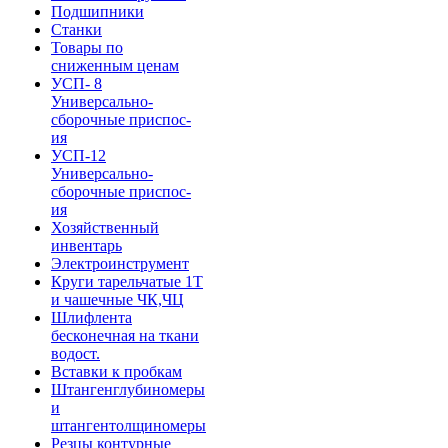
Подшипники
Станки
Товары по
сниженным ценам
УСП- 8
Универсально-
сборочные приспос-
ия
УСП-12
Универсально-
сборочные приспос-
ия
Хозяйственный
инвентарь
Электроинструмент
Круги тарельчатые 1Т
и чашечные ЧК,ЧЦ
Шлифлента
бесконечная на ткани
водост.
Вставки к пробкам
Штангенглубиномеры
и
штангентолщиномеры
Резцы контурные