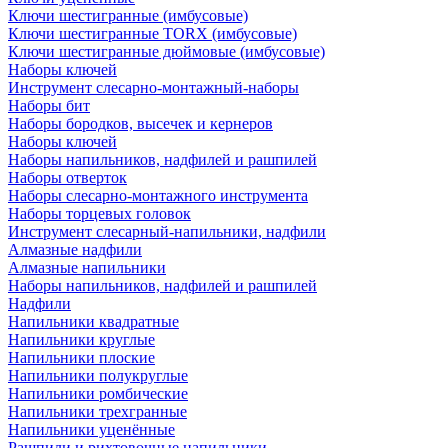
Ключи шестигранные (имбусовые)
Ключи шестигранные TORX (имбусовые)
Ключи шестигранные дюймовые (имбусовые)
Наборы ключей
Инструмент слесарно-монтажный-наборы
Наборы бит
Наборы бородков, высечек и кернеров
Наборы ключей
Наборы напильников, надфилей и рашпилей
Наборы отверток
Наборы слесарно-монтажного инструмента
Наборы торцевых головок
Инструмент слесарный-напильники, надфили
Алмазные надфили
Алмазные напильники
Наборы напильников, надфилей и рашпилей
Надфили
Напильники квадратные
Напильники круглые
Напильники плоские
Напильники полукруглые
Напильники ромбические
Напильники трехгранные
Напильники уценённые
Рашпили и рихтовочные напильники