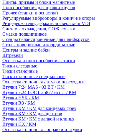
Плиты, призмы и блоки магнитные
Приспособления для правки кругов
Прочее (станки и оснастка)
Регулируемые виброопоры и конич-ие опоры
Резцедержатели, держатели сверл хв-к VDI
Системы охлаждения, СОЖ, смазки
Смазки подшипников
Стенды балансировочные для шлифкругов
Столы поворотные и координатные
Центры и задние бабки
Штревели
Оснастка и приспособления - тиски
Тиски слесарные
Тиски станочные
Тиски станочные специальные
Оснастка станочная - втулки переходные
Втулки 7:24 MAS 403 BT / КМ
Втулки 7:24 ГОСТ 25827 исп.1 / КМ
Втулки HSK / КМ
Втулки R8 / КМ
Втулки КМ / КМ для концевых фрез
Втулки КМ / КМ для центров
Втулки КМ / КМ с лапкой и клинья
Втулки ЦХ / КМ
Оснастка станочная - оправки и втулки