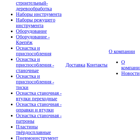
строительный-
деревообработка
Наборы инструмента
Наборы режущего
инструмента
Оборудование
Оборудование -
Крепёж
Оснастка и
О компании
приспособления
Оснастка и
О
приспособления -
Доставка
Контакты
компани
станочные
Новости
Оснастка и
приспособления -
тиски
Оснастка станочная -
втулки переходные
Оснастка станочная -
оправки и втулки
Оснастка станочная -
патроны
Пластины
твёрдосплавные
Пневмоинструмент