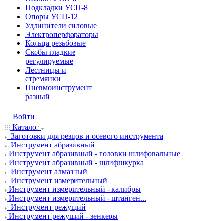
Подкладки УСП-8
Опоры УСП-12
Удлинители силовые
Электроперфораторы
Кольца резьбовые
Скобы гладкие
регулируемые
Лестницы и
стремянки
Пневмоинструмент
разный
Войти
Каталог
Заготовки для резцов и осевого инструмента
Инструмент абразивный
Инструмент абразивный - головки шлифовальные
Инструмент абразивный - шлифшкурка
Инструмент алмазный
Инструмент измерительный
Инструмент измерительный - калибры
Инструмент измерительный - штанген...
Инструмент режущий
Инструмент режущий - зенкеры