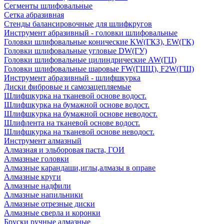
Сегменты шлифовальные
Сетка абразивная
Стенды балансировочные для шлифкругов
Инструмент абразивный - головки шлифовальные
Головки шлифовальные конические KW(ГКЗ), EW(ГК)
Головки шлифовальные угловые DW(ГУ)
Головки шлифовальные цилиндрические AW(ГЦ)
Головки шлифовальные шаровые FW(ГШЦ), F2W(ГШ)
Инструмент абразивный - шлифшкурка
Диски фибровые и самозацепляемые
Шлифшкурка на тканевой основе водост.
Шлифшкурка на бумажной основе водост.
Шлифшкурка на бумажной основе неводост.
Шлифлента на тканевой основе водост.
Шлифшкурка на тканевой основе неводост.
Инструмент алмазный
Алмазная и эльборовая паста, ГОИ
Алмазные головки
Алмазные карандаши,иглы,алмазы в оправе
Алмазные круги
Алмазные надфили
Алмазные напильники
Алмазные отрезные диски
Алмазные сверла и коронки
Бруски ручные алмазные