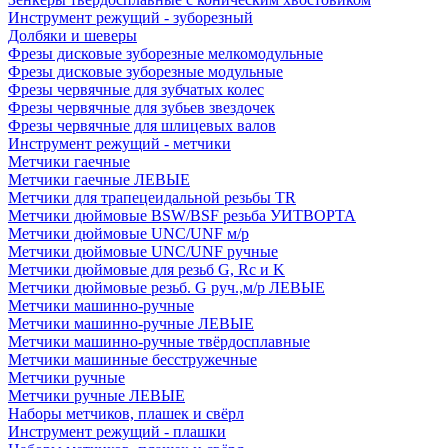
Инструмент режущий - зуборезный
Долбяки и шеверы
Фрезы дисковые зуборезные мелкомодульные
Фрезы дисковые зуборезные модульные
Фрезы червячные для зубчатых колес
Фрезы червячные для зубьев звездочек
Фрезы червячные для шлицевых валов
Инструмент режущий - метчики
Метчики гаечные
Метчики гаечные ЛЕВЫЕ
Метчики для трапецеидальной резьбы TR
Метчики дюймовые BSW/BSF резьба УИТВОРТА
Метчики дюймовые UNC/UNF м/р
Метчики дюймовые UNC/UNF ручные
Метчики дюймовые для резьб G, Rc и K
Метчики дюймовые резьб. G руч.,м/р ЛЕВЫЕ
Метчики машинно-ручные
Метчики машинно-ручные ЛЕВЫЕ
Метчики машинно-ручные твёрдосплавные
Метчики машинные бесстружечные
Метчики ручные
Метчики ручные ЛЕВЫЕ
Наборы метчиков, плашек и свёрл
Инструмент режущий - плашки