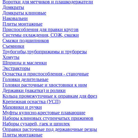
Воротки для метчиков и плашкодержатели
Домкраты
Домкраты клиновые
Наковальни
Плиты монтажные
Приспособления для правки кругов
Системы охлаждения, СОЖ, смазки
Смазки подшипников
Съемники
Трубогибы,трубоприжимы и труборезы
Хомуты
Шприцы и масленки
Экстракторы
Оснастка и приспособления - станочные
Головки делительные
Головки расточные и хвостовики к ним
Державки (накатки) и ролики
Кольца промежуточные к оправкам для фрез
Крепежная оснастка (УСП)
Маховики и ручки
Муфты кулисно-крестовые плавающие
Наборы клиновых ступенчатых прижимов
Наборы сухарей, гаек и шпилек
Оправки расточные под державочные резцы
Плиты монтажные