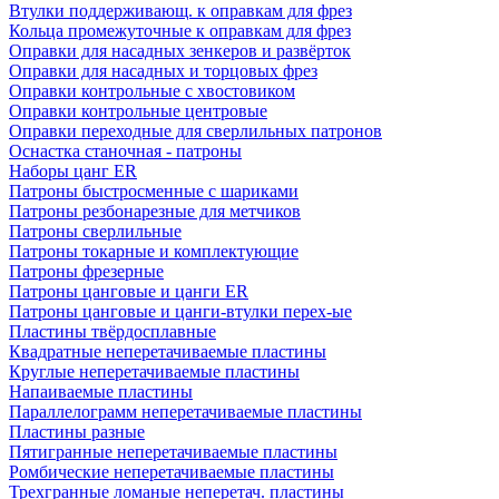
Втулки поддерживающ. к оправкам для фрез
Кольца промежуточные к оправкам для фрез
Оправки для насадных зенкеров и развёрток
Оправки для насадных и торцовых фрез
Оправки контрольные с хвостовиком
Оправки контрольные центровые
Оправки переходные для сверлильных патронов
Оснастка станочная - патроны
Наборы цанг ER
Патроны быстросменные с шариками
Патроны резбонарезные для метчиков
Патроны сверлильные
Патроны токарные и комплектующие
Патроны фрезерные
Патроны цанговые и цанги ER
Патроны цанговые и цанги-втулки перех-ые
Пластины твёрдосплавные
Квадратные неперетачиваемые пластины
Круглые неперетачиваемые пластины
Напаиваемые пластины
Параллелограмм неперетачиваемые пластины
Пластины разные
Пятигранные неперетачиваемые пластины
Ромбические неперетачиваемые пластины
Трехгранные ломаные неперетач. пластины