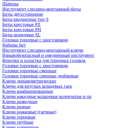
Шаберы
Инструмент слесарно-монтажный-биты
Биты двухсторонние
Биты квадратные тип S
Биты крестовые РZ
Биты крестовые РН
Биты шлицевые SL
Головки торцевые с хвостовиком
Наборы бит
Инструмент слесарно-монтажный-ключи
Взрывобезопасный и омеднённый инструмент
Воротки и оснаcтка для торцевых головок
Головки торцевые с хвостовиком
Головки торцевые сменные
Головки торцевые сменные дюймовые
Ключи динамометрические
Ключи для круглых шлицевых гаек
Ключи комбинированные
Ключи накидные кольцевые коленчатые и пр
Ключи разводные
Ключи разные
Ключи рожковые (гаечные)
Ключи торцевые
Ключи трубные
Ключи уцененные