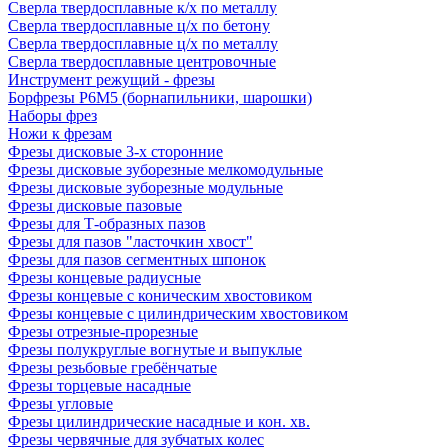
Сверла твердосплавные к/х по металлу
Сверла твердосплавные ц/х по бетону
Сверла твердосплавные ц/х по металлу
Сверла твердосплавные центровочные
Инструмент режущий - фрезы
Борфрезы Р6М5 (борнапильники, шарошки)
Наборы фрез
Ножи к фрезам
Фрезы дисковые 3-х сторонние
Фрезы дисковые зуборезные мелкомодульные
Фрезы дисковые зуборезные модульные
Фрезы дисковые пазовые
Фрезы для Т-образных пазов
Фрезы для пазов "ласточкин хвост"
Фрезы для пазов сегментных шпонок
Фрезы концевые радиусные
Фрезы концевые с коническим хвостовиком
Фрезы концевые с цилиндрическим хвостовиком
Фрезы отрезные-прорезные
Фрезы полукруглые вогнутые и выпуклые
Фрезы резьбовые гребёнчатые
Фрезы торцевые насадные
Фрезы угловые
Фрезы цилиндрические насадные и кон. хв.
Фрезы червячные для зубчатых колес