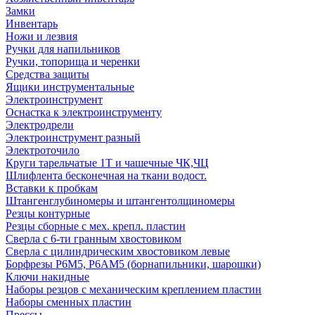
Замки
Инвентарь
Ножи и лезвия
Ручки для напильников
Ручки, топорища и черенки
Средства защиты
Ящики инструментальные
Электроинструмент
Оснастка к электроинструменту
Электродрели
Электроинструмент разный
Электроточило
Круги тарельчатые 1Т и чашечные ЧК,ЧЦ
Шлифлента бесконечная на ткани водост.
Вставки к пробкам
Штангенглубиномеры и штангентолщиномеры
Резцы контурные
Резцы сборные с мех. крепл. пластин
Сверла с 6-ти гранным хвостовиком
Сверла с цилиндрическим хвостовиком левые
Борфрезы Р6М5, Р6АМ5 (борнапильники, шарошки)
Ключи накидные
Наборы резцов с механическим креплением пластин
Наборы сменных пластин
Прессы