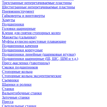
Трехгранные неперетачиваемые пластины
Шестигранные неперетачиваемые пластины
Пневмоинструмент
Гайковерты и винтоверты
Хомуты
Подшипники
Головки шарнирные
Клещи для снятия стопорных колец
Манжеты (сальники)
Муфты кулисно-крестовые плавающие
Подшипники качения
Подшипники корпусные
Подшипники линейные (шариковые втулки)
Подшипники шарнирные (Ш, ШС, ШМ и т.д.)
Пресс-масленки (тавотницы)
Смазки подшипников
Стопорные кольца
Стопорные кольца эксцентрические
Съемники
Шарики и ролики
Станки
Вальцегибочные станки
Заточные станки
Пресса
Сверлильные станки