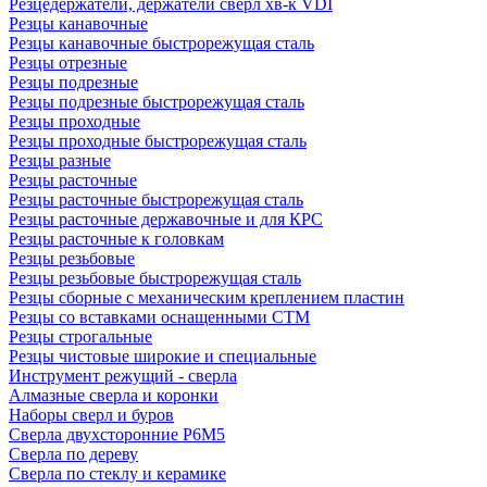
Резцедержатели, держатели сверл хв-к VDI
Резцы канавочные
Резцы канавочные быстрорежущая сталь
Резцы отрезные
Резцы подрезные
Резцы подрезные быстрорежущая сталь
Резцы проходные
Резцы проходные быстрорежущая сталь
Резцы разные
Резцы расточные
Резцы расточные быстрорежущая сталь
Резцы расточные державочные и для КРС
Резцы расточные к головкам
Резцы резьбовые
Резцы резьбовые быстрорежущая сталь
Резцы сборные с механическим креплением пластин
Резцы со вставками оснащенными СТМ
Резцы строгальные
Резцы чистовые широкие и специальные
Инструмент режущий - сверла
Алмазные сверла и коронки
Наборы сверл и буров
Сверла двухсторонние Р6М5
Сверла по дереву
Сверла по стеклу и керамике