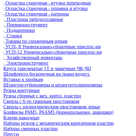
Оснастка станочная - втулки переходные
Оснастка станочная - оправки и втулки
Оснастка станочная - патроны
Пластины твёрдосплавные
Пневмоинструмент
Подшипники
Станки
Товары по сниженным ценам
УСП- 8 Универсально-сборочные приспос-ия
УСП-12 Универсально-сборочные приспос-ия
Хозяйственный инвентарь
Электроинструмент
Круги тарельчатые 1Т и чашечные ЧК,ЧЦ
Шлифлента бесконечная на ткани водост.
Вставки к пробкам
Штангенглубиномеры и штангентолщиномеры
Резцы контурные
Резцы сборные с мех. крепл. пластин
Сверла с 6-ти гранным хвостовиком
Сверла с цилиндрическим хвостовиком левые
Борфрезы Р6М5, Р6АМ5 (борнапильники, шарошки)
Ключи накидные
Наборы резцов с механическим креплением пластин
Наборы сменных пластин
Прессы