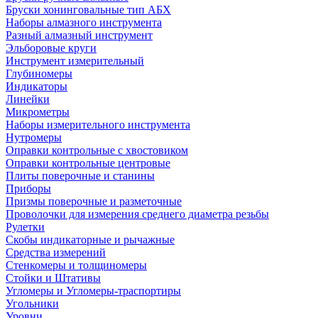
Бруски хонинговальные тип АБХ
Наборы алмазного инструмента
Разный алмазный инструмент
Эльборовые круги
Инструмент измерительный
Глубиномеры
Индикаторы
Линейки
Микрометры
Наборы измерительного инструмента
Нутромеры
Оправки контрольные с хвостовиком
Оправки контрольные центровые
Плиты поверочные и станины
Приборы
Призмы поверочные и разметочные
Проволочки для измерения среднего диаметра резьбы
Рулетки
Скобы индикаторные и рычажные
Средства измерений
Стенкомеры и толщиномеры
Стойки и Штативы
Угломеры и Угломеры-траспортиры
Угольники
Уровни