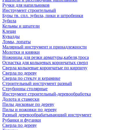
Ручки для напильников
Инструмент строительный
Буры тв. спл. зубила, пики и штробники
Зубила
Кельмы и шпатели
Клещи
Кувалды
Ломы, лопаты
Малярный инструмент и принадлежности
Молотки и киянки
Ножницы для резки арматуры,кабеля,троса
Оснастка для кольцевых корончатых сверл
Сверла кольцевые корончатые по кирпичу
Сверла по дереву
Сверла по стеклу и керамике
Строительный инструмент разный
Струбцины столярные
Инструмент строительный-деревообработка
Долота и стамески
Пилы дисковые по дереву
Пилы и ножовки по дереву
Разный деревообрабатывающий инструмент
Рубанки и фуганки
Сверла по дереву