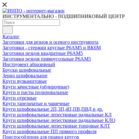
ИНСТРУМЕНТАЛЬНО - ПОДШИПНИКОВЫЙ ЦЕНТР
Каталог
Заготовки для резцов и осевого инструмента
Заготовки - стержни круглые Р6АМ5 и ВК6М
Заготовки резцов квадратные Р6АМ5
Заготовки резцов прямоугольные Р6АМ5
Инструмент абразивный
Бруски шлифовальные
Зерно шлифовальное
Круги вулканитовые
Круги зачистные (обдирочные)
Круги и пасты полировальные
Круги отрезные
Круги тарельчатые и чашечные
Круги шлифовальные 2П,3П,4П,ПВ,ПВД и др.
Круги шлифовальные лепестковые радиальные КЛ
Круги шлифовальные лепестковые радиальные КЛО
Круги шлифовальные лепестковые торцовые КЛТ
Круги шлифовальные ПП прямого профиля
Приспособления для правки кругов