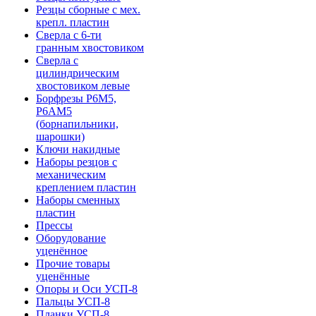
Резцы сборные с мех.
крепл. пластин
Сверла с 6-ти
гранным хвостовиком
Сверла с
цилиндрическим
хвостовиком левые
Борфрезы Р6М5,
Р6АМ5
(борнапильники,
шарошки)
Ключи накидные
Наборы резцов с
механическим
креплением пластин
Наборы сменных
пластин
Прессы
Оборудование
уценённое
Прочие товары
уценённые
Опоры и Оси УСП-8
Пальцы УСП-8
Планки УСП-8