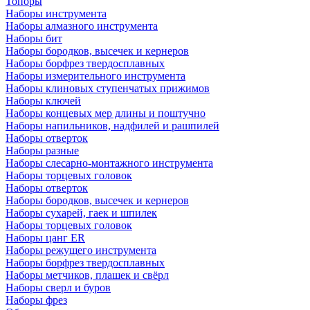
Топоры
Наборы инструмента
Наборы алмазного инструмента
Наборы бит
Наборы бородков, высечек и кернеров
Наборы борфрез твердосплавных
Наборы измерительного инструмента
Наборы клиновых ступенчатых прижимов
Наборы ключей
Наборы концевых мер длины и поштучно
Наборы напильников, надфилей и рашпилей
Наборы отверток
Наборы разные
Наборы слесарно-монтажного инструмента
Наборы торцевых головок
Наборы отверток
Наборы бородков, высечек и кернеров
Наборы сухарей, гаек и шпилек
Наборы торцевых головок
Наборы цанг ER
Наборы режущего инструмента
Наборы борфрез твердосплавных
Наборы метчиков, плашек и свёрл
Наборы сверл и буров
Наборы фрез