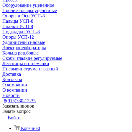
Оборудование уценённое
Прочие товары уценённые
Опоры и Оси УСП-8
Пальцы УСП-8
Планки УСП-8
Подкладки УСП-8
Опоры УСП-12
Удлинители силовые
Электроперфораторы
Кольца резьбовые
Скобы гладкие регулируемые
Лестницы и стремянки
Пневмоинструмент разный
Доставка
Контакты
О компании
О компании
Новости
8(915)330-12-35
Заказать звонок
Задать вопрос
Войти
Корзина
0