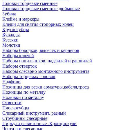
Головки торцевые сменные
Головки торцевые сменные дюймовые
Зубила
Клейма и маркеры
Клещи для снятия стопорных колец
Круглогубцы
Кувалды
Кусачки
Молотки
Наборы бородков, высечек и кернеров
Наборы ключей
Наборы напильников, надфилей и рашпилей
Наборы отверток
Наборы слесарно-монтажного инструмента
Наборы торцевых головок
Надфили
Ножницы для резки арматуры,кабеля,троса
Ножницы по металлу
Ножовки по металлу
Отвертки
Плоскогубцы
Слесарный инструмент, разный
Струбцины слесарные
Циркули разметочные -Кронциркули
Чертилки слесарные