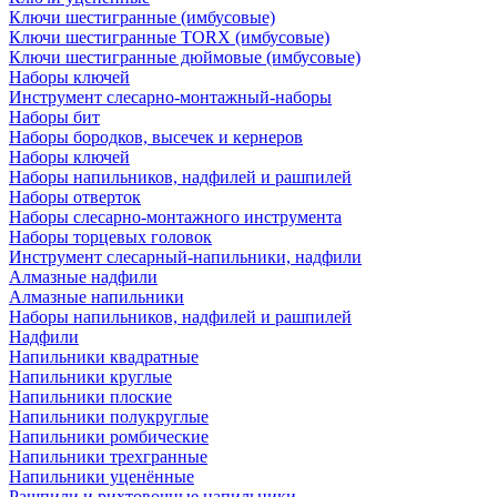
Ключи шестигранные (имбусовые)
Ключи шестигранные TORX (имбусовые)
Ключи шестигранные дюймовые (имбусовые)
Наборы ключей
Инструмент слесарно-монтажный-наборы
Наборы бит
Наборы бородков, высечек и кернеров
Наборы ключей
Наборы напильников, надфилей и рашпилей
Наборы отверток
Наборы слесарно-монтажного инструмента
Наборы торцевых головок
Инструмент слесарный-напильники, надфили
Алмазные надфили
Алмазные напильники
Наборы напильников, надфилей и рашпилей
Надфили
Напильники квадратные
Напильники круглые
Напильники плоские
Напильники полукруглые
Напильники ромбические
Напильники трехгранные
Напильники уценённые
Рашпили и рихтовочные напильники