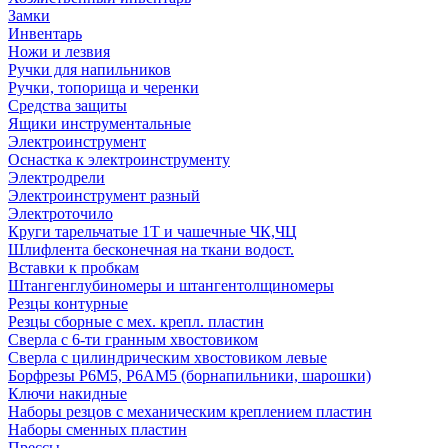
Замки
Инвентарь
Ножи и лезвия
Ручки для напильников
Ручки, топорища и черенки
Средства защиты
Ящики инструментальные
Электроинструмент
Оснастка к электроинструменту
Электродрели
Электроинструмент разный
Электроточило
Круги тарельчатые 1Т и чашечные ЧК,ЧЦ
Шлифлента бесконечная на ткани водост.
Вставки к пробкам
Штангенглубиномеры и штангентолщиномеры
Резцы контурные
Резцы сборные с мех. крепл. пластин
Сверла с 6-ти гранным хвостовиком
Сверла с цилиндрическим хвостовиком левые
Борфрезы Р6М5, Р6АМ5 (борнапильники, шарошки)
Ключи накидные
Наборы резцов с механическим креплением пластин
Наборы сменных пластин
Прессы