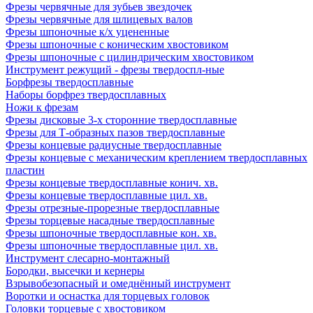
Фрезы червячные для зубьев звездочек
Фрезы червячные для шлицевых валов
Фрезы шпоночные к/х уцененные
Фрезы шпоночные с коническим хвостовиком
Фрезы шпоночные с цилиндрическим хвостовиком
Инструмент режущий - фрезы твердоспл-ные
Борфрезы твердосплавные
Наборы борфрез твердосплавных
Ножи к фрезам
Фрезы дисковые 3-х сторонние твердосплавные
Фрезы для Т-образных пазов твердосплавные
Фрезы концевые радиусные твердосплавные
Фрезы концевые с механическим креплением твердосплавных
пластин
Фрезы концевые твердосплавные конич. хв.
Фрезы концевые твердосплавные цил. хв.
Фрезы отрезные-прорезные твердосплавные
Фрезы торцевые насадные твердосплавные
Фрезы шпоночные твердосплавные кон. хв.
Фрезы шпоночные твердосплавные цил. хв.
Инструмент слесарно-монтажный
Бородки, высечки и кернеры
Взрывобезопасный и омеднённый инструмент
Воротки и оснаcтка для торцевых головок
Головки торцевые с хвостовиком