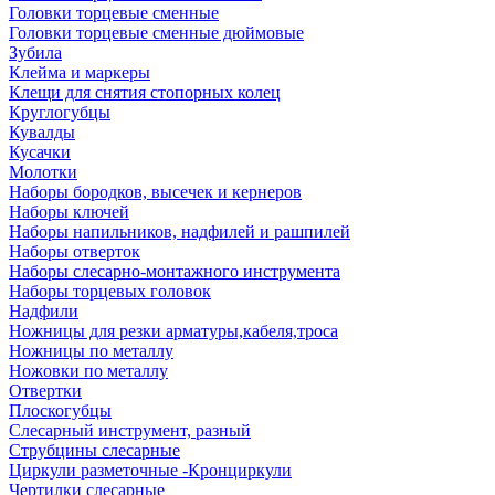
Головки торцевые сменные
Головки торцевые сменные дюймовые
Зубила
Клейма и маркеры
Клещи для снятия стопорных колец
Круглогубцы
Кувалды
Кусачки
Молотки
Наборы бородков, высечек и кернеров
Наборы ключей
Наборы напильников, надфилей и рашпилей
Наборы отверток
Наборы слесарно-монтажного инструмента
Наборы торцевых головок
Надфили
Ножницы для резки арматуры,кабеля,троса
Ножницы по металлу
Ножовки по металлу
Отвертки
Плоскогубцы
Слесарный инструмент, разный
Струбцины слесарные
Циркули разметочные -Кронциркули
Чертилки слесарные