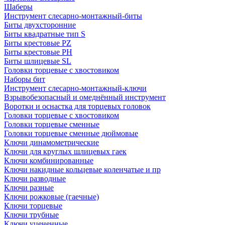
Шаберы
Инструмент слесарно-монтажный-биты
Биты двухсторонние
Биты квадратные тип S
Биты крестовые РZ
Биты крестовые РН
Биты шлицевые SL
Головки торцевые с хвостовиком
Наборы бит
Инструмент слесарно-монтажный-ключи
Взрывобезопасный и омеднённый инструмент
Воротки и оснаcтка для торцевых головок
Головки торцевые с хвостовиком
Головки торцевые сменные
Головки торцевые сменные дюймовые
Ключи динамометрические
Ключи для круглых шлицевых гаек
Ключи комбинированные
Ключи накидные кольцевые коленчатые и пр
Ключи разводные
Ключи разные
Ключи рожковые (гаечные)
Ключи торцевые
Ключи трубные
Ключи уцененные