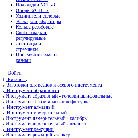
Подкладки УСП-8
Опоры УСП-12
Удлинители силовые
Электроперфораторы
Кольца резьбовые
Скобы гладкие
регулируемые
Лестницы и
стремянки
Пневмоинструмент
разный
Войти
Каталог
Заготовки для резцов и осевого инструмента
Инструмент абразивный
Инструмент абразивный - головки шлифовальные
Инструмент абразивный - шлифшкурка
Инструмент алмазный
Инструмент измерительный
Инструмент измерительный - калибры
Инструмент измерительный - штанген...
Инструмент режущий
Инструмент режущий - зенкеры