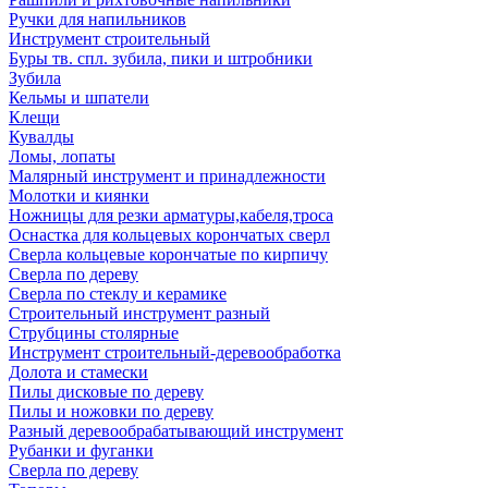
Ручки для напильников
Инструмент строительный
Буры тв. спл. зубила, пики и штробники
Зубила
Кельмы и шпатели
Клещи
Кувалды
Ломы, лопаты
Малярный инструмент и принадлежности
Молотки и киянки
Ножницы для резки арматуры,кабеля,троса
Оснастка для кольцевых корончатых сверл
Сверла кольцевые корончатые по кирпичу
Сверла по дереву
Сверла по стеклу и керамике
Строительный инструмент разный
Струбцины столярные
Инструмент строительный-деревообработка
Долота и стамески
Пилы дисковые по дереву
Пилы и ножовки по дереву
Разный деревообрабатывающий инструмент
Рубанки и фуганки
Сверла по дереву