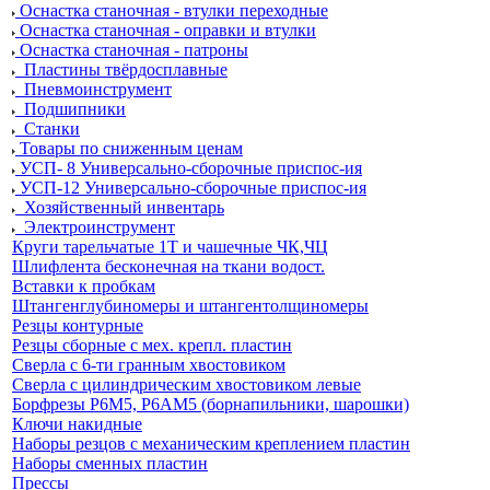
Оснастка станочная - втулки переходные
Оснастка станочная - оправки и втулки
Оснастка станочная - патроны
Пластины твёрдосплавные
Пневмоинструмент
Подшипники
Станки
Товары по сниженным ценам
УСП- 8 Универсально-сборочные приспос-ия
УСП-12 Универсально-сборочные приспос-ия
Хозяйственный инвентарь
Электроинструмент
Круги тарельчатые 1Т и чашечные ЧК,ЧЦ
Шлифлента бесконечная на ткани водост.
Вставки к пробкам
Штангенглубиномеры и штангентолщиномеры
Резцы контурные
Резцы сборные с мех. крепл. пластин
Сверла с 6-ти гранным хвостовиком
Сверла с цилиндрическим хвостовиком левые
Борфрезы Р6М5, Р6АМ5 (борнапильники, шарошки)
Ключи накидные
Наборы резцов с механическим креплением пластин
Наборы сменных пластин
Прессы