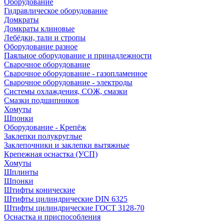
Оборудование
Гидравлическое оборудование
Домкраты
Домкраты клиновые
Лебёдки, тали и стропы
Оборудование разное
Паяльное оборудование и принадлежности
Сварочное оборудование
Сварочное оборудование - газопламенное
Сварочное оборудование - электроды
Системы охлаждения, СОЖ, смазки
Смазки подшипников
Хомуты
Шпонки
Оборудование - Крепёж
Заклепки полукруглые
Заклепочники и заклепки вытяжные
Крепежная оснастка (УСП)
Хомуты
Шплинты
Шпонки
Штифты конические
Штифты цилиндрические DIN 6325
Штифты цилиндрические ГОСТ 3128-70
Оснастка и приспособления