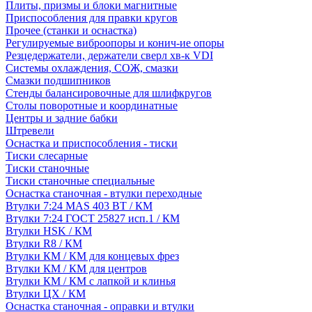
Плиты, призмы и блоки магнитные
Приспособления для правки кругов
Прочее (станки и оснастка)
Регулируемые виброопоры и конич-ие опоры
Резцедержатели, держатели сверл хв-к VDI
Системы охлаждения, СОЖ, смазки
Смазки подшипников
Стенды балансировочные для шлифкругов
Столы поворотные и координатные
Центры и задние бабки
Штревели
Оснастка и приспособления - тиски
Тиски слесарные
Тиски станочные
Тиски станочные специальные
Оснастка станочная - втулки переходные
Втулки 7:24 MAS 403 BT / КМ
Втулки 7:24 ГОСТ 25827 исп.1 / КМ
Втулки HSK / КМ
Втулки R8 / КМ
Втулки КМ / КМ для концевых фрез
Втулки КМ / КМ для центров
Втулки КМ / КМ с лапкой и клинья
Втулки ЦХ / КМ
Оснастка станочная - оправки и втулки