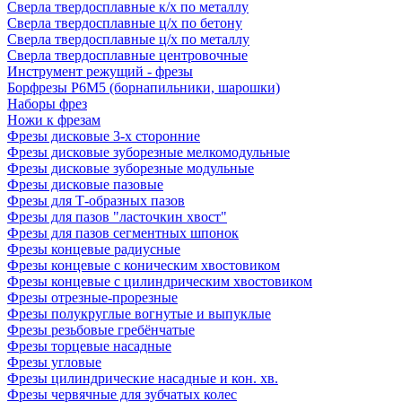
Сверла твердосплавные к/х по металлу
Сверла твердосплавные ц/х по бетону
Сверла твердосплавные ц/х по металлу
Сверла твердосплавные центровочные
Инструмент режущий - фрезы
Борфрезы Р6М5 (борнапильники, шарошки)
Наборы фрез
Ножи к фрезам
Фрезы дисковые 3-х сторонние
Фрезы дисковые зуборезные мелкомодульные
Фрезы дисковые зуборезные модульные
Фрезы дисковые пазовые
Фрезы для Т-образных пазов
Фрезы для пазов "ласточкин хвост"
Фрезы для пазов сегментных шпонок
Фрезы концевые радиусные
Фрезы концевые с коническим хвостовиком
Фрезы концевые с цилиндрическим хвостовиком
Фрезы отрезные-прорезные
Фрезы полукруглые вогнутые и выпуклые
Фрезы резьбовые гребёнчатые
Фрезы торцевые насадные
Фрезы угловые
Фрезы цилиндрические насадные и кон. хв.
Фрезы червячные для зубчатых колес