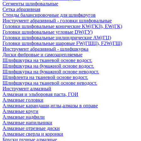
Сегменты шлифовальные
Сетка абразивная
Стенды балансировочные для шлифкругов
Инструмент абразивный - головки шлифовальные
Головки шлифовальные конические KW(ГКЗ), EW(ГК)
Головки шлифовальные угловые DW(ГУ)
Головки шлифовальные цилиндрические AW(ГЦ)
Головки шлифовальные шаровые FW(ГШЦ), F2W(ГШ)
Инструмент абразивный - шлифшкурка
Диски фибровые и самозацепляемые
Шлифшкурка на тканевой основе водост.
Шлифшкурка на бумажной основе водост.
Шлифшкурка на бумажной основе неводост.
Шлифлента на тканевой основе водост.
Шлифшкурка на тканевой основе неводост.
Инструмент алмазный
Алмазная и эльборовая паста, ГОИ
Алмазные головки
Алмазные карандаши,иглы,алмазы в оправе
Алмазные круги
Алмазные надфили
Алмазные напильники
Алмазные отрезные диски
Алмазные сверла и коронки
Бруски ручные алмазные