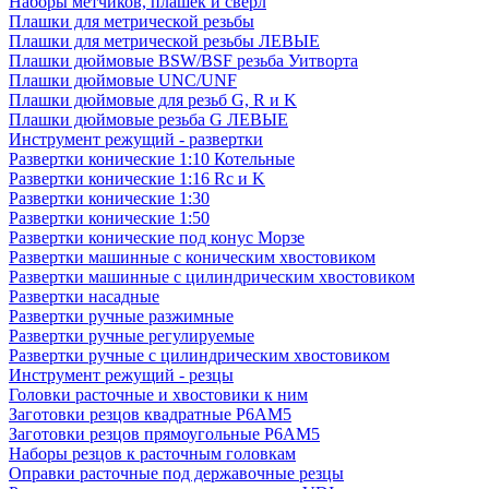
Наборы метчиков, плашек и свёрл
Плашки для метрической резьбы
Плашки для метрической резьбы ЛЕВЫЕ
Плашки дюймовые BSW/BSF резьба Уитворта
Плашки дюймовые UNC/UNF
Плашки дюймовые для резьб G, R и K
Плашки дюймовые резьба G ЛЕВЫЕ
Инструмент режущий - развертки
Развертки конические 1:10 Котельные
Развертки конические 1:16 Rc и K
Развертки конические 1:30
Развертки конические 1:50
Развертки конические под конус Морзе
Развертки машинные с коническим хвостовиком
Развертки машинные с цилиндрическим хвостовиком
Развертки насадные
Развертки ручные разжимные
Развертки ручные регулируемые
Развертки ручные с цилиндрическим хвостовиком
Инструмент режущий - резцы
Головки расточные и хвостовики к ним
Заготовки резцов квадратные Р6АМ5
Заготовки резцов прямоугольные Р6АМ5
Наборы резцов к расточным головкам
Оправки расточные под державочные резцы