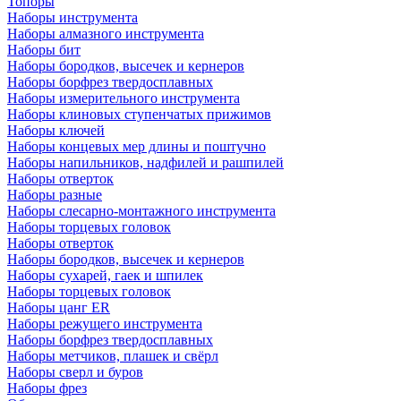
Топоры
Наборы инструмента
Наборы алмазного инструмента
Наборы бит
Наборы бородков, высечек и кернеров
Наборы борфрез твердосплавных
Наборы измерительного инструмента
Наборы клиновых ступенчатых прижимов
Наборы ключей
Наборы концевых мер длины и поштучно
Наборы напильников, надфилей и рашпилей
Наборы отверток
Наборы разные
Наборы слесарно-монтажного инструмента
Наборы торцевых головок
Наборы отверток
Наборы бородков, высечек и кернеров
Наборы сухарей, гаек и шпилек
Наборы торцевых головок
Наборы цанг ER
Наборы режущего инструмента
Наборы борфрез твердосплавных
Наборы метчиков, плашек и свёрл
Наборы сверл и буров
Наборы фрез