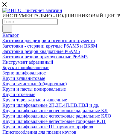
ИНСТРУМЕНТАЛЬНО - ПОДШИПНИКОВЫЙ ЦЕНТР
Каталог
Заготовки для резцов и осевого инструмента
Заготовки - стержни круглые Р6АМ5 и ВК6М
Заготовки резцов квадратные Р6АМ5
Заготовки резцов прямоугольные Р6АМ5
Инструмент абразивный
Бруски шлифовальные
Зерно шлифовальное
Круги вулканитовые
Круги зачистные (обдирочные)
Круги и пасты полировальные
Круги отрезные
Круги тарельчатые и чашечные
Круги шлифовальные 2П,3П,4П,ПВ,ПВД и др.
Круги шлифовальные лепестковые радиальные КЛ
Круги шлифовальные лепестковые радиальные КЛО
Круги шлифовальные лепестковые торцовые КЛТ
Круги шлифовальные ПП прямого профиля
Приспособления для правки кругов