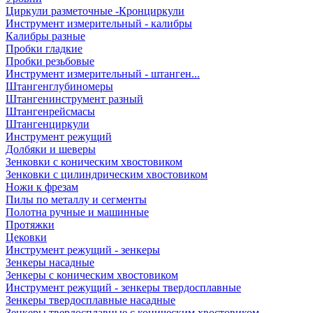
Циркули разметочные -Кронциркули
Инструмент измерительный - калибры
Калибры разные
Пробки гладкие
Пробки резьбовые
Инструмент измерительный - штанген...
Штангенглубиномеры
Штангенинструмент разный
Штангенрейсмасы
Штангенциркули
Инструмент режущий
Долбяки и шеверы
Зенковки с коническим хвостовиком
Зенковки с цилиндрическим хвостовиком
Ножи к фрезам
Пилы по металлу и сегменты
Полотна ручные и машинные
Протяжки
Цековки
Инструмент режущий - зенкеры
Зенкеры насадные
Зенкеры с коническим хвостовиком
Инструмент режущий - зенкеры твердосплавные
Зенкеры твердосплавные насадные
Зенкеры твердосплавные с коническим хвостовиком