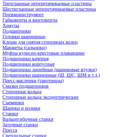
Трехгранные неперетачиваемые пластины
Шестигранные неперетачиваемые пластины
Пневмоинструмент
Гайковерты и винтоверты
Хомуты
Подшипники
Головки шарнирные
Клещи для снятия стопорных колец
Манжеты (сальники)
Муфты кулисно-крестовые плавающие
Подшипники качения
Подшипники корпусные
Подшипники линейные (шариковые втулки)
Подшипники шарнирные (Ш, ШС, ШМ и т.д.)
Пресс-масленки (тавотницы)
Смазки подшипников
Стопорные кольца
Стопорные кольца эксцентрические
Съемники
Шарики и ролики
Станки
Вальцегибочные станки
Заточные станки
Пресса
Сверлильные станки