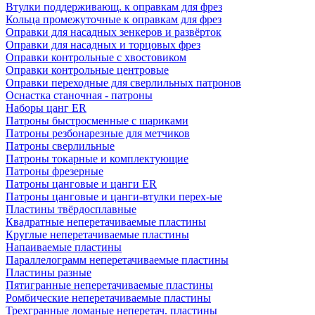
Втулки поддерживающ. к оправкам для фрез
Кольца промежуточные к оправкам для фрез
Оправки для насадных зенкеров и развёрток
Оправки для насадных и торцовых фрез
Оправки контрольные с хвостовиком
Оправки контрольные центровые
Оправки переходные для сверлильных патронов
Оснастка станочная - патроны
Наборы цанг ER
Патроны быстросменные с шариками
Патроны резбонарезные для метчиков
Патроны сверлильные
Патроны токарные и комплектующие
Патроны фрезерные
Патроны цанговые и цанги ER
Патроны цанговые и цанги-втулки перех-ые
Пластины твёрдосплавные
Квадратные неперетачиваемые пластины
Круглые неперетачиваемые пластины
Напаиваемые пластины
Параллелограмм неперетачиваемые пластины
Пластины разные
Пятигранные неперетачиваемые пластины
Ромбические неперетачиваемые пластины
Трехгранные ломаные неперетач. пластины