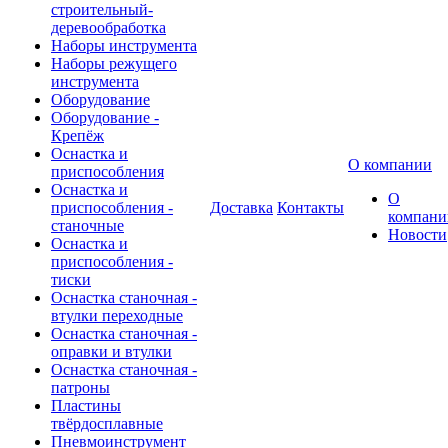
строительный-
деревообработка
Наборы инструмента
Наборы режущего
инструмента
Оборудование
Оборудование -
Крепёж
Оснастка и
О компании
приспособления
Оснастка и
О
приспособления -
Доставка
Контакты
компани
станочные
Новости
Оснастка и
приспособления -
тиски
Оснастка станочная -
втулки переходные
Оснастка станочная -
оправки и втулки
Оснастка станочная -
патроны
Пластины
твёрдосплавные
Пневмоинструмент