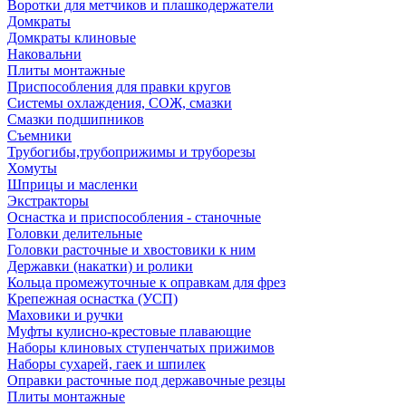
Воротки для метчиков и плашкодержатели
Домкраты
Домкраты клиновые
Наковальни
Плиты монтажные
Приспособления для правки кругов
Системы охлаждения, СОЖ, смазки
Смазки подшипников
Съемники
Трубогибы,трубоприжимы и труборезы
Хомуты
Шприцы и масленки
Экстракторы
Оснастка и приспособления - станочные
Головки делительные
Головки расточные и хвостовики к ним
Державки (накатки) и ролики
Кольца промежуточные к оправкам для фрез
Крепежная оснастка (УСП)
Маховики и ручки
Муфты кулисно-крестовые плавающие
Наборы клиновых ступенчатых прижимов
Наборы сухарей, гаек и шпилек
Оправки расточные под державочные резцы
Плиты монтажные