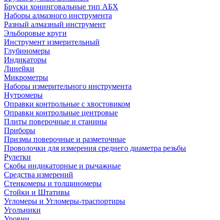
Бруски хонинговальные тип АБХ
Наборы алмазного инструмента
Разный алмазный инструмент
Эльборовые круги
Инструмент измерительный
Глубиномеры
Индикаторы
Линейки
Микрометры
Наборы измерительного инструмента
Нутромеры
Оправки контрольные с хвостовиком
Оправки контрольные центровые
Плиты поверочные и станины
Приборы
Призмы поверочные и разметочные
Проволочки для измерения среднего диаметра резьбы
Рулетки
Скобы индикаторные и рычажные
Средства измерений
Стенкомеры и толщиномеры
Стойки и Штативы
Угломеры и Угломеры-траспортиры
Угольники
Уровни