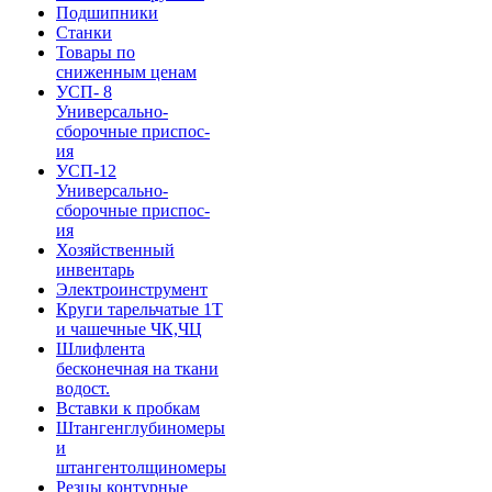
Подшипники
Станки
Товары по
сниженным ценам
УСП- 8
Универсально-
сборочные приспос-
ия
УСП-12
Универсально-
сборочные приспос-
ия
Хозяйственный
инвентарь
Электроинструмент
Круги тарельчатые 1Т
и чашечные ЧК,ЧЦ
Шлифлента
бесконечная на ткани
водост.
Вставки к пробкам
Штангенглубиномеры
и
штангентолщиномеры
Резцы контурные