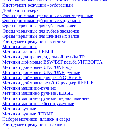
Инструмент режущий - зуборезный
Долбяки и шеверы
Фрезы дисковые зуборезные мелкомодульные
Фрезы дисковые зуборезные модульные
Фрезы червячные для зубчатых колес
Фрезы червячные для зубьев звездочек
Фрезы червячные для шлицевых валов
Инструмент режущий - метчики
Метчики гаечные
Метчики гаечные ЛЕВЫЕ
Метчики для трапецеидальной резьбы TR
Метчики дюймовые BSW/BSF резьба УИТВОРТА
Метчики дюймовые UNC/UNF м/р
Метчики дюймовые UNC/UNF ручные
Метчики дюймовые для резьб G, Rc и K
Метчики дюймовые резьб. G руч.,м/р ЛЕВЫЕ
Метчики машинно-ручные
Метчики машинно-ручные ЛЕВЫЕ
Метчики машинно-ручные твёрдосплавные
Метчики машинные бесстружечные
Метчики ручные
Метчики ручные ЛЕВЫЕ
Наборы метчиков, плашек и свёрл
Инструмент режущий - плашки