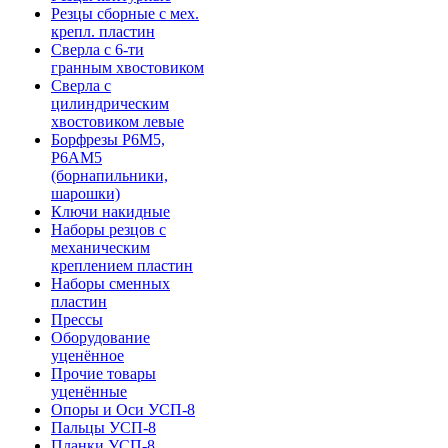
Резцы сборные с мех.
крепл. пластин
Сверла с 6-ти
гранным хвостовиком
Сверла с
цилиндрическим
хвостовиком левые
Борфрезы Р6М5,
Р6АМ5
(борнапильники,
шарошки)
Ключи накидные
Наборы резцов с
механическим
креплением пластин
Наборы сменных
пластин
Прессы
Оборудование
уценённое
Прочие товары
уценённые
Опоры и Оси УСП-8
Пальцы УСП-8
Планки УСП-8