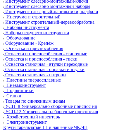
Инструмент слесарно-монтажный-ключи
Инструмент слесарно-монтажный-наборы
Инструмент слесарный-напильники, надфили
Инструмент строительный
Инструмент строительный-деревообработка
Наборы инструмента
Наборы режущего инструмента
Оборудование
Оборудование - Крепёж
Оснастка и приспособления
Оснастка и приспособления - станочные
Оснастка и приспособления - тиски
Оснастка станочная - втулки переходные
Оснастка станочная - оправки и втулки
Оснастка станочная - патроны
Пластины твёрдосплавные
Пневмоинструмент
Подшипники
Станки
Товары по сниженным ценам
УСП- 8 Универсально-сборочные приспос-ия
УСП-12 Универсально-сборочные приспос-ия
Хозяйственный инвентарь
Электроинструмент
Круги тарельчатые 1Т и чашечные ЧК,ЧЦ