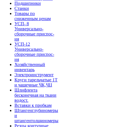
Подшипники
Станки
Товары по
сниженным ценам
УСП- 8
Универсально-
сборочные приспос-
ия
УСП-12
Универсально-
сборочные приспос-
ия
Хозяйственный
инвентарь
Электроинструмент
Круги тарельчатые 1Т
и чашечные ЧК,ЧЦ
Шлифлента
бесконечная на ткани
водост.
Вставки к пробкам
Штангенглубиномеры
и
штангентолщиномеры
Резцы контурные