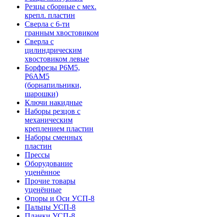
Резцы сборные с мех.
крепл. пластин
Сверла с 6-ти
гранным хвостовиком
Сверла с
цилиндрическим
хвостовиком левые
Борфрезы Р6М5,
Р6АМ5
(борнапильники,
шарошки)
Ключи накидные
Наборы резцов с
механическим
креплением пластин
Наборы сменных
пластин
Прессы
Оборудование
уценённое
Прочие товары
уценённые
Опоры и Оси УСП-8
Пальцы УСП-8
Планки УСП-8