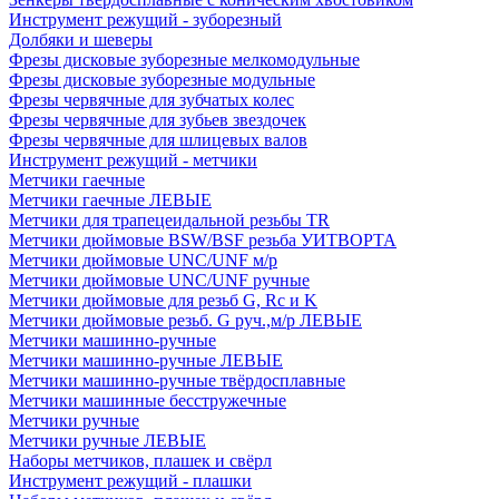
Инструмент режущий - зуборезный
Долбяки и шеверы
Фрезы дисковые зуборезные мелкомодульные
Фрезы дисковые зуборезные модульные
Фрезы червячные для зубчатых колес
Фрезы червячные для зубьев звездочек
Фрезы червячные для шлицевых валов
Инструмент режущий - метчики
Метчики гаечные
Метчики гаечные ЛЕВЫЕ
Метчики для трапецеидальной резьбы TR
Метчики дюймовые BSW/BSF резьба УИТВОРТА
Метчики дюймовые UNC/UNF м/р
Метчики дюймовые UNC/UNF ручные
Метчики дюймовые для резьб G, Rc и K
Метчики дюймовые резьб. G руч.,м/р ЛЕВЫЕ
Метчики машинно-ручные
Метчики машинно-ручные ЛЕВЫЕ
Метчики машинно-ручные твёрдосплавные
Метчики машинные бесстружечные
Метчики ручные
Метчики ручные ЛЕВЫЕ
Наборы метчиков, плашек и свёрл
Инструмент режущий - плашки