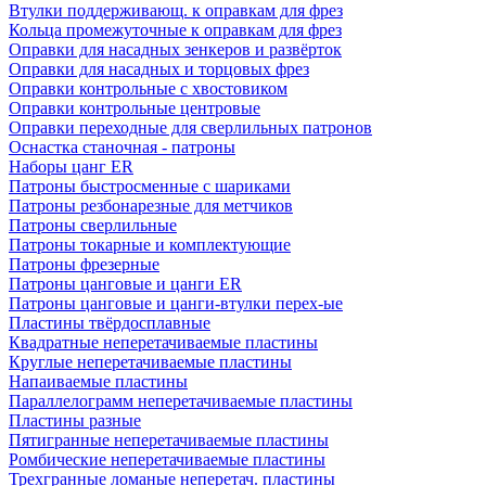
Втулки поддерживающ. к оправкам для фрез
Кольца промежуточные к оправкам для фрез
Оправки для насадных зенкеров и развёрток
Оправки для насадных и торцовых фрез
Оправки контрольные с хвостовиком
Оправки контрольные центровые
Оправки переходные для сверлильных патронов
Оснастка станочная - патроны
Наборы цанг ER
Патроны быстросменные с шариками
Патроны резбонарезные для метчиков
Патроны сверлильные
Патроны токарные и комплектующие
Патроны фрезерные
Патроны цанговые и цанги ER
Патроны цанговые и цанги-втулки перех-ые
Пластины твёрдосплавные
Квадратные неперетачиваемые пластины
Круглые неперетачиваемые пластины
Напаиваемые пластины
Параллелограмм неперетачиваемые пластины
Пластины разные
Пятигранные неперетачиваемые пластины
Ромбические неперетачиваемые пластины
Трехгранные ломаные неперетач. пластины