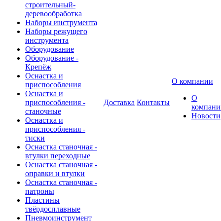
строительный-
деревообработка
Наборы инструмента
Наборы режущего
инструмента
Оборудование
Оборудование -
Крепёж
Оснастка и
О компании
приспособления
Оснастка и
О
приспособления -
Доставка
Контакты
компани
станочные
Новости
Оснастка и
приспособления -
тиски
Оснастка станочная -
втулки переходные
Оснастка станочная -
оправки и втулки
Оснастка станочная -
патроны
Пластины
твёрдосплавные
Пневмоинструмент