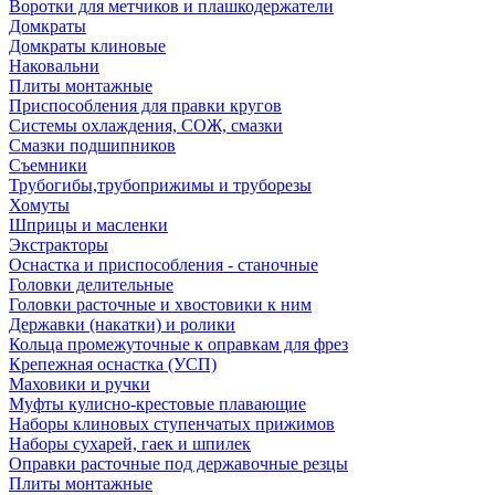
Воротки для метчиков и плашкодержатели
Домкраты
Домкраты клиновые
Наковальни
Плиты монтажные
Приспособления для правки кругов
Системы охлаждения, СОЖ, смазки
Смазки подшипников
Съемники
Трубогибы,трубоприжимы и труборезы
Хомуты
Шприцы и масленки
Экстракторы
Оснастка и приспособления - станочные
Головки делительные
Головки расточные и хвостовики к ним
Державки (накатки) и ролики
Кольца промежуточные к оправкам для фрез
Крепежная оснастка (УСП)
Маховики и ручки
Муфты кулисно-крестовые плавающие
Наборы клиновых ступенчатых прижимов
Наборы сухарей, гаек и шпилек
Оправки расточные под державочные резцы
Плиты монтажные