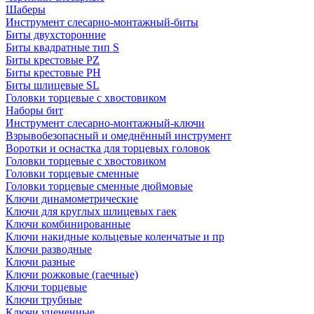
Шаберы
Инструмент слесарно-монтажный-биты
Биты двухсторонние
Биты квадратные тип S
Биты крестовые РZ
Биты крестовые РН
Биты шлицевые SL
Головки торцевые с хвостовиком
Наборы бит
Инструмент слесарно-монтажный-ключи
Взрывобезопасный и омеднённый инструмент
Воротки и оснаcтка для торцевых головок
Головки торцевые с хвостовиком
Головки торцевые сменные
Головки торцевые сменные дюймовые
Ключи динамометрические
Ключи для круглых шлицевых гаек
Ключи комбинированные
Ключи накидные кольцевые коленчатые и пр
Ключи разводные
Ключи разные
Ключи рожковые (гаечные)
Ключи торцевые
Ключи трубные
Ключи уцененные