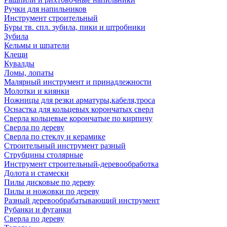
Ручки для напильников
Инструмент строительный
Буры тв. спл. зубила, пики и штробники
Зубила
Кельмы и шпатели
Клещи
Кувалды
Ломы, лопаты
Малярный инструмент и принадлежности
Молотки и киянки
Ножницы для резки арматуры,кабеля,троса
Оснастка для кольцевых корончатых сверл
Сверла кольцевые корончатые по кирпичу
Сверла по дереву
Сверла по стеклу и керамике
Строительный инструмент разный
Струбцины столярные
Инструмент строительный-деревообработка
Долота и стамески
Пилы дисковые по дереву
Пилы и ножовки по дереву
Разный деревообрабатывающий инструмент
Рубанки и фуганки
Сверла по дереву