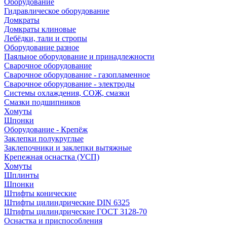
Оборудование
Гидравлическое оборудование
Домкраты
Домкраты клиновые
Лебёдки, тали и стропы
Оборудование разное
Паяльное оборудование и принадлежности
Сварочное оборудование
Сварочное оборудование - газопламенное
Сварочное оборудование - электроды
Системы охлаждения, СОЖ, смазки
Смазки подшипников
Хомуты
Шпонки
Оборудование - Крепёж
Заклепки полукруглые
Заклепочники и заклепки вытяжные
Крепежная оснастка (УСП)
Хомуты
Шплинты
Шпонки
Штифты конические
Штифты цилиндрические DIN 6325
Штифты цилиндрические ГОСТ 3128-70
Оснастка и приспособления