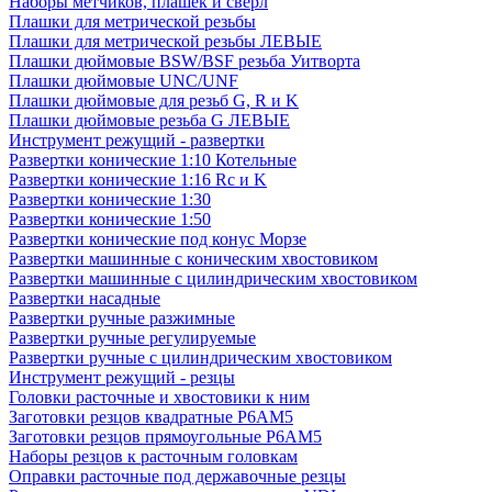
Наборы метчиков, плашек и свёрл
Плашки для метрической резьбы
Плашки для метрической резьбы ЛЕВЫЕ
Плашки дюймовые BSW/BSF резьба Уитворта
Плашки дюймовые UNC/UNF
Плашки дюймовые для резьб G, R и K
Плашки дюймовые резьба G ЛЕВЫЕ
Инструмент режущий - развертки
Развертки конические 1:10 Котельные
Развертки конические 1:16 Rc и K
Развертки конические 1:30
Развертки конические 1:50
Развертки конические под конус Морзе
Развертки машинные с коническим хвостовиком
Развертки машинные с цилиндрическим хвостовиком
Развертки насадные
Развертки ручные разжимные
Развертки ручные регулируемые
Развертки ручные с цилиндрическим хвостовиком
Инструмент режущий - резцы
Головки расточные и хвостовики к ним
Заготовки резцов квадратные Р6АМ5
Заготовки резцов прямоугольные Р6АМ5
Наборы резцов к расточным головкам
Оправки расточные под державочные резцы