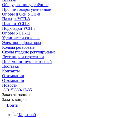
Оборудование уценённое
Прочие товары уценённые
Опоры и Оси УСП-8
Пальцы УСП-8
Планки УСП-8
Подкладки УСП-8
Опоры УСП-12
Удлинители силовые
Электроперфораторы
Кольца резьбовые
Скобы гладкие регулируемые
Лестницы и стремянки
Пневмоинструмент разный
Доставка
Контакты
О компании
О компании
Новости
8(915)330-12-35
Заказать звонок
Задать вопрос
Войти
Корзина
0