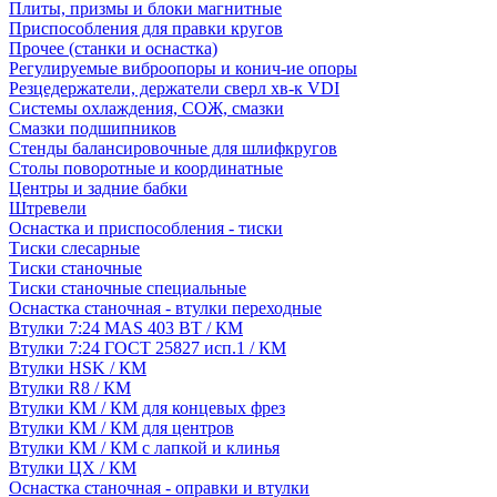
Плиты, призмы и блоки магнитные
Приспособления для правки кругов
Прочее (станки и оснастка)
Регулируемые виброопоры и конич-ие опоры
Резцедержатели, держатели сверл хв-к VDI
Системы охлаждения, СОЖ, смазки
Смазки подшипников
Стенды балансировочные для шлифкругов
Столы поворотные и координатные
Центры и задние бабки
Штревели
Оснастка и приспособления - тиски
Тиски слесарные
Тиски станочные
Тиски станочные специальные
Оснастка станочная - втулки переходные
Втулки 7:24 MAS 403 BT / КМ
Втулки 7:24 ГОСТ 25827 исп.1 / КМ
Втулки HSK / КМ
Втулки R8 / КМ
Втулки КМ / КМ для концевых фрез
Втулки КМ / КМ для центров
Втулки КМ / КМ с лапкой и клинья
Втулки ЦХ / КМ
Оснастка станочная - оправки и втулки