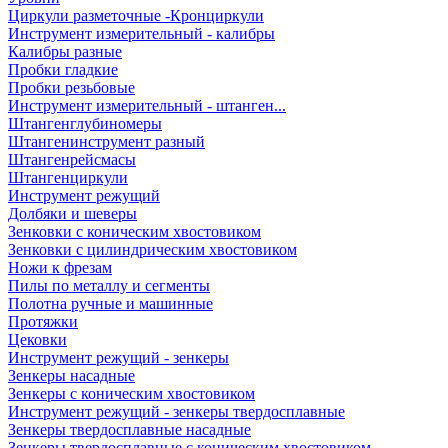
Циркули разметочные -Кронциркули
Инструмент измерительный - калибры
Калибры разные
Пробки гладкие
Пробки резьбовые
Инструмент измерительный - штанген...
Штангенглубиномеры
Штангенинструмент разный
Штангенрейсмасы
Штангенциркули
Инструмент режущий
Долбяки и шеверы
Зенковки с коническим хвостовиком
Зенковки с цилиндрическим хвостовиком
Ножи к фрезам
Пилы по металлу и сегменты
Полотна ручные и машинные
Протяжки
Цековки
Инструмент режущий - зенкеры
Зенкеры насадные
Зенкеры с коническим хвостовиком
Инструмент режущий - зенкеры твердосплавные
Зенкеры твердосплавные насадные
Зенкеры твердосплавные с коническим хвостовиком