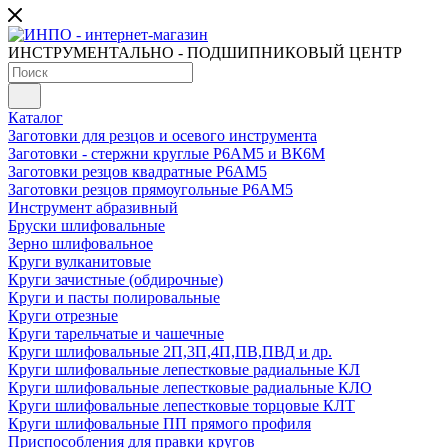
ИНСТРУМЕНТАЛЬНО - ПОДШИПНИКОВЫЙ ЦЕНТР
Каталог
Заготовки для резцов и осевого инструмента
Заготовки - стержни круглые Р6АМ5 и ВК6М
Заготовки резцов квадратные Р6АМ5
Заготовки резцов прямоугольные Р6АМ5
Инструмент абразивный
Бруски шлифовальные
Зерно шлифовальное
Круги вулканитовые
Круги зачистные (обдирочные)
Круги и пасты полировальные
Круги отрезные
Круги тарельчатые и чашечные
Круги шлифовальные 2П,3П,4П,ПВ,ПВД и др.
Круги шлифовальные лепестковые радиальные КЛ
Круги шлифовальные лепестковые радиальные КЛО
Круги шлифовальные лепестковые торцовые КЛТ
Круги шлифовальные ПП прямого профиля
Приспособления для правки кругов