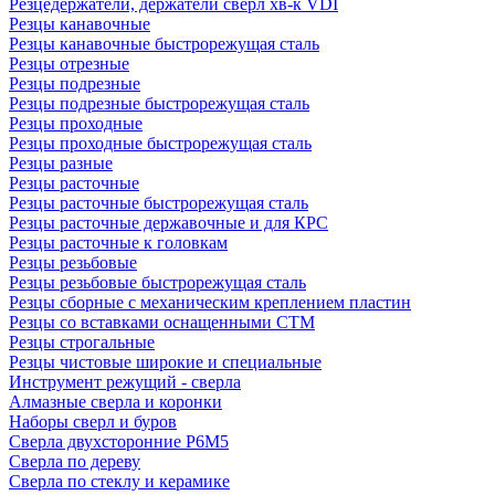
Резцедержатели, держатели сверл хв-к VDI
Резцы канавочные
Резцы канавочные быстрорежущая сталь
Резцы отрезные
Резцы подрезные
Резцы подрезные быстрорежущая сталь
Резцы проходные
Резцы проходные быстрорежущая сталь
Резцы разные
Резцы расточные
Резцы расточные быстрорежущая сталь
Резцы расточные державочные и для КРС
Резцы расточные к головкам
Резцы резьбовые
Резцы резьбовые быстрорежущая сталь
Резцы сборные с механическим креплением пластин
Резцы со вставками оснащенными СТМ
Резцы строгальные
Резцы чистовые широкие и специальные
Инструмент режущий - сверла
Алмазные сверла и коронки
Наборы сверл и буров
Сверла двухсторонние Р6М5
Сверла по дереву
Сверла по стеклу и керамике