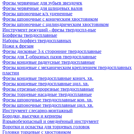
Фрезы червячные для зубьев звездочек
Фрезы червячные для шлицевых валов
Фрезы шпоночные к/х уцененные
Фрезы шпоночные с коническим хвостовиком
Фрезы шпоночные с цилиндрическим хвостовиком
Инструмент режущий - фрезы твердоспл-ные
Борфрезы твердосплавные
Наборы борфрез твердосплавных
Ножи к фрезам
Фрезы дисковые 3-х сторонние твердосплавные
Фрезы для Т-образных пазов твердосплавные
Фрезы концевые радиусные твердосплавные
Фрезы концевые с механическим креплением твердосплавных
пластин
Фрезы концевые твердосплавные конич. хв.
Фрезы концевые твердосплавные цил. хв.
Фрезы отрезные-прорезные твердосплавные
Фрезы торцевые насадные твердосплавные
Фрезы шпоночные твердосплавные кон. хв.
Фрезы шпоночные твердосплавные цил. хв.
Инструмент слесарно-монтажный
Бородки, высечки и кернеры
Взрывобезопасный и омеднённый инструмент
Воротки и оснаcтка для торцевых головок
Головки торцевые с хвостовиком