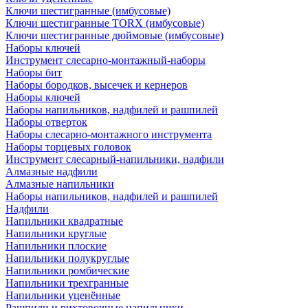
Ключи шестигранные (имбусовые)
Ключи шестигранные TORX (имбусовые)
Ключи шестигранные дюймовые (имбусовые)
Наборы ключей
Инструмент слесарно-монтажный-наборы
Наборы бит
Наборы бородков, высечек и кернеров
Наборы ключей
Наборы напильников, надфилей и рашпилей
Наборы отверток
Наборы слесарно-монтажного инструмента
Наборы торцевых головок
Инструмент слесарный-напильники, надфили
Алмазные надфили
Алмазные напильники
Наборы напильников, надфилей и рашпилей
Надфили
Напильники квадратные
Напильники круглые
Напильники плоские
Напильники полукруглые
Напильники ромбические
Напильники трехгранные
Напильники уценённые
Рашпили и рихтовочные напильники