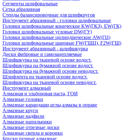
Сегменты шлифовальные
Сетка абразивная
Стенды балансировочные для шлифкругов
Инструмент абразивный - головки шлифовальные
Головки шлифовальные конические KW(ГКЗ), EW(ГК)
Головки шлифовальные угловые DW(ГУ)
Головки шлифовальные цилиндрические AW(ГЦ)
Головки шлифовальные шаровые FW(ГШЦ), F2W(ГШ)
Инструмент абразивный - шлифшкурка
Диски фибровые и самозацепляемые
Шлифшкурка на тканевой основе водост.
Шлифшкурка на бумажной основе водост.
Шлифшкурка на бумажной основе неводост.
Шлифлента на тканевой основе водост.
Шлифшкурка на тканевой основе неводост.
Инструмент алмазный
Алмазная и эльборовая паста, ГОИ
Алмазные головки
Алмазные карандаши,иглы,алмазы в оправе
Алмазные круги
Алмазные надфили
Алмазные напильники
Алмазные отрезные диски
Алмазные сверла и коронки
Бруски ручные алмазные