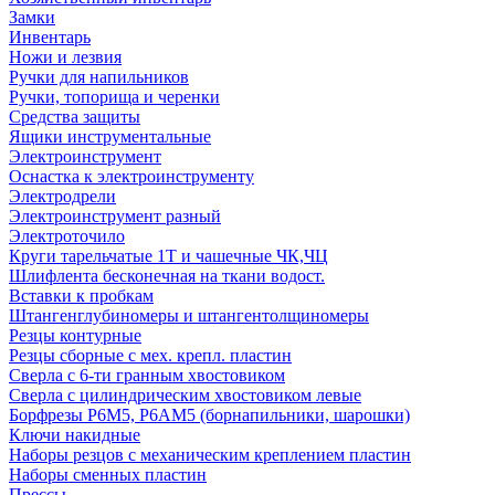
Замки
Инвентарь
Ножи и лезвия
Ручки для напильников
Ручки, топорища и черенки
Средства защиты
Ящики инструментальные
Электроинструмент
Оснастка к электроинструменту
Электродрели
Электроинструмент разный
Электроточило
Круги тарельчатые 1Т и чашечные ЧК,ЧЦ
Шлифлента бесконечная на ткани водост.
Вставки к пробкам
Штангенглубиномеры и штангентолщиномеры
Резцы контурные
Резцы сборные с мех. крепл. пластин
Сверла с 6-ти гранным хвостовиком
Сверла с цилиндрическим хвостовиком левые
Борфрезы Р6М5, Р6АМ5 (борнапильники, шарошки)
Ключи накидные
Наборы резцов с механическим креплением пластин
Наборы сменных пластин
Прессы