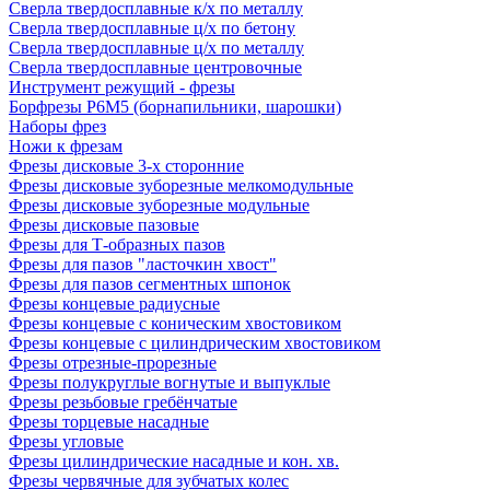
Сверла твердосплавные к/х по металлу
Сверла твердосплавные ц/х по бетону
Сверла твердосплавные ц/х по металлу
Сверла твердосплавные центровочные
Инструмент режущий - фрезы
Борфрезы Р6М5 (борнапильники, шарошки)
Наборы фрез
Ножи к фрезам
Фрезы дисковые 3-х сторонние
Фрезы дисковые зуборезные мелкомодульные
Фрезы дисковые зуборезные модульные
Фрезы дисковые пазовые
Фрезы для Т-образных пазов
Фрезы для пазов "ласточкин хвост"
Фрезы для пазов сегментных шпонок
Фрезы концевые радиусные
Фрезы концевые с коническим хвостовиком
Фрезы концевые с цилиндрическим хвостовиком
Фрезы отрезные-прорезные
Фрезы полукруглые вогнутые и выпуклые
Фрезы резьбовые гребёнчатые
Фрезы торцевые насадные
Фрезы угловые
Фрезы цилиндрические насадные и кон. хв.
Фрезы червячные для зубчатых колес