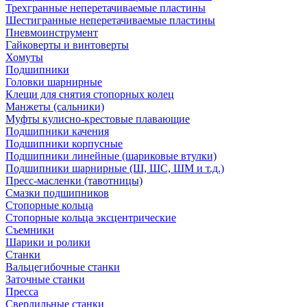
Трехгранные неперетачиваемые пластины
Шестигранные неперетачиваемые пластины
Пневмоинструмент
Гайковерты и винтоверты
Хомуты
Подшипники
Головки шарнирные
Клещи для снятия стопорных колец
Манжеты (сальники)
Муфты кулисно-крестовые плавающие
Подшипники качения
Подшипники корпусные
Подшипники линейные (шариковые втулки)
Подшипники шарнирные (Ш, ШС, ШМ и т.д.)
Пресс-масленки (тавотницы)
Смазки подшипников
Стопорные кольца
Стопорные кольца эксцентрические
Съемники
Шарики и ролики
Станки
Вальцегибочные станки
Заточные станки
Пресса
Сверлильные станки