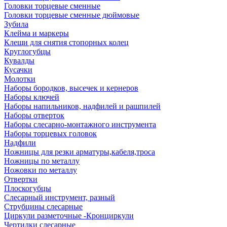
Головки торцевые сменные
Головки торцевые сменные дюймовые
Зубила
Клейма и маркеры
Клещи для снятия стопорных колец
Круглогубцы
Кувалды
Кусачки
Молотки
Наборы бородков, высечек и кернеров
Наборы ключей
Наборы напильников, надфилей и рашпилей
Наборы отверток
Наборы слесарно-монтажного инструмента
Наборы торцевых головок
Надфили
Ножницы для резки арматуры,кабеля,троса
Ножницы по металлу
Ножовки по металлу
Отвертки
Плоскогубцы
Слесарный инструмент, разный
Струбцины слесарные
Циркули разметочные -Кронциркули
Чертилки слесарные