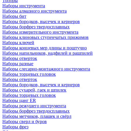
Топоры
Наборы инструмента
Наборы алмазного инструмента
Наборы бит
Наборы бородков, высечек и кернеров
Наборы борфрез твердосплавных
Наборы измерительного инструмента
Наборы клиновых ступенчатых прижимов
Наборы ключей
Наборы концевых мер длины и поштучно
Наборы напильников, надфилей и рашпилей
Наборы отверток
Наборы разные
Наборы слесарно-монтажного инструмента
Наборы торцевых головок
Наборы отверток
Наборы бородков, высечек и кернеров
Наборы сухарей, гаек и шпилек
Наборы торцевых головок
Наборы цанг ER
Наборы режущего инструмента
Наборы борфрез твердосплавных
Наборы метчиков, плашек и свёрл
Наборы сверл и буров
Наборы фрез