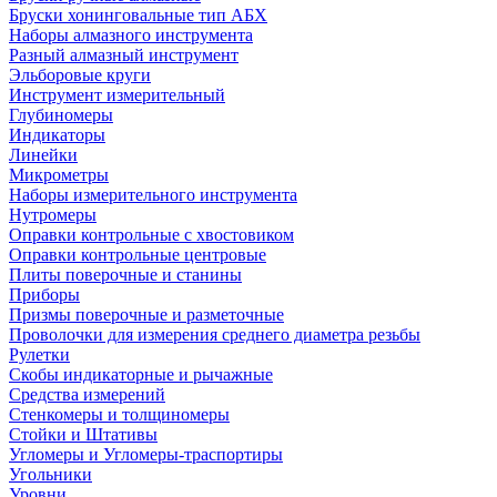
Бруски хонинговальные тип АБХ
Наборы алмазного инструмента
Разный алмазный инструмент
Эльборовые круги
Инструмент измерительный
Глубиномеры
Индикаторы
Линейки
Микрометры
Наборы измерительного инструмента
Нутромеры
Оправки контрольные с хвостовиком
Оправки контрольные центровые
Плиты поверочные и станины
Приборы
Призмы поверочные и разметочные
Проволочки для измерения среднего диаметра резьбы
Рулетки
Скобы индикаторные и рычажные
Средства измерений
Стенкомеры и толщиномеры
Стойки и Штативы
Угломеры и Угломеры-траспортиры
Угольники
Уровни