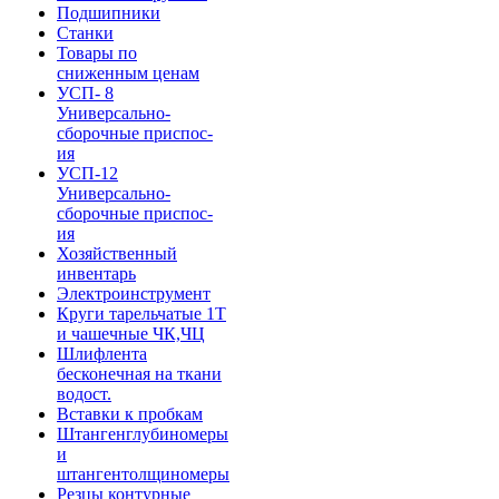
Подшипники
Станки
Товары по
сниженным ценам
УСП- 8
Универсально-
сборочные приспос-
ия
УСП-12
Универсально-
сборочные приспос-
ия
Хозяйственный
инвентарь
Электроинструмент
Круги тарельчатые 1Т
и чашечные ЧК,ЧЦ
Шлифлента
бесконечная на ткани
водост.
Вставки к пробкам
Штангенглубиномеры
и
штангентолщиномеры
Резцы контурные