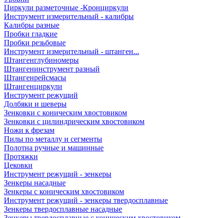
Циркули разметочные -Кронциркули
Инструмент измерительный - калибры
Калибры разные
Пробки гладкие
Пробки резьбовые
Инструмент измерительный - штанген...
Штангенглубиномеры
Штангенинструмент разный
Штангенрейсмасы
Штангенциркули
Инструмент режущий
Долбяки и шеверы
Зенковки с коническим хвостовиком
Зенковки с цилиндрическим хвостовиком
Ножи к фрезам
Пилы по металлу и сегменты
Полотна ручные и машинные
Протяжки
Цековки
Инструмент режущий - зенкеры
Зенкеры насадные
Зенкеры с коническим хвостовиком
Инструмент режущий - зенкеры твердосплавные
Зенкеры твердосплавные насадные
Зенкеры твердосплавные с коническим хвостовиком