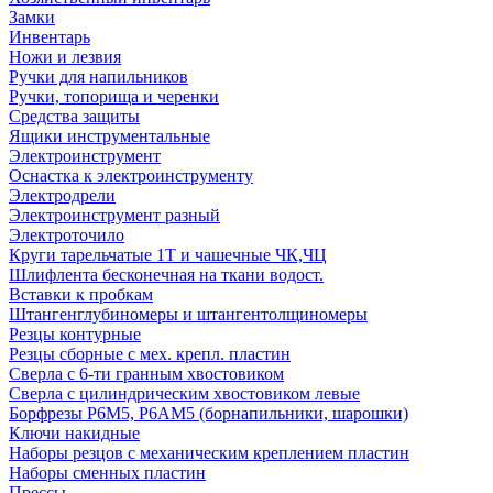
Замки
Инвентарь
Ножи и лезвия
Ручки для напильников
Ручки, топорища и черенки
Средства защиты
Ящики инструментальные
Электроинструмент
Оснастка к электроинструменту
Электродрели
Электроинструмент разный
Электроточило
Круги тарельчатые 1Т и чашечные ЧК,ЧЦ
Шлифлента бесконечная на ткани водост.
Вставки к пробкам
Штангенглубиномеры и штангентолщиномеры
Резцы контурные
Резцы сборные с мех. крепл. пластин
Сверла с 6-ти гранным хвостовиком
Сверла с цилиндрическим хвостовиком левые
Борфрезы Р6М5, Р6АМ5 (борнапильники, шарошки)
Ключи накидные
Наборы резцов с механическим креплением пластин
Наборы сменных пластин
Прессы