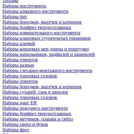
Топоры
Наборы инструмента
Наборы алмазного инструмента
Наборы бит
Наборы бородков, высечек и кернеров
Наборы борфрез твердосплавных
Наборы измерительного инструмента
Наборы клиновых ступенчатых прижимов
Наборы ключей
Наборы концевых мер длины и поштучно
Наборы напильников, надфилей и рашпилей
Наборы отверток
Наборы разные
Наборы слесарно-монтажного инструмента
Наборы торцевых головок
Наборы отверток
Наборы бородков, высечек и кернеров
Наборы сухарей, гаек и шпилек
Наборы торцевых головок
Наборы цанг ER
Наборы режущего инструмента
Наборы борфрез твердосплавных
Наборы метчиков, плашек и свёрл
Наборы сверл и буров
Наборы фрез