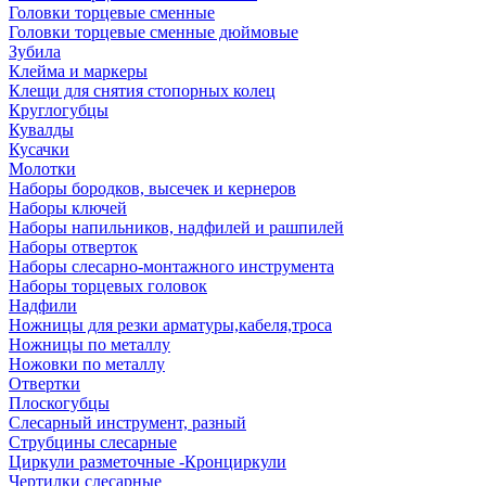
Головки торцевые сменные
Головки торцевые сменные дюймовые
Зубила
Клейма и маркеры
Клещи для снятия стопорных колец
Круглогубцы
Кувалды
Кусачки
Молотки
Наборы бородков, высечек и кернеров
Наборы ключей
Наборы напильников, надфилей и рашпилей
Наборы отверток
Наборы слесарно-монтажного инструмента
Наборы торцевых головок
Надфили
Ножницы для резки арматуры,кабеля,троса
Ножницы по металлу
Ножовки по металлу
Отвертки
Плоскогубцы
Слесарный инструмент, разный
Струбцины слесарные
Циркули разметочные -Кронциркули
Чертилки слесарные