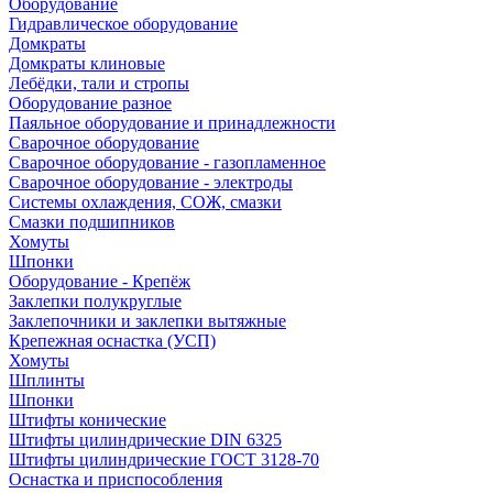
Оборудование
Гидравлическое оборудование
Домкраты
Домкраты клиновые
Лебёдки, тали и стропы
Оборудование разное
Паяльное оборудование и принадлежности
Сварочное оборудование
Сварочное оборудование - газопламенное
Сварочное оборудование - электроды
Системы охлаждения, СОЖ, смазки
Смазки подшипников
Хомуты
Шпонки
Оборудование - Крепёж
Заклепки полукруглые
Заклепочники и заклепки вытяжные
Крепежная оснастка (УСП)
Хомуты
Шплинты
Шпонки
Штифты конические
Штифты цилиндрические DIN 6325
Штифты цилиндрические ГОСТ 3128-70
Оснастка и приспособления