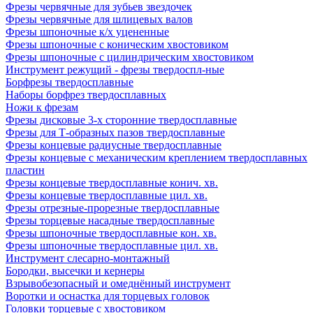
Фрезы червячные для зубьев звездочек
Фрезы червячные для шлицевых валов
Фрезы шпоночные к/х уцененные
Фрезы шпоночные с коническим хвостовиком
Фрезы шпоночные с цилиндрическим хвостовиком
Инструмент режущий - фрезы твердоспл-ные
Борфрезы твердосплавные
Наборы борфрез твердосплавных
Ножи к фрезам
Фрезы дисковые 3-х сторонние твердосплавные
Фрезы для Т-образных пазов твердосплавные
Фрезы концевые радиусные твердосплавные
Фрезы концевые с механическим креплением твердосплавных
пластин
Фрезы концевые твердосплавные конич. хв.
Фрезы концевые твердосплавные цил. хв.
Фрезы отрезные-прорезные твердосплавные
Фрезы торцевые насадные твердосплавные
Фрезы шпоночные твердосплавные кон. хв.
Фрезы шпоночные твердосплавные цил. хв.
Инструмент слесарно-монтажный
Бородки, высечки и кернеры
Взрывобезопасный и омеднённый инструмент
Воротки и оснаcтка для торцевых головок
Головки торцевые с хвостовиком