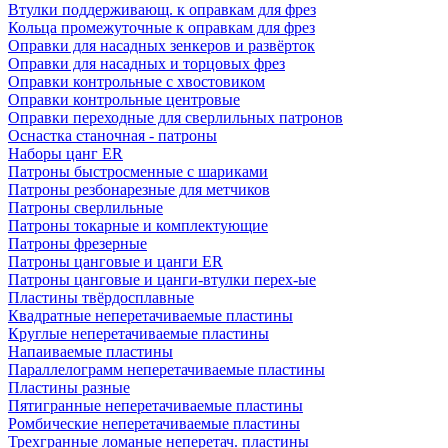
Втулки поддерживающ. к оправкам для фрез
Кольца промежуточные к оправкам для фрез
Оправки для насадных зенкеров и развёрток
Оправки для насадных и торцовых фрез
Оправки контрольные с хвостовиком
Оправки контрольные центровые
Оправки переходные для сверлильных патронов
Оснастка станочная - патроны
Наборы цанг ER
Патроны быстросменные с шариками
Патроны резбонарезные для метчиков
Патроны сверлильные
Патроны токарные и комплектующие
Патроны фрезерные
Патроны цанговые и цанги ER
Патроны цанговые и цанги-втулки перех-ые
Пластины твёрдосплавные
Квадратные неперетачиваемые пластины
Круглые неперетачиваемые пластины
Напаиваемые пластины
Параллелограмм неперетачиваемые пластины
Пластины разные
Пятигранные неперетачиваемые пластины
Ромбические неперетачиваемые пластины
Трехгранные ломаные неперетач. пластины