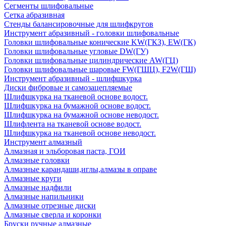
Сегменты шлифовальные
Сетка абразивная
Стенды балансировочные для шлифкругов
Инструмент абразивный - головки шлифовальные
Головки шлифовальные конические KW(ГКЗ), EW(ГК)
Головки шлифовальные угловые DW(ГУ)
Головки шлифовальные цилиндрические AW(ГЦ)
Головки шлифовальные шаровые FW(ГШЦ), F2W(ГШ)
Инструмент абразивный - шлифшкурка
Диски фибровые и самозацепляемые
Шлифшкурка на тканевой основе водост.
Шлифшкурка на бумажной основе водост.
Шлифшкурка на бумажной основе неводост.
Шлифлента на тканевой основе водост.
Шлифшкурка на тканевой основе неводост.
Инструмент алмазный
Алмазная и эльборовая паста, ГОИ
Алмазные головки
Алмазные карандаши,иглы,алмазы в оправе
Алмазные круги
Алмазные надфили
Алмазные напильники
Алмазные отрезные диски
Алмазные сверла и коронки
Бруски ручные алмазные