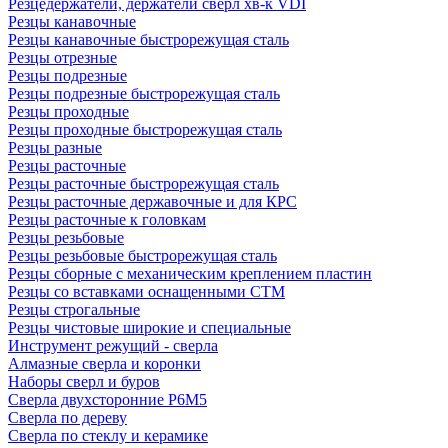
Резцедержатели, держатели сверл хв-к VDI
Резцы канавочные
Резцы канавочные быстрорежущая сталь
Резцы отрезные
Резцы подрезные
Резцы подрезные быстрорежущая сталь
Резцы проходные
Резцы проходные быстрорежущая сталь
Резцы разные
Резцы расточные
Резцы расточные быстрорежущая сталь
Резцы расточные державочные и для КРС
Резцы расточные к головкам
Резцы резьбовые
Резцы резьбовые быстрорежущая сталь
Резцы сборные с механическим креплением пластин
Резцы со вставками оснащенными СТМ
Резцы строгальные
Резцы чистовые широкие и специальные
Инструмент режущий - сверла
Алмазные сверла и коронки
Наборы сверл и буров
Сверла двухсторонние Р6М5
Сверла по дереву
Сверла по стеклу и керамике