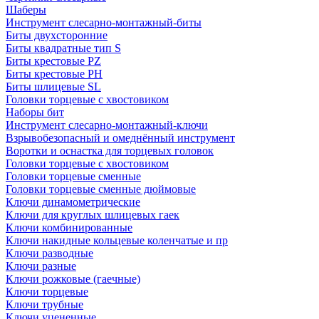
Шаберы
Инструмент слесарно-монтажный-биты
Биты двухсторонние
Биты квадратные тип S
Биты крестовые РZ
Биты крестовые РН
Биты шлицевые SL
Головки торцевые с хвостовиком
Наборы бит
Инструмент слесарно-монтажный-ключи
Взрывобезопасный и омеднённый инструмент
Воротки и оснаcтка для торцевых головок
Головки торцевые с хвостовиком
Головки торцевые сменные
Головки торцевые сменные дюймовые
Ключи динамометрические
Ключи для круглых шлицевых гаек
Ключи комбинированные
Ключи накидные кольцевые коленчатые и пр
Ключи разводные
Ключи разные
Ключи рожковые (гаечные)
Ключи торцевые
Ключи трубные
Ключи уцененные