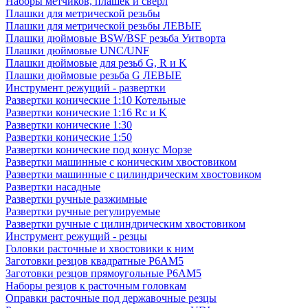
Наборы метчиков, плашек и свёрл
Плашки для метрической резьбы
Плашки для метрической резьбы ЛЕВЫЕ
Плашки дюймовые BSW/BSF резьба Уитворта
Плашки дюймовые UNC/UNF
Плашки дюймовые для резьб G, R и K
Плашки дюймовые резьба G ЛЕВЫЕ
Инструмент режущий - развертки
Развертки конические 1:10 Котельные
Развертки конические 1:16 Rc и K
Развертки конические 1:30
Развертки конические 1:50
Развертки конические под конус Морзе
Развертки машинные с коническим хвостовиком
Развертки машинные с цилиндрическим хвостовиком
Развертки насадные
Развертки ручные разжимные
Развертки ручные регулируемые
Развертки ручные с цилиндрическим хвостовиком
Инструмент режущий - резцы
Головки расточные и хвостовики к ним
Заготовки резцов квадратные Р6АМ5
Заготовки резцов прямоугольные Р6АМ5
Наборы резцов к расточным головкам
Оправки расточные под державочные резцы