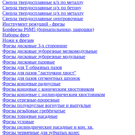
Сверла твердосплавные к/х по металлу
Сверла твердосплавные ц/х по бетону
Сверла твердосплавные ц/х по металлу
Сверла твердосплавные центровочные
Инструмент режущий - фрезы
Борфрезы Р6М5 (борнапильники, шарошки)
Наборы фрез
Ножи к фрезам
Фрезы дисковые 3-х сторонние
Фрезы дисковые зуборезные мелкомодульные
Фрезы дисковые зуборезные модульные
Фрезы дисковые пазовые
Фрезы для Т-образных пазов
Фрезы для пазов "ласточкин хвост"
Фрезы для пазов сегментных шпонок
Фрезы концевые радиусные
Фрезы концевые с коническим хвостовиком
Фрезы концевые с цилиндрическим хвостовиком
Фрезы отрезные-прорезные
Фрезы полукруглые вогнутые и выпуклые
Фрезы резьбовые гребёнчатые
Фрезы торцевые насадные
Фрезы угловые
Фрезы цилиндрические насадные и кон. хв.
Фрезы червячные для зубчатых колес