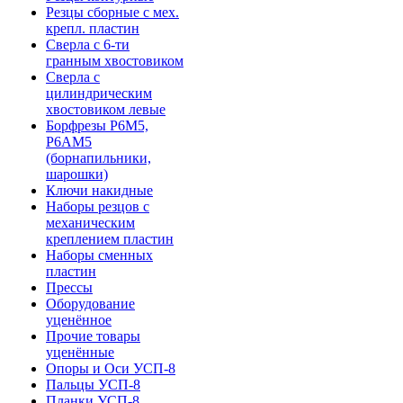
Резцы сборные с мех.
крепл. пластин
Сверла с 6-ти
гранным хвостовиком
Сверла с
цилиндрическим
хвостовиком левые
Борфрезы Р6М5,
Р6АМ5
(борнапильники,
шарошки)
Ключи накидные
Наборы резцов с
механическим
креплением пластин
Наборы сменных
пластин
Прессы
Оборудование
уценённое
Прочие товары
уценённые
Опоры и Оси УСП-8
Пальцы УСП-8
Планки УСП-8