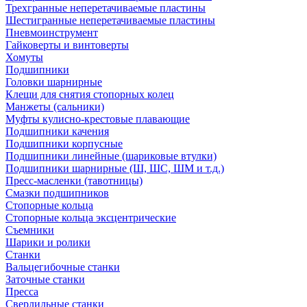
Трехгранные неперетачиваемые пластины
Шестигранные неперетачиваемые пластины
Пневмоинструмент
Гайковерты и винтоверты
Хомуты
Подшипники
Головки шарнирные
Клещи для снятия стопорных колец
Манжеты (сальники)
Муфты кулисно-крестовые плавающие
Подшипники качения
Подшипники корпусные
Подшипники линейные (шариковые втулки)
Подшипники шарнирные (Ш, ШС, ШМ и т.д.)
Пресс-масленки (тавотницы)
Смазки подшипников
Стопорные кольца
Стопорные кольца эксцентрические
Съемники
Шарики и ролики
Станки
Вальцегибочные станки
Заточные станки
Пресса
Сверлильные станки