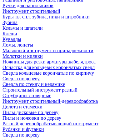
Ручки для напильников
Инструмент строительный
Буры тв. спл. зубила, пики и штробники
Зубила
Кельмы и шпатели
Клещи
Кувалды
Ломы, лопаты
Малярный инструмент и принадлежности
Молотки и киянки
Ножницы для резки арматуры,кабеля,троса
Оснастка для кольцевых корончатых сверл
Сверла кольцевые корончатые по кирпичу
Сверла по дереву
Сверла по стеклу и керамике
Строительный инструмент разный
Струбцины столярные
Инструмент строительный-деревообработка
Долота и стамески
Пилы дисковые по дереву
Пилы и ножовки по дереву
Разный деревообрабатывающий инструмент
Рубанки и фуганки
Сверла по дереву