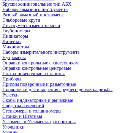
Бруски хонинговальные тип АБХ
Наборы алмазного инструмента
Разный алмазный инструмент
Эльборовые круги
Инструмент измерительный
Глубиномеры
Индикаторы
Линейки
Микрометры
Наборы измерительного инструмента
Нутромеры
Оправки контрольные с хвостовиком
Оправки контрольные центровые
Плиты поверочные и станины
Приборы
Призмы поверочные и разметочные
Проволочки для измерения среднего диаметра резьбы
Рулетки
Скобы индикаторные и рычажные
Средства измерений
Стенкомеры и толщиномеры
Стойки и Штативы
Угломеры и Угломеры-траспортиры
Угольники
Уровни