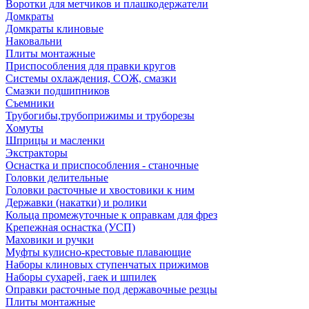
Воротки для метчиков и плашкодержатели
Домкраты
Домкраты клиновые
Наковальни
Плиты монтажные
Приспособления для правки кругов
Системы охлаждения, СОЖ, смазки
Смазки подшипников
Съемники
Трубогибы,трубоприжимы и труборезы
Хомуты
Шприцы и масленки
Экстракторы
Оснастка и приспособления - станочные
Головки делительные
Головки расточные и хвостовики к ним
Державки (накатки) и ролики
Кольца промежуточные к оправкам для фрез
Крепежная оснастка (УСП)
Маховики и ручки
Муфты кулисно-крестовые плавающие
Наборы клиновых ступенчатых прижимов
Наборы сухарей, гаек и шпилек
Оправки расточные под державочные резцы
Плиты монтажные