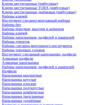
Ключи шестигранные (имбусовые)
Ключи шестигранные TORX (имбусовые)
Ключи шестигранные дюймовые (имбусовые)
Наборы ключей
Инструмент слесарно-монтажный-наборы
Наборы бит
Наборы бородков, высечек и кернеров
Наборы ключей
Наборы напильников, надфилей и рашпилей
Наборы отверток
Наборы слесарно-монтажного инструмента
Наборы торцевых головок
Инструмент слесарный-напильники, надфили
Алмазные надфили
Алмазные напильники
Наборы напильников, надфилей и рашпилей
Надфили
Напильники квадратные
Напильники круглые
Напильники плоские
Напильники полукруглые
Напильники ромбические
Напильники трехгранные
Напильники уценённые
Рашпили и рихтовочные напильники