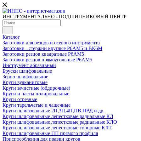
ИНСТРУМЕНТАЛЬНО - ПОДШИПНИКОВЫЙ ЦЕНТР
Каталог
Заготовки для резцов и осевого инструмента
Заготовки - стержни круглые Р6АМ5 и ВК6М
Заготовки резцов квадратные Р6АМ5
Заготовки резцов прямоугольные Р6АМ5
Инструмент абразивный
Бруски шлифовальные
Зерно шлифовальное
Круги вулканитовые
Круги зачистные (обдирочные)
Круги и пасты полировальные
Круги отрезные
Круги тарельчатые и чашечные
Круги шлифовальные 2П,3П,4П,ПВ,ПВД и др.
Круги шлифовальные лепестковые радиальные КЛ
Круги шлифовальные лепестковые радиальные КЛО
Круги шлифовальные лепестковые торцовые КЛТ
Круги шлифовальные ПП прямого профиля
Приспособления для правки кругов