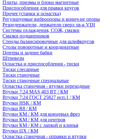
Плиты, призмы и блоки магнитные
Приспособления для правки кругов
Прочее (станки и оснастка)
Регулируемые виброопоры и конич-ие опоры
Резцедержатели, держатели сверл хв-к VDI
Системы охлаждения, СОЖ, смазки
Смазки подшипников
Стенды балансировочные для шлифкругов
Столы поворотные и координатные
Центры и задние бабки
Штревели
Оснастка и приспособления - тиски
Тиски слесарные
Тиски станочные
Тиски станочные специальные
Оснастка станочная - втулки переходные
Втулки 7:24 MAS 403 BT / КМ
Втулки 7:24 ГОСТ 25827 исп.1 / КМ
Втулки HSK / КМ
Втулки R8 / КМ
Втулки КМ / КМ для концевых фрез
Втулки КМ / КМ для центров
Втулки КМ / КМ с лапкой и клинья
Втулки ЦХ / КМ
Оснастка станочная - оправки и втулки