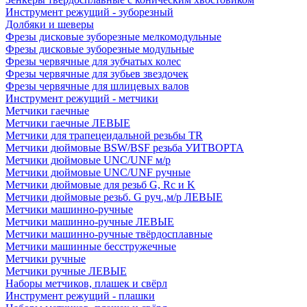
Инструмент режущий - зуборезный
Долбяки и шеверы
Фрезы дисковые зуборезные мелкомодульные
Фрезы дисковые зуборезные модульные
Фрезы червячные для зубчатых колес
Фрезы червячные для зубьев звездочек
Фрезы червячные для шлицевых валов
Инструмент режущий - метчики
Метчики гаечные
Метчики гаечные ЛЕВЫЕ
Метчики для трапецеидальной резьбы TR
Метчики дюймовые BSW/BSF резьба УИТВОРТА
Метчики дюймовые UNC/UNF м/р
Метчики дюймовые UNC/UNF ручные
Метчики дюймовые для резьб G, Rc и K
Метчики дюймовые резьб. G руч.,м/р ЛЕВЫЕ
Метчики машинно-ручные
Метчики машинно-ручные ЛЕВЫЕ
Метчики машинно-ручные твёрдосплавные
Метчики машинные бесстружечные
Метчики ручные
Метчики ручные ЛЕВЫЕ
Наборы метчиков, плашек и свёрл
Инструмент режущий - плашки