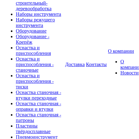
строительный-
деревообработка
Наборы инструмента
Наборы режущего
инструмента
Оборудование
Оборудование -
Крепёж
Оснастка и
О компании
приспособления
Оснастка и
О
приспособления -
Доставка
Контакты
компани
станочные
Новости
Оснастка и
приспособления -
тиски
Оснастка станочная -
втулки переходные
Оснастка станочная -
оправки и втулки
Оснастка станочная -
патроны
Пластины
твёрдосплавные
Пневмоинструмент