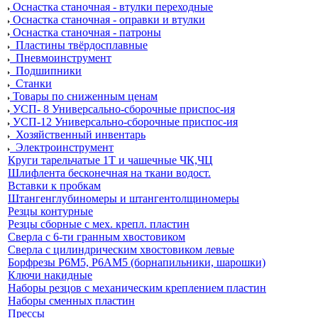
Оснастка станочная - втулки переходные
Оснастка станочная - оправки и втулки
Оснастка станочная - патроны
Пластины твёрдосплавные
Пневмоинструмент
Подшипники
Станки
Товары по сниженным ценам
УСП- 8 Универсально-сборочные приспос-ия
УСП-12 Универсально-сборочные приспос-ия
Хозяйственный инвентарь
Электроинструмент
Круги тарельчатые 1Т и чашечные ЧК,ЧЦ
Шлифлента бесконечная на ткани водост.
Вставки к пробкам
Штангенглубиномеры и штангентолщиномеры
Резцы контурные
Резцы сборные с мех. крепл. пластин
Сверла с 6-ти гранным хвостовиком
Сверла с цилиндрическим хвостовиком левые
Борфрезы Р6М5, Р6АМ5 (борнапильники, шарошки)
Ключи накидные
Наборы резцов с механическим креплением пластин
Наборы сменных пластин
Прессы