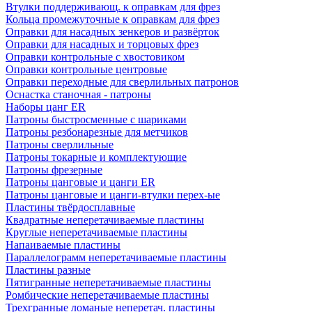
Втулки поддерживающ. к оправкам для фрез
Кольца промежуточные к оправкам для фрез
Оправки для насадных зенкеров и развёрток
Оправки для насадных и торцовых фрез
Оправки контрольные с хвостовиком
Оправки контрольные центровые
Оправки переходные для сверлильных патронов
Оснастка станочная - патроны
Наборы цанг ER
Патроны быстросменные с шариками
Патроны резбонарезные для метчиков
Патроны сверлильные
Патроны токарные и комплектующие
Патроны фрезерные
Патроны цанговые и цанги ER
Патроны цанговые и цанги-втулки перех-ые
Пластины твёрдосплавные
Квадратные неперетачиваемые пластины
Круглые неперетачиваемые пластины
Напаиваемые пластины
Параллелограмм неперетачиваемые пластины
Пластины разные
Пятигранные неперетачиваемые пластины
Ромбические неперетачиваемые пластины
Трехгранные ломаные неперетач. пластины