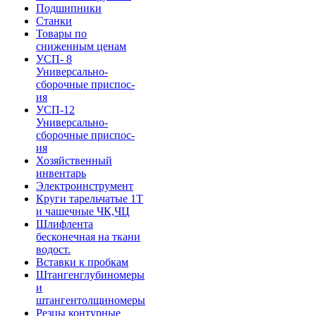
Подшипники
Станки
Товары по
сниженным ценам
УСП- 8
Универсально-
сборочные приспос-
ия
УСП-12
Универсально-
сборочные приспос-
ия
Хозяйственный
инвентарь
Электроинструмент
Круги тарельчатые 1Т
и чашечные ЧК,ЧЦ
Шлифлента
бесконечная на ткани
водост.
Вставки к пробкам
Штангенглубиномеры
и
штангентолщиномеры
Резцы контурные