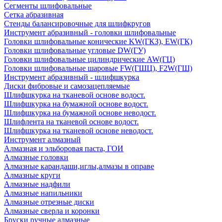
Сегменты шлифовальные
Сетка абразивная
Стенды балансировочные для шлифкругов
Инструмент абразивный - головки шлифовальные
Головки шлифовальные конические KW(ГКЗ), EW(ГК)
Головки шлифовальные угловые DW(ГУ)
Головки шлифовальные цилиндрические AW(ГЦ)
Головки шлифовальные шаровые FW(ГШЦ), F2W(ГШ)
Инструмент абразивный - шлифшкурка
Диски фибровые и самозацепляемые
Шлифшкурка на тканевой основе водост.
Шлифшкурка на бумажной основе водост.
Шлифшкурка на бумажной основе неводост.
Шлифлента на тканевой основе водост.
Шлифшкурка на тканевой основе неводост.
Инструмент алмазный
Алмазная и эльборовая паста, ГОИ
Алмазные головки
Алмазные карандаши,иглы,алмазы в оправе
Алмазные круги
Алмазные надфили
Алмазные напильники
Алмазные отрезные диски
Алмазные сверла и коронки
Бруски ручные алмазные