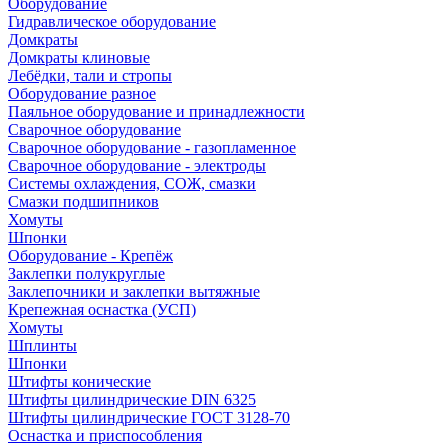
Оборудование
Гидравлическое оборудование
Домкраты
Домкраты клиновые
Лебёдки, тали и стропы
Оборудование разное
Паяльное оборудование и принадлежности
Сварочное оборудование
Сварочное оборудование - газопламенное
Сварочное оборудование - электроды
Системы охлаждения, СОЖ, смазки
Смазки подшипников
Хомуты
Шпонки
Оборудование - Крепёж
Заклепки полукруглые
Заклепочники и заклепки вытяжные
Крепежная оснастка (УСП)
Хомуты
Шплинты
Шпонки
Штифты конические
Штифты цилиндрические DIN 6325
Штифты цилиндрические ГОСТ 3128-70
Оснастка и приспособления