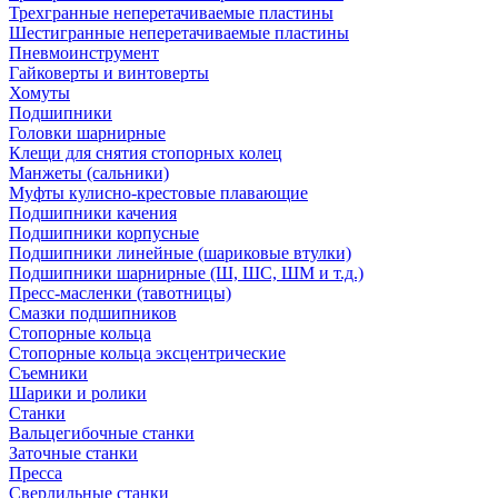
Трехгранные неперетачиваемые пластины
Шестигранные неперетачиваемые пластины
Пневмоинструмент
Гайковерты и винтоверты
Хомуты
Подшипники
Головки шарнирные
Клещи для снятия стопорных колец
Манжеты (сальники)
Муфты кулисно-крестовые плавающие
Подшипники качения
Подшипники корпусные
Подшипники линейные (шариковые втулки)
Подшипники шарнирные (Ш, ШС, ШМ и т.д.)
Пресс-масленки (тавотницы)
Смазки подшипников
Стопорные кольца
Стопорные кольца эксцентрические
Съемники
Шарики и ролики
Станки
Вальцегибочные станки
Заточные станки
Пресса
Сверлильные станки