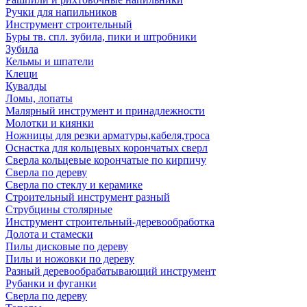
Ручки для напильников
Инструмент строительный
Буры тв. спл. зубила, пики и штробники
Зубила
Кельмы и шпатели
Клещи
Кувалды
Ломы, лопаты
Малярный инструмент и принадлежности
Молотки и киянки
Ножницы для резки арматуры,кабеля,троса
Оснастка для кольцевых корончатых сверл
Сверла кольцевые корончатые по кирпичу
Сверла по дереву
Сверла по стеклу и керамике
Строительный инструмент разный
Струбцины столярные
Инструмент строительный-деревообработка
Долота и стамески
Пилы дисковые по дереву
Пилы и ножовки по дереву
Разный деревообрабатывающий инструмент
Рубанки и фуганки
Сверла по дереву