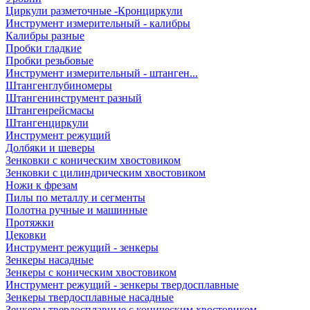
Циркули разметочные -Кронциркули
Инструмент измерительный - калибры
Калибры разные
Пробки гладкие
Пробки резьбовые
Инструмент измерительный - штанген...
Штангенглубиномеры
Штангенинструмент разный
Штангенрейсмасы
Штангенциркули
Инструмент режущий
Долбяки и шеверы
Зенковки с коническим хвостовиком
Зенковки с цилиндрическим хвостовиком
Ножи к фрезам
Пилы по металлу и сегменты
Полотна ручные и машинные
Протяжки
Цековки
Инструмент режущий - зенкеры
Зенкеры насадные
Зенкеры с коническим хвостовиком
Инструмент режущий - зенкеры твердосплавные
Зенкеры твердосплавные насадные
Зенкеры твердосплавные с коническим хвостовиком