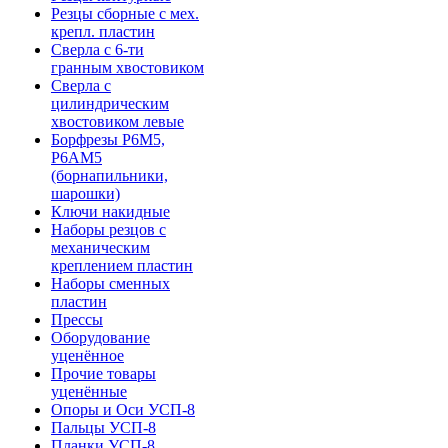
Резцы сборные с мех.
крепл. пластин
Сверла с 6-ти
гранным хвостовиком
Сверла с
цилиндрическим
хвостовиком левые
Борфрезы Р6М5,
Р6АМ5
(борнапильники,
шарошки)
Ключи накидные
Наборы резцов с
механическим
креплением пластин
Наборы сменных
пластин
Прессы
Оборудование
уценённое
Прочие товары
уценённые
Опоры и Оси УСП-8
Пальцы УСП-8
Планки УСП-8