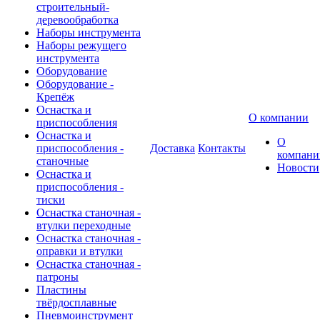
строительный-
деревообработка
Наборы инструмента
Наборы режущего
инструмента
Оборудование
Оборудование -
Крепёж
Оснастка и
О компании
приспособления
Оснастка и
О
приспособления -
Доставка
Контакты
компани
станочные
Новости
Оснастка и
приспособления -
тиски
Оснастка станочная -
втулки переходные
Оснастка станочная -
оправки и втулки
Оснастка станочная -
патроны
Пластины
твёрдосплавные
Пневмоинструмент