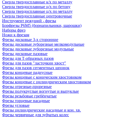
Сверла твердосплавные к/х по металлу
Сверла твердосплавные ц/х по бетону
Сверла твердосплавные ц/х по металлу
Сверла твердосплавные центровочные
Инструмент режущий - фрезы
Борфрезы Р6М5 (борнапильники, шарошки)
Наборы фрез
Ножи к фрезам
Фрезы дисковые 3-х сторонние
Фрезы дисковые зуборезные мелкомодульные
Фрезы дисковые зуборезные модульные
Фрезы дисковые пазовые
Фрезы для Т-образных пазов
Фрезы для пазов "ласточкин хвост"
Фрезы для пазов сегментных шпонок
Фрезы концевые радиусные
Фрезы концевые с коническим хвостовиком
Фрезы концевые с цилиндрическим хвостовиком
Фрезы отрезные-прорезные
Фрезы полукруглые вогнутые и выпуклые
Фрезы резьбовые гребёнчатые
Фрезы торцевые насадные
Фрезы угловые
Фрезы цилиндрические насадные и кон. хв.
Фрезы червячные для зубчатых колес