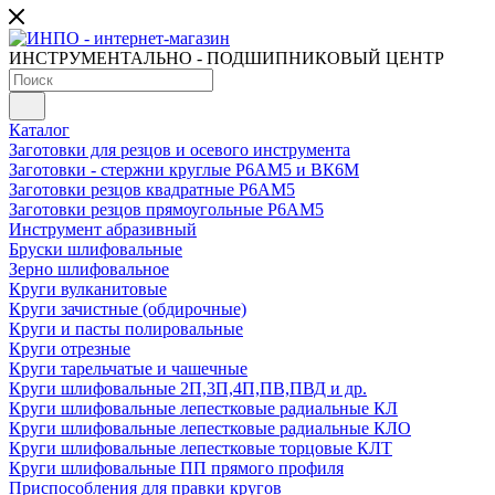
ИНСТРУМЕНТАЛЬНО - ПОДШИПНИКОВЫЙ ЦЕНТР
Каталог
Заготовки для резцов и осевого инструмента
Заготовки - стержни круглые Р6АМ5 и ВК6М
Заготовки резцов квадратные Р6АМ5
Заготовки резцов прямоугольные Р6АМ5
Инструмент абразивный
Бруски шлифовальные
Зерно шлифовальное
Круги вулканитовые
Круги зачистные (обдирочные)
Круги и пасты полировальные
Круги отрезные
Круги тарельчатые и чашечные
Круги шлифовальные 2П,3П,4П,ПВ,ПВД и др.
Круги шлифовальные лепестковые радиальные КЛ
Круги шлифовальные лепестковые радиальные КЛО
Круги шлифовальные лепестковые торцовые КЛТ
Круги шлифовальные ПП прямого профиля
Приспособления для правки кругов