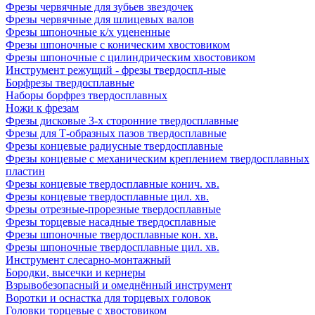
Фрезы червячные для зубьев звездочек
Фрезы червячные для шлицевых валов
Фрезы шпоночные к/х уцененные
Фрезы шпоночные с коническим хвостовиком
Фрезы шпоночные с цилиндрическим хвостовиком
Инструмент режущий - фрезы твердоспл-ные
Борфрезы твердосплавные
Наборы борфрез твердосплавных
Ножи к фрезам
Фрезы дисковые 3-х сторонние твердосплавные
Фрезы для Т-образных пазов твердосплавные
Фрезы концевые радиусные твердосплавные
Фрезы концевые с механическим креплением твердосплавных
пластин
Фрезы концевые твердосплавные конич. хв.
Фрезы концевые твердосплавные цил. хв.
Фрезы отрезные-прорезные твердосплавные
Фрезы торцевые насадные твердосплавные
Фрезы шпоночные твердосплавные кон. хв.
Фрезы шпоночные твердосплавные цил. хв.
Инструмент слесарно-монтажный
Бородки, высечки и кернеры
Взрывобезопасный и омеднённый инструмент
Воротки и оснаcтка для торцевых головок
Головки торцевые с хвостовиком