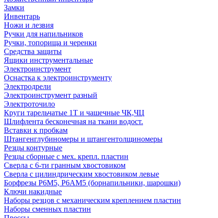
Замки
Инвентарь
Ножи и лезвия
Ручки для напильников
Ручки, топорища и черенки
Средства защиты
Ящики инструментальные
Электроинструмент
Оснастка к электроинструменту
Электродрели
Электроинструмент разный
Электроточило
Круги тарельчатые 1Т и чашечные ЧК,ЧЦ
Шлифлента бесконечная на ткани водост.
Вставки к пробкам
Штангенглубиномеры и штангентолщиномеры
Резцы контурные
Резцы сборные с мех. крепл. пластин
Сверла с 6-ти гранным хвостовиком
Сверла с цилиндрическим хвостовиком левые
Борфрезы Р6М5, Р6АМ5 (борнапильники, шарошки)
Ключи накидные
Наборы резцов с механическим креплением пластин
Наборы сменных пластин
Прессы