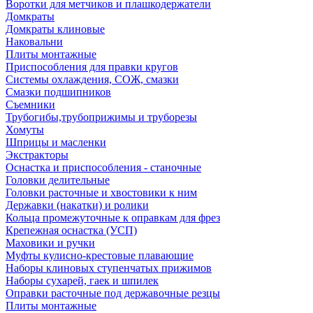
Воротки для метчиков и плашкодержатели
Домкраты
Домкраты клиновые
Наковальни
Плиты монтажные
Приспособления для правки кругов
Системы охлаждения, СОЖ, смазки
Смазки подшипников
Съемники
Трубогибы,трубоприжимы и труборезы
Хомуты
Шприцы и масленки
Экстракторы
Оснастка и приспособления - станочные
Головки делительные
Головки расточные и хвостовики к ним
Державки (накатки) и ролики
Кольца промежуточные к оправкам для фрез
Крепежная оснастка (УСП)
Маховики и ручки
Муфты кулисно-крестовые плавающие
Наборы клиновых ступенчатых прижимов
Наборы сухарей, гаек и шпилек
Оправки расточные под державочные резцы
Плиты монтажные