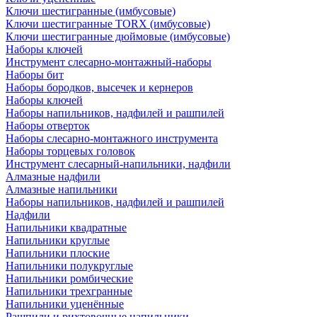
Ключи шестигранные (имбусовые)
Ключи шестигранные TORX (имбусовые)
Ключи шестигранные дюймовые (имбусовые)
Наборы ключей
Инструмент слесарно-монтажный-наборы
Наборы бит
Наборы бородков, высечек и кернеров
Наборы ключей
Наборы напильников, надфилей и рашпилей
Наборы отверток
Наборы слесарно-монтажного инструмента
Наборы торцевых головок
Инструмент слесарный-напильники, надфили
Алмазные надфили
Алмазные напильники
Наборы напильников, надфилей и рашпилей
Надфили
Напильники квадратные
Напильники круглые
Напильники плоские
Напильники полукруглые
Напильники ромбические
Напильники трехгранные
Напильники уценённые
Рашпили и рихтовочные напильники