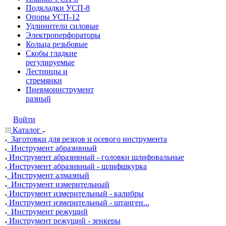
Подкладки УСП-8
Опоры УСП-12
Удлинители силовые
Электроперфораторы
Кольца резьбовые
Скобы гладкие
регулируемые
Лестницы и
стремянки
Пневмоинструмент
разный
Войти
Каталог
Заготовки для резцов и осевого инструмента
Инструмент абразивный
Инструмент абразивный - головки шлифовальные
Инструмент абразивный - шлифшкурка
Инструмент алмазный
Инструмент измерительный
Инструмент измерительный - калибры
Инструмент измерительный - штанген...
Инструмент режущий
Инструмент режущий - зенкеры