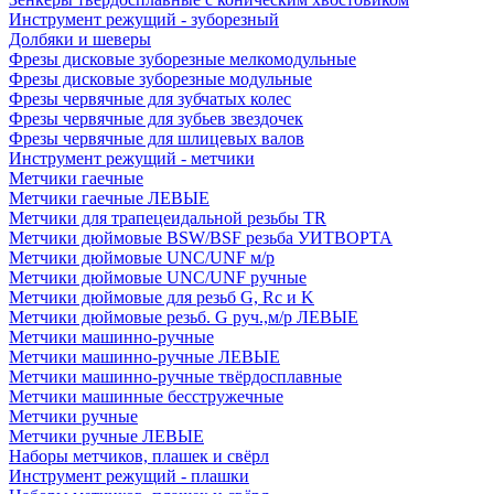
Инструмент режущий - зуборезный
Долбяки и шеверы
Фрезы дисковые зуборезные мелкомодульные
Фрезы дисковые зуборезные модульные
Фрезы червячные для зубчатых колес
Фрезы червячные для зубьев звездочек
Фрезы червячные для шлицевых валов
Инструмент режущий - метчики
Метчики гаечные
Метчики гаечные ЛЕВЫЕ
Метчики для трапецеидальной резьбы TR
Метчики дюймовые BSW/BSF резьба УИТВОРТА
Метчики дюймовые UNC/UNF м/р
Метчики дюймовые UNC/UNF ручные
Метчики дюймовые для резьб G, Rc и K
Метчики дюймовые резьб. G руч.,м/р ЛЕВЫЕ
Метчики машинно-ручные
Метчики машинно-ручные ЛЕВЫЕ
Метчики машинно-ручные твёрдосплавные
Метчики машинные бесстружечные
Метчики ручные
Метчики ручные ЛЕВЫЕ
Наборы метчиков, плашек и свёрл
Инструмент режущий - плашки