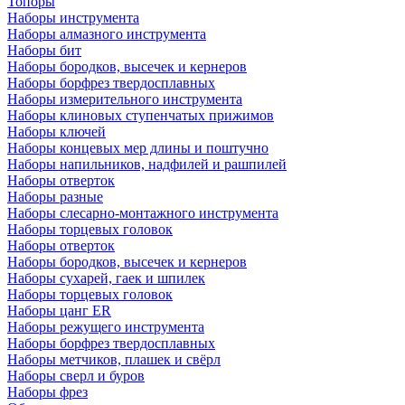
Топоры
Наборы инструмента
Наборы алмазного инструмента
Наборы бит
Наборы бородков, высечек и кернеров
Наборы борфрез твердосплавных
Наборы измерительного инструмента
Наборы клиновых ступенчатых прижимов
Наборы ключей
Наборы концевых мер длины и поштучно
Наборы напильников, надфилей и рашпилей
Наборы отверток
Наборы разные
Наборы слесарно-монтажного инструмента
Наборы торцевых головок
Наборы отверток
Наборы бородков, высечек и кернеров
Наборы сухарей, гаек и шпилек
Наборы торцевых головок
Наборы цанг ER
Наборы режущего инструмента
Наборы борфрез твердосплавных
Наборы метчиков, плашек и свёрл
Наборы сверл и буров
Наборы фрез