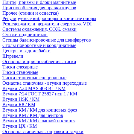
Плиты, призмы и блоки магнитные
Приспособления для правки кругов
Прочее (станки и оснастка)
Регулируемые виброопоры и конич-ие опоры
Резцедержатели, держатели сверл хв-к VDI
Системы охлаждения, СОЖ, смазки
Смазки подшипников
Стенды балансировочные для шлифкругов
Столы поворотные и координатные
Центры и задние бабки
Штревели
Оснастка и приспособления - тиски
Тиски слесарные
Тиски станочные
Тиски станочные специальные
Оснастка станочная - втулки переходные
Втулки 7:24 MAS 403 BT / КМ
Втулки 7:24 ГОСТ 25827 исп.1 / КМ
Втулки HSK / КМ
Втулки R8 / КМ
Втулки КМ / КМ для концевых фрез
Втулки КМ / КМ для центров
Втулки КМ / КМ с лапкой и клинья
Втулки ЦХ / КМ
Оснастка станочная - оправки и втулки