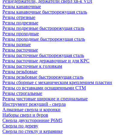
Резцедержатели, держатели сверл хв-к VDI
Резцы канавочные
Резцы канавочные быстрорежущая сталь
Резцы отрезные
Резцы подрезные
Резцы подрезные быстрорежущая сталь
Резцы проходные
Резцы проходные быстрорежущая сталь
Резцы разные
Резцы расточные
Резцы расточные быстрорежущая сталь
Резцы расточные державочные и для КРС
Резцы расточные к головкам
Резцы резьбовые
Резцы резьбовые быстрорежущая сталь
Резцы сборные с механическим креплением пластин
Резцы со вставками оснащенными СТМ
Резцы строгальные
Резцы чистовые широкие и специальные
Инструмент режущий - сверла
Алмазные сверла и коронки
Наборы сверл и буров
Сверла двухсторонние Р6М5
Сверла по дереву
Сверла по стеклу и керамике