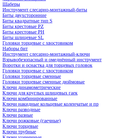
Шаберы
Инструмент слесарно-монтажный-биты
Биты двухсторонние
Биты квадратные тип S
Биты крестовые РZ
Биты крестовые РН
Биты шлицевые SL
Головки торцевые с хвостовиком
Наборы бит
Инструмент слесарно-монтажный-ключи
Взрывобезопасный и омеднённый инструмент
Воротки и оснаcтка для торцевых головок
Головки торцевые с хвостовиком
Головки торцевые сменные
Головки торцевые сменные дюймовые
Ключи динамометрические
Ключи для круглых шлицевых гаек
Ключи комбинированные
Ключи накидные кольцевые коленчатые и пр
Ключи разводные
Ключи разные
Ключи рожковые (гаечные)
Ключи торцевые
Ключи трубные
Ключи уцененные