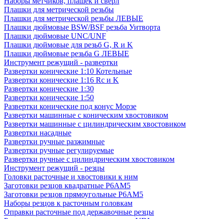
Наборы метчиков, плашек и свёрл
Плашки для метрической резьбы
Плашки для метрической резьбы ЛЕВЫЕ
Плашки дюймовые BSW/BSF резьба Уитворта
Плашки дюймовые UNC/UNF
Плашки дюймовые для резьб G, R и K
Плашки дюймовые резьба G ЛЕВЫЕ
Инструмент режущий - развертки
Развертки конические 1:10 Котельные
Развертки конические 1:16 Rc и K
Развертки конические 1:30
Развертки конические 1:50
Развертки конические под конус Морзе
Развертки машинные с коническим хвостовиком
Развертки машинные с цилиндрическим хвостовиком
Развертки насадные
Развертки ручные разжимные
Развертки ручные регулируемые
Развертки ручные с цилиндрическим хвостовиком
Инструмент режущий - резцы
Головки расточные и хвостовики к ним
Заготовки резцов квадратные Р6АМ5
Заготовки резцов прямоугольные Р6АМ5
Наборы резцов к расточным головкам
Оправки расточные под державочные резцы