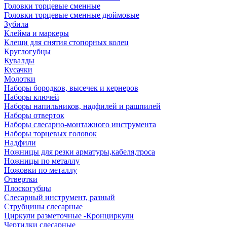
Головки торцевые сменные
Головки торцевые сменные дюймовые
Зубила
Клейма и маркеры
Клещи для снятия стопорных колец
Круглогубцы
Кувалды
Кусачки
Молотки
Наборы бородков, высечек и кернеров
Наборы ключей
Наборы напильников, надфилей и рашпилей
Наборы отверток
Наборы слесарно-монтажного инструмента
Наборы торцевых головок
Надфили
Ножницы для резки арматуры,кабеля,троса
Ножницы по металлу
Ножовки по металлу
Отвертки
Плоскогубцы
Слесарный инструмент, разный
Струбцины слесарные
Циркули разметочные -Кронциркули
Чертилки слесарные