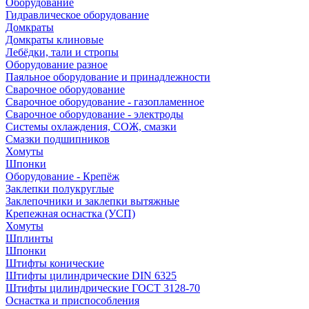
Оборудование
Гидравлическое оборудование
Домкраты
Домкраты клиновые
Лебёдки, тали и стропы
Оборудование разное
Паяльное оборудование и принадлежности
Сварочное оборудование
Сварочное оборудование - газопламенное
Сварочное оборудование - электроды
Системы охлаждения, СОЖ, смазки
Смазки подшипников
Хомуты
Шпонки
Оборудование - Крепёж
Заклепки полукруглые
Заклепочники и заклепки вытяжные
Крепежная оснастка (УСП)
Хомуты
Шплинты
Шпонки
Штифты конические
Штифты цилиндрические DIN 6325
Штифты цилиндрические ГОСТ 3128-70
Оснастка и приспособления