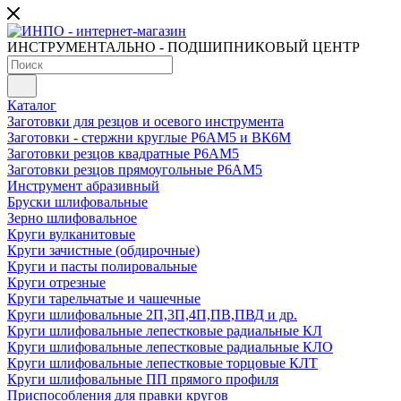
ИНСТРУМЕНТАЛЬНО - ПОДШИПНИКОВЫЙ ЦЕНТР
Каталог
Заготовки для резцов и осевого инструмента
Заготовки - стержни круглые Р6АМ5 и ВК6М
Заготовки резцов квадратные Р6АМ5
Заготовки резцов прямоугольные Р6АМ5
Инструмент абразивный
Бруски шлифовальные
Зерно шлифовальное
Круги вулканитовые
Круги зачистные (обдирочные)
Круги и пасты полировальные
Круги отрезные
Круги тарельчатые и чашечные
Круги шлифовальные 2П,3П,4П,ПВ,ПВД и др.
Круги шлифовальные лепестковые радиальные КЛ
Круги шлифовальные лепестковые радиальные КЛО
Круги шлифовальные лепестковые торцовые КЛТ
Круги шлифовальные ПП прямого профиля
Приспособления для правки кругов