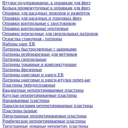
Втулки поддерживающ. к оправкам для фрез
Кольца промежуточные к оправкам для фрез
Оправки для насадных зенкеров и развёрток
Оправки для насадных и торцовых фрез
Оправки контрольные с хвостовиком
Оправки контрольные центровые
Оправки переходные для сверлильных патронов
Оснастка станочная - патроны
Наборы цанг ER
Патроны быстросменные с шариками
Патроны резбонарезные для метчиков
Патроны сверлильные
Патроны токарные и комплектующие
Патроны фрезерные
Патроны цанговые и цанги ER
Патроны цанговые и цанги-втулки перех-ые
Пластины твёрдосплавные
Квадратные неперетачиваемые пластины
Круглые неперетачиваемые пластины
Напаиваемые пластины
Параллелограмм неперетачиваемые пластины
Пластины разные
Пятигранные неперетачиваемые пластины
Ромбические неперетачиваемые пластины
Трехгранные ломаные неперетач. пластины