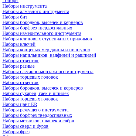
Топоры
Наборы инструмента
Наборы алмазного инструмента
Наборы бит
Наборы бородков, высечек и кернеров
Наборы борфрез твердосплавных
Наборы измерительного инструмента
Наборы клиновых ступенчатых прижимов
Наборы ключей
Наборы концевых мер длины и поштучно
Наборы напильников, надфилей и рашпилей
Наборы отверток
Наборы разные
Наборы слесарно-монтажного инструмента
Наборы торцевых головок
Наборы отверток
Наборы бородков, высечек и кернеров
Наборы сухарей, гаек и шпилек
Наборы торцевых головок
Наборы цанг ER
Наборы режущего инструмента
Наборы борфрез твердосплавных
Наборы метчиков, плашек и свёрл
Наборы сверл и буров
Наборы фрез