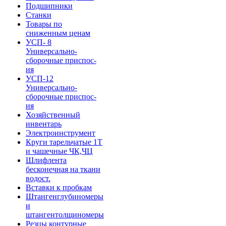
Подшипники
Станки
Товары по
сниженным ценам
УСП- 8
Универсально-
сборочные приспос-
ия
УСП-12
Универсально-
сборочные приспос-
ия
Хозяйственный
инвентарь
Электроинструмент
Круги тарельчатые 1Т
и чашечные ЧК,ЧЦ
Шлифлента
бесконечная на ткани
водост.
Вставки к пробкам
Штангенглубиномеры
и
штангентолщиномеры
Резцы контурные