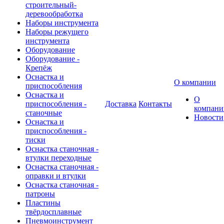
строительный-
деревообработка
Наборы инструмента
Наборы режущего
инструмента
Оборудование
Оборудование -
Крепёж
Оснастка и
О компании
приспособления
Оснастка и
О
приспособления -
Доставка
Контакты
компани
станочные
Новости
Оснастка и
приспособления -
тиски
Оснастка станочная -
втулки переходные
Оснастка станочная -
оправки и втулки
Оснастка станочная -
патроны
Пластины
твёрдосплавные
Пневмоинструмент