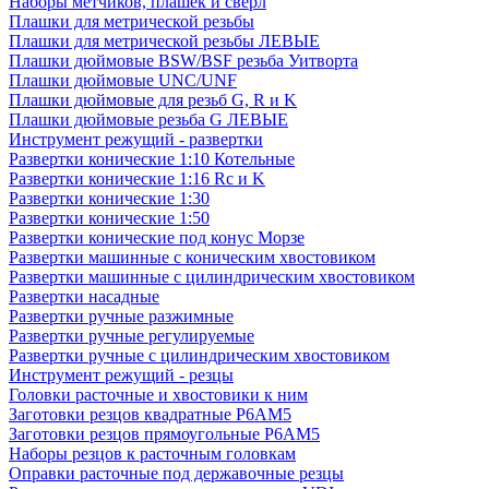
Наборы метчиков, плашек и свёрл
Плашки для метрической резьбы
Плашки для метрической резьбы ЛЕВЫЕ
Плашки дюймовые BSW/BSF резьба Уитворта
Плашки дюймовые UNC/UNF
Плашки дюймовые для резьб G, R и K
Плашки дюймовые резьба G ЛЕВЫЕ
Инструмент режущий - развертки
Развертки конические 1:10 Котельные
Развертки конические 1:16 Rc и K
Развертки конические 1:30
Развертки конические 1:50
Развертки конические под конус Морзе
Развертки машинные с коническим хвостовиком
Развертки машинные с цилиндрическим хвостовиком
Развертки насадные
Развертки ручные разжимные
Развертки ручные регулируемые
Развертки ручные с цилиндрическим хвостовиком
Инструмент режущий - резцы
Головки расточные и хвостовики к ним
Заготовки резцов квадратные Р6АМ5
Заготовки резцов прямоугольные Р6АМ5
Наборы резцов к расточным головкам
Оправки расточные под державочные резцы