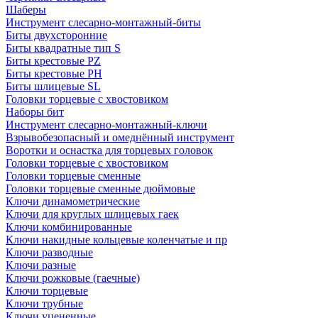
Шаберы
Инструмент слесарно-монтажный-биты
Биты двухсторонние
Биты квадратные тип S
Биты крестовые РZ
Биты крестовые РН
Биты шлицевые SL
Головки торцевые с хвостовиком
Наборы бит
Инструмент слесарно-монтажный-ключи
Взрывобезопасный и омеднённый инструмент
Воротки и оснаcтка для торцевых головок
Головки торцевые с хвостовиком
Головки торцевые сменные
Головки торцевые сменные дюймовые
Ключи динамометрические
Ключи для круглых шлицевых гаек
Ключи комбинированные
Ключи накидные кольцевые коленчатые и пр
Ключи разводные
Ключи разные
Ключи рожковые (гаечные)
Ключи торцевые
Ключи трубные
Ключи уцененные