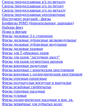
Сверла твердосплавные к/х по металлу
Сверла твердосплавные ц/х по бетону
Сверла твердосплавные ц/х по металлу
Сверла твердосплавные центровочные
Инструмент режущий - фрезы
Борфрезы Р6М5 (борнапильники, шарошки)
Наборы фрез
Ножи к фрезам
Фрезы дисковые 3-х сторонние
Фрезы дисковые зуборезные мелкомодульные
Фрезы дисковые зуборезные модульные
Фрезы дисковые пазовые
Фрезы для Т-образных пазов
Фрезы для пазов "ласточкин хвост"
Фрезы для пазов сегментных шпонок
Фрезы концевые радиусные
Фрезы концевые с коническим хвостовиком
Фрезы концевые с цилиндрическим хвостовиком
Фрезы отрезные-прорезные
Фрезы полукруглые вогнутые и выпуклые
Фрезы резьбовые гребёнчатые
Фрезы торцевые насадные
Фрезы угловые
Фрезы цилиндрические насадные и кон. хв.
Фрезы червячные для зубчатых колес