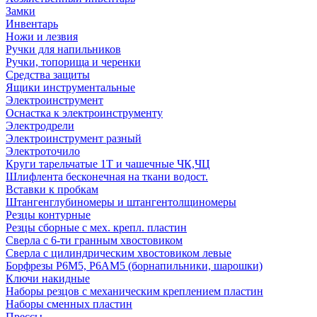
Замки
Инвентарь
Ножи и лезвия
Ручки для напильников
Ручки, топорища и черенки
Средства защиты
Ящики инструментальные
Электроинструмент
Оснастка к электроинструменту
Электродрели
Электроинструмент разный
Электроточило
Круги тарельчатые 1Т и чашечные ЧК,ЧЦ
Шлифлента бесконечная на ткани водост.
Вставки к пробкам
Штангенглубиномеры и штангентолщиномеры
Резцы контурные
Резцы сборные с мех. крепл. пластин
Сверла с 6-ти гранным хвостовиком
Сверла с цилиндрическим хвостовиком левые
Борфрезы Р6М5, Р6АМ5 (борнапильники, шарошки)
Ключи накидные
Наборы резцов с механическим креплением пластин
Наборы сменных пластин
Прессы