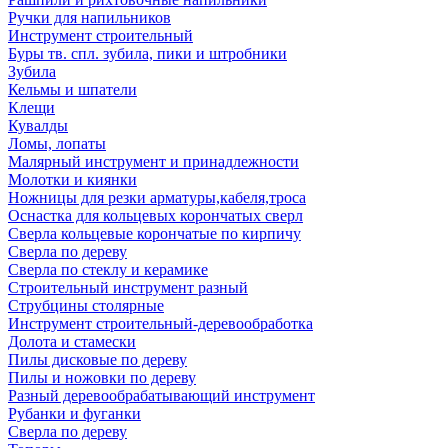
Ручки для напильников
Инструмент строительный
Буры тв. спл. зубила, пики и штробники
Зубила
Кельмы и шпатели
Клещи
Кувалды
Ломы, лопаты
Малярный инструмент и принадлежности
Молотки и киянки
Ножницы для резки арматуры,кабеля,троса
Оснастка для кольцевых корончатых сверл
Сверла кольцевые корончатые по кирпичу
Сверла по дереву
Сверла по стеклу и керамике
Строительный инструмент разный
Струбцины столярные
Инструмент строительный-деревообработка
Долота и стамески
Пилы дисковые по дереву
Пилы и ножовки по дереву
Разный деревообрабатывающий инструмент
Рубанки и фуганки
Сверла по дереву