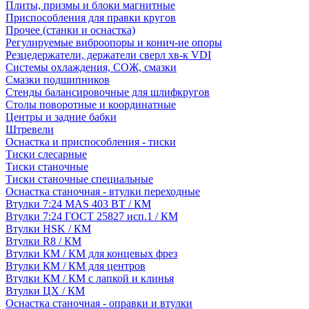
Плиты, призмы и блоки магнитные
Приспособления для правки кругов
Прочее (станки и оснастка)
Регулируемые виброопоры и конич-ие опоры
Резцедержатели, держатели сверл хв-к VDI
Системы охлаждения, СОЖ, смазки
Смазки подшипников
Стенды балансировочные для шлифкругов
Столы поворотные и координатные
Центры и задние бабки
Штревели
Оснастка и приспособления - тиски
Тиски слесарные
Тиски станочные
Тиски станочные специальные
Оснастка станочная - втулки переходные
Втулки 7:24 MAS 403 BT / КМ
Втулки 7:24 ГОСТ 25827 исп.1 / КМ
Втулки HSK / КМ
Втулки R8 / КМ
Втулки КМ / КМ для концевых фрез
Втулки КМ / КМ для центров
Втулки КМ / КМ с лапкой и клинья
Втулки ЦХ / КМ
Оснастка станочная - оправки и втулки