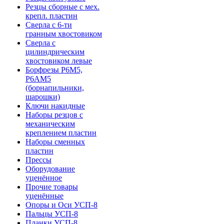
Резцы сборные с мех.
крепл. пластин
Сверла с 6-ти
гранным хвостовиком
Сверла с
цилиндрическим
хвостовиком левые
Борфрезы Р6М5,
Р6АМ5
(борнапильники,
шарошки)
Ключи накидные
Наборы резцов с
механическим
креплением пластин
Наборы сменных
пластин
Прессы
Оборудование
уценённое
Прочие товары
уценённые
Опоры и Оси УСП-8
Пальцы УСП-8
Планки УСП-8