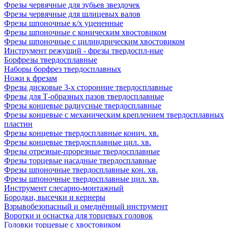
Фрезы червячные для зубьев звездочек
Фрезы червячные для шлицевых валов
Фрезы шпоночные к/х уцененные
Фрезы шпоночные с коническим хвостовиком
Фрезы шпоночные с цилиндрическим хвостовиком
Инструмент режущий - фрезы твердоспл-ные
Борфрезы твердосплавные
Наборы борфрез твердосплавных
Ножи к фрезам
Фрезы дисковые 3-х сторонние твердосплавные
Фрезы для Т-образных пазов твердосплавные
Фрезы концевые радиусные твердосплавные
Фрезы концевые с механическим креплением твердосплавных
пластин
Фрезы концевые твердосплавные конич. хв.
Фрезы концевые твердосплавные цил. хв.
Фрезы отрезные-прорезные твердосплавные
Фрезы торцевые насадные твердосплавные
Фрезы шпоночные твердосплавные кон. хв.
Фрезы шпоночные твердосплавные цил. хв.
Инструмент слесарно-монтажный
Бородки, высечки и кернеры
Взрывобезопасный и омеднённый инструмент
Воротки и оснаcтка для торцевых головок
Головки торцевые с хвостовиком