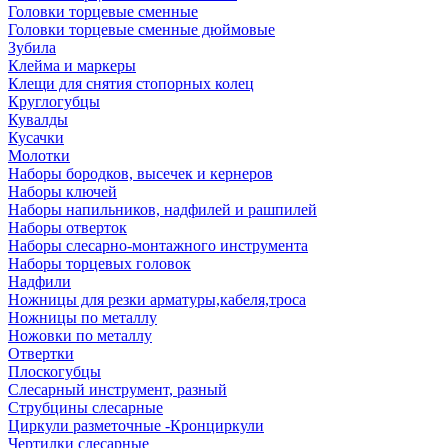
Головки торцевые сменные
Головки торцевые сменные дюймовые
Зубила
Клейма и маркеры
Клещи для снятия стопорных колец
Круглогубцы
Кувалды
Кусачки
Молотки
Наборы бородков, высечек и кернеров
Наборы ключей
Наборы напильников, надфилей и рашпилей
Наборы отверток
Наборы слесарно-монтажного инструмента
Наборы торцевых головок
Надфили
Ножницы для резки арматуры,кабеля,троса
Ножницы по металлу
Ножовки по металлу
Отвертки
Плоскогубцы
Слесарный инструмент, разный
Струбцины слесарные
Циркули разметочные -Кронциркули
Чертилки слесарные