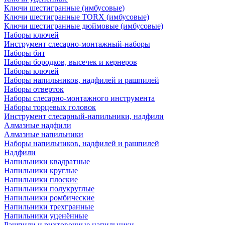
Ключи шестигранные (имбусовые)
Ключи шестигранные TORX (имбусовые)
Ключи шестигранные дюймовые (имбусовые)
Наборы ключей
Инструмент слесарно-монтажный-наборы
Наборы бит
Наборы бородков, высечек и кернеров
Наборы ключей
Наборы напильников, надфилей и рашпилей
Наборы отверток
Наборы слесарно-монтажного инструмента
Наборы торцевых головок
Инструмент слесарный-напильники, надфили
Алмазные надфили
Алмазные напильники
Наборы напильников, надфилей и рашпилей
Надфили
Напильники квадратные
Напильники круглые
Напильники плоские
Напильники полукруглые
Напильники ромбические
Напильники трехгранные
Напильники уценённые
Рашпили и рихтовочные напильники