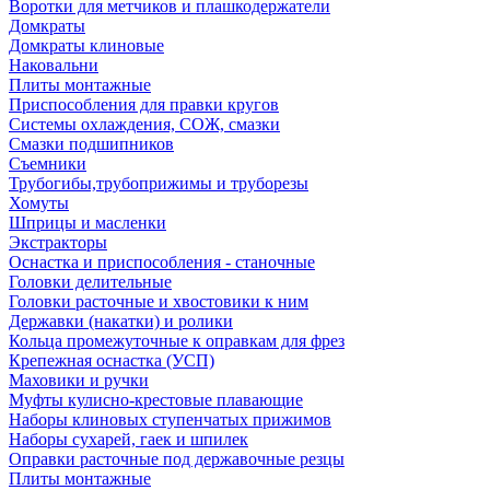
Воротки для метчиков и плашкодержатели
Домкраты
Домкраты клиновые
Наковальни
Плиты монтажные
Приспособления для правки кругов
Системы охлаждения, СОЖ, смазки
Смазки подшипников
Съемники
Трубогибы,трубоприжимы и труборезы
Хомуты
Шприцы и масленки
Экстракторы
Оснастка и приспособления - станочные
Головки делительные
Головки расточные и хвостовики к ним
Державки (накатки) и ролики
Кольца промежуточные к оправкам для фрез
Крепежная оснастка (УСП)
Маховики и ручки
Муфты кулисно-крестовые плавающие
Наборы клиновых ступенчатых прижимов
Наборы сухарей, гаек и шпилек
Оправки расточные под державочные резцы
Плиты монтажные