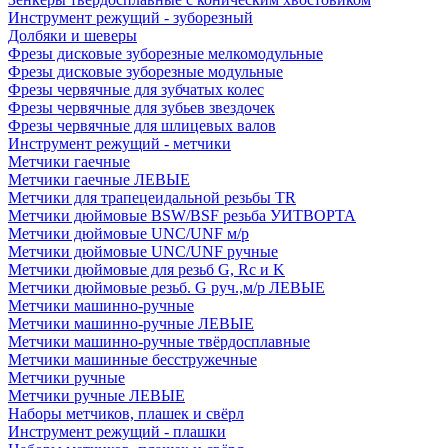
Инструмент режущий - зуборезный
Долбяки и шеверы
Фрезы дисковые зуборезные мелкомодульные
Фрезы дисковые зуборезные модульные
Фрезы червячные для зубчатых колес
Фрезы червячные для зубьев звездочек
Фрезы червячные для шлицевых валов
Инструмент режущий - метчики
Метчики гаечные
Метчики гаечные ЛЕВЫЕ
Метчики для трапецеидальной резьбы TR
Метчики дюймовые BSW/BSF резьба УИТВОРТА
Метчики дюймовые UNC/UNF м/р
Метчики дюймовые UNC/UNF ручные
Метчики дюймовые для резьб G, Rc и K
Метчики дюймовые резьб. G руч.,м/р ЛЕВЫЕ
Метчики машинно-ручные
Метчики машинно-ручные ЛЕВЫЕ
Метчики машинно-ручные твёрдосплавные
Метчики машинные бесстружечные
Метчики ручные
Метчики ручные ЛЕВЫЕ
Наборы метчиков, плашек и свёрл
Инструмент режущий - плашки