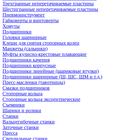
Трехгранные неперетачиваемые пластины
Шестигранные неперетачиваемые пластины
Пневмоинструмент
Гайковерты и винтоверты
Хомуты
Подшипники
Головки шарнирные
Клещи для снятия стопорных колец
Манжеты (сальники)
Муфты кулисно-крестовые плавающие
Подшипники качения
Подшипники корпусные
Подшипники линейные (шариковые втулки)
Подшипники шарнирные (Ш, ШС, ШМ и т.д.)
Пресс-масленки (тавотницы)
Смазки подшипников
Стопорные кольца
Стопорные кольца эксцентрические
Съемники
Шарики и ролики
Станки
Вальцегибочные станки
Заточные станки
Пресса
Сверлильные станки