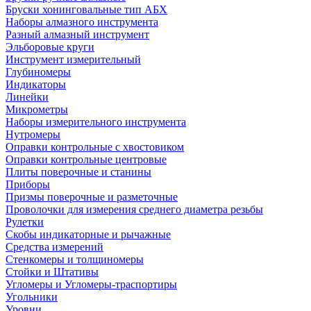
Бруски хонинговальные тип АБХ
Наборы алмазного инструмента
Разный алмазный инструмент
Эльборовые круги
Инструмент измерительный
Глубиномеры
Индикаторы
Линейки
Микрометры
Наборы измерительного инструмента
Нутромеры
Оправки контрольные с хвостовиком
Оправки контрольные центровые
Плиты поверочные и станины
Приборы
Призмы поверочные и разметочные
Проволочки для измерения среднего диаметра резьбы
Рулетки
Скобы индикаторные и рычажные
Средства измерений
Стенкомеры и толщиномеры
Стойки и Штативы
Угломеры и Угломеры-траспортиры
Угольники
Уровни