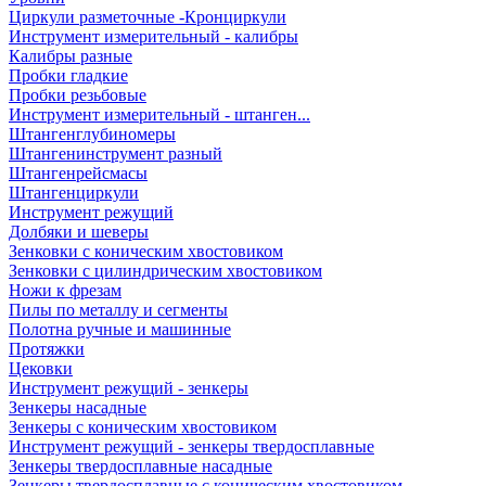
Циркули разметочные -Кронциркули
Инструмент измерительный - калибры
Калибры разные
Пробки гладкие
Пробки резьбовые
Инструмент измерительный - штанген...
Штангенглубиномеры
Штангенинструмент разный
Штангенрейсмасы
Штангенциркули
Инструмент режущий
Долбяки и шеверы
Зенковки с коническим хвостовиком
Зенковки с цилиндрическим хвостовиком
Ножи к фрезам
Пилы по металлу и сегменты
Полотна ручные и машинные
Протяжки
Цековки
Инструмент режущий - зенкеры
Зенкеры насадные
Зенкеры с коническим хвостовиком
Инструмент режущий - зенкеры твердосплавные
Зенкеры твердосплавные насадные
Зенкеры твердосплавные с коническим хвостовиком