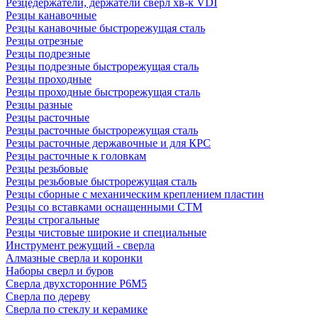
Резцедержатели, держатели сверл хв-к VDI
Резцы канавочные
Резцы канавочные быстрорежущая сталь
Резцы отрезные
Резцы подрезные
Резцы подрезные быстрорежущая сталь
Резцы проходные
Резцы проходные быстрорежущая сталь
Резцы разные
Резцы расточные
Резцы расточные быстрорежущая сталь
Резцы расточные державочные и для КРС
Резцы расточные к головкам
Резцы резьбовые
Резцы резьбовые быстрорежущая сталь
Резцы сборные с механическим креплением пластин
Резцы со вставками оснащенными СТМ
Резцы строгальные
Резцы чистовые широкие и специальные
Инструмент режущий - сверла
Алмазные сверла и коронки
Наборы сверл и буров
Сверла двухсторонние Р6М5
Сверла по дереву
Сверла по стеклу и керамике