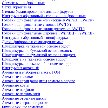
Сегменты шлифовальные
Сетка абразивная
Стенды балансировочные для шлифкругов
Инструмент абразивный - головки шлифовальные
Головки шлифовальные конические KW(ГКЗ), EW(ГК)
Головки шлифовальные угловые DW(ГУ)
Головки шлифовальные цилиндрические AW(ГЦ)
Головки шлифовальные шаровые FW(ГШЦ), F2W(ГШ)
Инструмент абразивный - шлифшкурка
Диски фибровые и самозацепляемые
Шлифшкурка на тканевой основе водост.
Шлифшкурка на бумажной основе водост.
Шлифшкурка на бумажной основе неводост.
Шлифлента на тканевой основе водост.
Шлифшкурка на тканевой основе неводост.
Инструмент алмазный
Алмазная и эльборовая паста, ГОИ
Алмазные головки
Алмазные карандаши,иглы,алмазы в оправе
Алмазные круги
Алмазные надфили
Алмазные напильники
Алмазные отрезные диски
Алмазные сверла и коронки
Бруски ручные алмазные