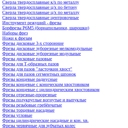
Сверла твердосплавные к/х по металлу
Сверла твердосплавные ц/х по бетону
Сверла твердосплавные ц/х по металлу
Сверла твердосплавные центровочные
Инструмент режущий - фрезы
Борфрезы Р6М5 (борнапильники, шарошки)
Наборы фрез
Ножи к фрезам
Фрезы дисковые 3-х сторонние
Фрезы дисковые зуборезные мелкомодульные
Фрезы дисковые зуборезные модульные
Фрезы дисковые пазовые
Фрезы для Т-образных пазов
Фрезы для пазов "ласточкин хвост"
Фрезы для пазов сегментных шпонок
Фрезы концевые радиусные
Фрезы концевые с коническим хвостовиком
Фрезы концевые с цилиндрическим хвостовиком
Фрезы отрезные-прорезные
Фрезы полукруглые вогнутые и выпуклые
Фрезы резьбовые гребёнчатые
Фрезы торцевые насадные
Фрезы угловые
Фрезы цилиндрические насадные и кон. хв.
Фрезы червячные для зубчатых колес