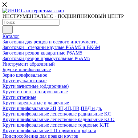
ИНСТРУМЕНТАЛЬНО - ПОДШИПНИКОВЫЙ ЦЕНТР
Каталог
Заготовки для резцов и осевого инструмента
Заготовки - стержни круглые Р6АМ5 и ВК6М
Заготовки резцов квадратные Р6АМ5
Заготовки резцов прямоугольные Р6АМ5
Инструмент абразивный
Бруски шлифовальные
Зерно шлифовальное
Круги вулканитовые
Круги зачистные (обдирочные)
Круги и пасты полировальные
Круги отрезные
Круги тарельчатые и чашечные
Круги шлифовальные 2П,3П,4П,ПВ,ПВД и др.
Круги шлифовальные лепестковые радиальные КЛ
Круги шлифовальные лепестковые радиальные КЛО
Круги шлифовальные лепестковые торцовые КЛТ
Круги шлифовальные ПП прямого профиля
Приспособления для правки кругов