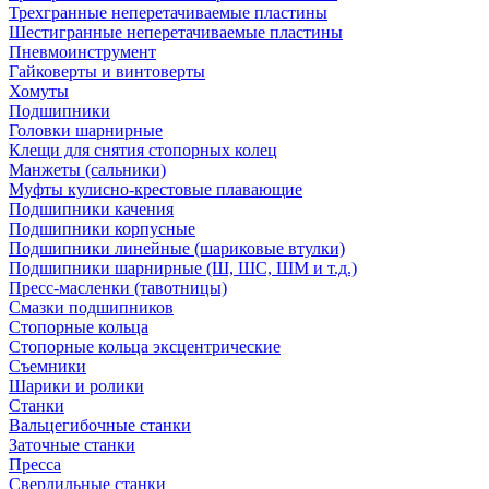
Трехгранные неперетачиваемые пластины
Шестигранные неперетачиваемые пластины
Пневмоинструмент
Гайковерты и винтоверты
Хомуты
Подшипники
Головки шарнирные
Клещи для снятия стопорных колец
Манжеты (сальники)
Муфты кулисно-крестовые плавающие
Подшипники качения
Подшипники корпусные
Подшипники линейные (шариковые втулки)
Подшипники шарнирные (Ш, ШС, ШМ и т.д.)
Пресс-масленки (тавотницы)
Смазки подшипников
Стопорные кольца
Стопорные кольца эксцентрические
Съемники
Шарики и ролики
Станки
Вальцегибочные станки
Заточные станки
Пресса
Сверлильные станки