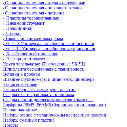
Оснастка станочная - втулки переходные
Оснастка станочная - оправки и втулки
Оснастка станочная - патроны
Пластины твёрдосплавные
Пневмоинструмент
Подшипники
Станки
Товары по сниженным ценам
УСП- 8 Универсально-сборочные приспос-ия
УСП-12 Универсально-сборочные приспос-ия
Хозяйственный инвентарь
Электроинструмент
Круги тарельчатые 1Т и чашечные ЧК,ЧЦ
Шлифлента бесконечная на ткани водост.
Вставки к пробкам
Штангенглубиномеры и штангентолщиномеры
Резцы контурные
Резцы сборные с мех. крепл. пластин
Сверла с 6-ти гранным хвостовиком
Сверла с цилиндрическим хвостовиком левые
Борфрезы Р6М5, Р6АМ5 (борнапильники, шарошки)
Ключи накидные
Наборы резцов с механическим креплением пластин
Наборы сменных пластин
Прессы