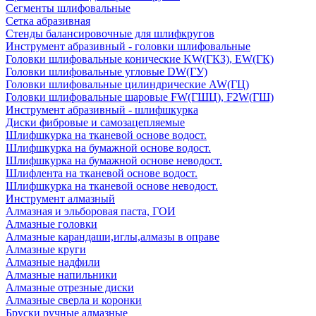
Сегменты шлифовальные
Сетка абразивная
Стенды балансировочные для шлифкругов
Инструмент абразивный - головки шлифовальные
Головки шлифовальные конические KW(ГКЗ), EW(ГК)
Головки шлифовальные угловые DW(ГУ)
Головки шлифовальные цилиндрические AW(ГЦ)
Головки шлифовальные шаровые FW(ГШЦ), F2W(ГШ)
Инструмент абразивный - шлифшкурка
Диски фибровые и самозацепляемые
Шлифшкурка на тканевой основе водост.
Шлифшкурка на бумажной основе водост.
Шлифшкурка на бумажной основе неводост.
Шлифлента на тканевой основе водост.
Шлифшкурка на тканевой основе неводост.
Инструмент алмазный
Алмазная и эльборовая паста, ГОИ
Алмазные головки
Алмазные карандаши,иглы,алмазы в оправе
Алмазные круги
Алмазные надфили
Алмазные напильники
Алмазные отрезные диски
Алмазные сверла и коронки
Бруски ручные алмазные