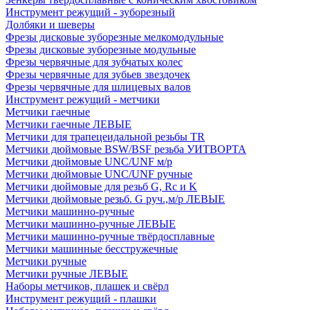
Инструмент режущий - зуборезный
Долбяки и шеверы
Фрезы дисковые зуборезные мелкомодульные
Фрезы дисковые зуборезные модульные
Фрезы червячные для зубчатых колес
Фрезы червячные для зубьев звездочек
Фрезы червячные для шлицевых валов
Инструмент режущий - метчики
Метчики гаечные
Метчики гаечные ЛЕВЫЕ
Метчики для трапецеидальной резьбы TR
Метчики дюймовые BSW/BSF резьба УИТВОРТА
Метчики дюймовые UNC/UNF м/р
Метчики дюймовые UNC/UNF ручные
Метчики дюймовые для резьб G, Rc и K
Метчики дюймовые резьб. G руч.,м/р ЛЕВЫЕ
Метчики машинно-ручные
Метчики машинно-ручные ЛЕВЫЕ
Метчики машинно-ручные твёрдосплавные
Метчики машинные бесстружечные
Метчики ручные
Метчики ручные ЛЕВЫЕ
Наборы метчиков, плашек и свёрл
Инструмент режущий - плашки