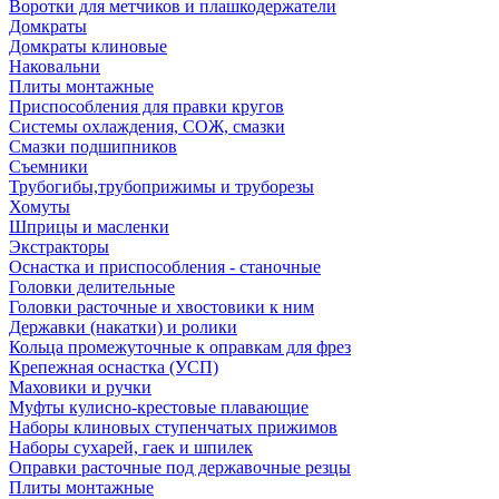
Воротки для метчиков и плашкодержатели
Домкраты
Домкраты клиновые
Наковальни
Плиты монтажные
Приспособления для правки кругов
Системы охлаждения, СОЖ, смазки
Смазки подшипников
Съемники
Трубогибы,трубоприжимы и труборезы
Хомуты
Шприцы и масленки
Экстракторы
Оснастка и приспособления - станочные
Головки делительные
Головки расточные и хвостовики к ним
Державки (накатки) и ролики
Кольца промежуточные к оправкам для фрез
Крепежная оснастка (УСП)
Маховики и ручки
Муфты кулисно-крестовые плавающие
Наборы клиновых ступенчатых прижимов
Наборы сухарей, гаек и шпилек
Оправки расточные под державочные резцы
Плиты монтажные