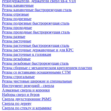
Резцедержатели, держатели сверл хв-к VDI
Резцы канавочные
Резцы канавочные быстрорежущая сталь
Резцы отрезные
Резцы подрезные
Резцы подрезные быстрорежущая сталь
Резцы проходные
Резцы проходные быстрорежущая сталь
Резцы разные
Резцы расточные
Резцы расточные быстрорежущая сталь
Резцы расточные державочные и для КРС
Резцы расточные к головкам
Резцы резьбовые
Резцы резьбовые быстрорежущая сталь
Резцы сборные с механическим креплением пластин
Резцы со вставками оснащенными СТМ
Резцы строгальные
Резцы чистовые широкие и специальные
Инструмент режущий - сверла
Алмазные сверла и коронки
Наборы сверл и буров
Сверла двухсторонние Р6М5
Сверла по дереву
Сверла по стеклу и керамике