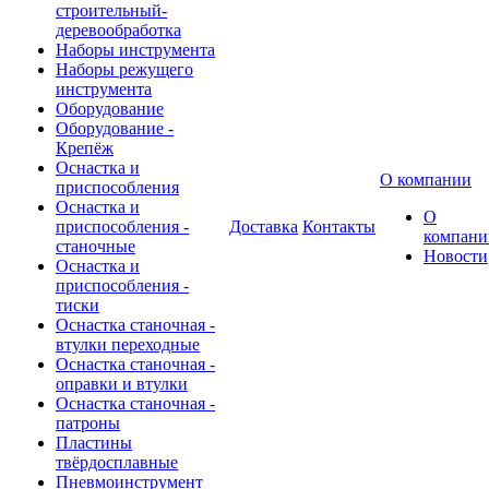
строительный-
деревообработка
Наборы инструмента
Наборы режущего
инструмента
Оборудование
Оборудование -
Крепёж
Оснастка и
О компании
приспособления
Оснастка и
О
приспособления -
Доставка
Контакты
компани
станочные
Новости
Оснастка и
приспособления -
тиски
Оснастка станочная -
втулки переходные
Оснастка станочная -
оправки и втулки
Оснастка станочная -
патроны
Пластины
твёрдосплавные
Пневмоинструмент