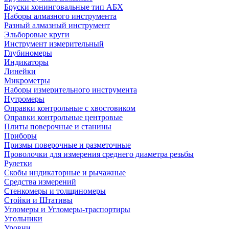
Бруски хонинговальные тип АБХ
Наборы алмазного инструмента
Разный алмазный инструмент
Эльборовые круги
Инструмент измерительный
Глубиномеры
Индикаторы
Линейки
Микрометры
Наборы измерительного инструмента
Нутромеры
Оправки контрольные с хвостовиком
Оправки контрольные центровые
Плиты поверочные и станины
Приборы
Призмы поверочные и разметочные
Проволочки для измерения среднего диаметра резьбы
Рулетки
Скобы индикаторные и рычажные
Средства измерений
Стенкомеры и толщиномеры
Стойки и Штативы
Угломеры и Угломеры-траспортиры
Угольники
Уровни