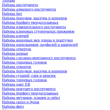
Топоры
Наборы инструмента
Наборы алмазного инструмента
Наборы бит
Наборы бородков, высечек и кернеров
Наборы борфрез твердосплавных
Наборы измерительного инструмента
Наборы клиновых ступенчатых прижимов
Наборы ключей
Наборы концевых мер длины и поштучно
Наборы напильников, надфилей и рашпилей
Наборы отверток
Наборы разные
Наборы слесарно-монтажного инструмента
Наборы торцевых головок
Наборы отверток
Наборы бородков, высечек и кернеров
Наборы сухарей, гаек и шпилек
Наборы торцевых головок
Наборы цанг ER
Наборы режущего инструмента
Наборы борфрез твердосплавных
Наборы метчиков, плашек и свёрл
Наборы сверл и буров
Наборы фрез