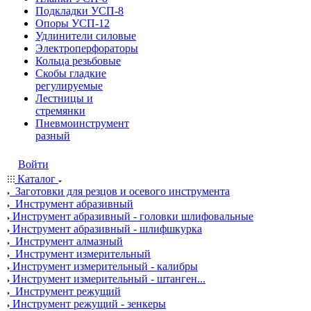
Подкладки УСП-8
Опоры УСП-12
Удлинители силовые
Электроперфораторы
Кольца резьбовые
Скобы гладкие
регулируемые
Лестницы и
стремянки
Пневмоинструмент
разный
Войти
Каталог
Заготовки для резцов и осевого инструмента
Инструмент абразивный
Инструмент абразивный - головки шлифовальные
Инструмент абразивный - шлифшкурка
Инструмент алмазный
Инструмент измерительный
Инструмент измерительный - калибры
Инструмент измерительный - штанген...
Инструмент режущий
Инструмент режущий - зенкеры