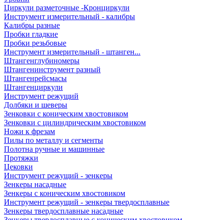
Циркули разметочные -Кронциркули
Инструмент измерительный - калибры
Калибры разные
Пробки гладкие
Пробки резьбовые
Инструмент измерительный - штанген...
Штангенглубиномеры
Штангенинструмент разный
Штангенрейсмасы
Штангенциркули
Инструмент режущий
Долбяки и шеверы
Зенковки с коническим хвостовиком
Зенковки с цилиндрическим хвостовиком
Ножи к фрезам
Пилы по металлу и сегменты
Полотна ручные и машинные
Протяжки
Цековки
Инструмент режущий - зенкеры
Зенкеры насадные
Зенкеры с коническим хвостовиком
Инструмент режущий - зенкеры твердосплавные
Зенкеры твердосплавные насадные
Зенкеры твердосплавные с коническим хвостовиком