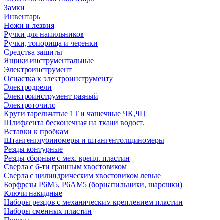
Замки
Инвентарь
Ножи и лезвия
Ручки для напильников
Ручки, топорища и черенки
Средства защиты
Ящики инструментальные
Электроинструмент
Оснастка к электроинструменту
Электродрели
Электроинструмент разный
Электроточило
Круги тарельчатые 1Т и чашечные ЧК,ЧЦ
Шлифлента бесконечная на ткани водост.
Вставки к пробкам
Штангенглубиномеры и штангентолщиномеры
Резцы контурные
Резцы сборные с мех. крепл. пластин
Сверла с 6-ти гранным хвостовиком
Сверла с цилиндрическим хвостовиком левые
Борфрезы Р6М5, Р6АМ5 (борнапильники, шарошки)
Ключи накидные
Наборы резцов с механическим креплением пластин
Наборы сменных пластин
Прессы