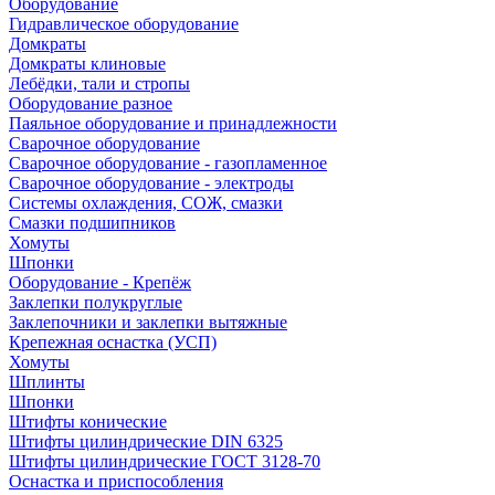
Оборудование
Гидравлическое оборудование
Домкраты
Домкраты клиновые
Лебёдки, тали и стропы
Оборудование разное
Паяльное оборудование и принадлежности
Сварочное оборудование
Сварочное оборудование - газопламенное
Сварочное оборудование - электроды
Системы охлаждения, СОЖ, смазки
Смазки подшипников
Хомуты
Шпонки
Оборудование - Крепёж
Заклепки полукруглые
Заклепочники и заклепки вытяжные
Крепежная оснастка (УСП)
Хомуты
Шплинты
Шпонки
Штифты конические
Штифты цилиндрические DIN 6325
Штифты цилиндрические ГОСТ 3128-70
Оснастка и приспособления