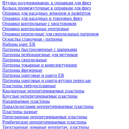
Втулки поддерживающ. к оправкам для фрез
Кольца промежуточные к оправкам для фрез
Оправки для насадных зенкеров и развёрток
Оправки для насадных и торцовых фрез
Оправки контрольные с хвостовиком
Оправки контрольные центровые
Оправки переходные для сверлильных патронов
Оснастка станочная - патроны
Наборы цанг ER
Патроны быстросменные с шариками
Патроны резбонарезные для метчиков
Патроны сверлильные
Патроны токарные и комплектующие
Патроны фрезерные
Патроны цанговые и цанги ER
Патроны цанговые и цанги-втулки перех-ые
Пластины твёрдосплавные
Квадратные неперетачиваемые пластины
Круглые неперетачиваемые пластины
Напаиваемые пластины
Параллелограмм неперетачиваемые пластины
Пластины разные
Пятигранные неперетачиваемые пластины
Ромбические неперетачиваемые пластины
Трехгранные ломаные неперетач. пластины