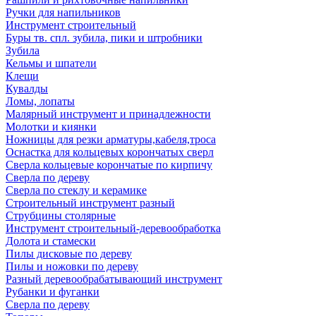
Ручки для напильников
Инструмент строительный
Буры тв. спл. зубила, пики и штробники
Зубила
Кельмы и шпатели
Клещи
Кувалды
Ломы, лопаты
Малярный инструмент и принадлежности
Молотки и киянки
Ножницы для резки арматуры,кабеля,троса
Оснастка для кольцевых корончатых сверл
Сверла кольцевые корончатые по кирпичу
Сверла по дереву
Сверла по стеклу и керамике
Строительный инструмент разный
Струбцины столярные
Инструмент строительный-деревообработка
Долота и стамески
Пилы дисковые по дереву
Пилы и ножовки по дереву
Разный деревообрабатывающий инструмент
Рубанки и фуганки
Сверла по дереву