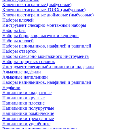
Ключи шестигранные (имбусовые)
Ключи шестигранные TORX (имбусовые)
Ключи шестигранные дюймовые (имбусовые)
Наборы ключей
Инструмент слесарно-монтажный-наборы
Наборы бит
Наборы бородков, высечек и кернеров
Наборы ключей
Наборы напильников, надфилей и рашпилей
Наборы отверток
Наборы слесарно-монтажного инструмента
Наборы торцевых головок
Инструмент слесарный-напильники, надфили
Алмазные надфили
Алмазные напильники
Наборы напильников, надфилей и рашпилей
Надфили
Напильники квадратные
Напильники круглые
Напильники плоские
Напильники полукруглые
Напильники ромбические
Напильники трехгранные
Напильники уценённые
Рашпили и рихтовочные напильники