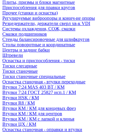
Плиты, призмы и блоки магнитные
Приспособления для правки кругов
Прочее (станки и оснастка)
Регулируемые виброопоры и конич-ие опоры
Резцедержатели, держатели сверл хв-к VDI
Системы охлаждения, СОЖ, смазки
Смазки подшипников
Стенды балансировочные для шлифкругов
Столы поворотные и координатные
Центры и задние бабки
Штревели
Оснастка и приспособления - тиски
Тиски слесарные
Тиски станочные
Тиски станочные специальные
Оснастка станочная - втулки переходные
Втулки 7:24 MAS 403 BT / КМ
Втулки 7:24 ГОСТ 25827 исп.1 / КМ
Втулки HSK / КМ
Втулки R8 / КМ
Втулки КМ / КМ для концевых фрез
Втулки КМ / КМ для центров
Втулки КМ / КМ с лапкой и клинья
Втулки ЦХ / КМ
Оснастка станочная - оправки и втулки