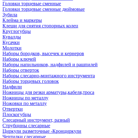
Головки торцевые сменные
Головки торцевые сменные дюймовые
Зубила
Клейма и маркеры
Клещи для снятия стопорных колец
Круглогубцы
Кувалды
Кусачки
Молотки
Наборы бородков, высечек и кернеров
Наборы ключей
Наборы напильников, надфилей и рашпилей
Наборы отверток
Наборы слесарно-монтажного инструмента
Наборы торцевых головок
Надфили
Ножницы для резки арматуры,кабеля,троса
Ножницы по металлу
Ножовки по металлу
Отвертки
Плоскогубцы
Слесарный инструмент, разный
Струбцины слесарные
Циркули разметочные -Кронциркули
Чертилки слесарные