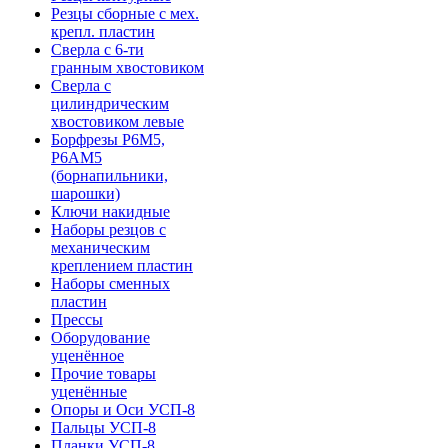
Резцы сборные с мех.
крепл. пластин
Сверла с 6-ти
гранным хвостовиком
Сверла с
цилиндрическим
хвостовиком левые
Борфрезы Р6М5,
Р6АМ5
(борнапильники,
шарошки)
Ключи накидные
Наборы резцов с
механическим
креплением пластин
Наборы сменных
пластин
Прессы
Оборудование
уценённое
Прочие товары
уценённые
Опоры и Оси УСП-8
Пальцы УСП-8
Планки УСП-8