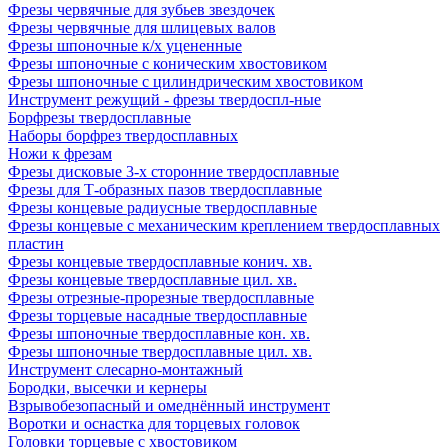
Фрезы червячные для зубьев звездочек
Фрезы червячные для шлицевых валов
Фрезы шпоночные к/х уцененные
Фрезы шпоночные с коническим хвостовиком
Фрезы шпоночные с цилиндрическим хвостовиком
Инструмент режущий - фрезы твердоспл-ные
Борфрезы твердосплавные
Наборы борфрез твердосплавных
Ножи к фрезам
Фрезы дисковые 3-х сторонние твердосплавные
Фрезы для Т-образных пазов твердосплавные
Фрезы концевые радиусные твердосплавные
Фрезы концевые с механическим креплением твердосплавных
пластин
Фрезы концевые твердосплавные конич. хв.
Фрезы концевые твердосплавные цил. хв.
Фрезы отрезные-прорезные твердосплавные
Фрезы торцевые насадные твердосплавные
Фрезы шпоночные твердосплавные кон. хв.
Фрезы шпоночные твердосплавные цил. хв.
Инструмент слесарно-монтажный
Бородки, высечки и кернеры
Взрывобезопасный и омеднённый инструмент
Воротки и оснаcтка для торцевых головок
Головки торцевые с хвостовиком