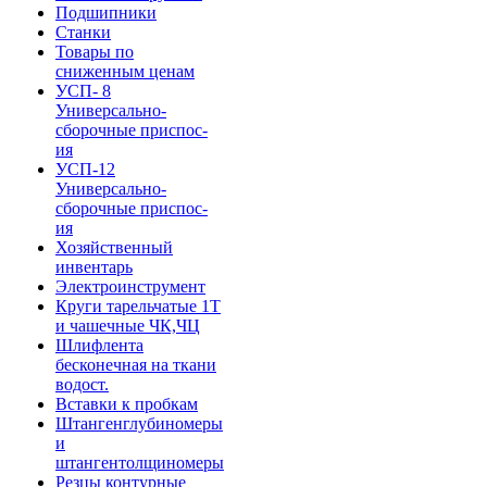
Подшипники
Станки
Товары по
сниженным ценам
УСП- 8
Универсально-
сборочные приспос-
ия
УСП-12
Универсально-
сборочные приспос-
ия
Хозяйственный
инвентарь
Электроинструмент
Круги тарельчатые 1Т
и чашечные ЧК,ЧЦ
Шлифлента
бесконечная на ткани
водост.
Вставки к пробкам
Штангенглубиномеры
и
штангентолщиномеры
Резцы контурные