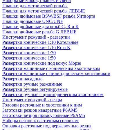
Наборы метчиков, плашек и свёрл
Плашки для метрической резьбы
Плашки для метрической резьбы ЛЕВЫЕ
Плашки дюймовые BSW/BSF резьба Уитворта
Плашки дюймовые UNC/UNF
Плашки дюймовые для резьб G, R и K
Плашки дюймовые резьба G ЛЕВЫЕ
Инструмент режущий - развертки
Развертки конические 1:10 Котельные
Развертки конические 1:16 Rc и K
Развертки конические 1:30
Развертки конические 1:50
Развертки конические под конус Морзе
Развертки машинные с коническим хвостовиком
Развертки машинные с цилиндрическим хвостовиком
Развертки насадные
Развертки ручные разжимные
Развертки ручные регулируемые
Развертки ручные с цилиндрическим хвостовиком
Инструмент режущий - резцы
Головки расточные и хвостовики к ним
Заготовки резцов квадратные Р6АМ5
Заготовки резцов прямоугольные Р6АМ5
Наборы резцов к расточным головкам
Оправки расточные под державочные резцы