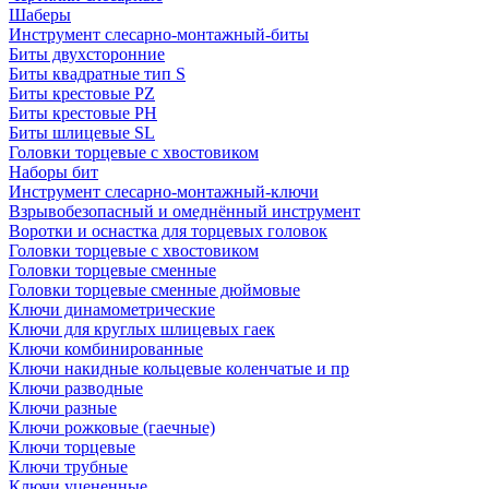
Шаберы
Инструмент слесарно-монтажный-биты
Биты двухсторонние
Биты квадратные тип S
Биты крестовые РZ
Биты крестовые РН
Биты шлицевые SL
Головки торцевые с хвостовиком
Наборы бит
Инструмент слесарно-монтажный-ключи
Взрывобезопасный и омеднённый инструмент
Воротки и оснаcтка для торцевых головок
Головки торцевые с хвостовиком
Головки торцевые сменные
Головки торцевые сменные дюймовые
Ключи динамометрические
Ключи для круглых шлицевых гаек
Ключи комбинированные
Ключи накидные кольцевые коленчатые и пр
Ключи разводные
Ключи разные
Ключи рожковые (гаечные)
Ключи торцевые
Ключи трубные
Ключи уцененные