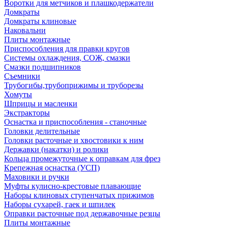
Воротки для метчиков и плашкодержатели
Домкраты
Домкраты клиновые
Наковальни
Плиты монтажные
Приспособления для правки кругов
Системы охлаждения, СОЖ, смазки
Смазки подшипников
Съемники
Трубогибы,трубоприжимы и труборезы
Хомуты
Шприцы и масленки
Экстракторы
Оснастка и приспособления - станочные
Головки делительные
Головки расточные и хвостовики к ним
Державки (накатки) и ролики
Кольца промежуточные к оправкам для фрез
Крепежная оснастка (УСП)
Маховики и ручки
Муфты кулисно-крестовые плавающие
Наборы клиновых ступенчатых прижимов
Наборы сухарей, гаек и шпилек
Оправки расточные под державочные резцы
Плиты монтажные