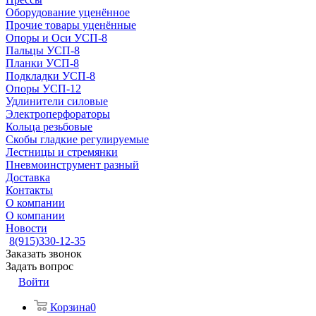
Оборудование уценённое
Прочие товары уценённые
Опоры и Оси УСП-8
Пальцы УСП-8
Планки УСП-8
Подкладки УСП-8
Опоры УСП-12
Удлинители силовые
Электроперфораторы
Кольца резьбовые
Скобы гладкие регулируемые
Лестницы и стремянки
Пневмоинструмент разный
Доставка
Контакты
О компании
О компании
Новости
8(915)330-12-35
Заказать звонок
Задать вопрос
Войти
Корзина
0