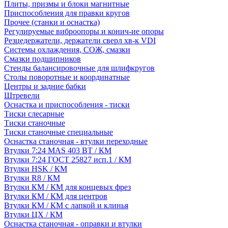
Плиты, призмы и блоки магнитные
Приспособления для правки кругов
Прочее (станки и оснастка)
Регулируемые виброопоры и конич-ие опоры
Резцедержатели, держатели сверл хв-к VDI
Системы охлаждения, СОЖ, смазки
Смазки подшипников
Стенды балансировочные для шлифкругов
Столы поворотные и координатные
Центры и задние бабки
Штревели
Оснастка и приспособления - тиски
Тиски слесарные
Тиски станочные
Тиски станочные специальные
Оснастка станочная - втулки переходные
Втулки 7:24 MAS 403 BT / КМ
Втулки 7:24 ГОСТ 25827 исп.1 / КМ
Втулки HSK / КМ
Втулки R8 / КМ
Втулки КМ / КМ для концевых фрез
Втулки КМ / КМ для центров
Втулки КМ / КМ с лапкой и клинья
Втулки ЦХ / КМ
Оснастка станочная - оправки и втулки