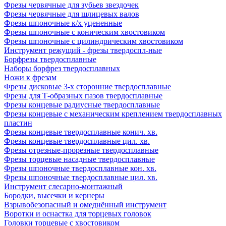
Фрезы червячные для зубьев звездочек
Фрезы червячные для шлицевых валов
Фрезы шпоночные к/х уцененные
Фрезы шпоночные с коническим хвостовиком
Фрезы шпоночные с цилиндрическим хвостовиком
Инструмент режущий - фрезы твердоспл-ные
Борфрезы твердосплавные
Наборы борфрез твердосплавных
Ножи к фрезам
Фрезы дисковые 3-х сторонние твердосплавные
Фрезы для Т-образных пазов твердосплавные
Фрезы концевые радиусные твердосплавные
Фрезы концевые с механическим креплением твердосплавных
пластин
Фрезы концевые твердосплавные конич. хв.
Фрезы концевые твердосплавные цил. хв.
Фрезы отрезные-прорезные твердосплавные
Фрезы торцевые насадные твердосплавные
Фрезы шпоночные твердосплавные кон. хв.
Фрезы шпоночные твердосплавные цил. хв.
Инструмент слесарно-монтажный
Бородки, высечки и кернеры
Взрывобезопасный и омеднённый инструмент
Воротки и оснаcтка для торцевых головок
Головки торцевые с хвостовиком