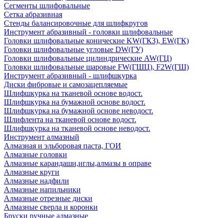
Сегменты шлифовальные
Сетка абразивная
Стенды балансировочные для шлифкругов
Инструмент абразивный - головки шлифовальные
Головки шлифовальные конические KW(ГКЗ), EW(ГК)
Головки шлифовальные угловые DW(ГУ)
Головки шлифовальные цилиндрические AW(ГЦ)
Головки шлифовальные шаровые FW(ГШЦ), F2W(ГШ)
Инструмент абразивный - шлифшкурка
Диски фибровые и самозацепляемые
Шлифшкурка на тканевой основе водост.
Шлифшкурка на бумажной основе водост.
Шлифшкурка на бумажной основе неводост.
Шлифлента на тканевой основе водост.
Шлифшкурка на тканевой основе неводост.
Инструмент алмазный
Алмазная и эльборовая паста, ГОИ
Алмазные головки
Алмазные карандаши,иглы,алмазы в оправе
Алмазные круги
Алмазные надфили
Алмазные напильники
Алмазные отрезные диски
Алмазные сверла и коронки
Бруски ручные алмазные