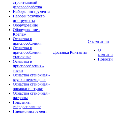
строительный-
деревообработка
Наборы инструмента
Наборы режущего
инструмента
Оборудование
Оборудование -
Крепёж
Оснастка и
О компании
приспособления
Оснастка и
О
приспособления -
Доставка
Контакты
компани
станочные
Новости
Оснастка и
приспособления -
тиски
Оснастка станочная -
втулки переходные
Оснастка станочная -
оправки и втулки
Оснастка станочная -
патроны
Пластины
твёрдосплавные
Пневмоинструмент