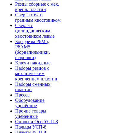
Резцы сборные с мех.
крепл. пластин
Сверла с 6-ти
гранным хвостовиком
Сверла с
цилиндрическим
хвостовиком левые
Борфрезы Р6М5,
Р6АМ5
(борнапильники,
шарошки)
Ключи накидные
Наборы резцов с
механическим
креплением пластин
Наборы сменных
пластин
Прессы
Оборудование
уценённое
Прочие товары
уценённые
Опоры и Оси УСП-8
Пальцы УСП-8
Планки УСП-8