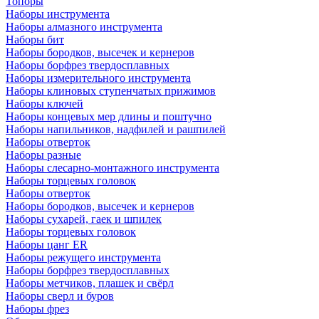
Топоры
Наборы инструмента
Наборы алмазного инструмента
Наборы бит
Наборы бородков, высечек и кернеров
Наборы борфрез твердосплавных
Наборы измерительного инструмента
Наборы клиновых ступенчатых прижимов
Наборы ключей
Наборы концевых мер длины и поштучно
Наборы напильников, надфилей и рашпилей
Наборы отверток
Наборы разные
Наборы слесарно-монтажного инструмента
Наборы торцевых головок
Наборы отверток
Наборы бородков, высечек и кернеров
Наборы сухарей, гаек и шпилек
Наборы торцевых головок
Наборы цанг ER
Наборы режущего инструмента
Наборы борфрез твердосплавных
Наборы метчиков, плашек и свёрл
Наборы сверл и буров
Наборы фрез