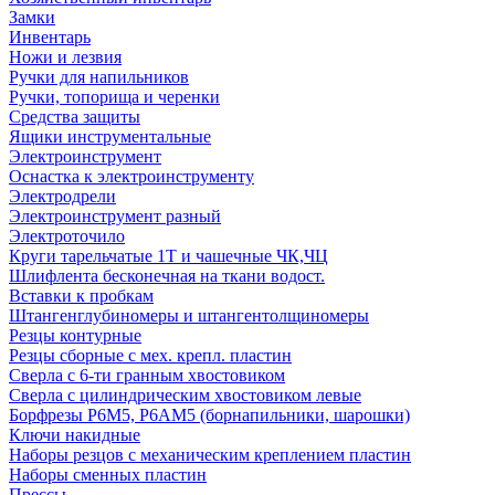
Замки
Инвентарь
Ножи и лезвия
Ручки для напильников
Ручки, топорища и черенки
Средства защиты
Ящики инструментальные
Электроинструмент
Оснастка к электроинструменту
Электродрели
Электроинструмент разный
Электроточило
Круги тарельчатые 1Т и чашечные ЧК,ЧЦ
Шлифлента бесконечная на ткани водост.
Вставки к пробкам
Штангенглубиномеры и штангентолщиномеры
Резцы контурные
Резцы сборные с мех. крепл. пластин
Сверла с 6-ти гранным хвостовиком
Сверла с цилиндрическим хвостовиком левые
Борфрезы Р6М5, Р6АМ5 (борнапильники, шарошки)
Ключи накидные
Наборы резцов с механическим креплением пластин
Наборы сменных пластин
Прессы