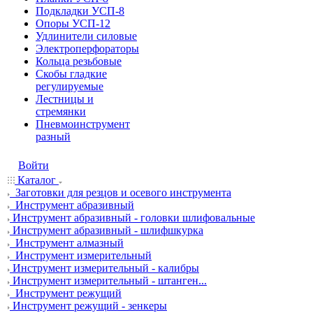
Подкладки УСП-8
Опоры УСП-12
Удлинители силовые
Электроперфораторы
Кольца резьбовые
Скобы гладкие
регулируемые
Лестницы и
стремянки
Пневмоинструмент
разный
Войти
Каталог
Заготовки для резцов и осевого инструмента
Инструмент абразивный
Инструмент абразивный - головки шлифовальные
Инструмент абразивный - шлифшкурка
Инструмент алмазный
Инструмент измерительный
Инструмент измерительный - калибры
Инструмент измерительный - штанген...
Инструмент режущий
Инструмент режущий - зенкеры