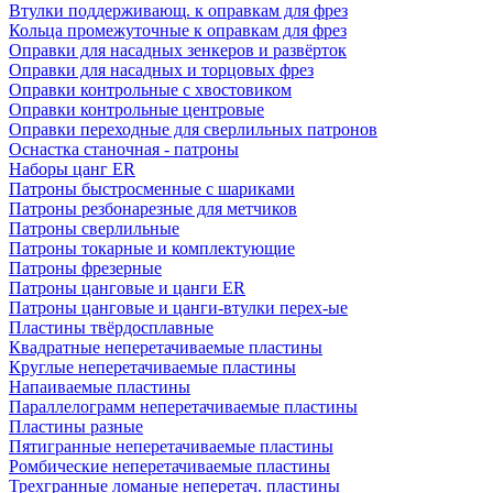
Втулки поддерживающ. к оправкам для фрез
Кольца промежуточные к оправкам для фрез
Оправки для насадных зенкеров и развёрток
Оправки для насадных и торцовых фрез
Оправки контрольные с хвостовиком
Оправки контрольные центровые
Оправки переходные для сверлильных патронов
Оснастка станочная - патроны
Наборы цанг ER
Патроны быстросменные с шариками
Патроны резбонарезные для метчиков
Патроны сверлильные
Патроны токарные и комплектующие
Патроны фрезерные
Патроны цанговые и цанги ER
Патроны цанговые и цанги-втулки перех-ые
Пластины твёрдосплавные
Квадратные неперетачиваемые пластины
Круглые неперетачиваемые пластины
Напаиваемые пластины
Параллелограмм неперетачиваемые пластины
Пластины разные
Пятигранные неперетачиваемые пластины
Ромбические неперетачиваемые пластины
Трехгранные ломаные неперетач. пластины