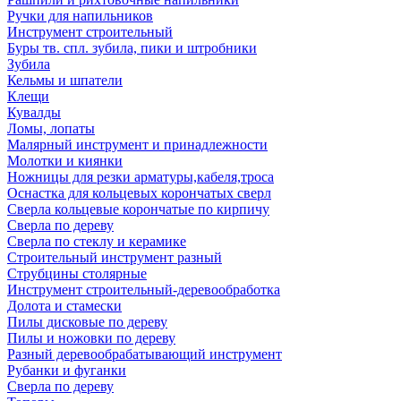
Ручки для напильников
Инструмент строительный
Буры тв. спл. зубила, пики и штробники
Зубила
Кельмы и шпатели
Клещи
Кувалды
Ломы, лопаты
Малярный инструмент и принадлежности
Молотки и киянки
Ножницы для резки арматуры,кабеля,троса
Оснастка для кольцевых корончатых сверл
Сверла кольцевые корончатые по кирпичу
Сверла по дереву
Сверла по стеклу и керамике
Строительный инструмент разный
Струбцины столярные
Инструмент строительный-деревообработка
Долота и стамески
Пилы дисковые по дереву
Пилы и ножовки по дереву
Разный деревообрабатывающий инструмент
Рубанки и фуганки
Сверла по дереву