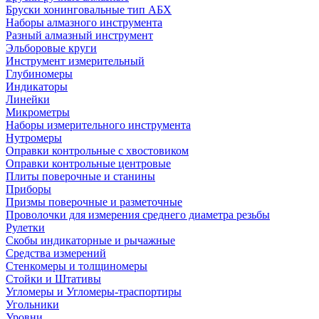
Бруски хонинговальные тип АБХ
Наборы алмазного инструмента
Разный алмазный инструмент
Эльборовые круги
Инструмент измерительный
Глубиномеры
Индикаторы
Линейки
Микрометры
Наборы измерительного инструмента
Нутромеры
Оправки контрольные с хвостовиком
Оправки контрольные центровые
Плиты поверочные и станины
Приборы
Призмы поверочные и разметочные
Проволочки для измерения среднего диаметра резьбы
Рулетки
Скобы индикаторные и рычажные
Средства измерений
Стенкомеры и толщиномеры
Стойки и Штативы
Угломеры и Угломеры-траспортиры
Угольники
Уровни