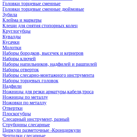
Головки торцевые сменные
Головки торцевые сменные дюймовые
Зубила
Клейма и маркеры
Клещи для снятия стопорных колец
Круглогубцы
Кувалды
Кусачки
Молотки
Наборы бородков, высечек и кернеров
Наборы ключей
Наборы напильников, надфилей и рашпилей
Наборы отверток
Наборы слесарно-монтажного инструмента
Наборы торцевых головок
Надфили
Ножницы для резки арматуры,кабеля,троса
Ножницы по металлу
Ножовки по металлу
Отвертки
Плоскогубцы
Слесарный инструмент, разный
Струбцины слесарные
Циркули разметочные -Кронциркули
Чертилки слесарные