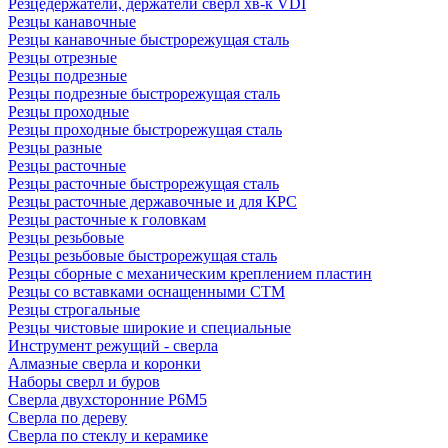
Резцедержатели, держатели сверл хв-к VDI
Резцы канавочные
Резцы канавочные быстрорежущая сталь
Резцы отрезные
Резцы подрезные
Резцы подрезные быстрорежущая сталь
Резцы проходные
Резцы проходные быстрорежущая сталь
Резцы разные
Резцы расточные
Резцы расточные быстрорежущая сталь
Резцы расточные державочные и для КРС
Резцы расточные к головкам
Резцы резьбовые
Резцы резьбовые быстрорежущая сталь
Резцы сборные с механическим креплением пластин
Резцы со вставками оснащенными СТМ
Резцы строгальные
Резцы чистовые широкие и специальные
Инструмент режущий - сверла
Алмазные сверла и коронки
Наборы сверл и буров
Сверла двухсторонние Р6М5
Сверла по дереву
Сверла по стеклу и керамике