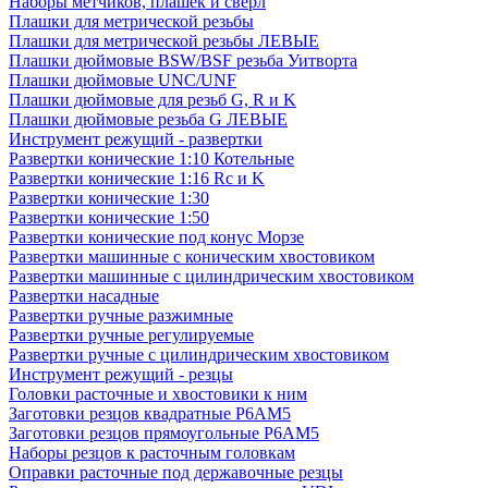
Наборы метчиков, плашек и свёрл
Плашки для метрической резьбы
Плашки для метрической резьбы ЛЕВЫЕ
Плашки дюймовые BSW/BSF резьба Уитворта
Плашки дюймовые UNC/UNF
Плашки дюймовые для резьб G, R и K
Плашки дюймовые резьба G ЛЕВЫЕ
Инструмент режущий - развертки
Развертки конические 1:10 Котельные
Развертки конические 1:16 Rc и K
Развертки конические 1:30
Развертки конические 1:50
Развертки конические под конус Морзе
Развертки машинные с коническим хвостовиком
Развертки машинные с цилиндрическим хвостовиком
Развертки насадные
Развертки ручные разжимные
Развертки ручные регулируемые
Развертки ручные с цилиндрическим хвостовиком
Инструмент режущий - резцы
Головки расточные и хвостовики к ним
Заготовки резцов квадратные Р6АМ5
Заготовки резцов прямоугольные Р6АМ5
Наборы резцов к расточным головкам
Оправки расточные под державочные резцы