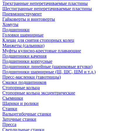
Трехгранные неперетачиваемые пластины
Шестигранные неперетачиваемые пластины
Пневмоинструмент
Гайковерты и винтоверты
Хомуты
Подшипники
Головки шарнирные
Клещи для снятия стопорных колец
Манжеты (сальники)
Муфты кулисно-крестовые плавающие
Подшипники качения
Подшипники корпусные
Подшипники линейные (шариковые втулки)
Подшипники шарнирные (Ш, ШС, ШМ и т.д.)
Пресс-масленки (тавотницы)
Смазки подшипников
Стопорные кольца
Стопорные кольца эксцентрические
Съемники
Шарики и ролики
Станки
Вальцегибочные станки
Заточные станки
Пресса
Сверлильные станки