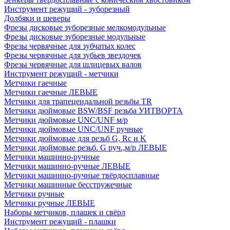
Инструмент режущий - зуборезный
Долбяки и шеверы
Фрезы дисковые зуборезные мелкомодульные
Фрезы дисковые зуборезные модульные
Фрезы червячные для зубчатых колес
Фрезы червячные для зубьев звездочек
Фрезы червячные для шлицевых валов
Инструмент режущий - метчики
Метчики гаечные
Метчики гаечные ЛЕВЫЕ
Метчики для трапецеидальной резьбы TR
Метчики дюймовые BSW/BSF резьба УИТВОРТА
Метчики дюймовые UNC/UNF м/р
Метчики дюймовые UNC/UNF ручные
Метчики дюймовые для резьб G, Rc и K
Метчики дюймовые резьб. G руч.,м/р ЛЕВЫЕ
Метчики машинно-ручные
Метчики машинно-ручные ЛЕВЫЕ
Метчики машинно-ручные твёрдосплавные
Метчики машинные бесстружечные
Метчики ручные
Метчики ручные ЛЕВЫЕ
Наборы метчиков, плашек и свёрл
Инструмент режущий - плашки