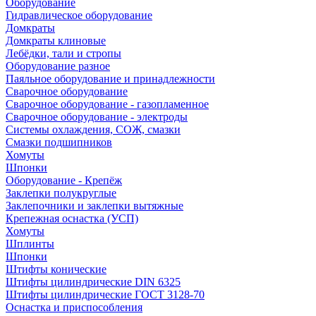
Оборудование
Гидравлическое оборудование
Домкраты
Домкраты клиновые
Лебёдки, тали и стропы
Оборудование разное
Паяльное оборудование и принадлежности
Сварочное оборудование
Сварочное оборудование - газопламенное
Сварочное оборудование - электроды
Системы охлаждения, СОЖ, смазки
Смазки подшипников
Хомуты
Шпонки
Оборудование - Крепёж
Заклепки полукруглые
Заклепочники и заклепки вытяжные
Крепежная оснастка (УСП)
Хомуты
Шплинты
Шпонки
Штифты конические
Штифты цилиндрические DIN 6325
Штифты цилиндрические ГОСТ 3128-70
Оснастка и приспособления