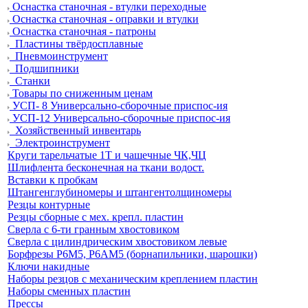
Оснастка станочная - втулки переходные
Оснастка станочная - оправки и втулки
Оснастка станочная - патроны
Пластины твёрдосплавные
Пневмоинструмент
Подшипники
Станки
Товары по сниженным ценам
УСП- 8 Универсально-сборочные приспос-ия
УСП-12 Универсально-сборочные приспос-ия
Хозяйственный инвентарь
Электроинструмент
Круги тарельчатые 1Т и чашечные ЧК,ЧЦ
Шлифлента бесконечная на ткани водост.
Вставки к пробкам
Штангенглубиномеры и штангентолщиномеры
Резцы контурные
Резцы сборные с мех. крепл. пластин
Сверла с 6-ти гранным хвостовиком
Сверла с цилиндрическим хвостовиком левые
Борфрезы Р6М5, Р6АМ5 (борнапильники, шарошки)
Ключи накидные
Наборы резцов с механическим креплением пластин
Наборы сменных пластин
Прессы