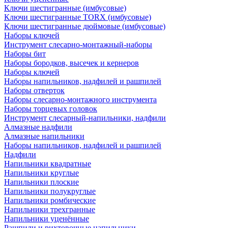
Ключи шестигранные (имбусовые)
Ключи шестигранные TORX (имбусовые)
Ключи шестигранные дюймовые (имбусовые)
Наборы ключей
Инструмент слесарно-монтажный-наборы
Наборы бит
Наборы бородков, высечек и кернеров
Наборы ключей
Наборы напильников, надфилей и рашпилей
Наборы отверток
Наборы слесарно-монтажного инструмента
Наборы торцевых головок
Инструмент слесарный-напильники, надфили
Алмазные надфили
Алмазные напильники
Наборы напильников, надфилей и рашпилей
Надфили
Напильники квадратные
Напильники круглые
Напильники плоские
Напильники полукруглые
Напильники ромбические
Напильники трехгранные
Напильники уценённые
Рашпили и рихтовочные напильники