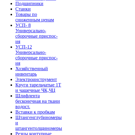
Подшипники
Станки
Товары по
сниженным ценам
УСП- 8
Универсально-
сборочные приспос-
ия
УСП-12
Универсально-
сборочные приспос-
ия
Хозяйственный
инвентарь
Электроинструмент
Круги тарельчатые 1Т
и чашечные ЧК,ЧЦ
Шлифлента
бесконечная на ткани
водост.
Вставки к пробкам
Штангенглубиномеры
и
штангентолщиномеры
Резцы контурные