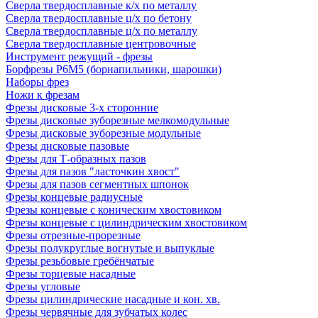
Сверла твердосплавные к/х по металлу
Сверла твердосплавные ц/х по бетону
Сверла твердосплавные ц/х по металлу
Сверла твердосплавные центровочные
Инструмент режущий - фрезы
Борфрезы Р6М5 (борнапильники, шарошки)
Наборы фрез
Ножи к фрезам
Фрезы дисковые 3-х сторонние
Фрезы дисковые зуборезные мелкомодульные
Фрезы дисковые зуборезные модульные
Фрезы дисковые пазовые
Фрезы для Т-образных пазов
Фрезы для пазов "ласточкин хвост"
Фрезы для пазов сегментных шпонок
Фрезы концевые радиусные
Фрезы концевые с коническим хвостовиком
Фрезы концевые с цилиндрическим хвостовиком
Фрезы отрезные-прорезные
Фрезы полукруглые вогнутые и выпуклые
Фрезы резьбовые гребёнчатые
Фрезы торцевые насадные
Фрезы угловые
Фрезы цилиндрические насадные и кон. хв.
Фрезы червячные для зубчатых колес