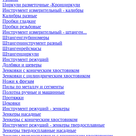
Циркули разметочные -Кронциркули
Инструмент измерительный - калибры
Калибры разные
Пробки гладкие
Пробки резьбовые
Инструмент измерительный - штанген...
Штангенглубиномеры
Штангенинструмент разный
Штангенрейсмасы
Штангенциркули
Инструмент режущий
Долбяки и шеверы
Зенковки с коническим хвостовиком
Зенковки с цилиндрическим хвостовиком
Ножи к фрезам
Пилы по металлу и сегменты
Полотна ручные и машинные
Протяжки
Цековки
Инструмент режущий - зенкеры
Зенкеры насадные
Зенкеры с коническим хвостовиком
Инструмент режущий - зенкеры твердосплавные
Зенкеры твердосплавные насадные
Зенкеры твердосплавные с коническим хвостовиком