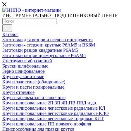
ИНСТРУМЕНТАЛЬНО - ПОДШИПНИКОВЫЙ ЦЕНТР
Каталог
Заготовки для резцов и осевого инструмента
Заготовки - стержни круглые Р6АМ5 и ВК6М
Заготовки резцов квадратные Р6АМ5
Заготовки резцов прямоугольные Р6АМ5
Инструмент абразивный
Бруски шлифовальные
Зерно шлифовальное
Круги вулканитовые
Круги зачистные (обдирочные)
Круги и пасты полировальные
Круги отрезные
Круги тарельчатые и чашечные
Круги шлифовальные 2П,3П,4П,ПВ,ПВД и др.
Круги шлифовальные лепестковые радиальные КЛ
Круги шлифовальные лепестковые радиальные КЛО
Круги шлифовальные лепестковые торцовые КЛТ
Круги шлифовальные ПП прямого профиля
Приспособления для правки кругов