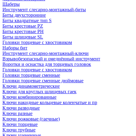
Шаберы
Инструмент слесарно-монтажный-биты
Биты двухсторонние
Биты квадратные тип S
Биты крестовые РZ
Биты крестовые РН
Биты шлицевые SL
Головки торцевые с хвостовиком
Наборы бит
Инструмент слесарно-монтажный-ключи
Взрывобезопасный и омеднённый инструмент
Воротки и оснаcтка для торцевых головок
Головки торцевые с хвостовиком
Головки торцевые сменные
Головки торцевые сменные дюймовые
Ключи динамометрические
Ключи для круглых шлицевых гаек
Ключи комбинированные
Ключи накидные кольцевые коленчатые и пр
Ключи разводные
Ключи разные
Ключи рожковые (гаечные)
Ключи торцевые
Ключи трубные
Ключи уцененные