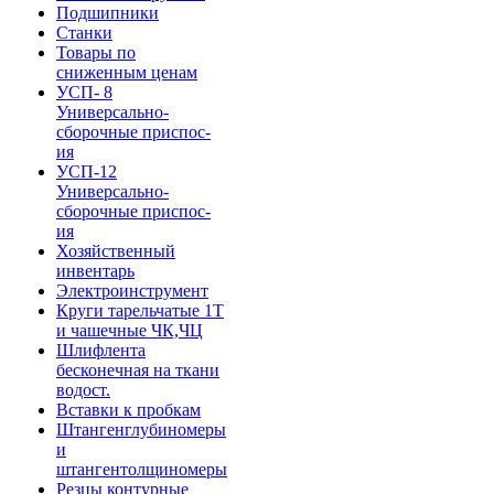
Подшипники
Станки
Товары по
сниженным ценам
УСП- 8
Универсально-
сборочные приспос-
ия
УСП-12
Универсально-
сборочные приспос-
ия
Хозяйственный
инвентарь
Электроинструмент
Круги тарельчатые 1Т
и чашечные ЧК,ЧЦ
Шлифлента
бесконечная на ткани
водост.
Вставки к пробкам
Штангенглубиномеры
и
штангентолщиномеры
Резцы контурные