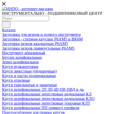
ИНСТРУМЕНТАЛЬНО - ПОДШИПНИКОВЫЙ ЦЕНТР
Каталог
Заготовки для резцов и осевого инструмента
Заготовки - стержни круглые Р6АМ5 и ВК6М
Заготовки резцов квадратные Р6АМ5
Заготовки резцов прямоугольные Р6АМ5
Инструмент абразивный
Бруски шлифовальные
Зерно шлифовальное
Круги вулканитовые
Круги зачистные (обдирочные)
Круги и пасты полировальные
Круги отрезные
Круги тарельчатые и чашечные
Круги шлифовальные 2П,3П,4П,ПВ,ПВД и др.
Круги шлифовальные лепестковые радиальные КЛ
Круги шлифовальные лепестковые радиальные КЛО
Круги шлифовальные лепестковые торцовые КЛТ
Круги шлифовальные ПП прямого профиля
Приспособления для правки кругов