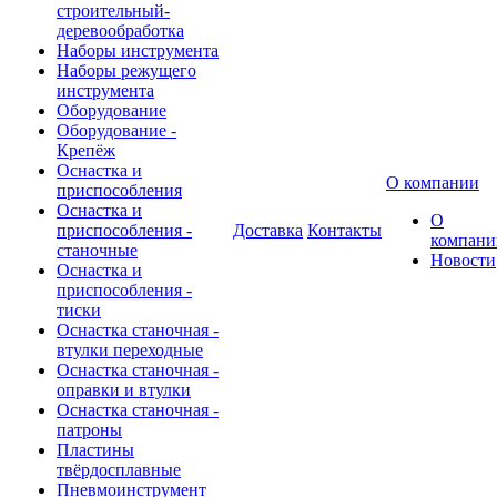
строительный-
деревообработка
Наборы инструмента
Наборы режущего
инструмента
Оборудование
Оборудование -
Крепёж
Оснастка и
О компании
приспособления
Оснастка и
О
приспособления -
Доставка
Контакты
компани
станочные
Новости
Оснастка и
приспособления -
тиски
Оснастка станочная -
втулки переходные
Оснастка станочная -
оправки и втулки
Оснастка станочная -
патроны
Пластины
твёрдосплавные
Пневмоинструмент