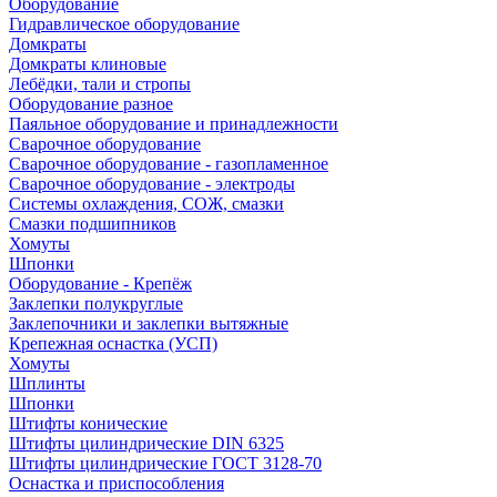
Оборудование
Гидравлическое оборудование
Домкраты
Домкраты клиновые
Лебёдки, тали и стропы
Оборудование разное
Паяльное оборудование и принадлежности
Сварочное оборудование
Сварочное оборудование - газопламенное
Сварочное оборудование - электроды
Системы охлаждения, СОЖ, смазки
Смазки подшипников
Хомуты
Шпонки
Оборудование - Крепёж
Заклепки полукруглые
Заклепочники и заклепки вытяжные
Крепежная оснастка (УСП)
Хомуты
Шплинты
Шпонки
Штифты конические
Штифты цилиндрические DIN 6325
Штифты цилиндрические ГОСТ 3128-70
Оснастка и приспособления