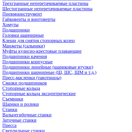
Трехгранные неперетачиваемые пластины
Шестигранные неперетачиваемые пластины
Пневмоинструмент
Гайковерты и винтоверты
Хомуты
Подшипники
Головки шарнирные
Клещи для снятия стопорных колец
Манжеты (сальники)
Муфты кулисно-крестовые плавающие
Подшипники качения
Подшипники корпусные
Подшипники линейные (шариковые втулки)
Подшипники шарнирные (Ш, ШС, ШМ и т.д.)
Пресс-масленки (тавотницы)
Смазки подшипников
Стопорные кольца
Стопорные кольца эксцентрические
Съемники
Шарики и ролики
Станки
Вальцегибочные станки
Заточные станки
Пресса
Сверлильные станки