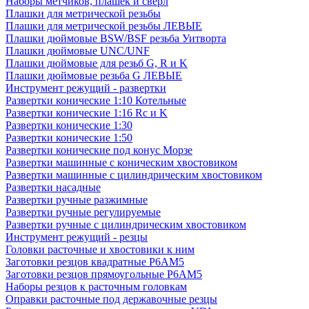
Наборы метчиков, плашек и свёрл
Плашки для метрической резьбы
Плашки для метрической резьбы ЛЕВЫЕ
Плашки дюймовые BSW/BSF резьба Уитворта
Плашки дюймовые UNC/UNF
Плашки дюймовые для резьб G, R и K
Плашки дюймовые резьба G ЛЕВЫЕ
Инструмент режущий - развертки
Развертки конические 1:10 Котельные
Развертки конические 1:16 Rc и K
Развертки конические 1:30
Развертки конические 1:50
Развертки конические под конус Морзе
Развертки машинные с коническим хвостовиком
Развертки машинные с цилиндрическим хвостовиком
Развертки насадные
Развертки ручные разжимные
Развертки ручные регулируемые
Развертки ручные с цилиндрическим хвостовиком
Инструмент режущий - резцы
Головки расточные и хвостовики к ним
Заготовки резцов квадратные Р6АМ5
Заготовки резцов прямоугольные Р6АМ5
Наборы резцов к расточным головкам
Оправки расточные под державочные резцы