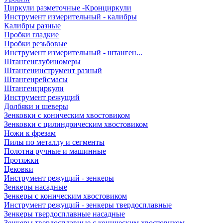
Циркули разметочные -Кронциркули
Инструмент измерительный - калибры
Калибры разные
Пробки гладкие
Пробки резьбовые
Инструмент измерительный - штанген...
Штангенглубиномеры
Штангенинструмент разный
Штангенрейсмасы
Штангенциркули
Инструмент режущий
Долбяки и шеверы
Зенковки с коническим хвостовиком
Зенковки с цилиндрическим хвостовиком
Ножи к фрезам
Пилы по металлу и сегменты
Полотна ручные и машинные
Протяжки
Цековки
Инструмент режущий - зенкеры
Зенкеры насадные
Зенкеры с коническим хвостовиком
Инструмент режущий - зенкеры твердосплавные
Зенкеры твердосплавные насадные
Зенкеры твердосплавные с коническим хвостовиком