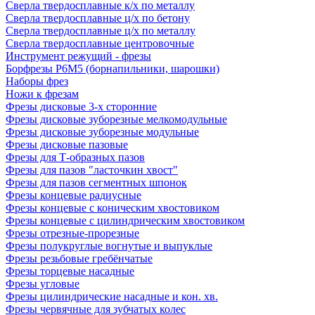
Сверла твердосплавные к/х по металлу
Сверла твердосплавные ц/х по бетону
Сверла твердосплавные ц/х по металлу
Сверла твердосплавные центровочные
Инструмент режущий - фрезы
Борфрезы Р6М5 (борнапильники, шарошки)
Наборы фрез
Ножи к фрезам
Фрезы дисковые 3-х сторонние
Фрезы дисковые зуборезные мелкомодульные
Фрезы дисковые зуборезные модульные
Фрезы дисковые пазовые
Фрезы для Т-образных пазов
Фрезы для пазов "ласточкин хвост"
Фрезы для пазов сегментных шпонок
Фрезы концевые радиусные
Фрезы концевые с коническим хвостовиком
Фрезы концевые с цилиндрическим хвостовиком
Фрезы отрезные-прорезные
Фрезы полукруглые вогнутые и выпуклые
Фрезы резьбовые гребёнчатые
Фрезы торцевые насадные
Фрезы угловые
Фрезы цилиндрические насадные и кон. хв.
Фрезы червячные для зубчатых колес