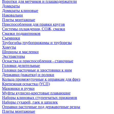
Воротки для метчиков и плашкодержатели
Домкраты
Домкраты клиновые
Наковальни
Плиты монтажные
Приспособления для правки кругов
Системы охлаждения, СОЖ, смазки
Смазки подшипников
Съемники
Трубогибы,трубоприжимы и труборезы
Хомуты
Шприцы и масленки
Экстракторы
Оснастка и приспособления - станочные
Головки делительные
Головки расточные и хвостовики к ним
Державки (накатки) и ролики
Кольца промежуточные к оправкам для фрез
Крепежная оснастка (УСП)
Маховики и ручки
Муфты кулисно-крестовые плавающие
Наборы клиновых ступенчатых прижимов
Наборы сухарей, гаек и шпилек
Оправки расточные под державочные резцы
Плиты монтажные