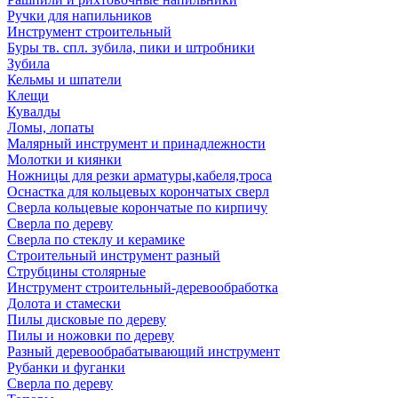
Ручки для напильников
Инструмент строительный
Буры тв. спл. зубила, пики и штробники
Зубила
Кельмы и шпатели
Клещи
Кувалды
Ломы, лопаты
Малярный инструмент и принадлежности
Молотки и киянки
Ножницы для резки арматуры,кабеля,троса
Оснастка для кольцевых корончатых сверл
Сверла кольцевые корончатые по кирпичу
Сверла по дереву
Сверла по стеклу и керамике
Строительный инструмент разный
Струбцины столярные
Инструмент строительный-деревообработка
Долота и стамески
Пилы дисковые по дереву
Пилы и ножовки по дереву
Разный деревообрабатывающий инструмент
Рубанки и фуганки
Сверла по дереву