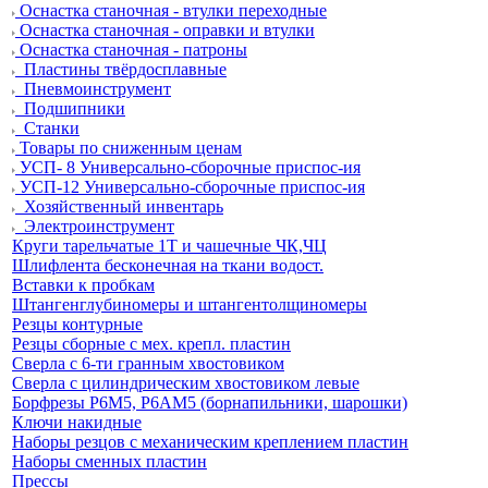
Оснастка станочная - втулки переходные
Оснастка станочная - оправки и втулки
Оснастка станочная - патроны
Пластины твёрдосплавные
Пневмоинструмент
Подшипники
Станки
Товары по сниженным ценам
УСП- 8 Универсально-сборочные приспос-ия
УСП-12 Универсально-сборочные приспос-ия
Хозяйственный инвентарь
Электроинструмент
Круги тарельчатые 1Т и чашечные ЧК,ЧЦ
Шлифлента бесконечная на ткани водост.
Вставки к пробкам
Штангенглубиномеры и штангентолщиномеры
Резцы контурные
Резцы сборные с мех. крепл. пластин
Сверла с 6-ти гранным хвостовиком
Сверла с цилиндрическим хвостовиком левые
Борфрезы Р6М5, Р6АМ5 (борнапильники, шарошки)
Ключи накидные
Наборы резцов с механическим креплением пластин
Наборы сменных пластин
Прессы