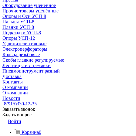
Оборудование уценённое
Прочие товары уценённые
Опоры и Оси УСП-8
Пальцы УСП-8
Планки УСП-8
Подкладки УСП-8
Опоры УСП-12
Удлинители силовые
Электроперфораторы
Кольца резьбовые
Скобы гладкие регулируемые
Лестницы и стремянки
Пневмоинструмент разный
Доставка
Контакты
О компании
О компании
Новости
8(915)330-12-35
Заказать звонок
Задать вопрос
Войти
Корзина
0