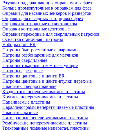
Втулки поддерживающ. к оправкам для фрез
Кольца промежуточные к оправкам для фрез
Оправки для насадных зенкеров и развёрток
Оправки для насадных и торцовых фрез
Оправки контрольные с хвостовиком
Оправки контрольные центровые
Оправки переходные для сверлильных патронов
Оснастка станочная - патроны
Наборы цанг ER
Патроны быстросменные с шариками
Патроны резбонарезные для метчиков
Патроны сверлильные
Патроны токарные и комплектующие
Патроны фрезерные
Патроны цанговые и цанги ER
Патроны цанговые и цанги-втулки перех-ые
Пластины твёрдосплавные
Квадратные неперетачиваемые пластины
Круглые неперетачиваемые пластины
Напаиваемые пластины
Параллелограмм неперетачиваемые пластины
Пластины разные
Пятигранные неперетачиваемые пластины
Ромбические неперетачиваемые пластины
Трехгранные ломаные неперетач. пластины