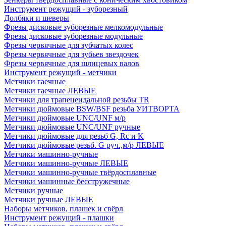
Инструмент режущий - зуборезный
Долбяки и шеверы
Фрезы дисковые зуборезные мелкомодульные
Фрезы дисковые зуборезные модульные
Фрезы червячные для зубчатых колес
Фрезы червячные для зубьев звездочек
Фрезы червячные для шлицевых валов
Инструмент режущий - метчики
Метчики гаечные
Метчики гаечные ЛЕВЫЕ
Метчики для трапецеидальной резьбы TR
Метчики дюймовые BSW/BSF резьба УИТВОРТА
Метчики дюймовые UNC/UNF м/р
Метчики дюймовые UNC/UNF ручные
Метчики дюймовые для резьб G, Rc и K
Метчики дюймовые резьб. G руч.,м/р ЛЕВЫЕ
Метчики машинно-ручные
Метчики машинно-ручные ЛЕВЫЕ
Метчики машинно-ручные твёрдосплавные
Метчики машинные бесстружечные
Метчики ручные
Метчики ручные ЛЕВЫЕ
Наборы метчиков, плашек и свёрл
Инструмент режущий - плашки