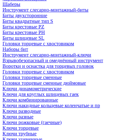
Шаберы
Инструмент слесарно-монтажный-биты
Биты двухсторонние
Биты квадратные тип S
Биты крестовые РZ
Биты крестовые РН
Биты шлицевые SL
Головки торцевые с хвостовиком
Наборы бит
Инструмент слесарно-монтажный-ключи
Взрывобезопасный и омеднённый инструмент
Воротки и оснаcтка для торцевых головок
Головки торцевые с хвостовиком
Головки торцевые сменные
Головки торцевые сменные дюймовые
Ключи динамометрические
Ключи для круглых шлицевых гаек
Ключи комбинированные
Ключи накидные кольцевые коленчатые и пр
Ключи разводные
Ключи разные
Ключи рожковые (гаечные)
Ключи торцевые
Ключи трубные
Ключи уцененные