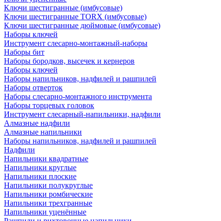
Ключи шестигранные (имбусовые)
Ключи шестигранные TORX (имбусовые)
Ключи шестигранные дюймовые (имбусовые)
Наборы ключей
Инструмент слесарно-монтажный-наборы
Наборы бит
Наборы бородков, высечек и кернеров
Наборы ключей
Наборы напильников, надфилей и рашпилей
Наборы отверток
Наборы слесарно-монтажного инструмента
Наборы торцевых головок
Инструмент слесарный-напильники, надфили
Алмазные надфили
Алмазные напильники
Наборы напильников, надфилей и рашпилей
Надфили
Напильники квадратные
Напильники круглые
Напильники плоские
Напильники полукруглые
Напильники ромбические
Напильники трехгранные
Напильники уценённые
Рашпили и рихтовочные напильники