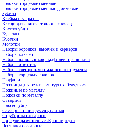
Головки торцевые сменные
Головки торцевые сменные дюймовые
Зубила
Клейма и маркеры
Клещи для снятия стопорных колец
Круглогубцы
Кувалды
Кусачки
Молотки
Наборы бородков, высечек и кернеров
Наборы ключей
Наборы напильников, надфилей и рашпилей
Наборы отверток
Наборы слесарно-монтажного инструмента
Наборы торцевых головок
Надфили
Ножницы для резки арматуры,кабеля,троса
Ножницы по металлу
Ножовки по металлу
Отвертки
Плоскогубцы
Слесарный инструмент, разный
Струбцины слесарные
Циркули разметочные -Кронциркули
Чертилки слесарные