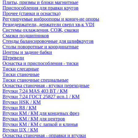
Плиты, призмы и блоки магнитные
Приспособления для правки кругов
Прочее (станки и оснастка)
Регулируемые виброопоры и конич-ие опоры
Резцедержатели, держатели сверл хв-к VDI
Системы охлаждения, СОЖ, смазки
Смазки подшипников
Стенды балансировочные для шлифкругов
Столы поворотные и координатные
Центры и задние бабки
Штревели
Оснастка и приспособления - тиски
Тиски слесарные
Тиски станочные
Тиски станочные специальные
Оснастка станочная - втулки переходные
Втулки 7:24 MAS 403 BT / КМ
Втулки 7:24 ГОСТ 25827 исп.1 / КМ
Втулки HSK / КМ
Втулки R8 / КМ
Втулки КМ / КМ для концевых фрез
Втулки КМ / КМ для центров
Втулки КМ / КМ с лапкой и клинья
Втулки ЦХ / КМ
Оснастка станочная - оправки и втулки