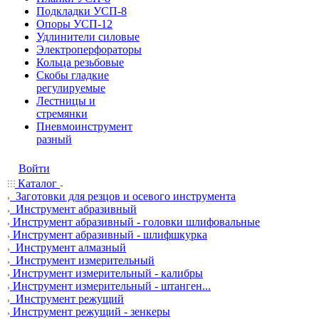
Подкладки УСП-8
Опоры УСП-12
Удлинители силовые
Электроперфораторы
Кольца резьбовые
Скобы гладкие
регулируемые
Лестницы и
стремянки
Пневмоинструмент
разный
Войти
Каталог
Заготовки для резцов и осевого инструмента
Инструмент абразивный
Инструмент абразивный - головки шлифовальные
Инструмент абразивный - шлифшкурка
Инструмент алмазный
Инструмент измерительный
Инструмент измерительный - калибры
Инструмент измерительный - штанген...
Инструмент режущий
Инструмент режущий - зенкеры