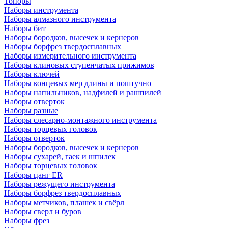
Топоры
Наборы инструмента
Наборы алмазного инструмента
Наборы бит
Наборы бородков, высечек и кернеров
Наборы борфрез твердосплавных
Наборы измерительного инструмента
Наборы клиновых ступенчатых прижимов
Наборы ключей
Наборы концевых мер длины и поштучно
Наборы напильников, надфилей и рашпилей
Наборы отверток
Наборы разные
Наборы слесарно-монтажного инструмента
Наборы торцевых головок
Наборы отверток
Наборы бородков, высечек и кернеров
Наборы сухарей, гаек и шпилек
Наборы торцевых головок
Наборы цанг ER
Наборы режущего инструмента
Наборы борфрез твердосплавных
Наборы метчиков, плашек и свёрл
Наборы сверл и буров
Наборы фрез