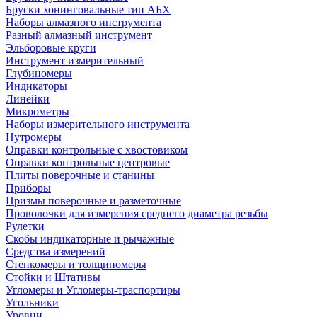
Бруски хонинговальные тип АБХ
Наборы алмазного инструмента
Разный алмазный инструмент
Эльборовые круги
Инструмент измерительный
Глубиномеры
Индикаторы
Линейки
Микрометры
Наборы измерительного инструмента
Нутромеры
Оправки контрольные с хвостовиком
Оправки контрольные центровые
Плиты поверочные и станины
Приборы
Призмы поверочные и разметочные
Проволочки для измерения среднего диаметра резьбы
Рулетки
Скобы индикаторные и рычажные
Средства измерений
Стенкомеры и толщиномеры
Стойки и Штативы
Угломеры и Угломеры-траспортиры
Угольники
Уровни