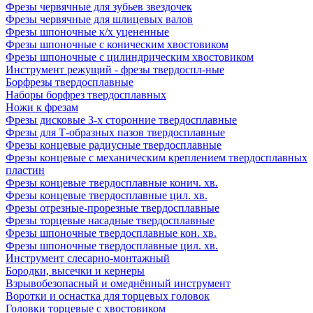
Фрезы червячные для зубьев звездочек
Фрезы червячные для шлицевых валов
Фрезы шпоночные к/х уцененные
Фрезы шпоночные с коническим хвостовиком
Фрезы шпоночные с цилиндрическим хвостовиком
Инструмент режущий - фрезы твердоспл-ные
Борфрезы твердосплавные
Наборы борфрез твердосплавных
Ножи к фрезам
Фрезы дисковые 3-х сторонние твердосплавные
Фрезы для Т-образных пазов твердосплавные
Фрезы концевые радиусные твердосплавные
Фрезы концевые с механическим креплением твердосплавных
пластин
Фрезы концевые твердосплавные конич. хв.
Фрезы концевые твердосплавные цил. хв.
Фрезы отрезные-прорезные твердосплавные
Фрезы торцевые насадные твердосплавные
Фрезы шпоночные твердосплавные кон. хв.
Фрезы шпоночные твердосплавные цил. хв.
Инструмент слесарно-монтажный
Бородки, высечки и кернеры
Взрывобезопасный и омеднённый инструмент
Воротки и оснаcтка для торцевых головок
Головки торцевые с хвостовиком