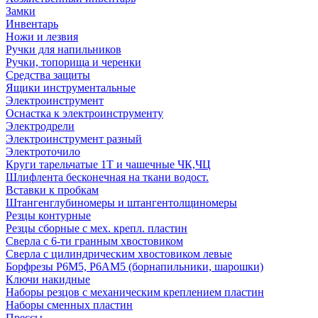
Замки
Инвентарь
Ножи и лезвия
Ручки для напильников
Ручки, топорища и черенки
Средства защиты
Ящики инструментальные
Электроинструмент
Оснастка к электроинструменту
Электродрели
Электроинструмент разный
Электроточило
Круги тарельчатые 1Т и чашечные ЧК,ЧЦ
Шлифлента бесконечная на ткани водост.
Вставки к пробкам
Штангенглубиномеры и штангентолщиномеры
Резцы контурные
Резцы сборные с мех. крепл. пластин
Сверла с 6-ти гранным хвостовиком
Сверла с цилиндрическим хвостовиком левые
Борфрезы Р6М5, Р6АМ5 (борнапильники, шарошки)
Ключи накидные
Наборы резцов с механическим креплением пластин
Наборы сменных пластин
Прессы