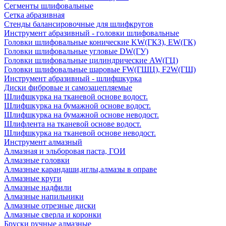
Сегменты шлифовальные
Сетка абразивная
Стенды балансировочные для шлифкругов
Инструмент абразивный - головки шлифовальные
Головки шлифовальные конические KW(ГКЗ), EW(ГК)
Головки шлифовальные угловые DW(ГУ)
Головки шлифовальные цилиндрические AW(ГЦ)
Головки шлифовальные шаровые FW(ГШЦ), F2W(ГШ)
Инструмент абразивный - шлифшкурка
Диски фибровые и самозацепляемые
Шлифшкурка на тканевой основе водост.
Шлифшкурка на бумажной основе водост.
Шлифшкурка на бумажной основе неводост.
Шлифлента на тканевой основе водост.
Шлифшкурка на тканевой основе неводост.
Инструмент алмазный
Алмазная и эльборовая паста, ГОИ
Алмазные головки
Алмазные карандаши,иглы,алмазы в оправе
Алмазные круги
Алмазные надфили
Алмазные напильники
Алмазные отрезные диски
Алмазные сверла и коронки
Бруски ручные алмазные