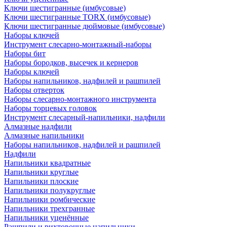
Ключи шестигранные (имбусовые)
Ключи шестигранные TORX (имбусовые)
Ключи шестигранные дюймовые (имбусовые)
Наборы ключей
Инструмент слесарно-монтажный-наборы
Наборы бит
Наборы бородков, высечек и кернеров
Наборы ключей
Наборы напильников, надфилей и рашпилей
Наборы отверток
Наборы слесарно-монтажного инструмента
Наборы торцевых головок
Инструмент слесарный-напильники, надфили
Алмазные надфили
Алмазные напильники
Наборы напильников, надфилей и рашпилей
Надфили
Напильники квадратные
Напильники круглые
Напильники плоские
Напильники полукруглые
Напильники ромбические
Напильники трехгранные
Напильники уценённые
Рашпили и рихтовочные напильники