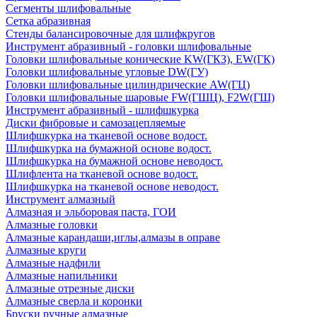
Сегменты шлифовальные
Сетка абразивная
Стенды балансировочные для шлифкругов
Инструмент абразивный - головки шлифовальные
Головки шлифовальные конические KW(ГКЗ), EW(ГК)
Головки шлифовальные угловые DW(ГУ)
Головки шлифовальные цилиндрические AW(ГЦ)
Головки шлифовальные шаровые FW(ГШЦ), F2W(ГШ)
Инструмент абразивный - шлифшкурка
Диски фибровые и самозацепляемые
Шлифшкурка на тканевой основе водост.
Шлифшкурка на бумажной основе водост.
Шлифшкурка на бумажной основе неводост.
Шлифлента на тканевой основе водост.
Шлифшкурка на тканевой основе неводост.
Инструмент алмазный
Алмазная и эльборовая паста, ГОИ
Алмазные головки
Алмазные карандаши,иглы,алмазы в оправе
Алмазные круги
Алмазные надфили
Алмазные напильники
Алмазные отрезные диски
Алмазные сверла и коронки
Бруски ручные алмазные