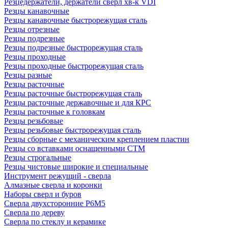
Резцедержатели, держатели сверл хв-к VDI
Резцы канавочные
Резцы канавочные быстрорежущая сталь
Резцы отрезные
Резцы подрезные
Резцы подрезные быстрорежущая сталь
Резцы проходные
Резцы проходные быстрорежущая сталь
Резцы разные
Резцы расточные
Резцы расточные быстрорежущая сталь
Резцы расточные державочные и для КРС
Резцы расточные к головкам
Резцы резьбовые
Резцы резьбовые быстрорежущая сталь
Резцы сборные с механическим креплением пластин
Резцы со вставками оснащенными СТМ
Резцы строгальные
Резцы чистовые широкие и специальные
Инструмент режущий - сверла
Алмазные сверла и коронки
Наборы сверл и буров
Сверла двухсторонние Р6М5
Сверла по дереву
Сверла по стеклу и керамике