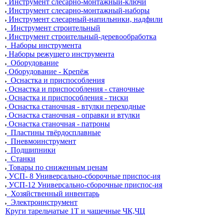
Инструмент слесарно-монтажный-ключи
Инструмент слесарно-монтажный-наборы
Инструмент слесарный-напильники, надфили
Инструмент строительный
Инструмент строительный-деревообработка
Наборы инструмента
Наборы режущего инструмента
Оборудование
Оборудование - Крепёж
Оснастка и приспособления
Оснастка и приспособления - станочные
Оснастка и приспособления - тиски
Оснастка станочная - втулки переходные
Оснастка станочная - оправки и втулки
Оснастка станочная - патроны
Пластины твёрдосплавные
Пневмоинструмент
Подшипники
Станки
Товары по сниженным ценам
УСП- 8 Универсально-сборочные приспос-ия
УСП-12 Универсально-сборочные приспос-ия
Хозяйственный инвентарь
Электроинструмент
Круги тарельчатые 1Т и чашечные ЧК,ЧЦ