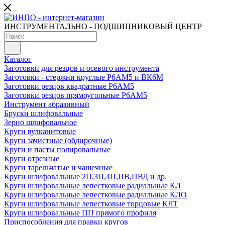
ИНСТРУМЕНТАЛЬНО - ПОДШИПНИКОВЫЙ ЦЕНТР
Каталог
Заготовки для резцов и осевого инструмента
Заготовки - стержни круглые Р6АМ5 и ВК6М
Заготовки резцов квадратные Р6АМ5
Заготовки резцов прямоугольные Р6АМ5
Инструмент абразивный
Бруски шлифовальные
Зерно шлифовальное
Круги вулканитовые
Круги зачистные (обдирочные)
Круги и пасты полировальные
Круги отрезные
Круги тарельчатые и чашечные
Круги шлифовальные 2П,3П,4П,ПВ,ПВД и др.
Круги шлифовальные лепестковые радиальные КЛ
Круги шлифовальные лепестковые радиальные КЛО
Круги шлифовальные лепестковые торцовые КЛТ
Круги шлифовальные ПП прямого профиля
Приспособления для правки кругов