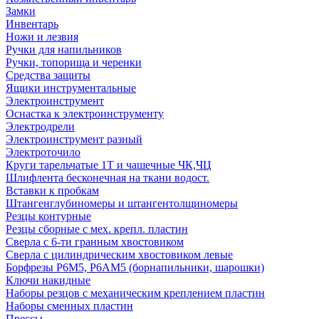
Замки
Инвентарь
Ножи и лезвия
Ручки для напильников
Ручки, топорища и черенки
Средства защиты
Ящики инструментальные
Электроинструмент
Оснастка к электроинструменту
Электродрели
Электроинструмент разный
Электроточило
Круги тарельчатые 1Т и чашечные ЧК,ЧЦ
Шлифлента бесконечная на ткани водост.
Вставки к пробкам
Штангенглубиномеры и штангентолщиномеры
Резцы контурные
Резцы сборные с мех. крепл. пластин
Сверла с 6-ти гранным хвостовиком
Сверла с цилиндрическим хвостовиком левые
Борфрезы Р6М5, Р6АМ5 (борнапильники, шарошки)
Ключи накидные
Наборы резцов с механическим креплением пластин
Наборы сменных пластин
Прессы