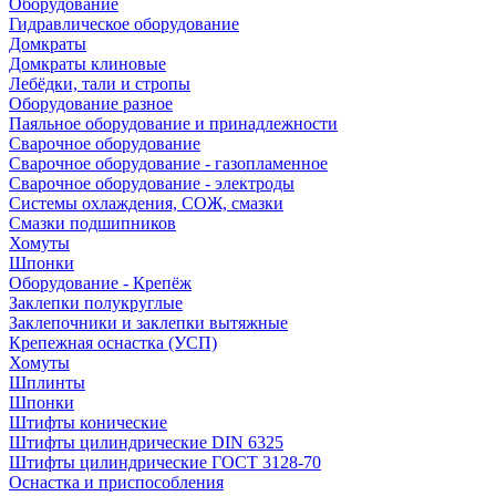
Оборудование
Гидравлическое оборудование
Домкраты
Домкраты клиновые
Лебёдки, тали и стропы
Оборудование разное
Паяльное оборудование и принадлежности
Сварочное оборудование
Сварочное оборудование - газопламенное
Сварочное оборудование - электроды
Системы охлаждения, СОЖ, смазки
Смазки подшипников
Хомуты
Шпонки
Оборудование - Крепёж
Заклепки полукруглые
Заклепочники и заклепки вытяжные
Крепежная оснастка (УСП)
Хомуты
Шплинты
Шпонки
Штифты конические
Штифты цилиндрические DIN 6325
Штифты цилиндрические ГОСТ 3128-70
Оснастка и приспособления