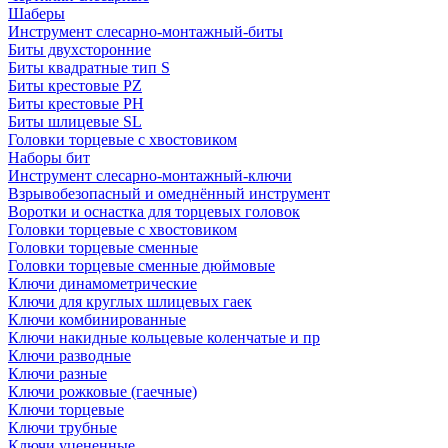
Шаберы
Инструмент слесарно-монтажный-биты
Биты двухсторонние
Биты квадратные тип S
Биты крестовые РZ
Биты крестовые РН
Биты шлицевые SL
Головки торцевые с хвостовиком
Наборы бит
Инструмент слесарно-монтажный-ключи
Взрывобезопасный и омеднённый инструмент
Воротки и оснаcтка для торцевых головок
Головки торцевые с хвостовиком
Головки торцевые сменные
Головки торцевые сменные дюймовые
Ключи динамометрические
Ключи для круглых шлицевых гаек
Ключи комбинированные
Ключи накидные кольцевые коленчатые и пр
Ключи разводные
Ключи разные
Ключи рожковые (гаечные)
Ключи торцевые
Ключи трубные
Ключи уцененные