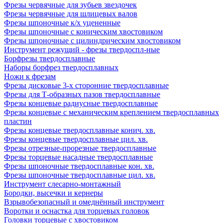
Фрезы червячные для зубьев звездочек
Фрезы червячные для шлицевых валов
Фрезы шпоночные к/х уцененные
Фрезы шпоночные с коническим хвостовиком
Фрезы шпоночные с цилиндрическим хвостовиком
Инструмент режущий - фрезы твердоспл-ные
Борфрезы твердосплавные
Наборы борфрез твердосплавных
Ножи к фрезам
Фрезы дисковые 3-х сторонние твердосплавные
Фрезы для Т-образных пазов твердосплавные
Фрезы концевые радиусные твердосплавные
Фрезы концевые с механическим креплением твердосплавных
пластин
Фрезы концевые твердосплавные конич. хв.
Фрезы концевые твердосплавные цил. хв.
Фрезы отрезные-прорезные твердосплавные
Фрезы торцевые насадные твердосплавные
Фрезы шпоночные твердосплавные кон. хв.
Фрезы шпоночные твердосплавные цил. хв.
Инструмент слесарно-монтажный
Бородки, высечки и кернеры
Взрывобезопасный и омеднённый инструмент
Воротки и оснаcтка для торцевых головок
Головки торцевые с хвостовиком