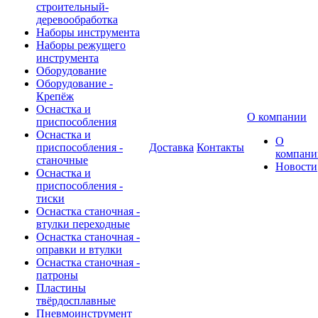
строительный-
деревообработка
Наборы инструмента
Наборы режущего
инструмента
Оборудование
Оборудование -
Крепёж
Оснастка и
О компании
приспособления
Оснастка и
О
приспособления -
Доставка
Контакты
компани
станочные
Новости
Оснастка и
приспособления -
тиски
Оснастка станочная -
втулки переходные
Оснастка станочная -
оправки и втулки
Оснастка станочная -
патроны
Пластины
твёрдосплавные
Пневмоинструмент