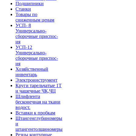
Подшипники
Станки
Товары по
сниженным ценам
УСП- 8
Универсально-
сборочные приспос-
ия
УСП-12
Универсально-
сборочные приспос-
ия
Хозяйственный
инвентарь
Электроинструмент
Круги тарельчатые 1Т
и чашечные ЧК,ЧЦ
Шлифлента
бесконечная на ткани
водост.
Вставки к пробкам
Штангенглубиномеры
и
штангентолщиномеры
Резцы контурные