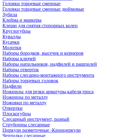
Головки торцевые сменные
Головки торцевые сменные дюймовые
Зубила
Клейма и маркеры
Клещи для снятия стопорных колец
Круглогубцы
Кувалды
Кусачки
Молотки
Наборы бородков, высечек и кернеров
Наборы ключей
Наборы напильников, надфилей и рашпилей
Наборы отверток
Наборы слесарно-монтажного инструмента
Наборы торцевых головок
Надфили
Ножницы для резки арматуры,кабеля,троса
Ножницы по металлу
Ножовки по металлу
Отвертки
Плоскогубцы
Слесарный инструмент, разный
Струбцины слесарные
Циркули разметочные -Кронциркули
Чертилки слесарные