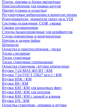
Плиты, призмы и блоки магнитные
Приспособления для правки кругов
Прочее (станки и оснастка)
Регулируемые виброопоры и конич-ие опоры
Резцедержатели, держатели сверл хв-к VDI
Системы охлаждения, СОЖ, смазки
Смазки подшипников
Стенды балансировочные для шлифкругов
Столы поворотные и координатные
Центры и задние бабки
Штревели
Оснастка и приспособления - тиски
Тиски слесарные
Тиски станочные
Тиски станочные специальные
Оснастка станочная - втулки переходные
Втулки 7:24 MAS 403 BT / КМ
Втулки 7:24 ГОСТ 25827 исп.1 / КМ
Втулки HSK / КМ
Втулки R8 / КМ
Втулки КМ / КМ для концевых фрез
Втулки КМ / КМ для центров
Втулки КМ / КМ с лапкой и клинья
Втулки ЦХ / КМ
Оснастка станочная - оправки и втулки