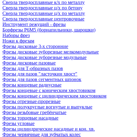
Сверла твердосплавные к/х по металлу
Сверла твердосплавные ц/х по бетону
Сверла твердосплавные ц/х по металлу
Сверла твердосплавные центровочные
Инструмент режущий - фрезы
Борфрезы Р6М5 (борнапильники, шарошки)
Наборы фрез
Ножи к фрезам
Фрезы дисковые 3-х сторонние
Фрезы дисковые зуборезные мелкомодульные
Фрезы дисковые зуборезные модульные
Фрезы дисковые пазовые
Фрезы для Т-образных пазов
Фрезы для пазов "ласточкин хвост"
Фрезы для пазов сегментных шпонок
Фрезы концевые радиусные
Фрезы концевые с коническим хвостовиком
Фрезы концевые с цилиндрическим хвостовиком
Фрезы отрезные-прорезные
Фрезы полукруглые вогнутые и выпуклые
Фрезы резьбовые гребёнчатые
Фрезы торцевые насадные
Фрезы угловые
Фрезы цилиндрические насадные и кон. хв.
Фрезы червячные для зубчатых колес