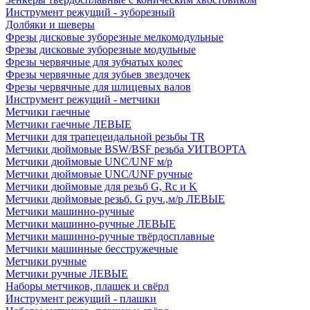
Инструмент режущий - зуборезный
Долбяки и шеверы
Фрезы дисковые зуборезные мелкомодульные
Фрезы дисковые зуборезные модульные
Фрезы червячные для зубчатых колес
Фрезы червячные для зубьев звездочек
Фрезы червячные для шлицевых валов
Инструмент режущий - метчики
Метчики гаечные
Метчики гаечные ЛЕВЫЕ
Метчики для трапецеидальной резьбы TR
Метчики дюймовые BSW/BSF резьба УИТВОРТА
Метчики дюймовые UNC/UNF м/р
Метчики дюймовые UNC/UNF ручные
Метчики дюймовые для резьб G, Rc и K
Метчики дюймовые резьб. G руч.,м/р ЛЕВЫЕ
Метчики машинно-ручные
Метчики машинно-ручные ЛЕВЫЕ
Метчики машинно-ручные твёрдосплавные
Метчики машинные бесстружечные
Метчики ручные
Метчики ручные ЛЕВЫЕ
Наборы метчиков, плашек и свёрл
Инструмент режущий - плашки