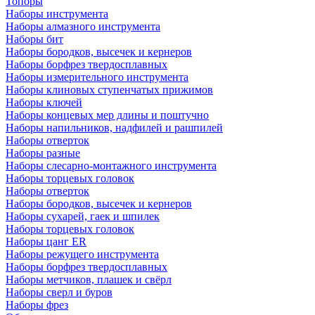
Топоры
Наборы инструмента
Наборы алмазного инструмента
Наборы бит
Наборы бородков, высечек и кернеров
Наборы борфрез твердосплавных
Наборы измерительного инструмента
Наборы клиновых ступенчатых прижимов
Наборы ключей
Наборы концевых мер длины и поштучно
Наборы напильников, надфилей и рашпилей
Наборы отверток
Наборы разные
Наборы слесарно-монтажного инструмента
Наборы торцевых головок
Наборы отверток
Наборы бородков, высечек и кернеров
Наборы сухарей, гаек и шпилек
Наборы торцевых головок
Наборы цанг ER
Наборы режущего инструмента
Наборы борфрез твердосплавных
Наборы метчиков, плашек и свёрл
Наборы сверл и буров
Наборы фрез