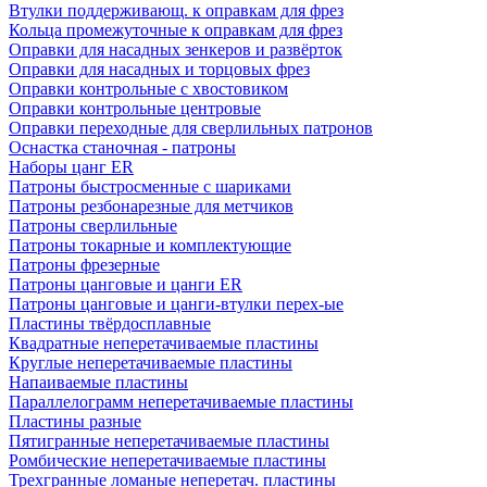
Втулки поддерживающ. к оправкам для фрез
Кольца промежуточные к оправкам для фрез
Оправки для насадных зенкеров и развёрток
Оправки для насадных и торцовых фрез
Оправки контрольные с хвостовиком
Оправки контрольные центровые
Оправки переходные для сверлильных патронов
Оснастка станочная - патроны
Наборы цанг ER
Патроны быстросменные с шариками
Патроны резбонарезные для метчиков
Патроны сверлильные
Патроны токарные и комплектующие
Патроны фрезерные
Патроны цанговые и цанги ER
Патроны цанговые и цанги-втулки перех-ые
Пластины твёрдосплавные
Квадратные неперетачиваемые пластины
Круглые неперетачиваемые пластины
Напаиваемые пластины
Параллелограмм неперетачиваемые пластины
Пластины разные
Пятигранные неперетачиваемые пластины
Ромбические неперетачиваемые пластины
Трехгранные ломаные неперетач. пластины