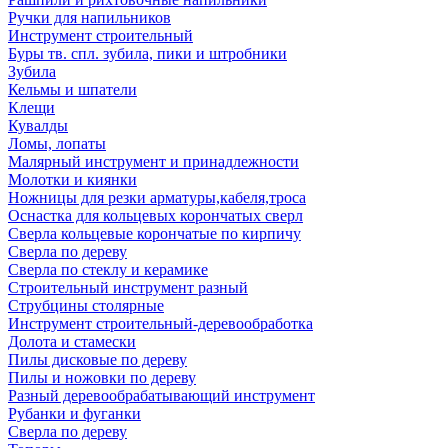
Ручки для напильников
Инструмент строительный
Буры тв. спл. зубила, пики и штробники
Зубила
Кельмы и шпатели
Клещи
Кувалды
Ломы, лопаты
Малярный инструмент и принадлежности
Молотки и киянки
Ножницы для резки арматуры,кабеля,троса
Оснастка для кольцевых корончатых сверл
Сверла кольцевые корончатые по кирпичу
Сверла по дереву
Сверла по стеклу и керамике
Строительный инструмент разный
Струбцины столярные
Инструмент строительный-деревообработка
Долота и стамески
Пилы дисковые по дереву
Пилы и ножовки по дереву
Разный деревообрабатывающий инструмент
Рубанки и фуганки
Сверла по дереву