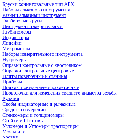
Бруски хонинговальные тип АБХ
Наборы алмазного инструмента
Разный алмазный инструмент
Эльборовые круги
Инструмент измерительный
Глубиномеры
Индикаторы
Линейки
Микрометры
Наборы измерительного инструмента
Нутромеры
Оправки контрольные с хвостовиком
Оправки контрольные центровые
Плиты поверочные и станины
Приборы
Призмы поверочные и разметочные
Проволочки для измерения среднего диаметра резьбы
Рулетки
Скобы индикаторные и рычажные
Средства измерений
Стенкомеры и толщиномеры
Стойки и Штативы
Угломеры и Угломеры-траспортиры
Угольники
Уровни