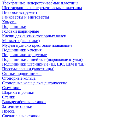
Трехгранные неперетачиваемые пластины
Шестигранные неперетачиваемые пластины
Пневмоинструмент
Гайковерты и винтоверты
Хомуты
Подшипники
Головки шарнирные
Клещи для снятия стопорных колец
Манжеты (сальники)
Муфты кулисно-крестовые плавающие
Подшипники качения
Подшипники корпусные
Подшипники линейные (шариковые втулки)
Подшипники шарнирные (Ш, ШС, ШМ и т.д.)
Пресс-масленки (тавотницы)
Смазки подшипников
Стопорные кольца
Стопорные кольца эксцентрические
Съемники
Шарики и ролики
Станки
Вальцегибочные станки
Заточные станки
Пресса
Сверлильные станки