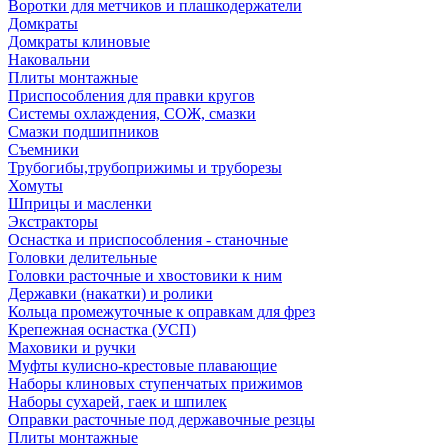
Воротки для метчиков и плашкодержатели
Домкраты
Домкраты клиновые
Наковальни
Плиты монтажные
Приспособления для правки кругов
Системы охлаждения, СОЖ, смазки
Смазки подшипников
Съемники
Трубогибы,трубоприжимы и труборезы
Хомуты
Шприцы и масленки
Экстракторы
Оснастка и приспособления - станочные
Головки делительные
Головки расточные и хвостовики к ним
Державки (накатки) и ролики
Кольца промежуточные к оправкам для фрез
Крепежная оснастка (УСП)
Маховики и ручки
Муфты кулисно-крестовые плавающие
Наборы клиновых ступенчатых прижимов
Наборы сухарей, гаек и шпилек
Оправки расточные под державочные резцы
Плиты монтажные