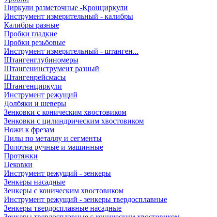
Циркули разметочные -Кронциркули
Инструмент измерительный - калибры
Калибры разные
Пробки гладкие
Пробки резьбовые
Инструмент измерительный - штанген...
Штангенглубиномеры
Штангенинструмент разный
Штангенрейсмасы
Штангенциркули
Инструмент режущий
Долбяки и шеверы
Зенковки с коническим хвостовиком
Зенковки с цилиндрическим хвостовиком
Ножи к фрезам
Пилы по металлу и сегменты
Полотна ручные и машинные
Протяжки
Цековки
Инструмент режущий - зенкеры
Зенкеры насадные
Зенкеры с коническим хвостовиком
Инструмент режущий - зенкеры твердосплавные
Зенкеры твердосплавные насадные
Зенкеры твердосплавные с коническим хвостовиком