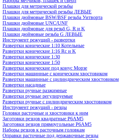
Наборы метчиков, плашек и свёрл
Плашки для метрической резьбы
Плашки для метрической резьбы ЛЕВЫЕ
Плашки дюймовые BSW/BSF резьба Уитворта
Плашки дюймовые UNC/UNF
Плашки дюймовые для резьб G, R и K
Плашки дюймовые резьба G ЛЕВЫЕ
Инструмент режущий - развертки
Развертки конические 1:10 Котельные
Развертки конические 1:16 Rc и K
Развертки конические 1:30
Развертки конические 1:50
Развертки конические под конус Морзе
Развертки машинные с коническим хвостовиком
Развертки машинные с цилиндрическим хвостовиком
Развертки насадные
Развертки ручные разжимные
Развертки ручные регулируемые
Развертки ручные с цилиндрическим хвостовиком
Инструмент режущий - резцы
Головки расточные и хвостовики к ним
Заготовки резцов квадратные Р6АМ5
Заготовки резцов прямоугольные Р6АМ5
Наборы резцов к расточным головкам
Оправки расточные под державочные резцы