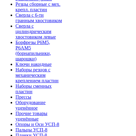
Резцы сборные с мех.
крепл. пластин
Сверла с 6-ти
гранным хвостовиком
Сверла с
цилиндрическим
хвостовиком левые
Борфрезы Р6М5,
Р6АМ5
(борнапильники,
шарошки)
Ключи накидные
Наборы резцов с
механическим
креплением пластин
Наборы сменных
пластин
Прессы
Оборудование
уценённое
Прочие товары
уценённые
Опоры и Оси УСП-8
Пальцы УСП-8
Планки УСП-8