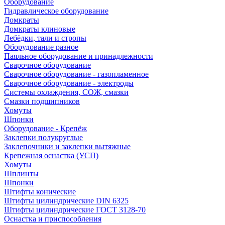
Оборудование
Гидравлическое оборудование
Домкраты
Домкраты клиновые
Лебёдки, тали и стропы
Оборудование разное
Паяльное оборудование и принадлежности
Сварочное оборудование
Сварочное оборудование - газопламенное
Сварочное оборудование - электроды
Системы охлаждения, СОЖ, смазки
Смазки подшипников
Хомуты
Шпонки
Оборудование - Крепёж
Заклепки полукруглые
Заклепочники и заклепки вытяжные
Крепежная оснастка (УСП)
Хомуты
Шплинты
Шпонки
Штифты конические
Штифты цилиндрические DIN 6325
Штифты цилиндрические ГОСТ 3128-70
Оснастка и приспособления