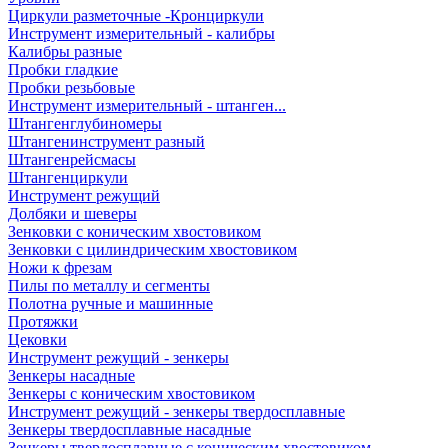
Циркули разметочные -Кронциркули
Инструмент измерительный - калибры
Калибры разные
Пробки гладкие
Пробки резьбовые
Инструмент измерительный - штанген...
Штангенглубиномеры
Штангенинструмент разный
Штангенрейсмасы
Штангенциркули
Инструмент режущий
Долбяки и шеверы
Зенковки с коническим хвостовиком
Зенковки с цилиндрическим хвостовиком
Ножи к фрезам
Пилы по металлу и сегменты
Полотна ручные и машинные
Протяжки
Цековки
Инструмент режущий - зенкеры
Зенкеры насадные
Зенкеры с коническим хвостовиком
Инструмент режущий - зенкеры твердосплавные
Зенкеры твердосплавные насадные
Зенкеры твердосплавные с коническим хвостовиком