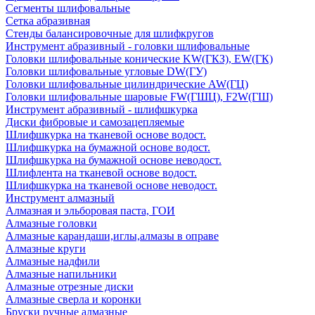
Сегменты шлифовальные
Сетка абразивная
Стенды балансировочные для шлифкругов
Инструмент абразивный - головки шлифовальные
Головки шлифовальные конические KW(ГКЗ), EW(ГК)
Головки шлифовальные угловые DW(ГУ)
Головки шлифовальные цилиндрические AW(ГЦ)
Головки шлифовальные шаровые FW(ГШЦ), F2W(ГШ)
Инструмент абразивный - шлифшкурка
Диски фибровые и самозацепляемые
Шлифшкурка на тканевой основе водост.
Шлифшкурка на бумажной основе водост.
Шлифшкурка на бумажной основе неводост.
Шлифлента на тканевой основе водост.
Шлифшкурка на тканевой основе неводост.
Инструмент алмазный
Алмазная и эльборовая паста, ГОИ
Алмазные головки
Алмазные карандаши,иглы,алмазы в оправе
Алмазные круги
Алмазные надфили
Алмазные напильники
Алмазные отрезные диски
Алмазные сверла и коронки
Бруски ручные алмазные