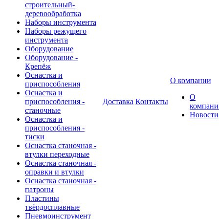
строительный-
деревообработка
Наборы инструмента
Наборы режущего
инструмента
Оборудование
Оборудование -
Крепёж
Оснастка и
О компании
приспособления
Оснастка и
О
приспособления -
Доставка
Контакты
компани
станочные
Новости
Оснастка и
приспособления -
тиски
Оснастка станочная -
втулки переходные
Оснастка станочная -
оправки и втулки
Оснастка станочная -
патроны
Пластины
твёрдосплавные
Пневмоинструмент