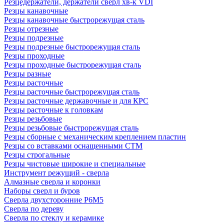
Резцедержатели, держатели сверл хв-к VDI
Резцы канавочные
Резцы канавочные быстрорежущая сталь
Резцы отрезные
Резцы подрезные
Резцы подрезные быстрорежущая сталь
Резцы проходные
Резцы проходные быстрорежущая сталь
Резцы разные
Резцы расточные
Резцы расточные быстрорежущая сталь
Резцы расточные державочные и для КРС
Резцы расточные к головкам
Резцы резьбовые
Резцы резьбовые быстрорежущая сталь
Резцы сборные с механическим креплением пластин
Резцы со вставками оснащенными СТМ
Резцы строгальные
Резцы чистовые широкие и специальные
Инструмент режущий - сверла
Алмазные сверла и коронки
Наборы сверл и буров
Сверла двухсторонние Р6М5
Сверла по дереву
Сверла по стеклу и керамике