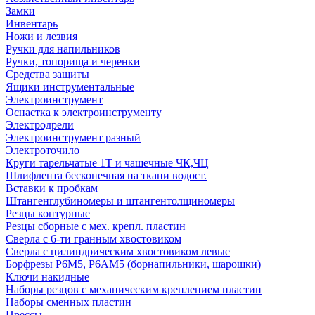
Замки
Инвентарь
Ножи и лезвия
Ручки для напильников
Ручки, топорища и черенки
Средства защиты
Ящики инструментальные
Электроинструмент
Оснастка к электроинструменту
Электродрели
Электроинструмент разный
Электроточило
Круги тарельчатые 1Т и чашечные ЧК,ЧЦ
Шлифлента бесконечная на ткани водост.
Вставки к пробкам
Штангенглубиномеры и штангентолщиномеры
Резцы контурные
Резцы сборные с мех. крепл. пластин
Сверла с 6-ти гранным хвостовиком
Сверла с цилиндрическим хвостовиком левые
Борфрезы Р6М5, Р6АМ5 (борнапильники, шарошки)
Ключи накидные
Наборы резцов с механическим креплением пластин
Наборы сменных пластин
Прессы