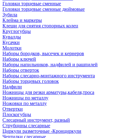
Головки торцевые сменные
Головки торцевые сменные дюймовые
Зубила
Клейма и маркеры
Клещи для снятия стопорных колец
Круглогубцы
Кувалды
Кусачки
Молотки
Наборы бородков, высечек и кернеров
Наборы ключей
Наборы напильников, надфилей и рашпилей
Наборы отверток
Наборы слесарно-монтажного инструмента
Наборы торцевых головок
Надфили
Ножницы для резки арматуры,кабеля,троса
Ножницы по металлу
Ножовки по металлу
Отвертки
Плоскогубцы
Слесарный инструмент, разный
Струбцины слесарные
Циркули разметочные -Кронциркули
Чертилки слесарные