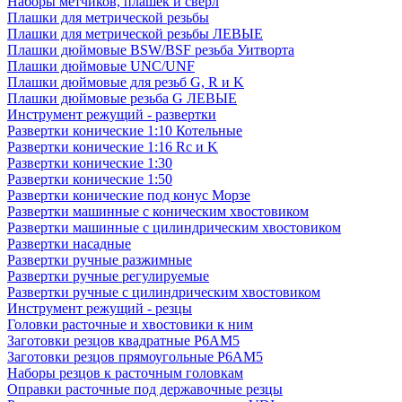
Наборы метчиков, плашек и свёрл
Плашки для метрической резьбы
Плашки для метрической резьбы ЛЕВЫЕ
Плашки дюймовые BSW/BSF резьба Уитворта
Плашки дюймовые UNC/UNF
Плашки дюймовые для резьб G, R и K
Плашки дюймовые резьба G ЛЕВЫЕ
Инструмент режущий - развертки
Развертки конические 1:10 Котельные
Развертки конические 1:16 Rc и K
Развертки конические 1:30
Развертки конические 1:50
Развертки конические под конус Морзе
Развертки машинные с коническим хвостовиком
Развертки машинные с цилиндрическим хвостовиком
Развертки насадные
Развертки ручные разжимные
Развертки ручные регулируемые
Развертки ручные с цилиндрическим хвостовиком
Инструмент режущий - резцы
Головки расточные и хвостовики к ним
Заготовки резцов квадратные Р6АМ5
Заготовки резцов прямоугольные Р6АМ5
Наборы резцов к расточным головкам
Оправки расточные под державочные резцы