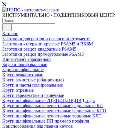
ИНСТРУМЕНТАЛЬНО - ПОДШИПНИКОВЫЙ ЦЕНТР
Каталог
Заготовки для резцов и осевого инструмента
Заготовки - стержни круглые Р6АМ5 и ВК6М
Заготовки резцов квадратные Р6АМ5
Заготовки резцов прямоугольные Р6АМ5
Инструмент абразивный
Бруски шлифовальные
Зерно шлифовальное
Круги вулканитовые
Круги зачистные (обдирочные)
Круги и пасты полировальные
Круги отрезные
Круги тарельчатые и чашечные
Круги шлифовальные 2П,3П,4П,ПВ,ПВД и др.
Круги шлифовальные лепестковые радиальные КЛ
Круги шлифовальные лепестковые радиальные КЛО
Круги шлифовальные лепестковые торцовые КЛТ
Круги шлифовальные ПП прямого профиля
Приспособления для правки кругов