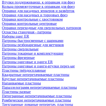
Втулки поддерживающ. к оправкам для фрез
Кольца промежуточные к оправкам для фрез
Оправки для насадных зенкеров и развёрток
Оправки для насадных и торцовых фрез
Оправки контрольные с хвостовиком
Оправки контрольные центровые
Оправки переходные для сверлильных патронов
Оснастка станочная - патроны
Наборы цанг ER
Патроны быстросменные с шариками
Патроны резбонарезные для метчиков
Патроны сверлильные
Патроны токарные и комплектующие
Патроны фрезерные
Патроны цанговые и цанги ER
Патроны цанговые и цанги-втулки перех-ые
Пластины твёрдосплавные
Квадратные неперетачиваемые пластины
Круглые неперетачиваемые пластины
Напаиваемые пластины
Параллелограмм неперетачиваемые пластины
Пластины разные
Пятигранные неперетачиваемые пластины
Ромбические неперетачиваемые пластины
Трехгранные ломаные неперетач. пластины