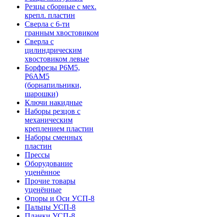
Резцы сборные с мех.
крепл. пластин
Сверла с 6-ти
гранным хвостовиком
Сверла с
цилиндрическим
хвостовиком левые
Борфрезы Р6М5,
Р6АМ5
(борнапильники,
шарошки)
Ключи накидные
Наборы резцов с
механическим
креплением пластин
Наборы сменных
пластин
Прессы
Оборудование
уценённое
Прочие товары
уценённые
Опоры и Оси УСП-8
Пальцы УСП-8
Планки УСП-8