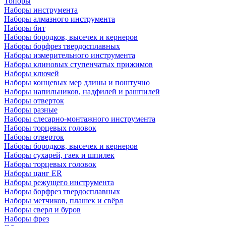
Топоры
Наборы инструмента
Наборы алмазного инструмента
Наборы бит
Наборы бородков, высечек и кернеров
Наборы борфрез твердосплавных
Наборы измерительного инструмента
Наборы клиновых ступенчатых прижимов
Наборы ключей
Наборы концевых мер длины и поштучно
Наборы напильников, надфилей и рашпилей
Наборы отверток
Наборы разные
Наборы слесарно-монтажного инструмента
Наборы торцевых головок
Наборы отверток
Наборы бородков, высечек и кернеров
Наборы сухарей, гаек и шпилек
Наборы торцевых головок
Наборы цанг ER
Наборы режущего инструмента
Наборы борфрез твердосплавных
Наборы метчиков, плашек и свёрл
Наборы сверл и буров
Наборы фрез