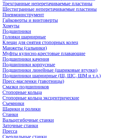
Трехгранные неперетачиваемые пластины
Шестигранные неперетачиваемые пластины
Пневмоинструмент
Гайковерты и винтоверты
Хомуты
Подшипники
Головки шарнирные
Клещи для снятия стопорных колец
Манжеты (сальники)
Муфты кулисно-крестовые плавающие
Подшипники качения
Подшипники корпусные
Подшипники линейные (шариковые втулки)
Подшипники шарнирные (Ш, ШС, ШМ и т.д.)
Пресс-масленки (тавотницы)
Смазки подшипников
Стопорные кольца
Стопорные кольца эксцентрические
Съемники
Шарики и ролики
Станки
Вальцегибочные станки
Заточные станки
Пресса
Сверлильные станки