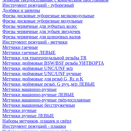
Инструмент режущий - зуборезный
Долбяки и шеверы
Фрезы дисковые зуборезные мелкомодульные
Фрезы дисковые зуборезные модульные
Фрезы червячные для зубчатых колес
Фрезы червячные для зубьев звездочек
Фрезы червячные для шлицевых валов
Инструмент режущий - метчики
Метчики гаечные
Метчики гаечные ЛЕВЫЕ
Метчики для трапецеидальной резьбы TR
Метчики дюймовые BSW/BSF резьба УИТВОРТА
Метчики дюймовые UNC/UNF м/р
Метчики дюймовые UNC/UNF ручные
Метчики дюймовые для резьб G, Rc и K
Метчики дюймовые резьб. G руч.,м/р ЛЕВЫЕ
Метчики машинно-ручные
Метчики машинно-ручные ЛЕВЫЕ
Метчики машинно-ручные твёрдосплавные
Метчики машинные бесстружечные
Метчики ручные
Метчики ручные ЛЕВЫЕ
Наборы метчиков, плашек и свёрл
Инструмент режущий - плашки