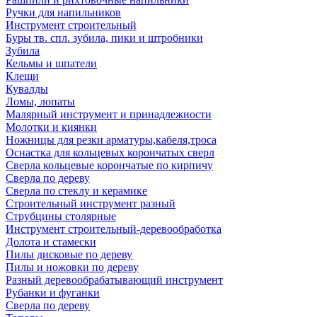
Ручки для напильников
Инструмент строительный
Буры тв. спл. зубила, пики и штробники
Зубила
Кельмы и шпатели
Клещи
Кувалды
Ломы, лопаты
Малярный инструмент и принадлежности
Молотки и киянки
Ножницы для резки арматуры,кабеля,троса
Оснастка для кольцевых корончатых сверл
Сверла кольцевые корончатые по кирпичу
Сверла по дереву
Сверла по стеклу и керамике
Строительный инструмент разный
Струбцины столярные
Инструмент строительный-деревообработка
Долота и стамески
Пилы дисковые по дереву
Пилы и ножовки по дереву
Разный деревообрабатывающий инструмент
Рубанки и фуганки
Сверла по дереву