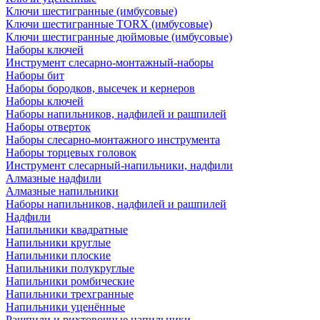
Ключи шестигранные (имбусовые)
Ключи шестигранные TORX (имбусовые)
Ключи шестигранные дюймовые (имбусовые)
Наборы ключей
Инструмент слесарно-монтажный-наборы
Наборы бит
Наборы бородков, высечек и кернеров
Наборы ключей
Наборы напильников, надфилей и рашпилей
Наборы отверток
Наборы слесарно-монтажного инструмента
Наборы торцевых головок
Инструмент слесарный-напильники, надфили
Алмазные надфили
Алмазные напильники
Наборы напильников, надфилей и рашпилей
Надфили
Напильники квадратные
Напильники круглые
Напильники плоские
Напильники полукруглые
Напильники ромбические
Напильники трехгранные
Напильники уценённые
Рашпили и рихтовочные напильники