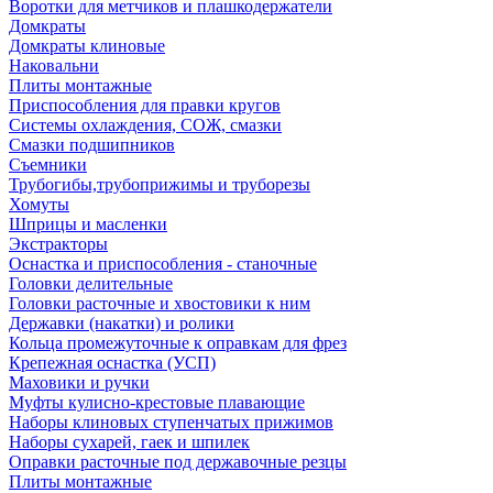
Воротки для метчиков и плашкодержатели
Домкраты
Домкраты клиновые
Наковальни
Плиты монтажные
Приспособления для правки кругов
Системы охлаждения, СОЖ, смазки
Смазки подшипников
Съемники
Трубогибы,трубоприжимы и труборезы
Хомуты
Шприцы и масленки
Экстракторы
Оснастка и приспособления - станочные
Головки делительные
Головки расточные и хвостовики к ним
Державки (накатки) и ролики
Кольца промежуточные к оправкам для фрез
Крепежная оснастка (УСП)
Маховики и ручки
Муфты кулисно-крестовые плавающие
Наборы клиновых ступенчатых прижимов
Наборы сухарей, гаек и шпилек
Оправки расточные под державочные резцы
Плиты монтажные