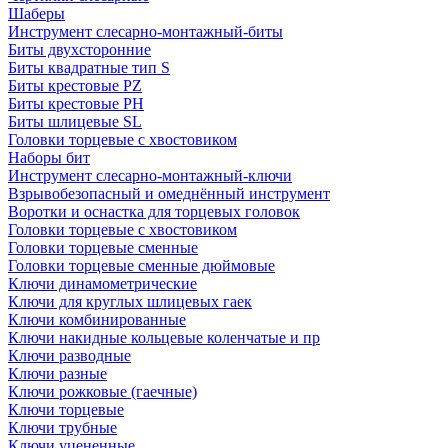
Шаберы
Инструмент слесарно-монтажный-биты
Биты двухсторонние
Биты квадратные тип S
Биты крестовые РZ
Биты крестовые РН
Биты шлицевые SL
Головки торцевые с хвостовиком
Наборы бит
Инструмент слесарно-монтажный-ключи
Взрывобезопасный и омеднённый инструмент
Воротки и оснаcтка для торцевых головок
Головки торцевые с хвостовиком
Головки торцевые сменные
Головки торцевые сменные дюймовые
Ключи динамометрические
Ключи для круглых шлицевых гаек
Ключи комбинированные
Ключи накидные кольцевые коленчатые и пр
Ключи разводные
Ключи разные
Ключи рожковые (гаечные)
Ключи торцевые
Ключи трубные
Ключи уцененные