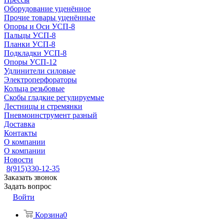
Оборудование уценённое
Прочие товары уценённые
Опоры и Оси УСП-8
Пальцы УСП-8
Планки УСП-8
Подкладки УСП-8
Опоры УСП-12
Удлинители силовые
Электроперфораторы
Кольца резьбовые
Скобы гладкие регулируемые
Лестницы и стремянки
Пневмоинструмент разный
Доставка
Контакты
О компании
О компании
Новости
8(915)330-12-35
Заказать звонок
Задать вопрос
Войти
Корзина
0