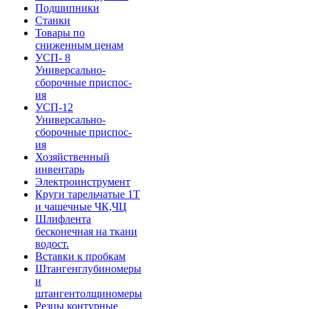
Подшипники
Станки
Товары по
сниженным ценам
УСП- 8
Универсально-
сборочные приспос-
ия
УСП-12
Универсально-
сборочные приспос-
ия
Хозяйственный
инвентарь
Электроинструмент
Круги тарельчатые 1Т
и чашечные ЧК,ЧЦ
Шлифлента
бесконечная на ткани
водост.
Вставки к пробкам
Штангенглубиномеры
и
штангентолщиномеры
Резцы контурные