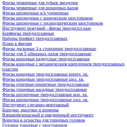
Фрезы червячные для зубьев звездочек
Фрезы червячные для шлицевых валов
Фрезы шпоночные к/х уцененные
Фрезы шпоночные с коническим хвостовиком
Фрезы шпоночные с цилиндрическим хвостовиком
Инструмент режущий - фрезы твердоспл-ные
Борфрезы твердосплавные
Наборы борфрез твердосплавных
Ножи к фрезам
Фрезы дисковые 3-х сторонние твердосплавные
Фрезы для Т-образных пазов твердосплавные
Фрезы концевые радиусные твердосплавные
Фрезы концевые с механическим креплением твердосплавных
пластин
Фрезы концевые твердосплавные конич. хв.
Фрезы концевые твердосплавные цил. хв.
Фрезы отрезные-прорезные твердосплавные
Фрезы торцевые насадные твердосплавные
Фрезы шпоночные твердосплавные кон. хв.
Фрезы шпоночные твердосплавные цил. хв.
Инструмент слесарно-монтажный
Бородки, высечки и кернеры
Взрывобезопасный и омеднённый инструмент
Воротки и оснаcтка для торцевых головок
Головки торцевые с хвостовиком