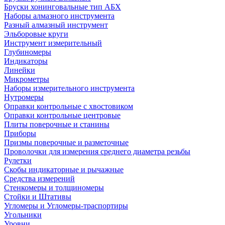
Бруски хонинговальные тип АБХ
Наборы алмазного инструмента
Разный алмазный инструмент
Эльборовые круги
Инструмент измерительный
Глубиномеры
Индикаторы
Линейки
Микрометры
Наборы измерительного инструмента
Нутромеры
Оправки контрольные с хвостовиком
Оправки контрольные центровые
Плиты поверочные и станины
Приборы
Призмы поверочные и разметочные
Проволочки для измерения среднего диаметра резьбы
Рулетки
Скобы индикаторные и рычажные
Средства измерений
Стенкомеры и толщиномеры
Стойки и Штативы
Угломеры и Угломеры-траспортиры
Угольники
Уровни