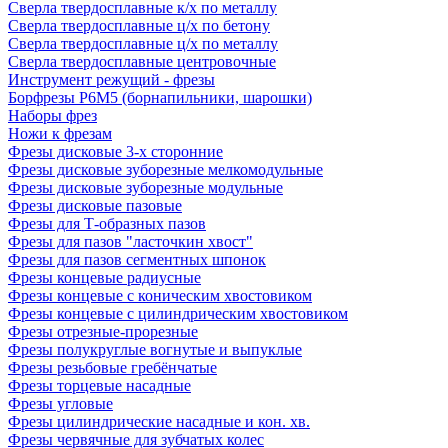
Сверла твердосплавные к/х по металлу
Сверла твердосплавные ц/х по бетону
Сверла твердосплавные ц/х по металлу
Сверла твердосплавные центровочные
Инструмент режущий - фрезы
Борфрезы Р6М5 (борнапильники, шарошки)
Наборы фрез
Ножи к фрезам
Фрезы дисковые 3-х сторонние
Фрезы дисковые зуборезные мелкомодульные
Фрезы дисковые зуборезные модульные
Фрезы дисковые пазовые
Фрезы для Т-образных пазов
Фрезы для пазов "ласточкин хвост"
Фрезы для пазов сегментных шпонок
Фрезы концевые радиусные
Фрезы концевые с коническим хвостовиком
Фрезы концевые с цилиндрическим хвостовиком
Фрезы отрезные-прорезные
Фрезы полукруглые вогнутые и выпуклые
Фрезы резьбовые гребёнчатые
Фрезы торцевые насадные
Фрезы угловые
Фрезы цилиндрические насадные и кон. хв.
Фрезы червячные для зубчатых колес