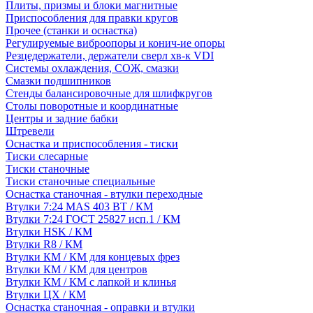
Плиты, призмы и блоки магнитные
Приспособления для правки кругов
Прочее (станки и оснастка)
Регулируемые виброопоры и конич-ие опоры
Резцедержатели, держатели сверл хв-к VDI
Системы охлаждения, СОЖ, смазки
Смазки подшипников
Стенды балансировочные для шлифкругов
Столы поворотные и координатные
Центры и задние бабки
Штревели
Оснастка и приспособления - тиски
Тиски слесарные
Тиски станочные
Тиски станочные специальные
Оснастка станочная - втулки переходные
Втулки 7:24 MAS 403 BT / КМ
Втулки 7:24 ГОСТ 25827 исп.1 / КМ
Втулки HSK / КМ
Втулки R8 / КМ
Втулки КМ / КМ для концевых фрез
Втулки КМ / КМ для центров
Втулки КМ / КМ с лапкой и клинья
Втулки ЦХ / КМ
Оснастка станочная - оправки и втулки