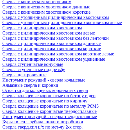
Сверла с коническим хвостовиком
Сверла с коническим хвостовиком длинные
Сверла с коническим хвостовиком короткие
Сверла с утолщённым цилиндрическим хвостовиком
Сверла с утолщённым цилиндрическим хвостовиком левые
Сверла с цилиндрическим хвостовиком
Сверла с цилиндрическим хвостовиком левые
Сверла с цилиндрическим хвостовиком без ленточки
Сверла с цилиндрическим хвостовиком длинные
Сверла с цилиндрическим хвостовиком короткие
Сверла с цилиндрическим хвостовиком короткие левые
Сверла с цилиндрическим хвостовиком уцененные
Сверла ступенчатые конусные
Сверла ступенчатые под резьбу
Сверла центровочные
Инструмент режущий - сверла кольцевые
Алмазные сверла и коронки
Оснастка для кольцевых корончатых сверл
Сверла кольцевые корончатые по бетону и дер
Сверла кольцевые корончатые по кирпичу
Сверла кольцевые корончатые по металлу Р6М5
Сверла кольцевые корончатые твердосплавные
Инструмент режущий - сверла твердосплавные
Буры тв. спл. зубила, пики и штробники
Сверла тверд.спл ц/х по мет-лу 2-х стор.