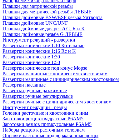
Наборы метчиков, плашек и свёрл
Плашки для метрической резьбы
Плашки для метрической резьбы ЛЕВЫЕ
Плашки дюймовые BSW/BSF резьба Уитворта
Плашки дюймовые UNC/UNF
Плашки дюймовые для резьб G, R и K
Плашки дюймовые резьба G ЛЕВЫЕ
Инструмент режущий - развертки
Развертки конические 1:10 Котельные
Развертки конические 1:16 Rc и K
Развертки конические 1:30
Развертки конические 1:50
Развертки конические под конус Морзе
Развертки машинные с коническим хвостовиком
Развертки машинные с цилиндрическим хвостовиком
Развертки насадные
Развертки ручные разжимные
Развертки ручные регулируемые
Развертки ручные с цилиндрическим хвостовиком
Инструмент режущий - резцы
Головки расточные и хвостовики к ним
Заготовки резцов квадратные Р6АМ5
Заготовки резцов прямоугольные Р6АМ5
Наборы резцов к расточным головкам
Оправки расточные под державочные резцы