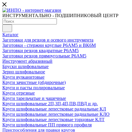
ИНСТРУМЕНТАЛЬНО - ПОДШИПНИКОВЫЙ ЦЕНТР
Каталог
Заготовки для резцов и осевого инструмента
Заготовки - стержни круглые Р6АМ5 и ВК6М
Заготовки резцов квадратные Р6АМ5
Заготовки резцов прямоугольные Р6АМ5
Инструмент абразивный
Бруски шлифовальные
Зерно шлифовальное
Круги вулканитовые
Круги зачистные (обдирочные)
Круги и пасты полировальные
Круги отрезные
Круги тарельчатые и чашечные
Круги шлифовальные 2П,3П,4П,ПВ,ПВД и др.
Круги шлифовальные лепестковые радиальные КЛ
Круги шлифовальные лепестковые радиальные КЛО
Круги шлифовальные лепестковые торцовые КЛТ
Круги шлифовальные ПП прямого профиля
Приспособления для правки кругов