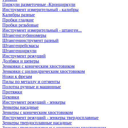
Циркули разметочные -Кронциркули
Инструмент измерительный - калибры
Калибры разные
Пробки гладкие
Пробки резьбовые
Инструмент измерительный - штанген...
Штангенглубиномеры
Штангенинструмент разный
Штангенрейсмасы
Штангенциркули
Инструмент режущий
Долбяки и шеверы
Зенковки с коническим хвостовиком
Зенковки с цилиндрическим хвостовиком
Ножи к фрезам
Пилы по металлу и сегменты
Полотна ручные и машинные
Протяжки
Цековки
Инструмент режущий - зенкеры
Зенкеры насадные
Зенкеры с коническим хвостовиком
Инструмент режущий - зенкеры твердосплавные
Зенкеры твердосплавные насадные
Зенкеры твердосплавные с коническим хвостовиком