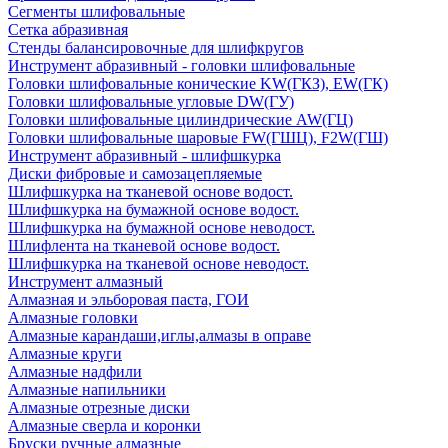
Сегменты шлифовальные
Сетка абразивная
Стенды балансировочные для шлифкругов
Инструмент абразивный - головки шлифовальные
Головки шлифовальные конические KW(ГКЗ), EW(ГК)
Головки шлифовальные угловые DW(ГУ)
Головки шлифовальные цилиндрические AW(ГЦ)
Головки шлифовальные шаровые FW(ГШЦ), F2W(ГШ)
Инструмент абразивный - шлифшкурка
Диски фибровые и самозацепляемые
Шлифшкурка на тканевой основе водост.
Шлифшкурка на бумажной основе водост.
Шлифшкурка на бумажной основе неводост.
Шлифлента на тканевой основе водост.
Шлифшкурка на тканевой основе неводост.
Инструмент алмазный
Алмазная и эльборовая паста, ГОИ
Алмазные головки
Алмазные карандаши,иглы,алмазы в оправе
Алмазные круги
Алмазные надфили
Алмазные напильники
Алмазные отрезные диски
Алмазные сверла и коронки
Бруски ручные алмазные