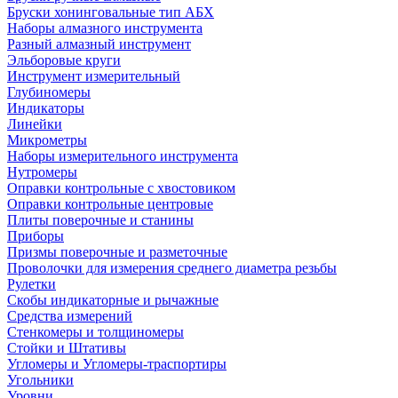
Бруски хонинговальные тип АБХ
Наборы алмазного инструмента
Разный алмазный инструмент
Эльборовые круги
Инструмент измерительный
Глубиномеры
Индикаторы
Линейки
Микрометры
Наборы измерительного инструмента
Нутромеры
Оправки контрольные с хвостовиком
Оправки контрольные центровые
Плиты поверочные и станины
Приборы
Призмы поверочные и разметочные
Проволочки для измерения среднего диаметра резьбы
Рулетки
Скобы индикаторные и рычажные
Средства измерений
Стенкомеры и толщиномеры
Стойки и Штативы
Угломеры и Угломеры-траспортиры
Угольники
Уровни