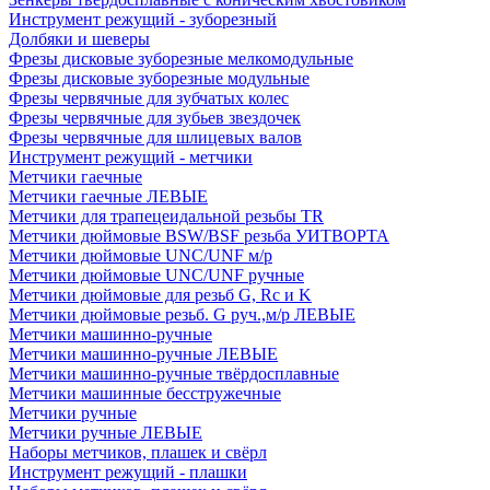
Инструмент режущий - зуборезный
Долбяки и шеверы
Фрезы дисковые зуборезные мелкомодульные
Фрезы дисковые зуборезные модульные
Фрезы червячные для зубчатых колес
Фрезы червячные для зубьев звездочек
Фрезы червячные для шлицевых валов
Инструмент режущий - метчики
Метчики гаечные
Метчики гаечные ЛЕВЫЕ
Метчики для трапецеидальной резьбы TR
Метчики дюймовые BSW/BSF резьба УИТВОРТА
Метчики дюймовые UNC/UNF м/р
Метчики дюймовые UNC/UNF ручные
Метчики дюймовые для резьб G, Rc и K
Метчики дюймовые резьб. G руч.,м/р ЛЕВЫЕ
Метчики машинно-ручные
Метчики машинно-ручные ЛЕВЫЕ
Метчики машинно-ручные твёрдосплавные
Метчики машинные бесстружечные
Метчики ручные
Метчики ручные ЛЕВЫЕ
Наборы метчиков, плашек и свёрл
Инструмент режущий - плашки