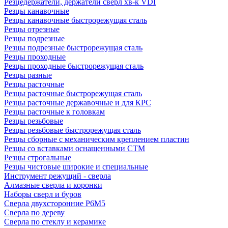
Резцедержатели, держатели сверл хв-к VDI
Резцы канавочные
Резцы канавочные быстрорежущая сталь
Резцы отрезные
Резцы подрезные
Резцы подрезные быстрорежущая сталь
Резцы проходные
Резцы проходные быстрорежущая сталь
Резцы разные
Резцы расточные
Резцы расточные быстрорежущая сталь
Резцы расточные державочные и для КРС
Резцы расточные к головкам
Резцы резьбовые
Резцы резьбовые быстрорежущая сталь
Резцы сборные с механическим креплением пластин
Резцы со вставками оснащенными СТМ
Резцы строгальные
Резцы чистовые широкие и специальные
Инструмент режущий - сверла
Алмазные сверла и коронки
Наборы сверл и буров
Сверла двухсторонние Р6М5
Сверла по дереву
Сверла по стеклу и керамике