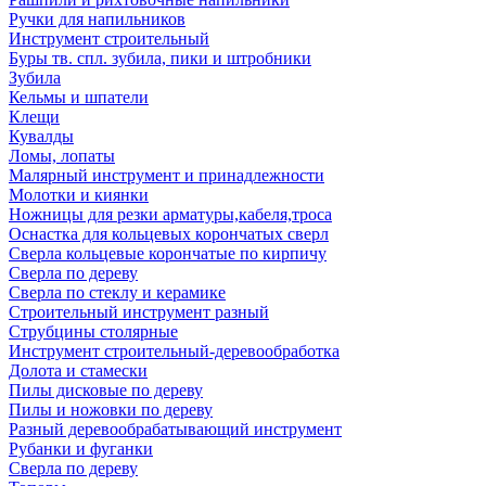
Ручки для напильников
Инструмент строительный
Буры тв. спл. зубила, пики и штробники
Зубила
Кельмы и шпатели
Клещи
Кувалды
Ломы, лопаты
Малярный инструмент и принадлежности
Молотки и киянки
Ножницы для резки арматуры,кабеля,троса
Оснастка для кольцевых корончатых сверл
Сверла кольцевые корончатые по кирпичу
Сверла по дереву
Сверла по стеклу и керамике
Строительный инструмент разный
Струбцины столярные
Инструмент строительный-деревообработка
Долота и стамески
Пилы дисковые по дереву
Пилы и ножовки по дереву
Разный деревообрабатывающий инструмент
Рубанки и фуганки
Сверла по дереву