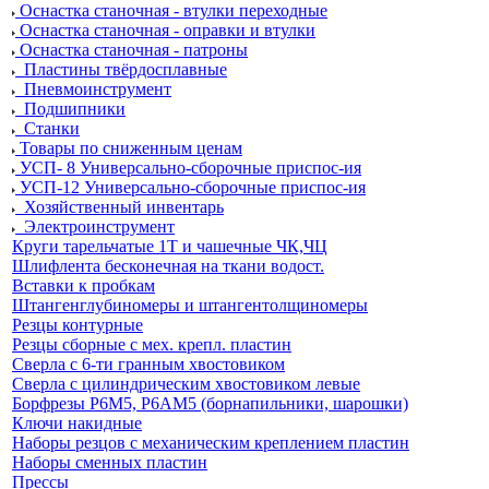
Оснастка станочная - втулки переходные
Оснастка станочная - оправки и втулки
Оснастка станочная - патроны
Пластины твёрдосплавные
Пневмоинструмент
Подшипники
Станки
Товары по сниженным ценам
УСП- 8 Универсально-сборочные приспос-ия
УСП-12 Универсально-сборочные приспос-ия
Хозяйственный инвентарь
Электроинструмент
Круги тарельчатые 1Т и чашечные ЧК,ЧЦ
Шлифлента бесконечная на ткани водост.
Вставки к пробкам
Штангенглубиномеры и штангентолщиномеры
Резцы контурные
Резцы сборные с мех. крепл. пластин
Сверла с 6-ти гранным хвостовиком
Сверла с цилиндрическим хвостовиком левые
Борфрезы Р6М5, Р6АМ5 (борнапильники, шарошки)
Ключи накидные
Наборы резцов с механическим креплением пластин
Наборы сменных пластин
Прессы