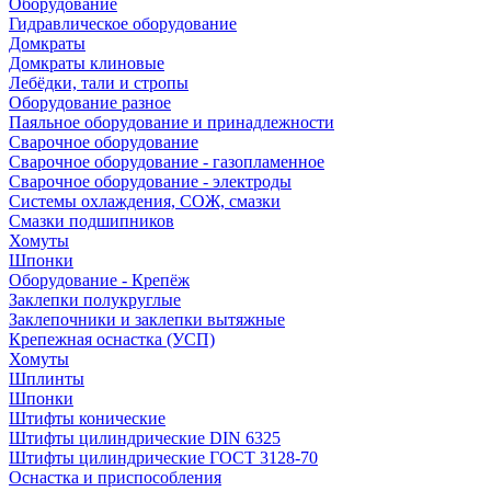
Оборудование
Гидравлическое оборудование
Домкраты
Домкраты клиновые
Лебёдки, тали и стропы
Оборудование разное
Паяльное оборудование и принадлежности
Сварочное оборудование
Сварочное оборудование - газопламенное
Сварочное оборудование - электроды
Системы охлаждения, СОЖ, смазки
Смазки подшипников
Хомуты
Шпонки
Оборудование - Крепёж
Заклепки полукруглые
Заклепочники и заклепки вытяжные
Крепежная оснастка (УСП)
Хомуты
Шплинты
Шпонки
Штифты конические
Штифты цилиндрические DIN 6325
Штифты цилиндрические ГОСТ 3128-70
Оснастка и приспособления