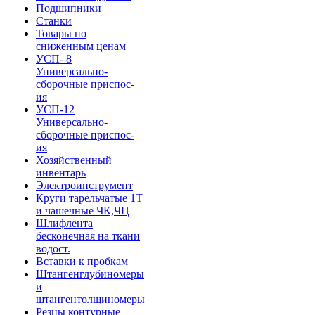
Подшипники
Станки
Товары по
сниженным ценам
УСП- 8
Универсально-
сборочные приспос-
ия
УСП-12
Универсально-
сборочные приспос-
ия
Хозяйственный
инвентарь
Электроинструмент
Круги тарельчатые 1Т
и чашечные ЧК,ЧЦ
Шлифлента
бесконечная на ткани
водост.
Вставки к пробкам
Штангенглубиномеры
и
штангентолщиномеры
Резцы контурные