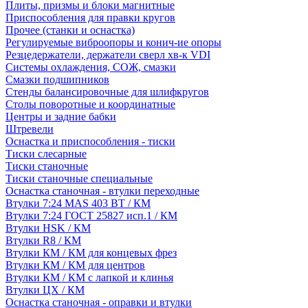
Плиты, призмы и блоки магнитные
Приспособления для правки кругов
Прочее (станки и оснастка)
Регулируемые виброопоры и конич-ие опоры
Резцедержатели, держатели сверл хв-к VDI
Системы охлаждения, СОЖ, смазки
Смазки подшипников
Стенды балансировочные для шлифкругов
Столы поворотные и координатные
Центры и задние бабки
Штревели
Оснастка и приспособления - тиски
Тиски слесарные
Тиски станочные
Тиски станочные специальные
Оснастка станочная - втулки переходные
Втулки 7:24 MAS 403 BT / КМ
Втулки 7:24 ГОСТ 25827 исп.1 / КМ
Втулки HSK / КМ
Втулки R8 / КМ
Втулки КМ / КМ для концевых фрез
Втулки КМ / КМ для центров
Втулки КМ / КМ с лапкой и клинья
Втулки ЦХ / КМ
Оснастка станочная - оправки и втулки