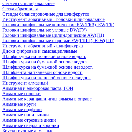
Сегменты шлифовальные
Сетка абразивная
Стенды балансировочные для шлифкругов
Инструмент абразивный - головки шлифовальные
Головки шлифовальные конические KW(ГКЗ), EW(ГК)
Головки шлифовальные угловые DW(ГУ)
Головки шлифовальные цилиндрические AW(ГЦ)
Головки шлифовальные шаровые FW(ГШЦ), F2W(ГШ)
Инструмент абразивный - шлифшкурка
Диски фибровые и самозацепляемые
Шлифшкурка на тканевой основе водост.
Шлифшкурка на бумажной основе водост.
Шлифшкурка на бумажной основе неводост.
Шлифлента на тканевой основе водост.
Шлифшкурка на тканевой основе неводост.
Инструмент алмазный
Алмазная и эльборовая паста, ГОИ
Алмазные головки
Алмазные карандаши,иглы,алмазы в оправе
Алмазные круги
Алмазные надфили
Алмазные напильники
Алмазные отрезные диски
Алмазные сверла и коронки
Бруски ручные алмазные