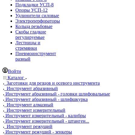
Подкладки УСП-8
Опоры УСП-12
Удлинители силовые
Электроперфораторы
Кольца резьбовые
Скобы гладкие
регулируемые
Лестницы и
стремянки
Пневмоинструмент
разный
Войти
Каталог
Заготовки для резцов и осевого инструмента
Инструмент абразивный
Инструмент абразивный - головки шлифовальные
Инструмент абразивный - шлифшкурка
Инструмент алмазный
Инструмент измерительный
Инструмент измерительный - калибры
Инструмент измерительный - штанген...
Инструмент режущий
Инструмент режущий - зенкеры