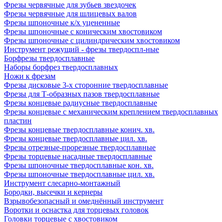
Фрезы червячные для зубьев звездочек
Фрезы червячные для шлицевых валов
Фрезы шпоночные к/х уцененные
Фрезы шпоночные с коническим хвостовиком
Фрезы шпоночные с цилиндрическим хвостовиком
Инструмент режущий - фрезы твердоспл-ные
Борфрезы твердосплавные
Наборы борфрез твердосплавных
Ножи к фрезам
Фрезы дисковые 3-х сторонние твердосплавные
Фрезы для Т-образных пазов твердосплавные
Фрезы концевые радиусные твердосплавные
Фрезы концевые с механическим креплением твердосплавных
пластин
Фрезы концевые твердосплавные конич. хв.
Фрезы концевые твердосплавные цил. хв.
Фрезы отрезные-прорезные твердосплавные
Фрезы торцевые насадные твердосплавные
Фрезы шпоночные твердосплавные кон. хв.
Фрезы шпоночные твердосплавные цил. хв.
Инструмент слесарно-монтажный
Бородки, высечки и кернеры
Взрывобезопасный и омеднённый инструмент
Воротки и оснаcтка для торцевых головок
Головки торцевые с хвостовиком