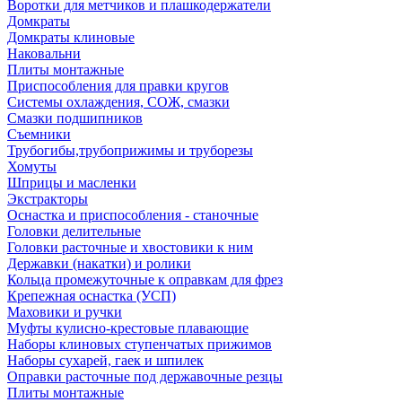
Воротки для метчиков и плашкодержатели
Домкраты
Домкраты клиновые
Наковальни
Плиты монтажные
Приспособления для правки кругов
Системы охлаждения, СОЖ, смазки
Смазки подшипников
Съемники
Трубогибы,трубоприжимы и труборезы
Хомуты
Шприцы и масленки
Экстракторы
Оснастка и приспособления - станочные
Головки делительные
Головки расточные и хвостовики к ним
Державки (накатки) и ролики
Кольца промежуточные к оправкам для фрез
Крепежная оснастка (УСП)
Маховики и ручки
Муфты кулисно-крестовые плавающие
Наборы клиновых ступенчатых прижимов
Наборы сухарей, гаек и шпилек
Оправки расточные под державочные резцы
Плиты монтажные