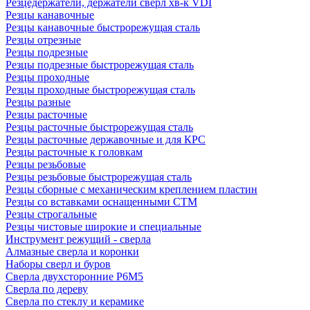
Резцедержатели, держатели сверл хв-к VDI
Резцы канавочные
Резцы канавочные быстрорежущая сталь
Резцы отрезные
Резцы подрезные
Резцы подрезные быстрорежущая сталь
Резцы проходные
Резцы проходные быстрорежущая сталь
Резцы разные
Резцы расточные
Резцы расточные быстрорежущая сталь
Резцы расточные державочные и для КРС
Резцы расточные к головкам
Резцы резьбовые
Резцы резьбовые быстрорежущая сталь
Резцы сборные с механическим креплением пластин
Резцы со вставками оснащенными СТМ
Резцы строгальные
Резцы чистовые широкие и специальные
Инструмент режущий - сверла
Алмазные сверла и коронки
Наборы сверл и буров
Сверла двухсторонние Р6М5
Сверла по дереву
Сверла по стеклу и керамике