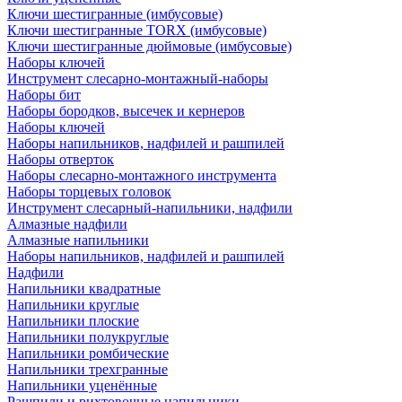
Ключи шестигранные (имбусовые)
Ключи шестигранные TORX (имбусовые)
Ключи шестигранные дюймовые (имбусовые)
Наборы ключей
Инструмент слесарно-монтажный-наборы
Наборы бит
Наборы бородков, высечек и кернеров
Наборы ключей
Наборы напильников, надфилей и рашпилей
Наборы отверток
Наборы слесарно-монтажного инструмента
Наборы торцевых головок
Инструмент слесарный-напильники, надфили
Алмазные надфили
Алмазные напильники
Наборы напильников, надфилей и рашпилей
Надфили
Напильники квадратные
Напильники круглые
Напильники плоские
Напильники полукруглые
Напильники ромбические
Напильники трехгранные
Напильники уценённые
Рашпили и рихтовочные напильники