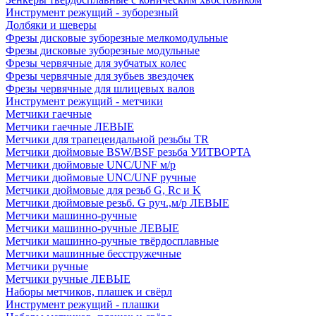
Инструмент режущий - зуборезный
Долбяки и шеверы
Фрезы дисковые зуборезные мелкомодульные
Фрезы дисковые зуборезные модульные
Фрезы червячные для зубчатых колес
Фрезы червячные для зубьев звездочек
Фрезы червячные для шлицевых валов
Инструмент режущий - метчики
Метчики гаечные
Метчики гаечные ЛЕВЫЕ
Метчики для трапецеидальной резьбы TR
Метчики дюймовые BSW/BSF резьба УИТВОРТА
Метчики дюймовые UNC/UNF м/р
Метчики дюймовые UNC/UNF ручные
Метчики дюймовые для резьб G, Rc и K
Метчики дюймовые резьб. G руч.,м/р ЛЕВЫЕ
Метчики машинно-ручные
Метчики машинно-ручные ЛЕВЫЕ
Метчики машинно-ручные твёрдосплавные
Метчики машинные бесстружечные
Метчики ручные
Метчики ручные ЛЕВЫЕ
Наборы метчиков, плашек и свёрл
Инструмент режущий - плашки