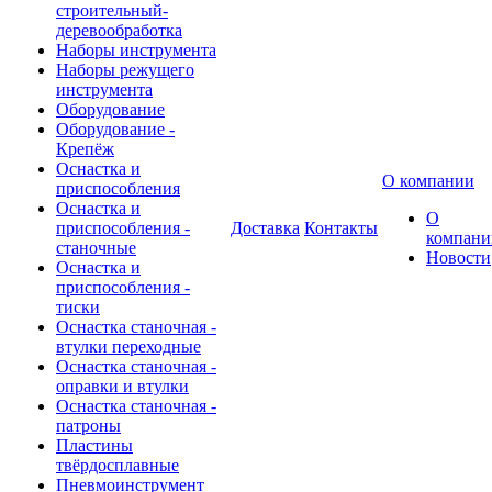
строительный-
деревообработка
Наборы инструмента
Наборы режущего
инструмента
Оборудование
Оборудование -
Крепёж
Оснастка и
О компании
приспособления
Оснастка и
О
приспособления -
Доставка
Контакты
компани
станочные
Новости
Оснастка и
приспособления -
тиски
Оснастка станочная -
втулки переходные
Оснастка станочная -
оправки и втулки
Оснастка станочная -
патроны
Пластины
твёрдосплавные
Пневмоинструмент