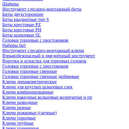
Шаберы
Инструмент слесарно-монтажный-биты
Биты двухсторонние
Биты квадратные тип S
Биты крестовые РZ
Биты крестовые РН
Биты шлицевые SL
Головки торцевые с хвостовиком
Наборы бит
Инструмент слесарно-монтажный-ключи
Взрывобезопасный и омеднённый инструмент
Воротки и оснаcтка для торцевых головок
Головки торцевые с хвостовиком
Головки торцевые сменные
Головки торцевые сменные дюймовые
Ключи динамометрические
Ключи для круглых шлицевых гаек
Ключи комбинированные
Ключи накидные кольцевые коленчатые и пр
Ключи разводные
Ключи разные
Ключи рожковые (гаечные)
Ключи торцевые
Ключи трубные
Ключи уцененные