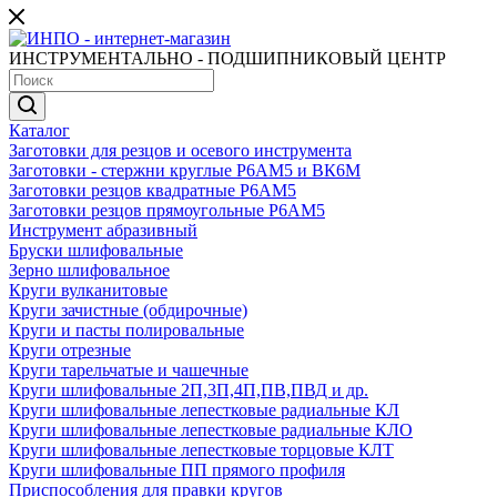
ИНСТРУМЕНТАЛЬНО - ПОДШИПНИКОВЫЙ ЦЕНТР
Каталог
Заготовки для резцов и осевого инструмента
Заготовки - стержни круглые Р6АМ5 и ВК6М
Заготовки резцов квадратные Р6АМ5
Заготовки резцов прямоугольные Р6АМ5
Инструмент абразивный
Бруски шлифовальные
Зерно шлифовальное
Круги вулканитовые
Круги зачистные (обдирочные)
Круги и пасты полировальные
Круги отрезные
Круги тарельчатые и чашечные
Круги шлифовальные 2П,3П,4П,ПВ,ПВД и др.
Круги шлифовальные лепестковые радиальные КЛ
Круги шлифовальные лепестковые радиальные КЛО
Круги шлифовальные лепестковые торцовые КЛТ
Круги шлифовальные ПП прямого профиля
Приспособления для правки кругов