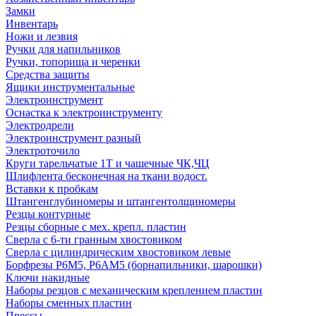
Замки
Инвентарь
Ножи и лезвия
Ручки для напильников
Ручки, топорища и черенки
Средства защиты
Ящики инструментальные
Электроинструмент
Оснастка к электроинструменту
Электродрели
Электроинструмент разный
Электроточило
Круги тарельчатые 1Т и чашечные ЧК,ЧЦ
Шлифлента бесконечная на ткани водост.
Вставки к пробкам
Штангенглубиномеры и штангентолщиномеры
Резцы контурные
Резцы сборные с мех. крепл. пластин
Сверла с 6-ти гранным хвостовиком
Сверла с цилиндрическим хвостовиком левые
Борфрезы Р6М5, Р6АМ5 (борнапильники, шарошки)
Ключи накидные
Наборы резцов с механическим креплением пластин
Наборы сменных пластин
Прессы