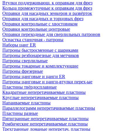
Втулки поддерживающ. к оправкам для фрез
Кольца промежуточные к оправкам для фрез
Оправки для насадных зенкеров и развёрток
Оправки для насадных и торцовых фрез
Оправки контрольные с хвостовиком
Оправки контрольные центровые
Оправки переходные для сверлильных патронов
Оснастка станочная - патроны
Наборы цанг ER
Патроны быстросменные с шариками
Патроны резбонарезные для метчиков
Патроны сверлильные
Патроны токарные и комплектующие
Патроны фрезерные
Патроны цанговые и цанги ER
Патроны цанговые и цанги-втулки перех-ые
Пластины твёрдосплавные
Квадратные неперетачиваемые пластины
Круглые неперетачиваемые пластины
Напаиваемые пластины
Параллелограмм неперетачиваемые пластины
Пластины разные
Пятигранные неперетачиваемые пластины
Ромбические неперетачиваемые пластины
Трехгранные ломаные неперетач. пластины