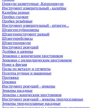
Циркули разметочные -Кронциркули
Инструмент измерительный - калибры
Калибры разные
Пробки гладкие
Пробки резьбовые
Инструмент измерительный - штанген...
Штангенглубиномеры
Штангенинструмент разный
Штангенрейсмасы
Штангенциркули
Инструмент режущий
Долбяки и шеверы
Зенковки с коническим хвостовиком
Зенковки с цилиндрическим хвостовиком
Ножи к фрезам
Пилы по металлу и сегменты
Полотна ручные и машинные
Протяжки
Цековки
Инструмент режущий - зенкеры
Зенкеры насадные
Зенкеры с коническим хвостовиком
Инструмент режущий - зенкеры твердосплавные
Зенкеры твердосплавные насадные
Зенкеры твердосплавные с коническим хвостовиком