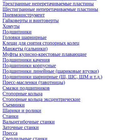
Трехгранные неперетачиваемые пластины
Шестигранные неперетачиваемые пластины
Пневмоинструмент
Гайковерты и винтоверты
Хомуты
Подшипники
Головки шарнирные
Клещи для снятия стопорных колец
Манжеты (сальники)
Муфты кулисно-крестовые плавающие
Подшипники качения
Подшипники корпусные
Подшипники линейные (шариковые втулки)
Подшипники шарнирные (Ш, ШС, ШМ и т.д.)
Пресс-масленки (тавотницы)
Смазки подшипников
Стопорные кольца
Стопорные кольца эксцентрические
Съемники
Шарики и ролики
Станки
Вальцегибочные станки
Заточные станки
Пресса
Сверлильные станки