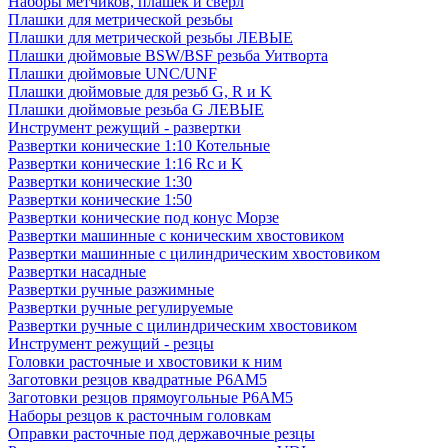
Наборы метчиков, плашек и свёрл
Плашки для метрической резьбы
Плашки для метрической резьбы ЛЕВЫЕ
Плашки дюймовые BSW/BSF резьба Уитворта
Плашки дюймовые UNC/UNF
Плашки дюймовые для резьб G, R и K
Плашки дюймовые резьба G ЛЕВЫЕ
Инструмент режущий - развертки
Развертки конические 1:10 Котельные
Развертки конические 1:16 Rc и K
Развертки конические 1:30
Развертки конические 1:50
Развертки конические под конус Морзе
Развертки машинные с коническим хвостовиком
Развертки машинные с цилиндрическим хвостовиком
Развертки насадные
Развертки ручные разжимные
Развертки ручные регулируемые
Развертки ручные с цилиндрическим хвостовиком
Инструмент режущий - резцы
Головки расточные и хвостовики к ним
Заготовки резцов квадратные Р6АМ5
Заготовки резцов прямоугольные Р6АМ5
Наборы резцов к расточным головкам
Оправки расточные под державочные резцы