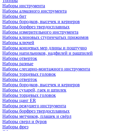
Топоры
Наборы инструмента
Наборы алмазного инструмента
Наборы бит
Наборы бородков, высечек и кернеров
Наборы борфрез твердосплавных
Наборы измерительного инструмента
Наборы клиновых ступенчатых прижимов
Наборы ключей
Наборы концевых мер длины и поштучно
Наборы напильников, надфилей и рашпилей
Наборы отверток
Наборы разные
Наборы слесарно-монтажного инструмента
Наборы торцевых головок
Наборы отверток
Наборы бородков, высечек и кернеров
Наборы сухарей, гаек и шпилек
Наборы торцевых головок
Наборы цанг ER
Наборы режущего инструмента
Наборы борфрез твердосплавных
Наборы метчиков, плашек и свёрл
Наборы сверл и буров
Наборы фрез