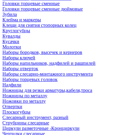
Головки торцевые сменные
Головки торцевые сменные дюймовые
Зубила
Клейма и маркеры
Клещи для снятия стопорных колец
Круглогубцы
Кувалды
Кусачки
Молотки
Наборы бородков, высечек и кернеров
Наборы ключей
Наборы напильников, надфилей и рашпилей
Наборы отверток
Наборы слесарно-монтажного инструмента
Наборы торцевых головок
Надфили
Ножницы для резки арматуры,кабеля,троса
Ножницы по металлу
Ножовки по металлу
Отвертки
Плоскогубцы
Слесарный инструмент, разный
Струбцины слесарные
Циркули разметочные -Кронциркули
Чертилки слесарные