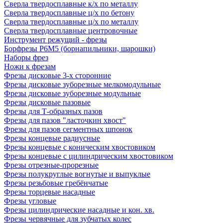
Сверла твердосплавные к/х по металлу
Сверла твердосплавные ц/х по бетону
Сверла твердосплавные ц/х по металлу
Сверла твердосплавные центровочные
Инструмент режущий - фрезы
Борфрезы Р6М5 (борнапильники, шарошки)
Наборы фрез
Ножи к фрезам
Фрезы дисковые 3-х сторонние
Фрезы дисковые зуборезные мелкомодульные
Фрезы дисковые зуборезные модульные
Фрезы дисковые пазовые
Фрезы для Т-образных пазов
Фрезы для пазов "ласточкин хвост"
Фрезы для пазов сегментных шпонок
Фрезы концевые радиусные
Фрезы концевые с коническим хвостовиком
Фрезы концевые с цилиндрическим хвостовиком
Фрезы отрезные-прорезные
Фрезы полукруглые вогнутые и выпуклые
Фрезы резьбовые гребёнчатые
Фрезы торцевые насадные
Фрезы угловые
Фрезы цилиндрические насадные и кон. хв.
Фрезы червячные для зубчатых колес