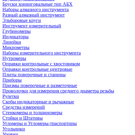
Бруски хонинговальные тип АБХ
Наборы алмазного инструмента
Разный алмазный инструмент
Эльборовые круги
Инструмент измерительный
Глубиномеры
Индикаторы
Линейки
Микрометры
Наборы измерительного инструмента
Нутромеры
Оправки контрольные с хвостовиком
Оправки контрольные центровые
Плиты поверочные и станины
Приборы
Призмы поверочные и разметочные
Проволочки для измерения среднего диаметра резьбы
Рулетки
Скобы индикаторные и рычажные
Средства измерений
Стенкомеры и толщиномеры
Стойки и Штативы
Угломеры и Угломеры-траспортиры
Угольники
Уровни