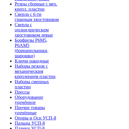
Резцы сборные с мех.
крепл. пластин
Сверла с 6-ти
гранным хвостовиком
Сверла с
цилиндрическим
хвостовиком левые
Борфрезы Р6М5,
Р6АМ5
(борнапильники,
шарошки)
Ключи накидные
Наборы резцов с
механическим
креплением пластин
Наборы сменных
пластин
Прессы
Оборудование
уценённое
Прочие товары
уценённые
Опоры и Оси УСП-8
Пальцы УСП-8
Планки УСП-8