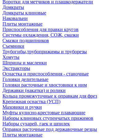
Воротки для метчиков и плашкодержатели
Домкраты
Домкраты клиновые
Наковальни
Плиты монтажные
Приспособления для правки кругов
Системы охлаждения, СОЖ, смазки
Смазки подшипников
Съемники
Трубогибы,трубоприжимы и труборезы
Хомуты
Шприцы и масленки
Экстракторы
Оснастка и приспособления - станочные
Головки делительные
Головки расточные и хвостовики к ним
Державки (накатки) и ролики
Кольца промежуточные к оправкам для фрез
Крепежная оснастка (УСП)
Маховики и ручки
Муфты кулисно-крестовые плавающие
Наборы клиновых ступенчатых прижимов
Наборы сухарей, гаек и шпилек
Оправки расточные под державочные резцы
Плиты монтажные