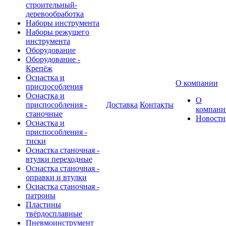
строительный-
деревообработка
Наборы инструмента
Наборы режущего
инструмента
Оборудование
Оборудование -
Крепёж
Оснастка и
О компании
приспособления
Оснастка и
О
приспособления -
Доставка
Контакты
компани
станочные
Новости
Оснастка и
приспособления -
тиски
Оснастка станочная -
втулки переходные
Оснастка станочная -
оправки и втулки
Оснастка станочная -
патроны
Пластины
твёрдосплавные
Пневмоинструмент