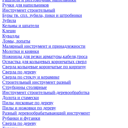
Ручки для напильников
Инструмент строительный
Буры тв. спл. зубила, пики и штробники
Зубила
Кельмы и шпатели
Клещи
Кувалды
Ломы, лопаты
Малярный инструмент и принадлежности
Молотки и киянки
Ножницы для резки арматуры,кабеля,троса
Оснастка для кольцевых корончатых сверл
Сверла кольцевые корончатые по кирпичу
Сверла по дереву
Сверла по стеклу и керамике
Строительный инструмент разный
Струбцины столярные
Инструмент строительный-деревообработка
Долота и стамески
Пилы дисковые по дереву
Пилы и ножовки по дереву
Разный деревообрабатывающий инструмент
Рубанки и фуганки
Сверла по дереву