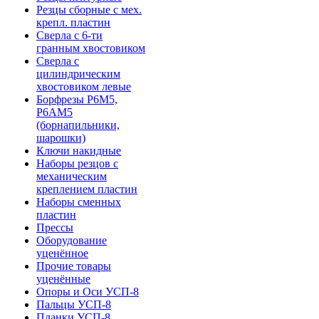
Резцы сборные с мех.
крепл. пластин
Сверла с 6-ти
гранным хвостовиком
Сверла с
цилиндрическим
хвостовиком левые
Борфрезы Р6М5,
Р6АМ5
(борнапильники,
шарошки)
Ключи накидные
Наборы резцов с
механическим
креплением пластин
Наборы сменных
пластин
Прессы
Оборудование
уценённое
Прочие товары
уценённые
Опоры и Оси УСП-8
Пальцы УСП-8
Планки УСП-8