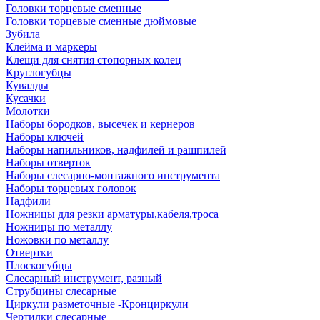
Головки торцевые сменные
Головки торцевые сменные дюймовые
Зубила
Клейма и маркеры
Клещи для снятия стопорных колец
Круглогубцы
Кувалды
Кусачки
Молотки
Наборы бородков, высечек и кернеров
Наборы ключей
Наборы напильников, надфилей и рашпилей
Наборы отверток
Наборы слесарно-монтажного инструмента
Наборы торцевых головок
Надфили
Ножницы для резки арматуры,кабеля,троса
Ножницы по металлу
Ножовки по металлу
Отвертки
Плоскогубцы
Слесарный инструмент, разный
Струбцины слесарные
Циркули разметочные -Кронциркули
Чертилки слесарные