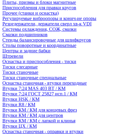
Плиты, призмы и блоки магнитные
Приспособления для правки кругов
Прочее (станки и оснастка)
Регулируемые виброопоры и конич-ие опоры
Резцедержатели, держатели сверл хв-к VDI
Системы охлаждения, СОЖ, смазки
Смазки подшипников
Стенды балансировочные для шлифкругов
Столы поворотные и координатные
Центры и задние бабки
Штревели
Оснастка и приспособления - тиски
Тиски слесарные
Тиски станочные
Тиски станочные специальные
Оснастка станочная - втулки переходные
Втулки 7:24 MAS 403 BT / КМ
Втулки 7:24 ГОСТ 25827 исп.1 / КМ
Втулки HSK / КМ
Втулки R8 / КМ
Втулки КМ / КМ для концевых фрез
Втулки КМ / КМ для центров
Втулки КМ / КМ с лапкой и клинья
Втулки ЦХ / КМ
Оснастка станочная - оправки и втулки