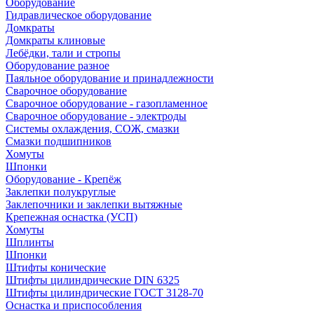
Оборудование
Гидравлическое оборудование
Домкраты
Домкраты клиновые
Лебёдки, тали и стропы
Оборудование разное
Паяльное оборудование и принадлежности
Сварочное оборудование
Сварочное оборудование - газопламенное
Сварочное оборудование - электроды
Системы охлаждения, СОЖ, смазки
Смазки подшипников
Хомуты
Шпонки
Оборудование - Крепёж
Заклепки полукруглые
Заклепочники и заклепки вытяжные
Крепежная оснастка (УСП)
Хомуты
Шплинты
Шпонки
Штифты конические
Штифты цилиндрические DIN 6325
Штифты цилиндрические ГОСТ 3128-70
Оснастка и приспособления