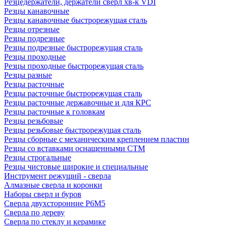
Резцедержатели, держатели сверл хв-к VDI
Резцы канавочные
Резцы канавочные быстрорежущая сталь
Резцы отрезные
Резцы подрезные
Резцы подрезные быстрорежущая сталь
Резцы проходные
Резцы проходные быстрорежущая сталь
Резцы разные
Резцы расточные
Резцы расточные быстрорежущая сталь
Резцы расточные державочные и для КРС
Резцы расточные к головкам
Резцы резьбовые
Резцы резьбовые быстрорежущая сталь
Резцы сборные с механическим креплением пластин
Резцы со вставками оснащенными СТМ
Резцы строгальные
Резцы чистовые широкие и специальные
Инструмент режущий - сверла
Алмазные сверла и коронки
Наборы сверл и буров
Сверла двухсторонние Р6М5
Сверла по дереву
Сверла по стеклу и керамике