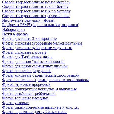
Сверла твердосплавные к/х по металлу
Сверла твердосплавные ц/х по бетону
Сверла твердосплавные ц/х по металлу
Сверла твердосплавные центровочные
Инструмент режущий - фрезы
Борфрезы Р6М5 (борнапильники, шарошки)
Наборы фрез
Ножи к фрезам
Фрезы дисковые 3-х сторонние
Фрезы дисковые зуборезные мелкомодульные
Фрезы дисковые зуборезные модульные
Фрезы дисковые пазовые
Фрезы для Т-образных пазов
Фрезы для пазов "ласточкин хвост"
Фрезы для пазов сегментных шпонок
Фрезы концевые радиусные
Фрезы концевые с коническим хвостовиком
Фрезы концевые с цилиндрическим хвостовиком
Фрезы отрезные-прорезные
Фрезы полукруглые вогнутые и выпуклые
Фрезы резьбовые гребёнчатые
Фрезы торцевые насадные
Фрезы угловые
Фрезы цилиндрические насадные и кон. хв.
Фрезы червячные для зубчатых колес