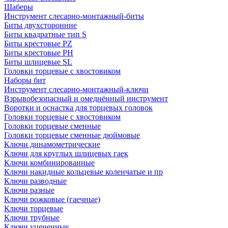
Шаберы
Инструмент слесарно-монтажный-биты
Биты двухсторонние
Биты квадратные тип S
Биты крестовые РZ
Биты крестовые РН
Биты шлицевые SL
Головки торцевые с хвостовиком
Наборы бит
Инструмент слесарно-монтажный-ключи
Взрывобезопасный и омеднённый инструмент
Воротки и оснаcтка для торцевых головок
Головки торцевые с хвостовиком
Головки торцевые сменные
Головки торцевые сменные дюймовые
Ключи динамометрические
Ключи для круглых шлицевых гаек
Ключи комбинированные
Ключи накидные кольцевые коленчатые и пр
Ключи разводные
Ключи разные
Ключи рожковые (гаечные)
Ключи торцевые
Ключи трубные
Ключи уцененные