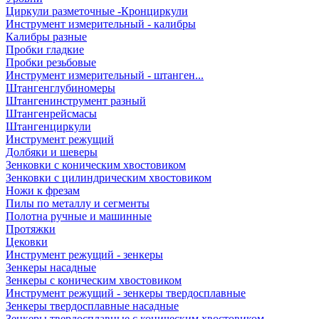
Циркули разметочные -Кронциркули
Инструмент измерительный - калибры
Калибры разные
Пробки гладкие
Пробки резьбовые
Инструмент измерительный - штанген...
Штангенглубиномеры
Штангенинструмент разный
Штангенрейсмасы
Штангенциркули
Инструмент режущий
Долбяки и шеверы
Зенковки с коническим хвостовиком
Зенковки с цилиндрическим хвостовиком
Ножи к фрезам
Пилы по металлу и сегменты
Полотна ручные и машинные
Протяжки
Цековки
Инструмент режущий - зенкеры
Зенкеры насадные
Зенкеры с коническим хвостовиком
Инструмент режущий - зенкеры твердосплавные
Зенкеры твердосплавные насадные
Зенкеры твердосплавные с коническим хвостовиком