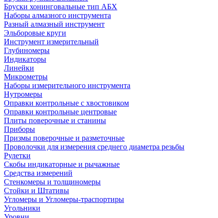
Бруски хонинговальные тип АБХ
Наборы алмазного инструмента
Разный алмазный инструмент
Эльборовые круги
Инструмент измерительный
Глубиномеры
Индикаторы
Линейки
Микрометры
Наборы измерительного инструмента
Нутромеры
Оправки контрольные с хвостовиком
Оправки контрольные центровые
Плиты поверочные и станины
Приборы
Призмы поверочные и разметочные
Проволочки для измерения среднего диаметра резьбы
Рулетки
Скобы индикаторные и рычажные
Средства измерений
Стенкомеры и толщиномеры
Стойки и Штативы
Угломеры и Угломеры-траспортиры
Угольники
Уровни