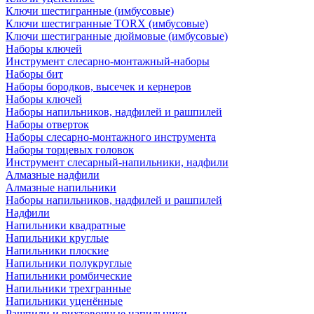
Ключи шестигранные (имбусовые)
Ключи шестигранные TORX (имбусовые)
Ключи шестигранные дюймовые (имбусовые)
Наборы ключей
Инструмент слесарно-монтажный-наборы
Наборы бит
Наборы бородков, высечек и кернеров
Наборы ключей
Наборы напильников, надфилей и рашпилей
Наборы отверток
Наборы слесарно-монтажного инструмента
Наборы торцевых головок
Инструмент слесарный-напильники, надфили
Алмазные надфили
Алмазные напильники
Наборы напильников, надфилей и рашпилей
Надфили
Напильники квадратные
Напильники круглые
Напильники плоские
Напильники полукруглые
Напильники ромбические
Напильники трехгранные
Напильники уценённые
Рашпили и рихтовочные напильники