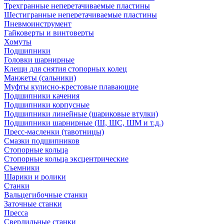
Трехгранные неперетачиваемые пластины
Шестигранные неперетачиваемые пластины
Пневмоинструмент
Гайковерты и винтоверты
Хомуты
Подшипники
Головки шарнирные
Клещи для снятия стопорных колец
Манжеты (сальники)
Муфты кулисно-крестовые плавающие
Подшипники качения
Подшипники корпусные
Подшипники линейные (шариковые втулки)
Подшипники шарнирные (Ш, ШС, ШМ и т.д.)
Пресс-масленки (тавотницы)
Смазки подшипников
Стопорные кольца
Стопорные кольца эксцентрические
Съемники
Шарики и ролики
Станки
Вальцегибочные станки
Заточные станки
Пресса
Сверлильные станки