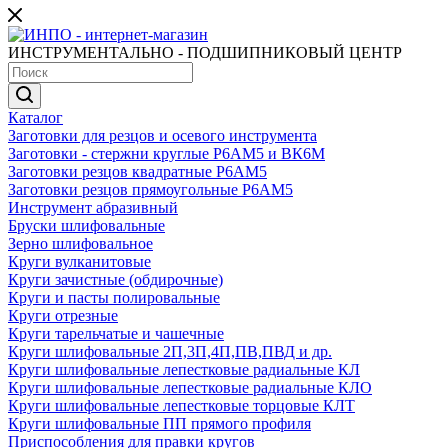
ИНСТРУМЕНТАЛЬНО - ПОДШИПНИКОВЫЙ ЦЕНТР
Каталог
Заготовки для резцов и осевого инструмента
Заготовки - стержни круглые Р6АМ5 и ВК6М
Заготовки резцов квадратные Р6АМ5
Заготовки резцов прямоугольные Р6АМ5
Инструмент абразивный
Бруски шлифовальные
Зерно шлифовальное
Круги вулканитовые
Круги зачистные (обдирочные)
Круги и пасты полировальные
Круги отрезные
Круги тарельчатые и чашечные
Круги шлифовальные 2П,3П,4П,ПВ,ПВД и др.
Круги шлифовальные лепестковые радиальные КЛ
Круги шлифовальные лепестковые радиальные КЛО
Круги шлифовальные лепестковые торцовые КЛТ
Круги шлифовальные ПП прямого профиля
Приспособления для правки кругов