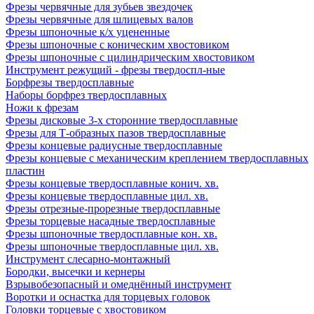
Фрезы червячные для зубьев звездочек
Фрезы червячные для шлицевых валов
Фрезы шпоночные к/х уцененные
Фрезы шпоночные с коническим хвостовиком
Фрезы шпоночные с цилиндрическим хвостовиком
Инструмент режущий - фрезы твердоспл-ные
Борфрезы твердосплавные
Наборы борфрез твердосплавных
Ножи к фрезам
Фрезы дисковые 3-х сторонние твердосплавные
Фрезы для Т-образных пазов твердосплавные
Фрезы концевые радиусные твердосплавные
Фрезы концевые с механическим креплением твердосплавных
пластин
Фрезы концевые твердосплавные конич. хв.
Фрезы концевые твердосплавные цил. хв.
Фрезы отрезные-прорезные твердосплавные
Фрезы торцевые насадные твердосплавные
Фрезы шпоночные твердосплавные кон. хв.
Фрезы шпоночные твердосплавные цил. хв.
Инструмент слесарно-монтажный
Бородки, высечки и кернеры
Взрывобезопасный и омеднённый инструмент
Воротки и оснаcтка для торцевых головок
Головки торцевые с хвостовиком