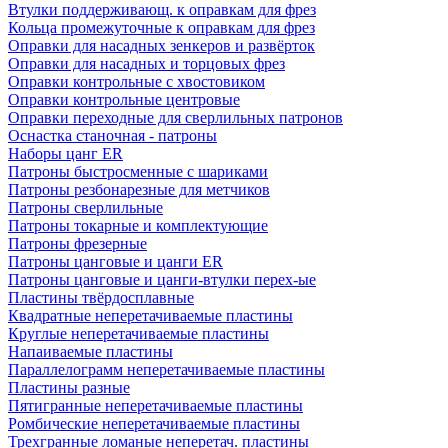
Втулки поддерживающ. к оправкам для фрез
Кольца промежуточные к оправкам для фрез
Оправки для насадных зенкеров и развёрток
Оправки для насадных и торцовых фрез
Оправки контрольные с хвостовиком
Оправки контрольные центровые
Оправки переходные для сверлильных патронов
Оснастка станочная - патроны
Наборы цанг ER
Патроны быстросменные с шариками
Патроны резбонарезные для метчиков
Патроны сверлильные
Патроны токарные и комплектующие
Патроны фрезерные
Патроны цанговые и цанги ER
Патроны цанговые и цанги-втулки перех-ые
Пластины твёрдосплавные
Квадратные неперетачиваемые пластины
Круглые неперетачиваемые пластины
Напаиваемые пластины
Параллелограмм неперетачиваемые пластины
Пластины разные
Пятигранные неперетачиваемые пластины
Ромбические неперетачиваемые пластины
Трехгранные ломаные неперетач. пластины