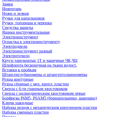
Замки
Инвентарь
Ножи и лезвия
Ручки для напильников
Ручки, топорища и черенки
Средства защиты
Ящики инструментальные
Электроинструмент
Оснастка к электроинструменту
Электродрели
Электроинструмент разный
Электроточило
Круги тарельчатые 1Т и чашечные ЧК,ЧЦ
Шлифлента бесконечная на ткани водост.
Вставки к пробкам
Штангенглубиномеры и штангентолщиномеры
Резцы контурные
Резцы сборные с мех. крепл. пластин
Сверла с 6-ти гранным хвостовиком
Сверла с цилиндрическим хвостовиком левые
Борфрезы Р6М5, Р6АМ5 (борнапильники, шарошки)
Ключи накидные
Наборы резцов с механическим креплением пластин
Наборы сменных пластин
Прессы