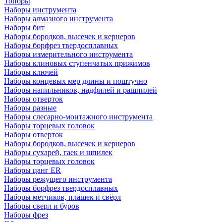
Топоры
Наборы инструмента
Наборы алмазного инструмента
Наборы бит
Наборы бородков, высечек и кернеров
Наборы борфрез твердосплавных
Наборы измерительного инструмента
Наборы клиновых ступенчатых прижимов
Наборы ключей
Наборы концевых мер длины и поштучно
Наборы напильников, надфилей и рашпилей
Наборы отверток
Наборы разные
Наборы слесарно-монтажного инструмента
Наборы торцевых головок
Наборы отверток
Наборы бородков, высечек и кернеров
Наборы сухарей, гаек и шпилек
Наборы торцевых головок
Наборы цанг ER
Наборы режущего инструмента
Наборы борфрез твердосплавных
Наборы метчиков, плашек и свёрл
Наборы сверл и буров
Наборы фрез