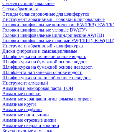
Сегменты шлифовальные
Сетка абразивная
Стенды балансировочные для шлифкругов
Инструмент абразивный - головки шлифовальные
Головки шлифовальные конические KW(ГКЗ), EW(ГК)
Головки шлифовальные угловые DW(ГУ)
Головки шлифовальные цилиндрические AW(ГЦ)
Головки шлифовальные шаровые FW(ГШЦ), F2W(ГШ)
Инструмент абразивный - шлифшкурка
Диски фибровые и самозацепляемые
Шлифшкурка на тканевой основе водост.
Шлифшкурка на бумажной основе водост.
Шлифшкурка на бумажной основе неводост.
Шлифлента на тканевой основе водост.
Шлифшкурка на тканевой основе неводост.
Инструмент алмазный
Алмазная и эльборовая паста, ГОИ
Алмазные головки
Алмазные карандаши,иглы,алмазы в оправе
Алмазные круги
Алмазные надфили
Алмазные напильники
Алмазные отрезные диски
Алмазные сверла и коронки
Бруски ручные алмазные