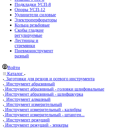
Подкладки УСП-8
Опоры УСП-12
Удлинители силовые
Электроперфораторы
Кольца резьбовые
Скобы гладкие
регулируемые
Лестницы и
стремянки
Пневмоинструмент
разный
Войти
Каталог
Заготовки для резцов и осевого инструмента
Инструмент абразивный
Инструмент абразивный - головки шлифовальные
Инструмент абразивный - шлифшкурка
Инструмент алмазный
Инструмент измерительный
Инструмент измерительный - калибры
Инструмент измерительный - штанген...
Инструмент режущий
Инструмент режущий - зенкеры