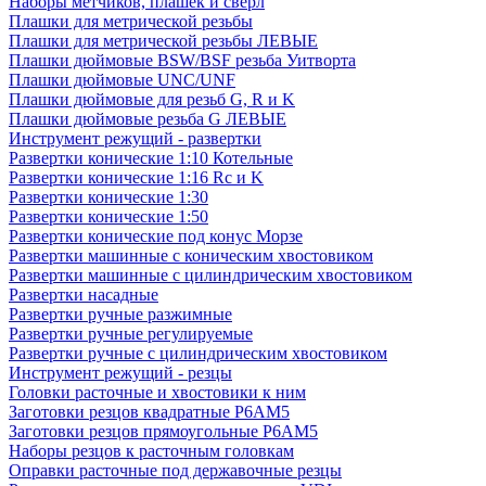
Наборы метчиков, плашек и свёрл
Плашки для метрической резьбы
Плашки для метрической резьбы ЛЕВЫЕ
Плашки дюймовые BSW/BSF резьба Уитворта
Плашки дюймовые UNC/UNF
Плашки дюймовые для резьб G, R и K
Плашки дюймовые резьба G ЛЕВЫЕ
Инструмент режущий - развертки
Развертки конические 1:10 Котельные
Развертки конические 1:16 Rc и K
Развертки конические 1:30
Развертки конические 1:50
Развертки конические под конус Морзе
Развертки машинные с коническим хвостовиком
Развертки машинные с цилиндрическим хвостовиком
Развертки насадные
Развертки ручные разжимные
Развертки ручные регулируемые
Развертки ручные с цилиндрическим хвостовиком
Инструмент режущий - резцы
Головки расточные и хвостовики к ним
Заготовки резцов квадратные Р6АМ5
Заготовки резцов прямоугольные Р6АМ5
Наборы резцов к расточным головкам
Оправки расточные под державочные резцы