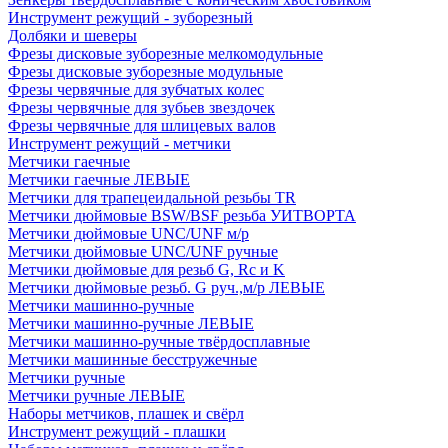
Инструмент режущий - зуборезный
Долбяки и шеверы
Фрезы дисковые зуборезные мелкомодульные
Фрезы дисковые зуборезные модульные
Фрезы червячные для зубчатых колес
Фрезы червячные для зубьев звездочек
Фрезы червячные для шлицевых валов
Инструмент режущий - метчики
Метчики гаечные
Метчики гаечные ЛЕВЫЕ
Метчики для трапецеидальной резьбы TR
Метчики дюймовые BSW/BSF резьба УИТВОРТА
Метчики дюймовые UNC/UNF м/р
Метчики дюймовые UNC/UNF ручные
Метчики дюймовые для резьб G, Rc и K
Метчики дюймовые резьб. G руч.,м/р ЛЕВЫЕ
Метчики машинно-ручные
Метчики машинно-ручные ЛЕВЫЕ
Метчики машинно-ручные твёрдосплавные
Метчики машинные бесстружечные
Метчики ручные
Метчики ручные ЛЕВЫЕ
Наборы метчиков, плашек и свёрл
Инструмент режущий - плашки