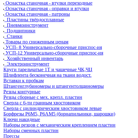
Оснастка станочная - втулки переходные
Оснастка станочная - оправки и втулки
Оснастка станочная - патроны
Пластины твёрдосплавные
Пневмоинструмент
Подшипники
Станки
Товары по сниженным ценам
УСП- 8 Универсально-сборочные приспос-ия
УСП-12 Универсально-сборочные приспос-ия
Хозяйственный инвентарь
Электроинструмент
Круги тарельчатые 1Т и чашечные ЧК,ЧЦ
Шлифлента бесконечная на ткани водост.
Вставки к пробкам
Штангенглубиномеры и штангентолщиномеры
Резцы контурные
Резцы сборные с мех. крепл. пластин
Сверла с 6-ти гранным хвостовиком
Сверла с цилиндрическим хвостовиком левые
Борфрезы Р6М5, Р6АМ5 (борнапильники, шарошки)
Ключи накидные
Наборы резцов с механическим креплением пластин
Наборы сменных пластин
Прессы