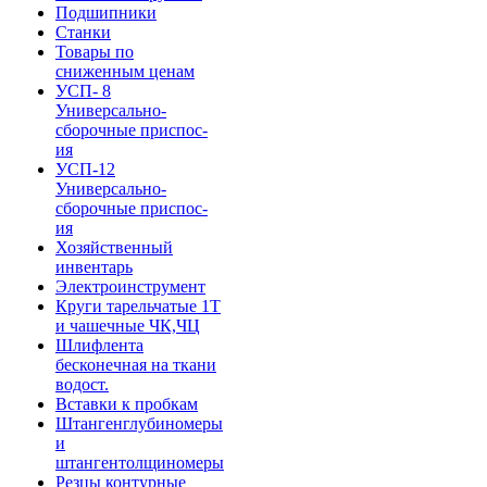
Подшипники
Станки
Товары по
сниженным ценам
УСП- 8
Универсально-
сборочные приспос-
ия
УСП-12
Универсально-
сборочные приспос-
ия
Хозяйственный
инвентарь
Электроинструмент
Круги тарельчатые 1Т
и чашечные ЧК,ЧЦ
Шлифлента
бесконечная на ткани
водост.
Вставки к пробкам
Штангенглубиномеры
и
штангентолщиномеры
Резцы контурные