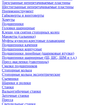
Трехгранные неперетачиваемые пластины
Шестигранные неперетачиваемые пластины
Пневмоинструмент
Гайковерты и винтоверты
Хомуты
Подшипники
Головки шарнирные
Клещи для снятия стопорных колец
Манжеты (сальники)
Муфты кулисно-крестовые плавающие
Подшипники качения
Подшипники корпусные
Подшипники линейные (шариковые втулки)
Подшипники шарнирные (Ш, ШС, ШМ и т.д.)
Пресс-масленки (тавотницы)
Смазки подшипников
Стопорные кольца
Стопорные кольца эксцентрические
Съемники
Шарики и ролики
Станки
Вальцегибочные станки
Заточные станки
Пресса
Сверлильные станки