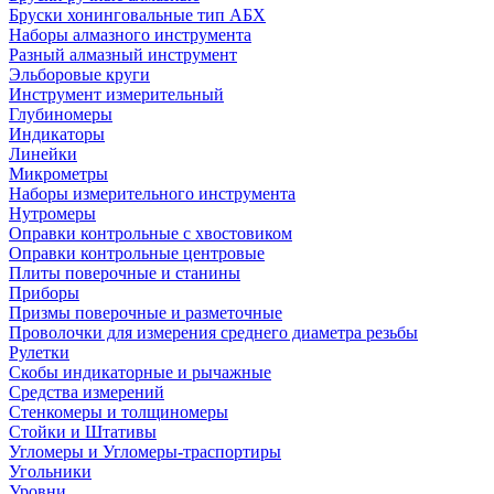
Бруски хонинговальные тип АБХ
Наборы алмазного инструмента
Разный алмазный инструмент
Эльборовые круги
Инструмент измерительный
Глубиномеры
Индикаторы
Линейки
Микрометры
Наборы измерительного инструмента
Нутромеры
Оправки контрольные с хвостовиком
Оправки контрольные центровые
Плиты поверочные и станины
Приборы
Призмы поверочные и разметочные
Проволочки для измерения среднего диаметра резьбы
Рулетки
Скобы индикаторные и рычажные
Средства измерений
Стенкомеры и толщиномеры
Стойки и Штативы
Угломеры и Угломеры-траспортиры
Угольники
Уровни