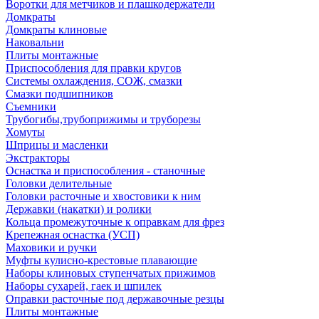
Воротки для метчиков и плашкодержатели
Домкраты
Домкраты клиновые
Наковальни
Плиты монтажные
Приспособления для правки кругов
Системы охлаждения, СОЖ, смазки
Смазки подшипников
Съемники
Трубогибы,трубоприжимы и труборезы
Хомуты
Шприцы и масленки
Экстракторы
Оснастка и приспособления - станочные
Головки делительные
Головки расточные и хвостовики к ним
Державки (накатки) и ролики
Кольца промежуточные к оправкам для фрез
Крепежная оснастка (УСП)
Маховики и ручки
Муфты кулисно-крестовые плавающие
Наборы клиновых ступенчатых прижимов
Наборы сухарей, гаек и шпилек
Оправки расточные под державочные резцы
Плиты монтажные