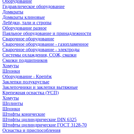
Оборудование
Гидравлическое оборудование
Домкраты
Домкраты клиновые
Лебёдки, тали и стропы
Оборудование разное
Паяльное оборудование и принадлежности
Сварочное оборудование
Сварочное оборудование - газопламенное
Сварочное оборудование - электроды
Системы охлаждения, СОЖ, смазки
Смазки подшипников
Хомуты
Шпонки
Оборудование - Крепёж
Заклепки полукруглые
Заклепочники и заклепки вытяжные
Крепежная оснастка (УСП)
Хомуты
Шплинты
Шпонки
Штифты конические
Штифты цилиндрические DIN 6325
Штифты цилиндрические ГОСТ 3128-70
Оснастка и приспособления