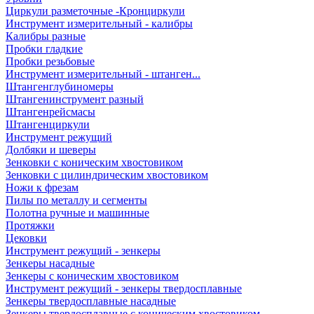
Циркули разметочные -Кронциркули
Инструмент измерительный - калибры
Калибры разные
Пробки гладкие
Пробки резьбовые
Инструмент измерительный - штанген...
Штангенглубиномеры
Штангенинструмент разный
Штангенрейсмасы
Штангенциркули
Инструмент режущий
Долбяки и шеверы
Зенковки с коническим хвостовиком
Зенковки с цилиндрическим хвостовиком
Ножи к фрезам
Пилы по металлу и сегменты
Полотна ручные и машинные
Протяжки
Цековки
Инструмент режущий - зенкеры
Зенкеры насадные
Зенкеры с коническим хвостовиком
Инструмент режущий - зенкеры твердосплавные
Зенкеры твердосплавные насадные
Зенкеры твердосплавные с коническим хвостовиком