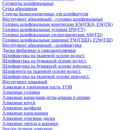
Сегменты шлифовальные
Сетка абразивная
Стенды балансировочные для шлифкругов
Инструмент абразивный - головки шлифовальные
Головки шлифовальные конические KW(ГКЗ), EW(ГК)
Головки шлифовальные угловые DW(ГУ)
Головки шлифовальные цилиндрические AW(ГЦ)
Головки шлифовальные шаровые FW(ГШЦ), F2W(ГШ)
Инструмент абразивный - шлифшкурка
Диски фибровые и самозацепляемые
Шлифшкурка на тканевой основе водост.
Шлифшкурка на бумажной основе водост.
Шлифшкурка на бумажной основе неводост.
Шлифлента на тканевой основе водост.
Шлифшкурка на тканевой основе неводост.
Инструмент алмазный
Алмазная и эльборовая паста, ГОИ
Алмазные головки
Алмазные карандаши,иглы,алмазы в оправе
Алмазные круги
Алмазные надфили
Алмазные напильники
Алмазные отрезные диски
Алмазные сверла и коронки
Бруски ручные алмазные