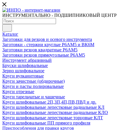
ИНСТРУМЕНТАЛЬНО - ПОДШИПНИКОВЫЙ ЦЕНТР
Каталог
Заготовки для резцов и осевого инструмента
Заготовки - стержни круглые Р6АМ5 и ВК6М
Заготовки резцов квадратные Р6АМ5
Заготовки резцов прямоугольные Р6АМ5
Инструмент абразивный
Бруски шлифовальные
Зерно шлифовальное
Круги вулканитовые
Круги зачистные (обдирочные)
Круги и пасты полировальные
Круги отрезные
Круги тарельчатые и чашечные
Круги шлифовальные 2П,3П,4П,ПВ,ПВД и др.
Круги шлифовальные лепестковые радиальные КЛ
Круги шлифовальные лепестковые радиальные КЛО
Круги шлифовальные лепестковые торцовые КЛТ
Круги шлифовальные ПП прямого профиля
Приспособления для правки кругов