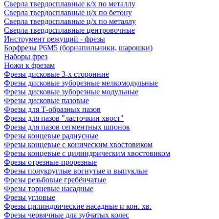
Сверла твердосплавные к/х по металлу
Сверла твердосплавные ц/х по бетону
Сверла твердосплавные ц/х по металлу
Сверла твердосплавные центровочные
Инструмент режущий - фрезы
Борфрезы Р6М5 (борнапильники, шарошки)
Наборы фрез
Ножи к фрезам
Фрезы дисковые 3-х сторонние
Фрезы дисковые зуборезные мелкомодульные
Фрезы дисковые зуборезные модульные
Фрезы дисковые пазовые
Фрезы для Т-образных пазов
Фрезы для пазов "ласточкин хвост"
Фрезы для пазов сегментных шпонок
Фрезы концевые радиусные
Фрезы концевые с коническим хвостовиком
Фрезы концевые с цилиндрическим хвостовиком
Фрезы отрезные-прорезные
Фрезы полукруглые вогнутые и выпуклые
Фрезы резьбовые гребёнчатые
Фрезы торцевые насадные
Фрезы угловые
Фрезы цилиндрические насадные и кон. хв.
Фрезы червячные для зубчатых колес