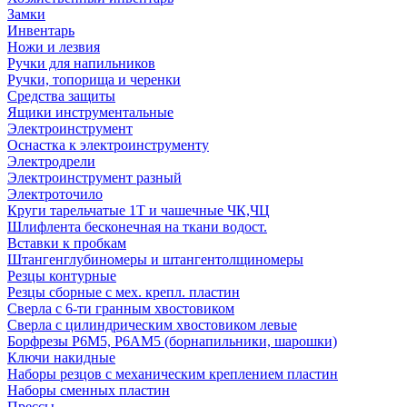
Замки
Инвентарь
Ножи и лезвия
Ручки для напильников
Ручки, топорища и черенки
Средства защиты
Ящики инструментальные
Электроинструмент
Оснастка к электроинструменту
Электродрели
Электроинструмент разный
Электроточило
Круги тарельчатые 1Т и чашечные ЧК,ЧЦ
Шлифлента бесконечная на ткани водост.
Вставки к пробкам
Штангенглубиномеры и штангентолщиномеры
Резцы контурные
Резцы сборные с мех. крепл. пластин
Сверла с 6-ти гранным хвостовиком
Сверла с цилиндрическим хвостовиком левые
Борфрезы Р6М5, Р6АМ5 (борнапильники, шарошки)
Ключи накидные
Наборы резцов с механическим креплением пластин
Наборы сменных пластин
Прессы