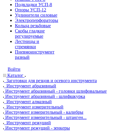
Подкладки УСП-8
Опоры УСП-12
Удлинители силовые
Электроперфораторы
Кольца резьбовые
Скобы гладкие
регулируемые
Лестницы и
стремянки
Пневмоинструмент
разный
Войти
Каталог
Заготовки для резцов и осевого инструмента
Инструмент абразивный
Инструмент абразивный - головки шлифовальные
Инструмент абразивный - шлифшкурка
Инструмент алмазный
Инструмент измерительный
Инструмент измерительный - калибры
Инструмент измерительный - штанген...
Инструмент режущий
Инструмент режущий - зенкеры