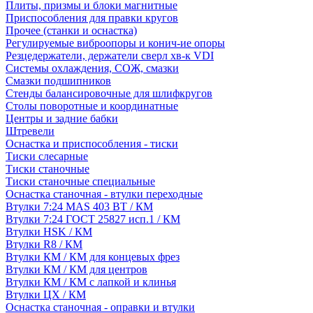
Плиты, призмы и блоки магнитные
Приспособления для правки кругов
Прочее (станки и оснастка)
Регулируемые виброопоры и конич-ие опоры
Резцедержатели, держатели сверл хв-к VDI
Системы охлаждения, СОЖ, смазки
Смазки подшипников
Стенды балансировочные для шлифкругов
Столы поворотные и координатные
Центры и задние бабки
Штревели
Оснастка и приспособления - тиски
Тиски слесарные
Тиски станочные
Тиски станочные специальные
Оснастка станочная - втулки переходные
Втулки 7:24 MAS 403 BT / КМ
Втулки 7:24 ГОСТ 25827 исп.1 / КМ
Втулки HSK / КМ
Втулки R8 / КМ
Втулки КМ / КМ для концевых фрез
Втулки КМ / КМ для центров
Втулки КМ / КМ с лапкой и клинья
Втулки ЦХ / КМ
Оснастка станочная - оправки и втулки