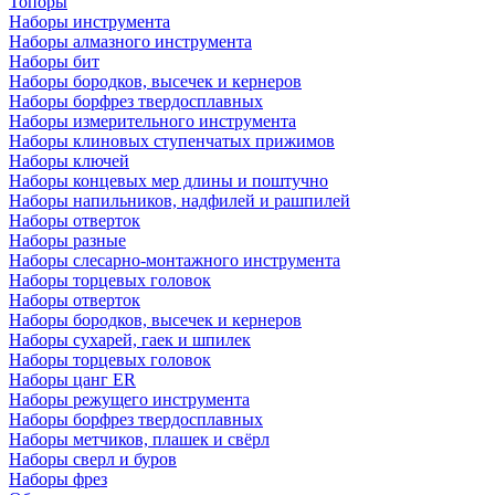
Топоры
Наборы инструмента
Наборы алмазного инструмента
Наборы бит
Наборы бородков, высечек и кернеров
Наборы борфрез твердосплавных
Наборы измерительного инструмента
Наборы клиновых ступенчатых прижимов
Наборы ключей
Наборы концевых мер длины и поштучно
Наборы напильников, надфилей и рашпилей
Наборы отверток
Наборы разные
Наборы слесарно-монтажного инструмента
Наборы торцевых головок
Наборы отверток
Наборы бородков, высечек и кернеров
Наборы сухарей, гаек и шпилек
Наборы торцевых головок
Наборы цанг ER
Наборы режущего инструмента
Наборы борфрез твердосплавных
Наборы метчиков, плашек и свёрл
Наборы сверл и буров
Наборы фрез