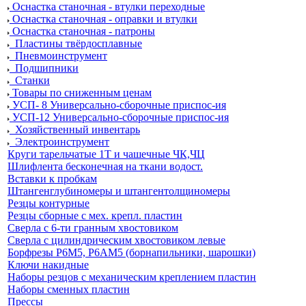
Оснастка станочная - втулки переходные
Оснастка станочная - оправки и втулки
Оснастка станочная - патроны
Пластины твёрдосплавные
Пневмоинструмент
Подшипники
Станки
Товары по сниженным ценам
УСП- 8 Универсально-сборочные приспос-ия
УСП-12 Универсально-сборочные приспос-ия
Хозяйственный инвентарь
Электроинструмент
Круги тарельчатые 1Т и чашечные ЧК,ЧЦ
Шлифлента бесконечная на ткани водост.
Вставки к пробкам
Штангенглубиномеры и штангентолщиномеры
Резцы контурные
Резцы сборные с мех. крепл. пластин
Сверла с 6-ти гранным хвостовиком
Сверла с цилиндрическим хвостовиком левые
Борфрезы Р6М5, Р6АМ5 (борнапильники, шарошки)
Ключи накидные
Наборы резцов с механическим креплением пластин
Наборы сменных пластин
Прессы