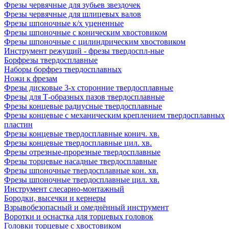
Фрезы червячные для зубьев звездочек
Фрезы червячные для шлицевых валов
Фрезы шпоночные к/х уцененные
Фрезы шпоночные с коническим хвостовиком
Фрезы шпоночные с цилиндрическим хвостовиком
Инструмент режущий - фрезы твердоспл-ные
Борфрезы твердосплавные
Наборы борфрез твердосплавных
Ножи к фрезам
Фрезы дисковые 3-х сторонние твердосплавные
Фрезы для Т-образных пазов твердосплавные
Фрезы концевые радиусные твердосплавные
Фрезы концевые с механическим креплением твердосплавных
пластин
Фрезы концевые твердосплавные конич. хв.
Фрезы концевые твердосплавные цил. хв.
Фрезы отрезные-прорезные твердосплавные
Фрезы торцевые насадные твердосплавные
Фрезы шпоночные твердосплавные кон. хв.
Фрезы шпоночные твердосплавные цил. хв.
Инструмент слесарно-монтажный
Бородки, высечки и кернеры
Взрывобезопасный и омеднённый инструмент
Воротки и оснаcтка для торцевых головок
Головки торцевые с хвостовиком