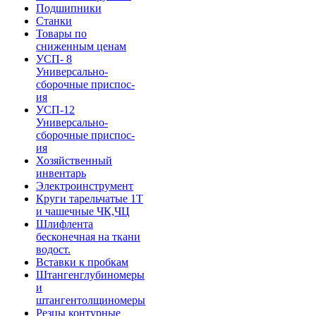
Подшипники
Станки
Товары по
сниженным ценам
УСП- 8
Универсально-
сборочные приспос-
ия
УСП-12
Универсально-
сборочные приспос-
ия
Хозяйственный
инвентарь
Электроинструмент
Круги тарельчатые 1Т
и чашечные ЧК,ЧЦ
Шлифлента
бесконечная на ткани
водост.
Вставки к пробкам
Штангенглубиномеры
и
штангентолщиномеры
Резцы контурные