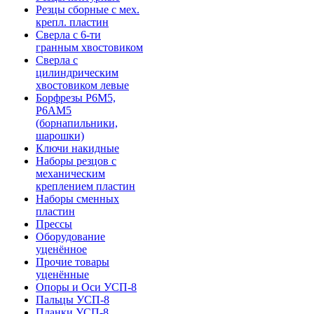
Резцы сборные с мех.
крепл. пластин
Сверла с 6-ти
гранным хвостовиком
Сверла с
цилиндрическим
хвостовиком левые
Борфрезы Р6М5,
Р6АМ5
(борнапильники,
шарошки)
Ключи накидные
Наборы резцов с
механическим
креплением пластин
Наборы сменных
пластин
Прессы
Оборудование
уценённое
Прочие товары
уценённые
Опоры и Оси УСП-8
Пальцы УСП-8
Планки УСП-8