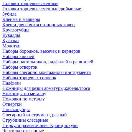
Головки торцевые сменные
Головки торцевые сменные дюймовые
Зубила
Клейма и маркеры
Клещи для снятия стопорных колец
Круглогубцы
Кувалды
Кусачки
Молотки
Наборы бородков, высечек и кернеров
Наборы ключей
Наборы напильников, надфилей и рашпилей
Наборы отверток
Наборы слесарно-монтажного инструмента
Наборы торцевых головок
Надфили
Ножницы для резки арматуры,кабеля,троса
Ножницы по металлу
Ножовки по металлу
Отвертки
Плоскогубцы
Слесарный инструмент, разный
Струбцины слесарные
Циркули разметочные -Кронциркули
Чертилки слесарные