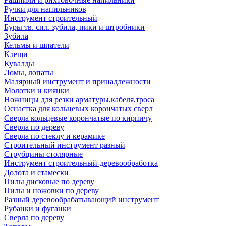
Ручки для напильников
Инструмент строительный
Буры тв. спл. зубила, пики и штробники
Зубила
Кельмы и шпатели
Клещи
Кувалды
Ломы, лопаты
Малярный инструмент и принадлежности
Молотки и киянки
Ножницы для резки арматуры,кабеля,троса
Оснастка для кольцевых корончатых сверл
Сверла кольцевые корончатые по кирпичу
Сверла по дереву
Сверла по стеклу и керамике
Строительный инструмент разный
Струбцины столярные
Инструмент строительный-деревообработка
Долота и стамески
Пилы дисковые по дереву
Пилы и ножовки по дереву
Разный деревообрабатывающий инструмент
Рубанки и фуганки
Сверла по дереву