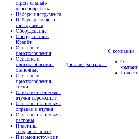
строительный-
деревообработка
Наборы инструмента
Наборы режущего
инструмента
Оборудование
Оборудование -
Крепёж
Оснастка и
О компании
приспособления
Оснастка и
О
приспособления -
Доставка
Контакты
компани
станочные
Новости
Оснастка и
приспособления -
тиски
Оснастка станочная -
втулки переходные
Оснастка станочная -
оправки и втулки
Оснастка станочная -
патроны
Пластины
твёрдосплавные
Пневмоинструмент