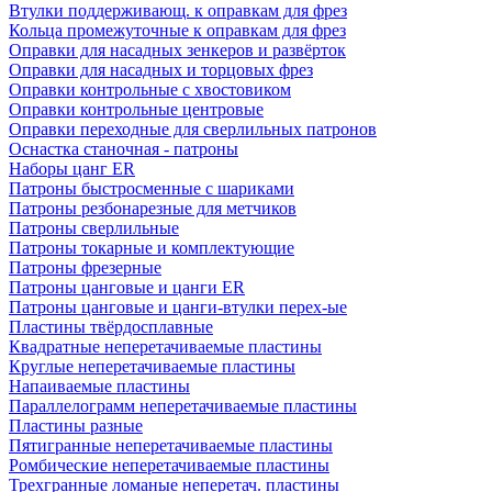
Втулки поддерживающ. к оправкам для фрез
Кольца промежуточные к оправкам для фрез
Оправки для насадных зенкеров и развёрток
Оправки для насадных и торцовых фрез
Оправки контрольные с хвостовиком
Оправки контрольные центровые
Оправки переходные для сверлильных патронов
Оснастка станочная - патроны
Наборы цанг ER
Патроны быстросменные с шариками
Патроны резбонарезные для метчиков
Патроны сверлильные
Патроны токарные и комплектующие
Патроны фрезерные
Патроны цанговые и цанги ER
Патроны цанговые и цанги-втулки перех-ые
Пластины твёрдосплавные
Квадратные неперетачиваемые пластины
Круглые неперетачиваемые пластины
Напаиваемые пластины
Параллелограмм неперетачиваемые пластины
Пластины разные
Пятигранные неперетачиваемые пластины
Ромбические неперетачиваемые пластины
Трехгранные ломаные неперетач. пластины