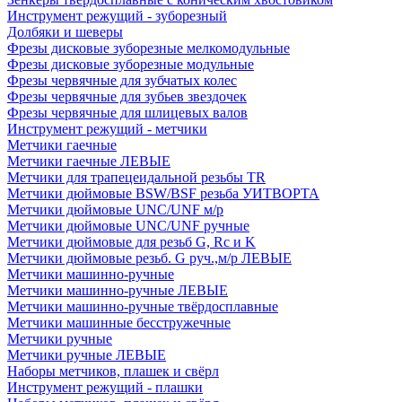
Инструмент режущий - зуборезный
Долбяки и шеверы
Фрезы дисковые зуборезные мелкомодульные
Фрезы дисковые зуборезные модульные
Фрезы червячные для зубчатых колес
Фрезы червячные для зубьев звездочек
Фрезы червячные для шлицевых валов
Инструмент режущий - метчики
Метчики гаечные
Метчики гаечные ЛЕВЫЕ
Метчики для трапецеидальной резьбы TR
Метчики дюймовые BSW/BSF резьба УИТВОРТА
Метчики дюймовые UNC/UNF м/р
Метчики дюймовые UNC/UNF ручные
Метчики дюймовые для резьб G, Rc и K
Метчики дюймовые резьб. G руч.,м/р ЛЕВЫЕ
Метчики машинно-ручные
Метчики машинно-ручные ЛЕВЫЕ
Метчики машинно-ручные твёрдосплавные
Метчики машинные бесстружечные
Метчики ручные
Метчики ручные ЛЕВЫЕ
Наборы метчиков, плашек и свёрл
Инструмент режущий - плашки