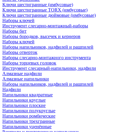
Ключи шестигранные (имбусовые)
Ключи шестигранные TORX (имбусовые)
Ключи шестигранные дюймовые (имбусовые)
Наборы ключей
Инструмент слесарно-монтажный-наборы
Наборы бит
Наборы бородков, высечек и кернеров
Наборы ключей
Наборы напильников, надфилей и рашпилей
Наборы отверток
Наборы слесарно-монтажного инструмента
Наборы торцевых головок
Инструмент слесарный-напильники, надфили
Алмазные надфили
Алмазные напильники
Наборы напильников, надфилей и рашпилей
Надфили
Напильники квадратные
Напильники круглые
Напильники плоские
Напильники полукруглые
Напильники ромбические
Напильники трехгранные
Напильники уценённые
Рашпили и рихтовочные напильники