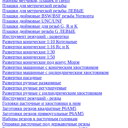
Наборы метчиков, плашек и свёрл
Плашки для метрической резьбы
Плашки для метрической резьбы ЛЕВЫЕ
Плашки дюймовые BSW/BSF резьба Уитворта
Плашки дюймовые UNC/UNF
Плашки дюймовые для резьб G, R и K
Плашки дюймовые резьба G ЛЕВЫЕ
Инструмент режущий - развертки
Развертки конические 1:10 Котельные
Развертки конические 1:16 Rc и K
Развертки конические 1:30
Развертки конические 1:50
Развертки конические под конус Морзе
Развертки машинные с коническим хвостовиком
Развертки машинные с цилиндрическим хвостовиком
Развертки насадные
Развертки ручные разжимные
Развертки ручные регулируемые
Развертки ручные с цилиндрическим хвостовиком
Инструмент режущий - резцы
Головки расточные и хвостовики к ним
Заготовки резцов квадратные Р6АМ5
Заготовки резцов прямоугольные Р6АМ5
Наборы резцов к расточным головкам
Оправки расточные под державочные резцы