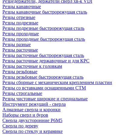
Резцедержатели, держатели сверл хв-к VDI
Резцы канавочные
Резцы канавочные быстрорежущая сталь
Резцы отрезные
Резцы подрезные
Резцы подрезные быстрорежущая сталь
Резцы проходные
Резцы проходные быстрорежущая сталь
Резцы разные
Резцы расточные
Резцы расточные быстрорежущая сталь
Резцы расточные державочные и для КРС
Резцы расточные к головкам
Резцы резьбовые
Резцы резьбовые быстрорежущая сталь
Резцы сборные с механическим креплением пластин
Резцы со вставками оснащенными СТМ
Резцы строгальные
Резцы чистовые широкие и специальные
Инструмент режущий - сверла
Алмазные сверла и коронки
Наборы сверл и буров
Сверла двухсторонние Р6М5
Сверла по дереву
Сверла по стеклу и керамике