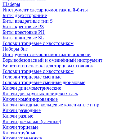
Шаберы
Инструмент слесарно-монтажный-биты
Биты двухсторонние
Биты квадратные тип S
Биты крестовые РZ
Биты крестовые РН
Биты шлицевые SL
Головки торцевые с хвостовиком
Наборы бит
Инструмент слесарно-монтажный-ключи
Взрывобезопасный и омеднённый инструмент
Воротки и оснаcтка для торцевых головок
Головки торцевые с хвостовиком
Головки торцевые сменные
Головки торцевые сменные дюймовые
Ключи динамометрические
Ключи для круглых шлицевых гаек
Ключи комбинированные
Ключи накидные кольцевые коленчатые и пр
Ключи разводные
Ключи разные
Ключи рожковые (гаечные)
Ключи торцевые
Ключи трубные
Ключи уцененные