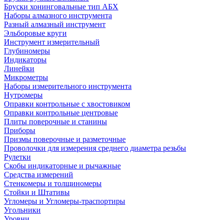
Бруски хонинговальные тип АБХ
Наборы алмазного инструмента
Разный алмазный инструмент
Эльборовые круги
Инструмент измерительный
Глубиномеры
Индикаторы
Линейки
Микрометры
Наборы измерительного инструмента
Нутромеры
Оправки контрольные с хвостовиком
Оправки контрольные центровые
Плиты поверочные и станины
Приборы
Призмы поверочные и разметочные
Проволочки для измерения среднего диаметра резьбы
Рулетки
Скобы индикаторные и рычажные
Средства измерений
Стенкомеры и толщиномеры
Стойки и Штативы
Угломеры и Угломеры-траспортиры
Угольники
Уровни