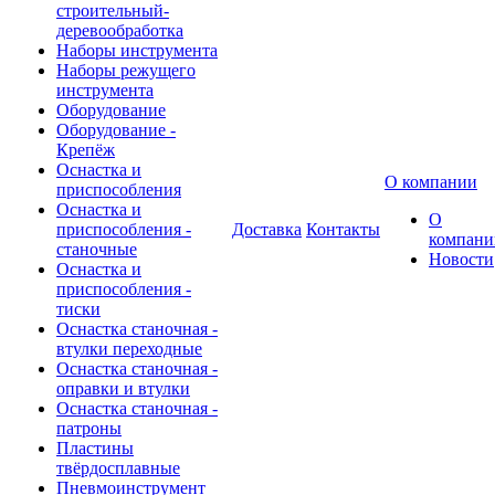
строительный-
деревообработка
Наборы инструмента
Наборы режущего
инструмента
Оборудование
Оборудование -
Крепёж
Оснастка и
О компании
приспособления
Оснастка и
О
приспособления -
Доставка
Контакты
компани
станочные
Новости
Оснастка и
приспособления -
тиски
Оснастка станочная -
втулки переходные
Оснастка станочная -
оправки и втулки
Оснастка станочная -
патроны
Пластины
твёрдосплавные
Пневмоинструмент