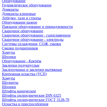
Оборудование
Гидравлическое оборудование
Домкраты
Домкраты клиновые
Лебёдки, тали и стропы
Оборудование разное
Паяльное оборудование и принадлежности
Сварочное оборудование
Сварочное оборудование - газопламенное
Сварочное оборудование - электроды
Системы охлаждения, СОЖ, смазки
Смазки подшипников
Хомуты
Шпонки
Оборудование - Крепёж
Заклепки полукруглые
Заклепочники и заклепки вытяжные
Крепежная оснастка (УСП)
Хомуты
Шплинты
Шпонки
Штифты конические
Штифты цилиндрические DIN 6325
Штифты цилиндрические ГОСТ 3128-70
Оснастка и приспособления