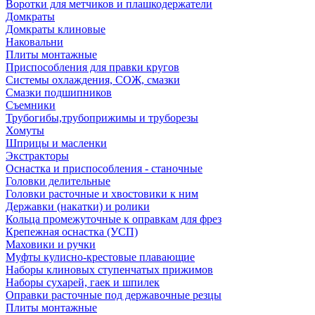
Воротки для метчиков и плашкодержатели
Домкраты
Домкраты клиновые
Наковальни
Плиты монтажные
Приспособления для правки кругов
Системы охлаждения, СОЖ, смазки
Смазки подшипников
Съемники
Трубогибы,трубоприжимы и труборезы
Хомуты
Шприцы и масленки
Экстракторы
Оснастка и приспособления - станочные
Головки делительные
Головки расточные и хвостовики к ним
Державки (накатки) и ролики
Кольца промежуточные к оправкам для фрез
Крепежная оснастка (УСП)
Маховики и ручки
Муфты кулисно-крестовые плавающие
Наборы клиновых ступенчатых прижимов
Наборы сухарей, гаек и шпилек
Оправки расточные под державочные резцы
Плиты монтажные