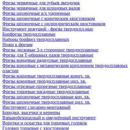
Фрезы червячные для зубьев звездочек
Фрезы червячные для шлицевых валов
Фрезы шпоночные к/х уцененные
Фрезы шпоночные с коническим хвостовиком
Фрезы шпоночные с цилиндрическим хвостовиком
Инструмент режущий - фрезы твердоспл-ные
Борфрезы твердосплавные
Наборы борфрез твердосплавных
Ножи к фрезам
Фрезы дисковые 3-х сторонние твердосплавные
Фрезы для Т-образных пазов твердосплавные
Фрезы концевые радиусные твердосплавные
Фрезы концевые с механическим креплением твердосплавных
пластин
Фрезы концевые твердосплавные конич. хв.
Фрезы концевые твердосплавные цил. хв.
Фрезы отрезные-прорезные твердосплавные
Фрезы торцевые насадные твердосплавные
Фрезы шпоночные твердосплавные кон. хв.
Фрезы шпоночные твердосплавные цил. хв.
Инструмент слесарно-монтажный
Бородки, высечки и кернеры
Взрывобезопасный и омеднённый инструмент
Воротки и оснаcтка для торцевых головок
Головки торцевые с хвостовиком