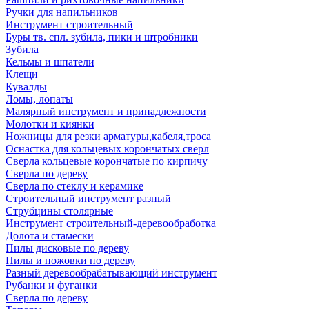
Ручки для напильников
Инструмент строительный
Буры тв. спл. зубила, пики и штробники
Зубила
Кельмы и шпатели
Клещи
Кувалды
Ломы, лопаты
Малярный инструмент и принадлежности
Молотки и киянки
Ножницы для резки арматуры,кабеля,троса
Оснастка для кольцевых корончатых сверл
Сверла кольцевые корончатые по кирпичу
Сверла по дереву
Сверла по стеклу и керамике
Строительный инструмент разный
Струбцины столярные
Инструмент строительный-деревообработка
Долота и стамески
Пилы дисковые по дереву
Пилы и ножовки по дереву
Разный деревообрабатывающий инструмент
Рубанки и фуганки
Сверла по дереву