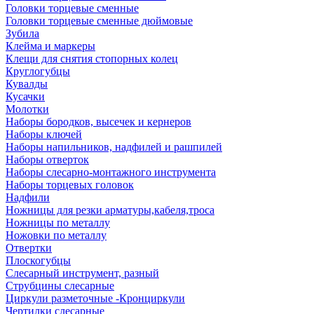
Головки торцевые сменные
Головки торцевые сменные дюймовые
Зубила
Клейма и маркеры
Клещи для снятия стопорных колец
Круглогубцы
Кувалды
Кусачки
Молотки
Наборы бородков, высечек и кернеров
Наборы ключей
Наборы напильников, надфилей и рашпилей
Наборы отверток
Наборы слесарно-монтажного инструмента
Наборы торцевых головок
Надфили
Ножницы для резки арматуры,кабеля,троса
Ножницы по металлу
Ножовки по металлу
Отвертки
Плоскогубцы
Слесарный инструмент, разный
Струбцины слесарные
Циркули разметочные -Кронциркули
Чертилки слесарные