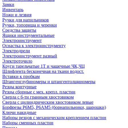
Замки
Инвентарь
Ножи и лезвия
Ручки для напильников
Ручки, топорища и черенки
Средства защиты
Ящики инструментальные
Электроинструмент
Оснастка к электроинструменту
Электродрели
Электроинструмент разный
Электроточило
Круги тарельчатые 1Т и чашечные ЧК,ЧЦ
Шлифлента бесконечная на ткани водост.
Вставки к пробкам
Штангенглубиномеры и штангентолщиномеры
Резцы контурные
Резцы сборные с мех. крепл. пластин
Сверла с 6-ти гранным хвостовиком
Сверла с цилиндрическим хвостовиком левые
Борфрезы Р6М5, Р6АМ5 (борнапильники, шарошки)
Ключи накидные
Наборы резцов с механическим креплением пластин
Наборы сменных пластин
Прессы