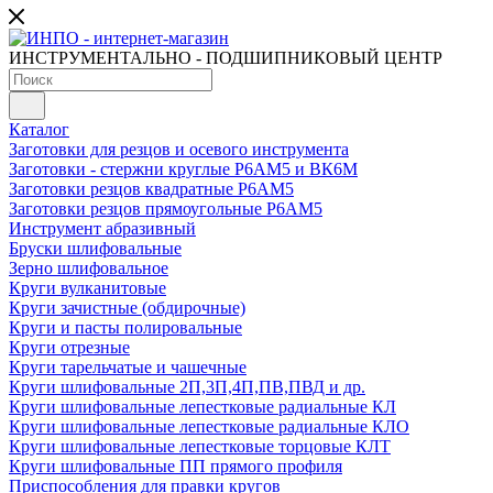
ИНСТРУМЕНТАЛЬНО - ПОДШИПНИКОВЫЙ ЦЕНТР
Каталог
Заготовки для резцов и осевого инструмента
Заготовки - стержни круглые Р6АМ5 и ВК6М
Заготовки резцов квадратные Р6АМ5
Заготовки резцов прямоугольные Р6АМ5
Инструмент абразивный
Бруски шлифовальные
Зерно шлифовальное
Круги вулканитовые
Круги зачистные (обдирочные)
Круги и пасты полировальные
Круги отрезные
Круги тарельчатые и чашечные
Круги шлифовальные 2П,3П,4П,ПВ,ПВД и др.
Круги шлифовальные лепестковые радиальные КЛ
Круги шлифовальные лепестковые радиальные КЛО
Круги шлифовальные лепестковые торцовые КЛТ
Круги шлифовальные ПП прямого профиля
Приспособления для правки кругов