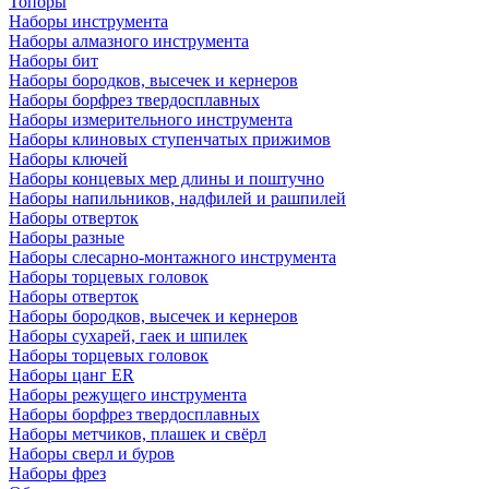
Топоры
Наборы инструмента
Наборы алмазного инструмента
Наборы бит
Наборы бородков, высечек и кернеров
Наборы борфрез твердосплавных
Наборы измерительного инструмента
Наборы клиновых ступенчатых прижимов
Наборы ключей
Наборы концевых мер длины и поштучно
Наборы напильников, надфилей и рашпилей
Наборы отверток
Наборы разные
Наборы слесарно-монтажного инструмента
Наборы торцевых головок
Наборы отверток
Наборы бородков, высечек и кернеров
Наборы сухарей, гаек и шпилек
Наборы торцевых головок
Наборы цанг ER
Наборы режущего инструмента
Наборы борфрез твердосплавных
Наборы метчиков, плашек и свёрл
Наборы сверл и буров
Наборы фрез