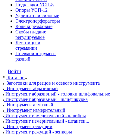
Подкладки УСП-8
Опоры УСП-12
Удлинители силовые
Электроперфораторы
Кольца резьбовые
Скобы гладкие
регулируемые
Лестницы и
стремянки
Пневмоинструмент
разный
Войти
Каталог
Заготовки для резцов и осевого инструмента
Инструмент абразивный
Инструмент абразивный - головки шлифовальные
Инструмент абразивный - шлифшкурка
Инструмент алмазный
Инструмент измерительный
Инструмент измерительный - калибры
Инструмент измерительный - штанген...
Инструмент режущий
Инструмент режущий - зенкеры