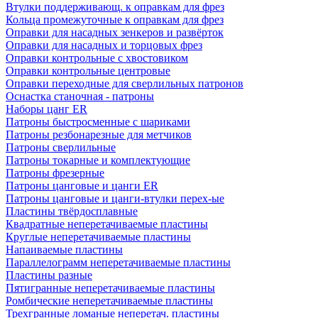
Втулки поддерживающ. к оправкам для фрез
Кольца промежуточные к оправкам для фрез
Оправки для насадных зенкеров и развёрток
Оправки для насадных и торцовых фрез
Оправки контрольные с хвостовиком
Оправки контрольные центровые
Оправки переходные для сверлильных патронов
Оснастка станочная - патроны
Наборы цанг ER
Патроны быстросменные с шариками
Патроны резбонарезные для метчиков
Патроны сверлильные
Патроны токарные и комплектующие
Патроны фрезерные
Патроны цанговые и цанги ER
Патроны цанговые и цанги-втулки перех-ые
Пластины твёрдосплавные
Квадратные неперетачиваемые пластины
Круглые неперетачиваемые пластины
Напаиваемые пластины
Параллелограмм неперетачиваемые пластины
Пластины разные
Пятигранные неперетачиваемые пластины
Ромбические неперетачиваемые пластины
Трехгранные ломаные неперетач. пластины