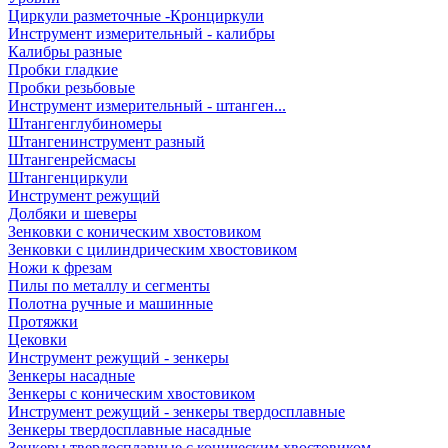
Циркули разметочные -Кронциркули
Инструмент измерительный - калибры
Калибры разные
Пробки гладкие
Пробки резьбовые
Инструмент измерительный - штанген...
Штангенглубиномеры
Штангенинструмент разный
Штангенрейсмасы
Штангенциркули
Инструмент режущий
Долбяки и шеверы
Зенковки с коническим хвостовиком
Зенковки с цилиндрическим хвостовиком
Ножи к фрезам
Пилы по металлу и сегменты
Полотна ручные и машинные
Протяжки
Цековки
Инструмент режущий - зенкеры
Зенкеры насадные
Зенкеры с коническим хвостовиком
Инструмент режущий - зенкеры твердосплавные
Зенкеры твердосплавные насадные
Зенкеры твердосплавные с коническим хвостовиком