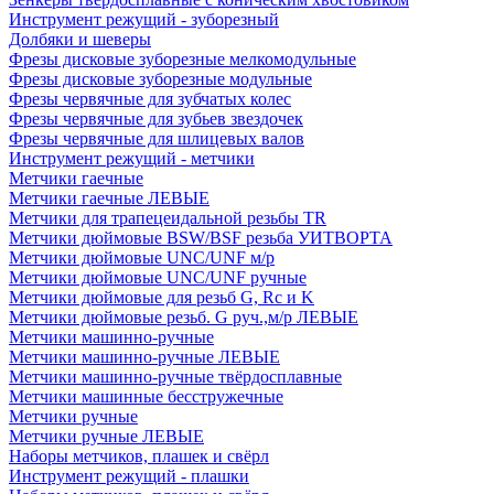
Инструмент режущий - зуборезный
Долбяки и шеверы
Фрезы дисковые зуборезные мелкомодульные
Фрезы дисковые зуборезные модульные
Фрезы червячные для зубчатых колес
Фрезы червячные для зубьев звездочек
Фрезы червячные для шлицевых валов
Инструмент режущий - метчики
Метчики гаечные
Метчики гаечные ЛЕВЫЕ
Метчики для трапецеидальной резьбы TR
Метчики дюймовые BSW/BSF резьба УИТВОРТА
Метчики дюймовые UNC/UNF м/р
Метчики дюймовые UNC/UNF ручные
Метчики дюймовые для резьб G, Rc и K
Метчики дюймовые резьб. G руч.,м/р ЛЕВЫЕ
Метчики машинно-ручные
Метчики машинно-ручные ЛЕВЫЕ
Метчики машинно-ручные твёрдосплавные
Метчики машинные бесстружечные
Метчики ручные
Метчики ручные ЛЕВЫЕ
Наборы метчиков, плашек и свёрл
Инструмент режущий - плашки