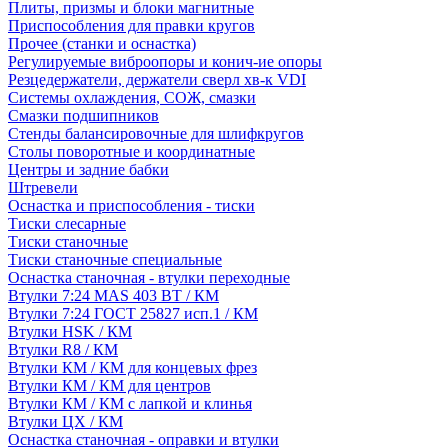
Плиты, призмы и блоки магнитные
Приспособления для правки кругов
Прочее (станки и оснастка)
Регулируемые виброопоры и конич-ие опоры
Резцедержатели, держатели сверл хв-к VDI
Системы охлаждения, СОЖ, смазки
Смазки подшипников
Стенды балансировочные для шлифкругов
Столы поворотные и координатные
Центры и задние бабки
Штревели
Оснастка и приспособления - тиски
Тиски слесарные
Тиски станочные
Тиски станочные специальные
Оснастка станочная - втулки переходные
Втулки 7:24 MAS 403 BT / КМ
Втулки 7:24 ГОСТ 25827 исп.1 / КМ
Втулки HSK / КМ
Втулки R8 / КМ
Втулки КМ / КМ для концевых фрез
Втулки КМ / КМ для центров
Втулки КМ / КМ с лапкой и клинья
Втулки ЦХ / КМ
Оснастка станочная - оправки и втулки