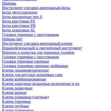
Шаберы
Инструмент слесарно-монтажный-биты
Биты двухсторонние
Биты квадратные тип S
Биты крестовые РZ
Биты крестовые РН
Биты шлицевые SL
Головки торцевые с хвостовиком
Наборы бит
Инструмент слесарно-монтажный-ключи
Взрывобезопасный и омеднённый инструмент
Воротки и оснаcтка для торцевых головок
Головки торцевые с хвостовиком
Головки торцевые сменные
Головки торцевые сменные дюймовые
Ключи динамометрические
Ключи для круглых шлицевых гаек
Ключи комбинированные
Ключи накидные кольцевые коленчатые и пр
Ключи разводные
Ключи разные
Ключи рожковые (гаечные)
Ключи торцевые
Ключи трубные
Ключи уцененные