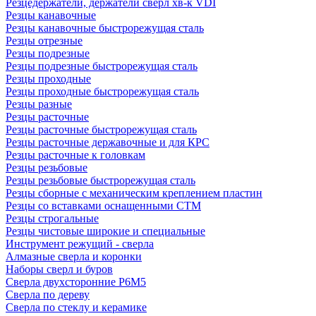
Резцедержатели, держатели сверл хв-к VDI
Резцы канавочные
Резцы канавочные быстрорежущая сталь
Резцы отрезные
Резцы подрезные
Резцы подрезные быстрорежущая сталь
Резцы проходные
Резцы проходные быстрорежущая сталь
Резцы разные
Резцы расточные
Резцы расточные быстрорежущая сталь
Резцы расточные державочные и для КРС
Резцы расточные к головкам
Резцы резьбовые
Резцы резьбовые быстрорежущая сталь
Резцы сборные с механическим креплением пластин
Резцы со вставками оснащенными СТМ
Резцы строгальные
Резцы чистовые широкие и специальные
Инструмент режущий - сверла
Алмазные сверла и коронки
Наборы сверл и буров
Сверла двухсторонние Р6М5
Сверла по дереву
Сверла по стеклу и керамике