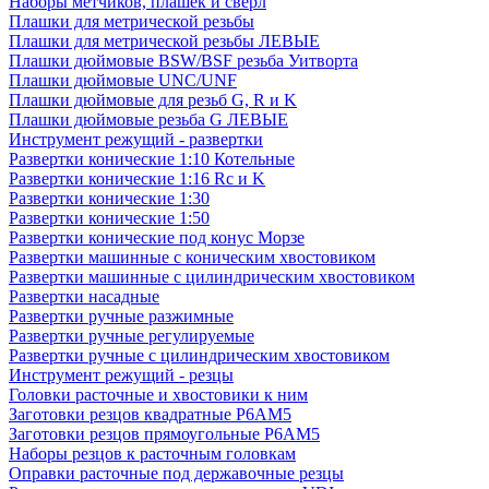
Наборы метчиков, плашек и свёрл
Плашки для метрической резьбы
Плашки для метрической резьбы ЛЕВЫЕ
Плашки дюймовые BSW/BSF резьба Уитворта
Плашки дюймовые UNC/UNF
Плашки дюймовые для резьб G, R и K
Плашки дюймовые резьба G ЛЕВЫЕ
Инструмент режущий - развертки
Развертки конические 1:10 Котельные
Развертки конические 1:16 Rc и K
Развертки конические 1:30
Развертки конические 1:50
Развертки конические под конус Морзе
Развертки машинные с коническим хвостовиком
Развертки машинные с цилиндрическим хвостовиком
Развертки насадные
Развертки ручные разжимные
Развертки ручные регулируемые
Развертки ручные с цилиндрическим хвостовиком
Инструмент режущий - резцы
Головки расточные и хвостовики к ним
Заготовки резцов квадратные Р6АМ5
Заготовки резцов прямоугольные Р6АМ5
Наборы резцов к расточным головкам
Оправки расточные под державочные резцы