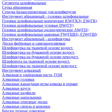
Сегменты шлифовальные
Сетка абразивная
Стенды балансировочные для шлифкругов
Инструмент абразивный - головки шлифовальные
Головки шлифовальные конические KW(ГКЗ), EW(ГК)
Головки шлифовальные угловые DW(ГУ)
Головки шлифовальные цилиндрические AW(ГЦ)
Головки шлифовальные шаровые FW(ГШЦ), F2W(ГШ)
Инструмент абразивный - шлифшкурка
Диски фибровые и самозацепляемые
Шлифшкурка на тканевой основе водост.
Шлифшкурка на бумажной основе водост.
Шлифшкурка на бумажной основе неводост.
Шлифлента на тканевой основе водост.
Шлифшкурка на тканевой основе неводост.
Инструмент алмазный
Алмазная и эльборовая паста, ГОИ
Алмазные головки
Алмазные карандаши,иглы,алмазы в оправе
Алмазные круги
Алмазные надфили
Алмазные напильники
Алмазные отрезные диски
Алмазные сверла и коронки
Бруски ручные алмазные