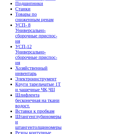
Подшипники
Станки
Товары по
сниженным ценам
УСП- 8
Универсально-
сборочные приспос-
ия
УСП-12
Универсально-
сборочные приспос-
ия
Хозяйственный
инвентарь
Электроинструмент
Круги тарельчатые 1Т
и чашечные ЧК,ЧЦ
Шлифлента
бесконечная на ткани
водост.
Вставки к пробкам
Штангенглубиномеры
и
штангентолщиномеры
Резцы контурные