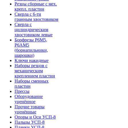
Резцы сборные с мех.
крепл. пластин
Сверла с 6-ти
гранным хвостовиком
Сверла с
цилиндрическим
хвостовиком левые
Борфрезы Р6М5,
Р6АМ5
(борнапильники,
шарошки)
Ключи накидные
Наборы резцов с
механическим
креплением пластин
Наборы сменных
пластин
Прессы
Оборудование
уценённое
Прочие товары
уценённые
Опоры и Оси УСП-8
Пальцы УСП-8
Планки УСП-8