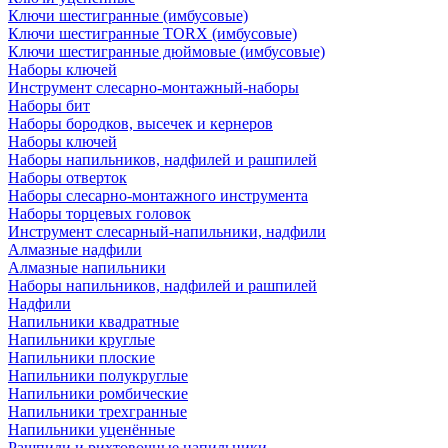
Ключи шестигранные (имбусовые)
Ключи шестигранные TORX (имбусовые)
Ключи шестигранные дюймовые (имбусовые)
Наборы ключей
Инструмент слесарно-монтажный-наборы
Наборы бит
Наборы бородков, высечек и кернеров
Наборы ключей
Наборы напильников, надфилей и рашпилей
Наборы отверток
Наборы слесарно-монтажного инструмента
Наборы торцевых головок
Инструмент слесарный-напильники, надфили
Алмазные надфили
Алмазные напильники
Наборы напильников, надфилей и рашпилей
Надфили
Напильники квадратные
Напильники круглые
Напильники плоские
Напильники полукруглые
Напильники ромбические
Напильники трехгранные
Напильники уценённые
Рашпили и рихтовочные напильники