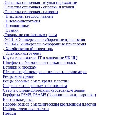
Оснастка станочная - втулки переходные
Оснастка станочная - оправки и втулки
Оснастка станочная - патроны
Пластины твёрдосплавные
Пневмоинструмент
Подшипники
Станки
Товары по сниженным ценам
УСП- 8 Универсально-сборочные приспос-ия
УСП-12 Универсально-сборочные приспос-ия
Хозяйственный инвентарь
Электроинструмент
Круги тарельчатые 1Т и чашечные ЧК,ЧЦ
Шлифлента бесконечная на ткани водост.
Вставки к пробкам
Штангенглубиномеры и штангентолщиномеры
Резцы контурные
Резцы сборные с мех. крепл. пластин
Сверла с 6-ти гранным хвостовиком
Сверла с цилиндрическим хвостовиком левые
Борфрезы Р6М5, Р6АМ5 (борнапильники, шарошки)
Ключи накидные
Наборы резцов с механическим креплением пластин
Наборы сменных пластин
Прессы