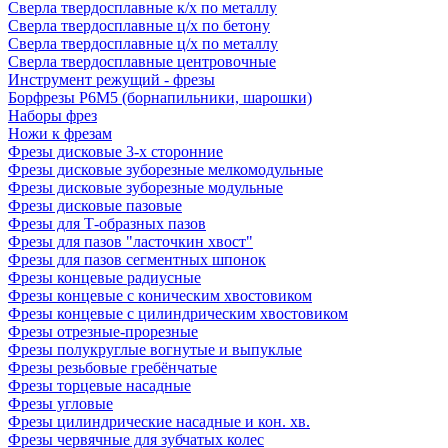
Сверла твердосплавные к/х по металлу
Сверла твердосплавные ц/х по бетону
Сверла твердосплавные ц/х по металлу
Сверла твердосплавные центровочные
Инструмент режущий - фрезы
Борфрезы Р6М5 (борнапильники, шарошки)
Наборы фрез
Ножи к фрезам
Фрезы дисковые 3-х сторонние
Фрезы дисковые зуборезные мелкомодульные
Фрезы дисковые зуборезные модульные
Фрезы дисковые пазовые
Фрезы для Т-образных пазов
Фрезы для пазов "ласточкин хвост"
Фрезы для пазов сегментных шпонок
Фрезы концевые радиусные
Фрезы концевые с коническим хвостовиком
Фрезы концевые с цилиндрическим хвостовиком
Фрезы отрезные-прорезные
Фрезы полукруглые вогнутые и выпуклые
Фрезы резьбовые гребёнчатые
Фрезы торцевые насадные
Фрезы угловые
Фрезы цилиндрические насадные и кон. хв.
Фрезы червячные для зубчатых колес