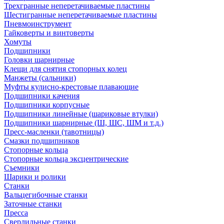
Трехгранные неперетачиваемые пластины
Шестигранные неперетачиваемые пластины
Пневмоинструмент
Гайковерты и винтоверты
Хомуты
Подшипники
Головки шарнирные
Клещи для снятия стопорных колец
Манжеты (сальники)
Муфты кулисно-крестовые плавающие
Подшипники качения
Подшипники корпусные
Подшипники линейные (шариковые втулки)
Подшипники шарнирные (Ш, ШС, ШМ и т.д.)
Пресс-масленки (тавотницы)
Смазки подшипников
Стопорные кольца
Стопорные кольца эксцентрические
Съемники
Шарики и ролики
Станки
Вальцегибочные станки
Заточные станки
Пресса
Сверлильные станки