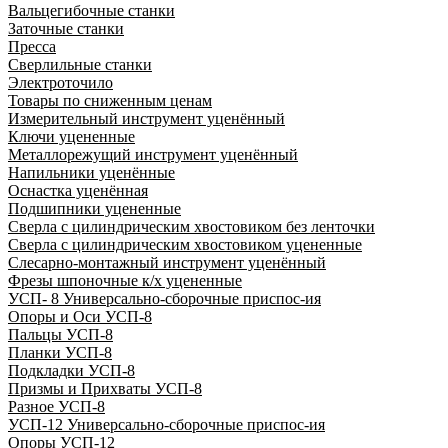
Вальцегибочные станки
Заточные станки
Пресса
Сверлильные станки
Электроточило
Товары по сниженным ценам
Измерительный инструмент уценённый
Ключи уцененные
Металлорежущий инструмент уценённый
Напильники уценённые
Оснастка уценённая
Подшипники уцененные
Сверла с цилиндрическим хвостовиком без ленточки
Сверла с цилиндрическим хвостовиком уцененные
Слесарно-монтажный инструмент уценённый
Фрезы шпоночные к/х уцененные
УСП- 8 Универсально-сборочные приспос-ия
Опоры и Оси УСП-8
Пальцы УСП-8
Планки УСП-8
Подкладки УСП-8
Призмы и Прихваты УСП-8
Разное УСП-8
УСП-12 Универсально-сборочные приспос-ия
Опоры УСП-12