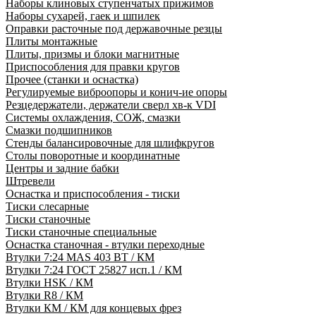
Наборы клиновых ступенчатых прижимов
Наборы сухарей, гаек и шпилек
Оправки расточные под державочные резцы
Плиты монтажные
Плиты, призмы и блоки магнитные
Приспособления для правки кругов
Прочее (станки и оснастка)
Регулируемые виброопоры и конич-ие опоры
Резцедержатели, держатели сверл хв-к VDI
Системы охлаждения, СОЖ, смазки
Смазки подшипников
Стенды балансировочные для шлифкругов
Столы поворотные и координатные
Центры и задние бабки
Штревели
Оснастка и приспособления - тиски
Тиски слесарные
Тиски станочные
Тиски станочные специальные
Оснастка станочная - втулки переходные
Втулки 7:24 MAS 403 BT / КМ
Втулки 7:24 ГОСТ 25827 исп.1 / КМ
Втулки HSK / КМ
Втулки R8 / КМ
Втулки КМ / КМ для концевых фрез