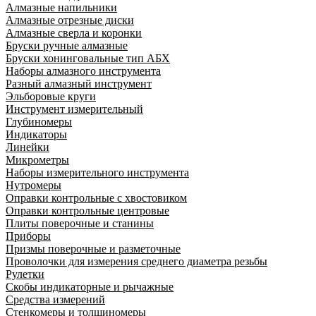
Алмазные напильники
Алмазные отрезные диски
Алмазные сверла и коронки
Бруски ручные алмазные
Бруски хонинговальные тип АБХ
Наборы алмазного инструмента
Разный алмазный инструмент
Эльборовые круги
Инструмент измерительный
Глубиномеры
Индикаторы
Линейки
Микрометры
Наборы измерительного инструмента
Нутромеры
Оправки контрольные с хвостовиком
Оправки контрольные центровые
Плиты поверочные и станины
Приборы
Призмы поверочные и разметочные
Проволочки для измерения среднего диаметра резьбы
Рулетки
Скобы индикаторные и рычажные
Средства измерений
Стенкомеры и толщиномеры