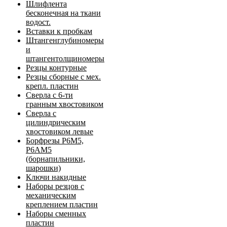
Шлифлента
бесконечная на ткани
водост.
Вставки к пробкам
Штангенглубиномеры
и
штангентолщиномеры
Резцы контурные
Резцы сборные с мех.
крепл. пластин
Сверла с 6-ти
гранным хвостовиком
Сверла с
цилиндрическим
хвостовиком левые
Борфрезы Р6М5,
Р6АМ5
(борнапильники,
шарошки)
Ключи накидные
Наборы резцов с
механическим
креплением пластин
Наборы сменных
пластин