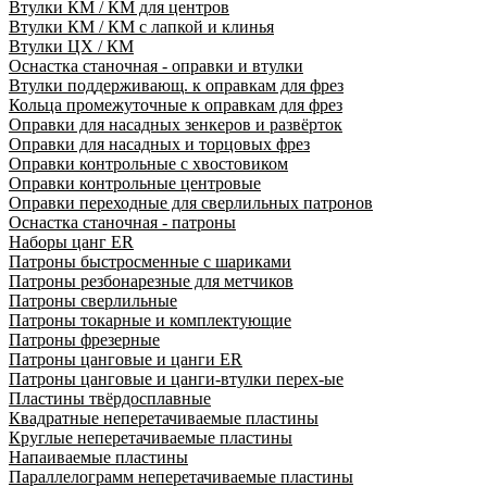
Втулки КМ / КМ для центров
Втулки КМ / КМ с лапкой и клинья
Втулки ЦХ / КМ
Оснастка станочная - оправки и втулки
Втулки поддерживающ. к оправкам для фрез
Кольца промежуточные к оправкам для фрез
Оправки для насадных зенкеров и развёрток
Оправки для насадных и торцовых фрез
Оправки контрольные с хвостовиком
Оправки контрольные центровые
Оправки переходные для сверлильных патронов
Оснастка станочная - патроны
Наборы цанг ER
Патроны быстросменные с шариками
Патроны резбонарезные для метчиков
Патроны сверлильные
Патроны токарные и комплектующие
Патроны фрезерные
Патроны цанговые и цанги ER
Патроны цанговые и цанги-втулки перех-ые
Пластины твёрдосплавные
Квадратные неперетачиваемые пластины
Круглые неперетачиваемые пластины
Напаиваемые пластины
Параллелограмм неперетачиваемые пластины