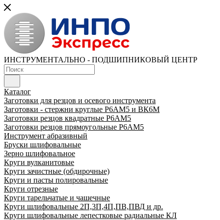
ИНСТРУМЕНТАЛЬНО - ПОДШИПНИКОВЫЙ ЦЕНТР
Каталог
Заготовки для резцов и осевого инструмента
Заготовки - стержни круглые Р6АМ5 и ВК6М
Заготовки резцов квадратные Р6АМ5
Заготовки резцов прямоугольные Р6АМ5
Инструмент абразивный
Бруски шлифовальные
Зерно шлифовальное
Круги вулканитовые
Круги зачистные (обдирочные)
Круги и пасты полировальные
Круги отрезные
Круги тарельчатые и чашечные
Круги шлифовальные 2П,3П,4П,ПВ,ПВД и др.
Круги шлифовальные лепестковые радиальные КЛ