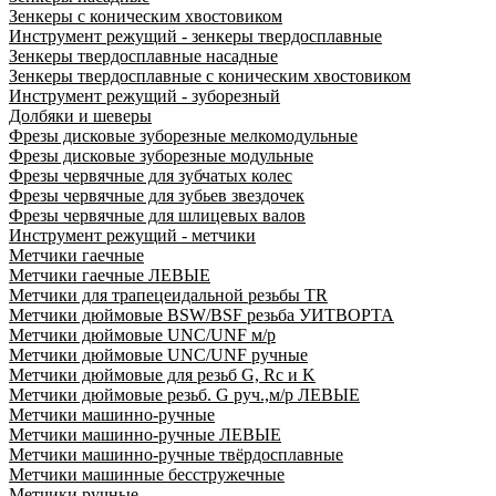
Зенкеры с коническим хвостовиком
Инструмент режущий - зенкеры твердосплавные
Зенкеры твердосплавные насадные
Зенкеры твердосплавные с коническим хвостовиком
Инструмент режущий - зуборезный
Долбяки и шеверы
Фрезы дисковые зуборезные мелкомодульные
Фрезы дисковые зуборезные модульные
Фрезы червячные для зубчатых колес
Фрезы червячные для зубьев звездочек
Фрезы червячные для шлицевых валов
Инструмент режущий - метчики
Метчики гаечные
Метчики гаечные ЛЕВЫЕ
Метчики для трапецеидальной резьбы TR
Метчики дюймовые BSW/BSF резьба УИТВОРТА
Метчики дюймовые UNC/UNF м/р
Метчики дюймовые UNC/UNF ручные
Метчики дюймовые для резьб G, Rc и K
Метчики дюймовые резьб. G руч.,м/р ЛЕВЫЕ
Метчики машинно-ручные
Метчики машинно-ручные ЛЕВЫЕ
Метчики машинно-ручные твёрдосплавные
Метчики машинные бесстружечные
Метчики ручные