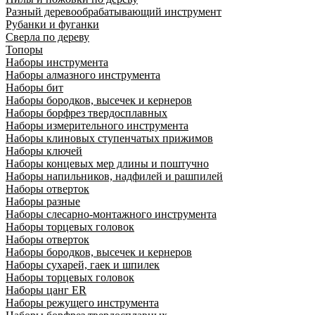
Разный деревообрабатывающий инструмент
Рубанки и фуганки
Сверла по дереву
Топоры
Наборы инструмента
Наборы алмазного инструмента
Наборы бит
Наборы бородков, высечек и кернеров
Наборы борфрез твердосплавных
Наборы измерительного инструмента
Наборы клиновых ступенчатых прижимов
Наборы ключей
Наборы концевых мер длины и поштучно
Наборы напильников, надфилей и рашпилей
Наборы отверток
Наборы разные
Наборы слесарно-монтажного инструмента
Наборы торцевых головок
Наборы отверток
Наборы бородков, высечек и кернеров
Наборы сухарей, гаек и шпилек
Наборы торцевых головок
Наборы цанг ER
Наборы режущего инструмента