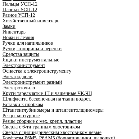
Пальцы УСП-12
Планки УСП-12
Разное УСП-12
Хозяйственный инвентарь
Замки
Инвентарь
Ножи и лезвия
Ручки для напильников
Ручки, топорища и черенки
Средства защиты
Ящики инструментальные
Электроинструмент
Оснастка к электроинструменту
Электродрели
Электроинструмент разный
Электроточило
Круги тарельчатые 1Т и чашечные ЧК,ЧЦ
Шлифлента бесконечная на ткани водост.
Вставки к пробкам
Штангенглубиномеры и штангентолщиномеры
Резцы контурные
Резцы сборные с мех. крепл. пластин
Сверла с 6-ти гранным хвостовиком
Сверла с цилиндрическим хвостовиком левые
Борфрезы Р6М5, Р6АМ5 (борнапильники, шарошки)