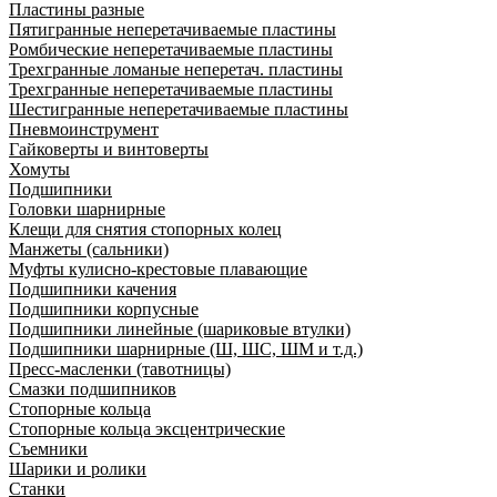
Пластины разные
Пятигранные неперетачиваемые пластины
Ромбические неперетачиваемые пластины
Трехгранные ломаные неперетач. пластины
Трехгранные неперетачиваемые пластины
Шестигранные неперетачиваемые пластины
Пневмоинструмент
Гайковерты и винтоверты
Хомуты
Подшипники
Головки шарнирные
Клещи для снятия стопорных колец
Манжеты (сальники)
Муфты кулисно-крестовые плавающие
Подшипники качения
Подшипники корпусные
Подшипники линейные (шариковые втулки)
Подшипники шарнирные (Ш, ШС, ШМ и т.д.)
Пресс-масленки (тавотницы)
Смазки подшипников
Стопорные кольца
Стопорные кольца эксцентрические
Съемники
Шарики и ролики
Станки