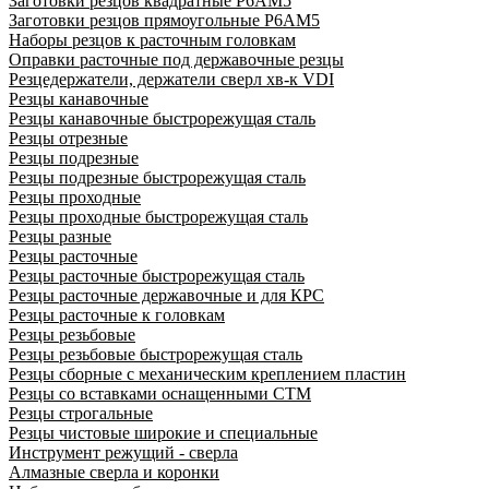
Заготовки резцов квадратные Р6АМ5
Заготовки резцов прямоугольные Р6АМ5
Наборы резцов к расточным головкам
Оправки расточные под державочные резцы
Резцедержатели, держатели сверл хв-к VDI
Резцы канавочные
Резцы канавочные быстрорежущая сталь
Резцы отрезные
Резцы подрезные
Резцы подрезные быстрорежущая сталь
Резцы проходные
Резцы проходные быстрорежущая сталь
Резцы разные
Резцы расточные
Резцы расточные быстрорежущая сталь
Резцы расточные державочные и для КРС
Резцы расточные к головкам
Резцы резьбовые
Резцы резьбовые быстрорежущая сталь
Резцы сборные с механическим креплением пластин
Резцы со вставками оснащенными СТМ
Резцы строгальные
Резцы чистовые широкие и специальные
Инструмент режущий - сверла
Алмазные сверла и коронки