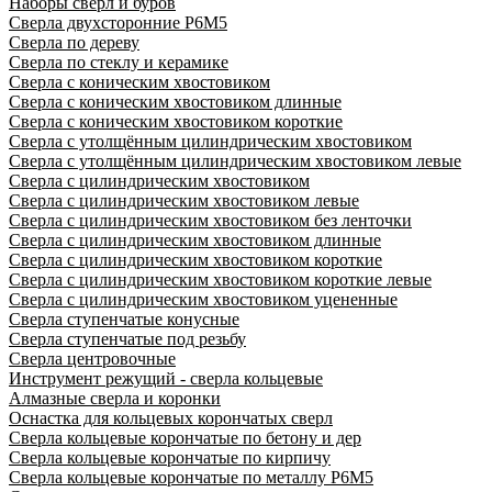
Наборы сверл и буров
Сверла двухсторонние Р6М5
Сверла по дереву
Сверла по стеклу и керамике
Сверла с коническим хвостовиком
Сверла с коническим хвостовиком длинные
Сверла с коническим хвостовиком короткие
Сверла с утолщённым цилиндрическим хвостовиком
Сверла с утолщённым цилиндрическим хвостовиком левые
Сверла с цилиндрическим хвостовиком
Сверла с цилиндрическим хвостовиком левые
Сверла с цилиндрическим хвостовиком без ленточки
Сверла с цилиндрическим хвостовиком длинные
Сверла с цилиндрическим хвостовиком короткие
Сверла с цилиндрическим хвостовиком короткие левые
Сверла с цилиндрическим хвостовиком уцененные
Сверла ступенчатые конусные
Сверла ступенчатые под резьбу
Сверла центровочные
Инструмент режущий - сверла кольцевые
Алмазные сверла и коронки
Оснастка для кольцевых корончатых сверл
Сверла кольцевые корончатые по бетону и дер
Сверла кольцевые корончатые по кирпичу
Сверла кольцевые корончатые по металлу Р6М5