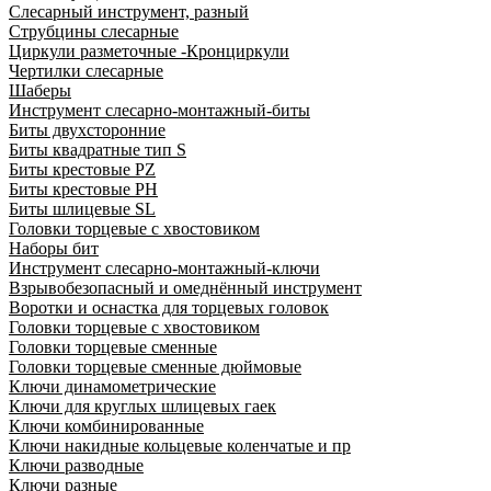
Слесарный инструмент, разный
Струбцины слесарные
Циркули разметочные -Кронциркули
Чертилки слесарные
Шаберы
Инструмент слесарно-монтажный-биты
Биты двухсторонние
Биты квадратные тип S
Биты крестовые РZ
Биты крестовые РН
Биты шлицевые SL
Головки торцевые с хвостовиком
Наборы бит
Инструмент слесарно-монтажный-ключи
Взрывобезопасный и омеднённый инструмент
Воротки и оснаcтка для торцевых головок
Головки торцевые с хвостовиком
Головки торцевые сменные
Головки торцевые сменные дюймовые
Ключи динамометрические
Ключи для круглых шлицевых гаек
Ключи комбинированные
Ключи накидные кольцевые коленчатые и пр
Ключи разводные
Ключи разные