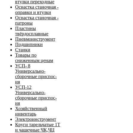
втулки переходные
Оснастка станочная -
оправки и втулки
Оснастка станочная -
патроны
Пластины
твёрдосплавные
Пневмоинструмент
Подшипники
Станки
Товары по
сниженным ценам
УСП- 8
Универсально-
сборочные приспос-
ия
УСП-12
Универсально-
сборочные приспос-
ия
Хозяйственный
инвентарь
Электроинструмент
Круги тарельчатые 1Т
и чашечные ЧК,ЧЦ