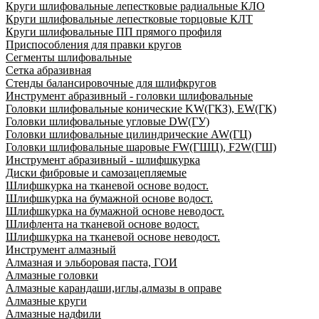
Круги шлифовальные лепестковые радиальные КЛО
Круги шлифовальные лепестковые торцовые КЛТ
Круги шлифовальные ПП прямого профиля
Приспособления для правки кругов
Сегменты шлифовальные
Сетка абразивная
Стенды балансировочные для шлифкругов
Инструмент абразивный - головки шлифовальные
Головки шлифовальные конические KW(ГКЗ), EW(ГК)
Головки шлифовальные угловые DW(ГУ)
Головки шлифовальные цилиндрические AW(ГЦ)
Головки шлифовальные шаровые FW(ГШЦ), F2W(ГШ)
Инструмент абразивный - шлифшкурка
Диски фибровые и самозацепляемые
Шлифшкурка на тканевой основе водост.
Шлифшкурка на бумажной основе водост.
Шлифшкурка на бумажной основе неводост.
Шлифлента на тканевой основе водост.
Шлифшкурка на тканевой основе неводост.
Инструмент алмазный
Алмазная и эльборовая паста, ГОИ
Алмазные головки
Алмазные карандаши,иглы,алмазы в оправе
Алмазные круги
Алмазные надфили