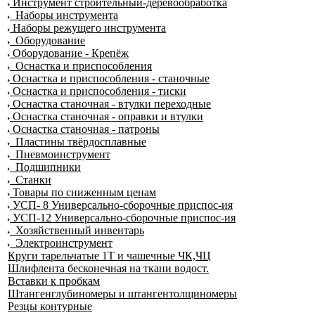
Инструмент строительный-деревообработка
Наборы инструмента
Наборы режущего инструмента
Оборудование
Оборудование - Крепёж
Оснастка и приспособления
Оснастка и приспособления - станочные
Оснастка и приспособления - тиски
Оснастка станочная - втулки переходные
Оснастка станочная - оправки и втулки
Оснастка станочная - патроны
Пластины твёрдосплавные
Пневмоинструмент
Подшипники
Станки
Товары по сниженным ценам
УСП- 8 Универсально-сборочные приспос-ия
УСП-12 Универсально-сборочные приспос-ия
Хозяйственный инвентарь
Электроинструмент
Круги тарельчатые 1Т и чашечные ЧК,ЧЦ
Шлифлента бесконечная на ткани водост.
Вставки к пробкам
Штангенглубиномеры и штангентолщиномеры
Резцы контурные