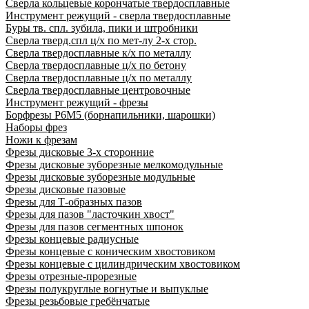
Сверла кольцевые корончатые твердосплавные
Инструмент режущий - сверла твердосплавные
Буры тв. спл. зубила, пики и штробники
Сверла тверд.спл ц/х по мет-лу 2-х стор.
Сверла твердосплавные к/х по металлу
Сверла твердосплавные ц/х по бетону
Сверла твердосплавные ц/х по металлу
Сверла твердосплавные центровочные
Инструмент режущий - фрезы
Борфрезы Р6М5 (борнапильники, шарошки)
Наборы фрез
Ножи к фрезам
Фрезы дисковые 3-х сторонние
Фрезы дисковые зуборезные мелкомодульные
Фрезы дисковые зуборезные модульные
Фрезы дисковые пазовые
Фрезы для Т-образных пазов
Фрезы для пазов "ласточкин хвост"
Фрезы для пазов сегментных шпонок
Фрезы концевые радиусные
Фрезы концевые с коническим хвостовиком
Фрезы концевые с цилиндрическим хвостовиком
Фрезы отрезные-прорезные
Фрезы полукруглые вогнутые и выпуклые
Фрезы резьбовые гребёнчатые