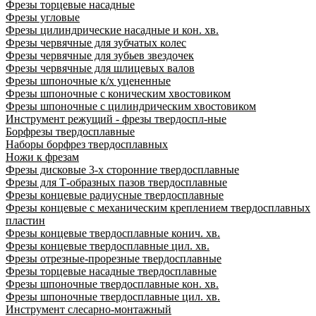
Фрезы торцевые насадные
Фрезы угловые
Фрезы цилиндрические насадные и кон. хв.
Фрезы червячные для зубчатых колес
Фрезы червячные для зубьев звездочек
Фрезы червячные для шлицевых валов
Фрезы шпоночные к/х уцененные
Фрезы шпоночные с коническим хвостовиком
Фрезы шпоночные с цилиндрическим хвостовиком
Инструмент режущий - фрезы твердоспл-ные
Борфрезы твердосплавные
Наборы борфрез твердосплавных
Ножи к фрезам
Фрезы дисковые 3-х сторонние твердосплавные
Фрезы для Т-образных пазов твердосплавные
Фрезы концевые радиусные твердосплавные
Фрезы концевые с механическим креплением твердосплавных
пластин
Фрезы концевые твердосплавные конич. хв.
Фрезы концевые твердосплавные цил. хв.
Фрезы отрезные-прорезные твердосплавные
Фрезы торцевые насадные твердосплавные
Фрезы шпоночные твердосплавные кон. хв.
Фрезы шпоночные твердосплавные цил. хв.
Инструмент слесарно-монтажный