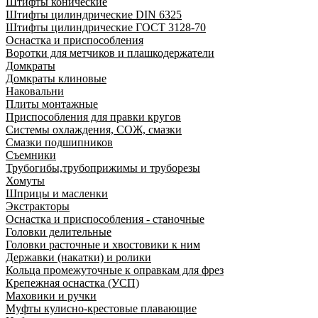
Штифты конические
Штифты цилиндрические DIN 6325
Штифты цилиндрические ГОСТ 3128-70
Оснастка и приспособления
Воротки для метчиков и плашкодержатели
Домкраты
Домкраты клиновые
Наковальни
Плиты монтажные
Приспособления для правки кругов
Системы охлаждения, СОЖ, смазки
Смазки подшипников
Съемники
Трубогибы,трубоприжимы и труборезы
Хомуты
Шприцы и масленки
Экстракторы
Оснастка и приспособления - станочные
Головки делительные
Головки расточные и хвостовики к ним
Державки (накатки) и ролики
Кольца промежуточные к оправкам для фрез
Крепежная оснастка (УСП)
Маховики и ручки
Муфты кулисно-крестовые плавающие