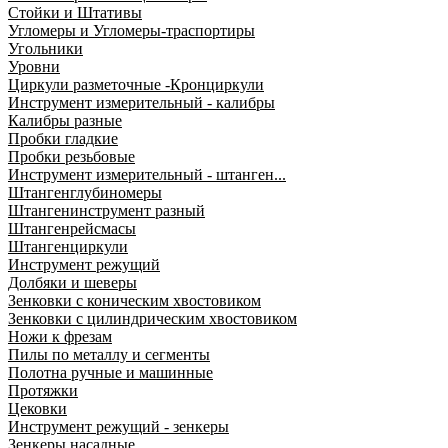
Стойки и Штативы
Угломеры и Угломеры-траспортиры
Угольники
Уровни
Циркули разметочные -Кронциркули
Инструмент измерительный - калибры
Калибры разные
Пробки гладкие
Пробки резьбовые
Инструмент измерительный - штанген...
Штангенглубиномеры
Штангенинструмент разный
Штангенрейсмасы
Штангенциркули
Инструмент режущий
Долбяки и шеверы
Зенковки с коническим хвостовиком
Зенковки с цилиндрическим хвостовиком
Ножи к фрезам
Пилы по металлу и сегменты
Полотна ручные и машинные
Протяжки
Цековки
Инструмент режущий - зенкеры
Зенкеры насадные