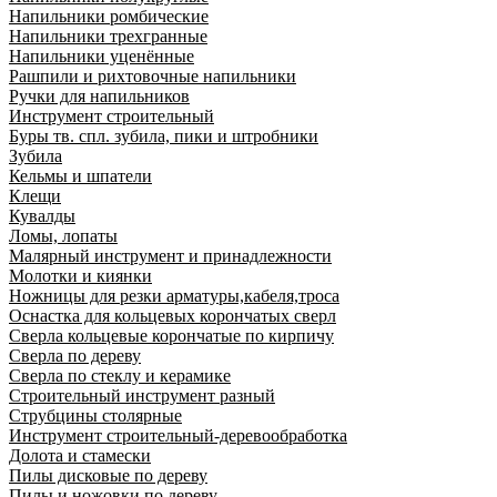
Напильники ромбические
Напильники трехгранные
Напильники уценённые
Рашпили и рихтовочные напильники
Ручки для напильников
Инструмент строительный
Буры тв. спл. зубила, пики и штробники
Зубила
Кельмы и шпатели
Клещи
Кувалды
Ломы, лопаты
Малярный инструмент и принадлежности
Молотки и киянки
Ножницы для резки арматуры,кабеля,троса
Оснастка для кольцевых корончатых сверл
Сверла кольцевые корончатые по кирпичу
Сверла по дереву
Сверла по стеклу и керамике
Строительный инструмент разный
Струбцины столярные
Инструмент строительный-деревообработка
Долота и стамески
Пилы дисковые по дереву
Пилы и ножовки по дереву