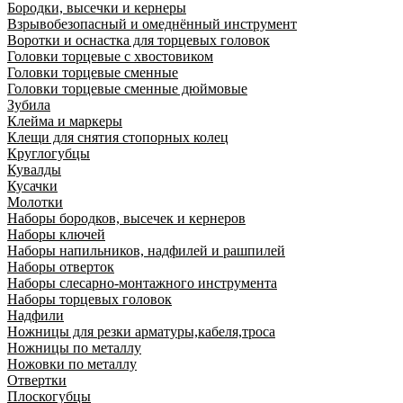
Бородки, высечки и кернеры
Взрывобезопасный и омеднённый инструмент
Воротки и оснаcтка для торцевых головок
Головки торцевые с хвостовиком
Головки торцевые сменные
Головки торцевые сменные дюймовые
Зубила
Клейма и маркеры
Клещи для снятия стопорных колец
Круглогубцы
Кувалды
Кусачки
Молотки
Наборы бородков, высечек и кернеров
Наборы ключей
Наборы напильников, надфилей и рашпилей
Наборы отверток
Наборы слесарно-монтажного инструмента
Наборы торцевых головок
Надфили
Ножницы для резки арматуры,кабеля,троса
Ножницы по металлу
Ножовки по металлу
Отвертки
Плоскогубцы