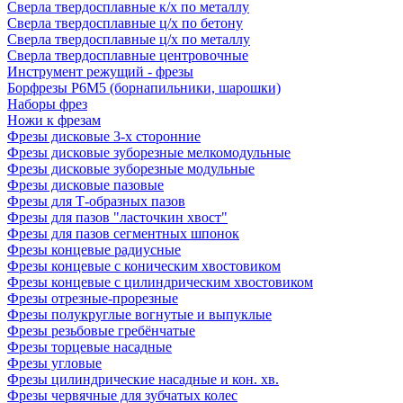
Сверла твердосплавные к/х по металлу
Сверла твердосплавные ц/х по бетону
Сверла твердосплавные ц/х по металлу
Сверла твердосплавные центровочные
Инструмент режущий - фрезы
Борфрезы Р6М5 (борнапильники, шарошки)
Наборы фрез
Ножи к фрезам
Фрезы дисковые 3-х сторонние
Фрезы дисковые зуборезные мелкомодульные
Фрезы дисковые зуборезные модульные
Фрезы дисковые пазовые
Фрезы для Т-образных пазов
Фрезы для пазов "ласточкин хвост"
Фрезы для пазов сегментных шпонок
Фрезы концевые радиусные
Фрезы концевые с коническим хвостовиком
Фрезы концевые с цилиндрическим хвостовиком
Фрезы отрезные-прорезные
Фрезы полукруглые вогнутые и выпуклые
Фрезы резьбовые гребёнчатые
Фрезы торцевые насадные
Фрезы угловые
Фрезы цилиндрические насадные и кон. хв.
Фрезы червячные для зубчатых колес