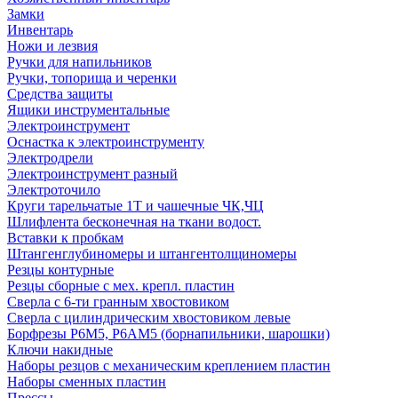
Замки
Инвентарь
Ножи и лезвия
Ручки для напильников
Ручки, топорища и черенки
Средства защиты
Ящики инструментальные
Электроинструмент
Оснастка к электроинструменту
Электродрели
Электроинструмент разный
Электроточило
Круги тарельчатые 1Т и чашечные ЧК,ЧЦ
Шлифлента бесконечная на ткани водост.
Вставки к пробкам
Штангенглубиномеры и штангентолщиномеры
Резцы контурные
Резцы сборные с мех. крепл. пластин
Сверла с 6-ти гранным хвостовиком
Сверла с цилиндрическим хвостовиком левые
Борфрезы Р6М5, Р6АМ5 (борнапильники, шарошки)
Ключи накидные
Наборы резцов с механическим креплением пластин
Наборы сменных пластин
Прессы