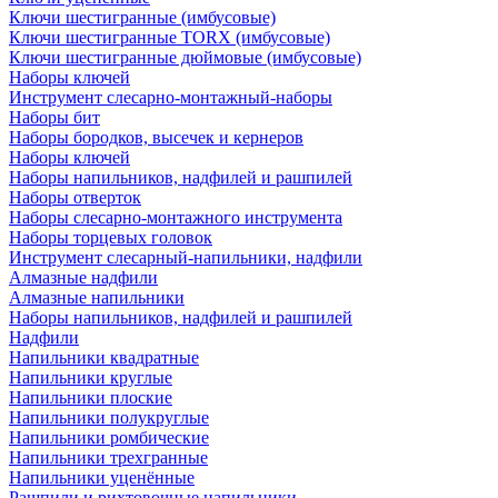
Ключи шестигранные (имбусовые)
Ключи шестигранные TORX (имбусовые)
Ключи шестигранные дюймовые (имбусовые)
Наборы ключей
Инструмент слесарно-монтажный-наборы
Наборы бит
Наборы бородков, высечек и кернеров
Наборы ключей
Наборы напильников, надфилей и рашпилей
Наборы отверток
Наборы слесарно-монтажного инструмента
Наборы торцевых головок
Инструмент слесарный-напильники, надфили
Алмазные надфили
Алмазные напильники
Наборы напильников, надфилей и рашпилей
Надфили
Напильники квадратные
Напильники круглые
Напильники плоские
Напильники полукруглые
Напильники ромбические
Напильники трехгранные
Напильники уценённые
Рашпили и рихтовочные напильники