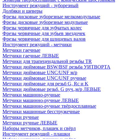
Инструмент режущий - зуборезный
Долбяки и шеверы
Фрезы дисковые зуборезные мелкомодульные
Фрезы дисковые зуборезные модульные
Фрезы червячные для зубчатых колес
Фрезы червячные для зубьев звездочек
Фрезы червячные для шлицевых валов
Инструмент режущий - метчики
Метчики гаечные
Метчики гаечные ЛЕВЫЕ
Метчики для трапецеидальной резьбы TR
Метчики дюймовые BSW/BSF резьба УИТВОРТА
Метчики дюймовые UNC/UNF м/р
Метчики дюймовые UNC/UNF ручные
Метчики дюймовые для резьб G, Rc и K
Метчики дюймовые резьб. G руч.,м/р ЛЕВЫЕ
Метчики машинно-ручные
Метчики машинно-ручные ЛЕВЫЕ
Метчики машинно-ручные твёрдосплавные
Метчики машинные бесстружечные
Метчики ручные
Метчики ручные ЛЕВЫЕ
Наборы метчиков, плашек и свёрл
Инструмент режущий - плашки