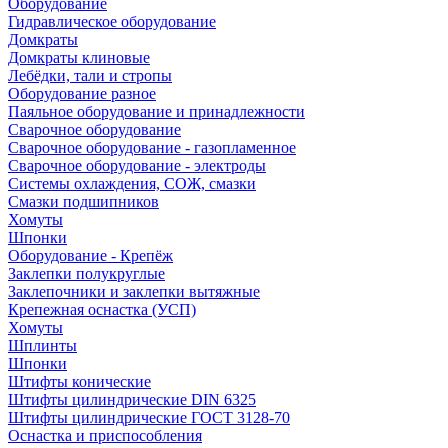
Оборудование
Гидравлическое оборудование
Домкраты
Домкраты клиновые
Лебёдки, тали и стропы
Оборудование разное
Паяльное оборудование и принадлежности
Сварочное оборудование
Сварочное оборудование - газопламенное
Сварочное оборудование - электроды
Системы охлаждения, СОЖ, смазки
Смазки подшипников
Хомуты
Шпонки
Оборудование - Крепёж
Заклепки полукруглые
Заклепочники и заклепки вытяжные
Крепежная оснастка (УСП)
Хомуты
Шплинты
Шпонки
Штифты конические
Штифты цилиндрические DIN 6325
Штифты цилиндрические ГОСТ 3128-70
Оснастка и приспособления