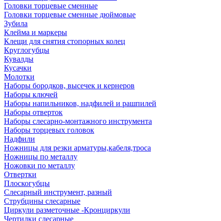
Головки торцевые сменные
Головки торцевые сменные дюймовые
Зубила
Клейма и маркеры
Клещи для снятия стопорных колец
Круглогубцы
Кувалды
Кусачки
Молотки
Наборы бородков, высечек и кернеров
Наборы ключей
Наборы напильников, надфилей и рашпилей
Наборы отверток
Наборы слесарно-монтажного инструмента
Наборы торцевых головок
Надфили
Ножницы для резки арматуры,кабеля,троса
Ножницы по металлу
Ножовки по металлу
Отвертки
Плоскогубцы
Слесарный инструмент, разный
Струбцины слесарные
Циркули разметочные -Кронциркули
Чертилки слесарные