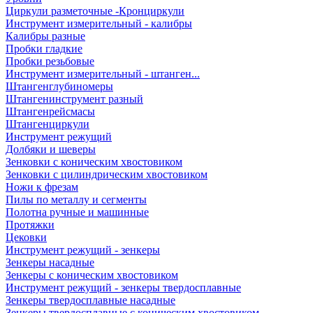
Циркули разметочные -Кронциркули
Инструмент измерительный - калибры
Калибры разные
Пробки гладкие
Пробки резьбовые
Инструмент измерительный - штанген...
Штангенглубиномеры
Штангенинструмент разный
Штангенрейсмасы
Штангенциркули
Инструмент режущий
Долбяки и шеверы
Зенковки с коническим хвостовиком
Зенковки с цилиндрическим хвостовиком
Ножи к фрезам
Пилы по металлу и сегменты
Полотна ручные и машинные
Протяжки
Цековки
Инструмент режущий - зенкеры
Зенкеры насадные
Зенкеры с коническим хвостовиком
Инструмент режущий - зенкеры твердосплавные
Зенкеры твердосплавные насадные
Зенкеры твердосплавные с коническим хвостовиком