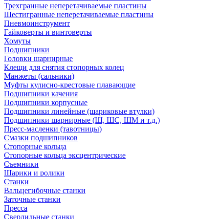
Трехгранные неперетачиваемые пластины
Шестигранные неперетачиваемые пластины
Пневмоинструмент
Гайковерты и винтоверты
Хомуты
Подшипники
Головки шарнирные
Клещи для снятия стопорных колец
Манжеты (сальники)
Муфты кулисно-крестовые плавающие
Подшипники качения
Подшипники корпусные
Подшипники линейные (шариковые втулки)
Подшипники шарнирные (Ш, ШС, ШМ и т.д.)
Пресс-масленки (тавотницы)
Смазки подшипников
Стопорные кольца
Стопорные кольца эксцентрические
Съемники
Шарики и ролики
Станки
Вальцегибочные станки
Заточные станки
Пресса
Сверлильные станки