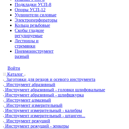
Подкладки УСП-8
Опоры УСП-12
Удлинители силовые
Электроперфораторы
Кольца резьбовые
Скобы гладкие
регулируемые
Лестницы и
стремянки
Пневмоинструмент
разный
Войти
Каталог
Заготовки для резцов и осевого инструмента
Инструмент абразивный
Инструмент абразивный - головки шлифовальные
Инструмент абразивный - шлифшкурка
Инструмент алмазный
Инструмент измерительный
Инструмент измерительный - калибры
Инструмент измерительный - штанген...
Инструмент режущий
Инструмент режущий - зенкеры