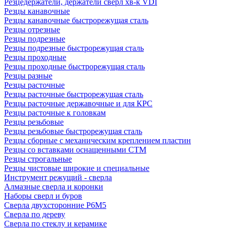
Резцедержатели, держатели сверл хв-к VDI
Резцы канавочные
Резцы канавочные быстрорежущая сталь
Резцы отрезные
Резцы подрезные
Резцы подрезные быстрорежущая сталь
Резцы проходные
Резцы проходные быстрорежущая сталь
Резцы разные
Резцы расточные
Резцы расточные быстрорежущая сталь
Резцы расточные державочные и для КРС
Резцы расточные к головкам
Резцы резьбовые
Резцы резьбовые быстрорежущая сталь
Резцы сборные с механическим креплением пластин
Резцы со вставками оснащенными СТМ
Резцы строгальные
Резцы чистовые широкие и специальные
Инструмент режущий - сверла
Алмазные сверла и коронки
Наборы сверл и буров
Сверла двухсторонние Р6М5
Сверла по дереву
Сверла по стеклу и керамике