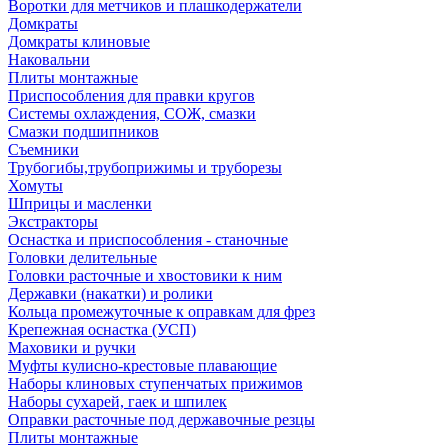
Воротки для метчиков и плашкодержатели
Домкраты
Домкраты клиновые
Наковальни
Плиты монтажные
Приспособления для правки кругов
Системы охлаждения, СОЖ, смазки
Смазки подшипников
Съемники
Трубогибы,трубоприжимы и труборезы
Хомуты
Шприцы и масленки
Экстракторы
Оснастка и приспособления - станочные
Головки делительные
Головки расточные и хвостовики к ним
Державки (накатки) и ролики
Кольца промежуточные к оправкам для фрез
Крепежная оснастка (УСП)
Маховики и ручки
Муфты кулисно-крестовые плавающие
Наборы клиновых ступенчатых прижимов
Наборы сухарей, гаек и шпилек
Оправки расточные под державочные резцы
Плиты монтажные