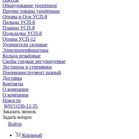
Оборудование уценённое
Прочие товары уценённые
Опоры и Оси УСП-8
Пальцы УСП-8
Планки УСП-8
Подкладки УСП-8
Опоры УСП-12
Удлинители силовые
Электроперфораторы
Кольца резьбовые
Скобы гладкие регулируемые
Лестницы и стремянки
Пневмоинструмент разный
Доставка
Контакты
О компании
О компании
Новости
8(915)330-12-35
Заказать звонок
Задать вопрос
Войти
Корзина
0