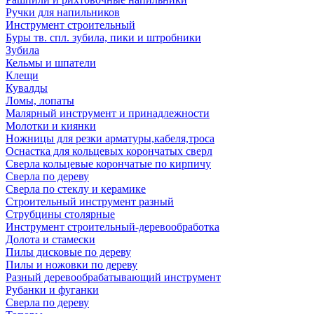
Ручки для напильников
Инструмент строительный
Буры тв. спл. зубила, пики и штробники
Зубила
Кельмы и шпатели
Клещи
Кувалды
Ломы, лопаты
Малярный инструмент и принадлежности
Молотки и киянки
Ножницы для резки арматуры,кабеля,троса
Оснастка для кольцевых корончатых сверл
Сверла кольцевые корончатые по кирпичу
Сверла по дереву
Сверла по стеклу и керамике
Строительный инструмент разный
Струбцины столярные
Инструмент строительный-деревообработка
Долота и стамески
Пилы дисковые по дереву
Пилы и ножовки по дереву
Разный деревообрабатывающий инструмент
Рубанки и фуганки
Сверла по дереву