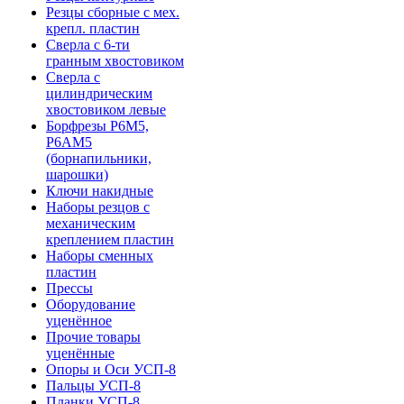
Резцы сборные с мех.
крепл. пластин
Сверла с 6-ти
гранным хвостовиком
Сверла с
цилиндрическим
хвостовиком левые
Борфрезы Р6М5,
Р6АМ5
(борнапильники,
шарошки)
Ключи накидные
Наборы резцов с
механическим
креплением пластин
Наборы сменных
пластин
Прессы
Оборудование
уценённое
Прочие товары
уценённые
Опоры и Оси УСП-8
Пальцы УСП-8
Планки УСП-8