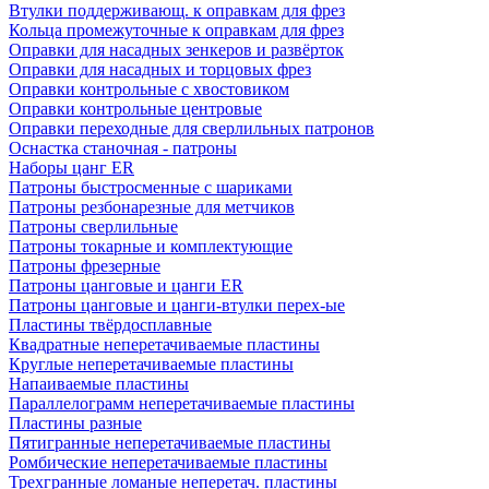
Втулки поддерживающ. к оправкам для фрез
Кольца промежуточные к оправкам для фрез
Оправки для насадных зенкеров и развёрток
Оправки для насадных и торцовых фрез
Оправки контрольные с хвостовиком
Оправки контрольные центровые
Оправки переходные для сверлильных патронов
Оснастка станочная - патроны
Наборы цанг ER
Патроны быстросменные с шариками
Патроны резбонарезные для метчиков
Патроны сверлильные
Патроны токарные и комплектующие
Патроны фрезерные
Патроны цанговые и цанги ER
Патроны цанговые и цанги-втулки перех-ые
Пластины твёрдосплавные
Квадратные неперетачиваемые пластины
Круглые неперетачиваемые пластины
Напаиваемые пластины
Параллелограмм неперетачиваемые пластины
Пластины разные
Пятигранные неперетачиваемые пластины
Ромбические неперетачиваемые пластины
Трехгранные ломаные неперетач. пластины