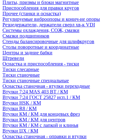
Плиты, призмы и блоки магнитные
Приспособления для правки кругов
Прочее (станки и оснастка)
Регулируемые виброопоры и конич-ие опоры
Резцедержатели, держатели сверл хв-к VDI
Системы охлаждения, СОЖ, смазки
Смазки подшипников
Стенды балансировочные для шлифкругов
Столы поворотные и координатные
Центры и задние бабки
Штревели
Оснастка и приспособления - тиски
Тиски слесарные
Тиски станочные
Тиски станочные специальные
Оснастка станочная - втулки переходные
Втулки 7:24 MAS 403 BT / КМ
Втулки 7:24 ГОСТ 25827 исп.1 / КМ
Втулки HSK / КМ
Втулки R8 / КМ
Втулки КМ / КМ для концевых фрез
Втулки КМ / КМ для центров
Втулки КМ / КМ с лапкой и клинья
Втулки ЦХ / КМ
Оснастка станочная - оправки и втулки