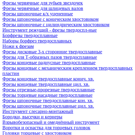
Фрезы червячные для зубьев звездочек
Фрезы червячные для шлицевых валов
Фрезы шпоночные к/х уцененные
Фрезы шпоночные с коническим хвостовиком
Фрезы шпоночные с цилиндрическим хвостовиком
Инструмент режущий - фрезы твердоспл-ные
Борфрезы твердосплавные
Наборы борфрез твердосплавных
Ножи к фрезам
Фрезы дисковые 3-х сторонние твердосплавные
Фрезы для Т-образных пазов твердосплавные
Фрезы концевые радиусные твердосплавные
Фрезы концевые с механическим креплением твердосплавных
пластин
Фрезы концевые твердосплавные конич. хв.
Фрезы концевые твердосплавные цил. хв.
Фрезы отрезные-прорезные твердосплавные
Фрезы торцевые насадные твердосплавные
Фрезы шпоночные твердосплавные кон. хв.
Фрезы шпоночные твердосплавные цил. хв.
Инструмент слесарно-монтажный
Бородки, высечки и кернеры
Взрывобезопасный и омеднённый инструмент
Воротки и оснаcтка для торцевых головок
Головки торцевые с хвостовиком