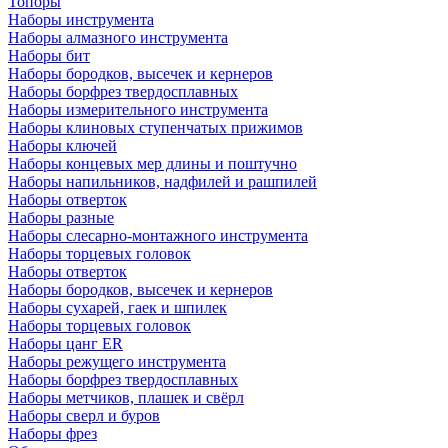
Топоры
Наборы инструмента
Наборы алмазного инструмента
Наборы бит
Наборы бородков, высечек и кернеров
Наборы борфрез твердосплавных
Наборы измерительного инструмента
Наборы клиновых ступенчатых прижимов
Наборы ключей
Наборы концевых мер длины и поштучно
Наборы напильников, надфилей и рашпилей
Наборы отверток
Наборы разные
Наборы слесарно-монтажного инструмента
Наборы торцевых головок
Наборы отверток
Наборы бородков, высечек и кернеров
Наборы сухарей, гаек и шпилек
Наборы торцевых головок
Наборы цанг ER
Наборы режущего инструмента
Наборы борфрез твердосплавных
Наборы метчиков, плашек и свёрл
Наборы сверл и буров
Наборы фрез