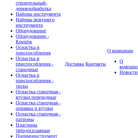
строительный-
деревообработка
Наборы инструмента
Наборы режущего
инструмента
Оборудование
Оборудование -
Крепёж
Оснастка и
О компании
приспособления
Оснастка и
О
приспособления -
Доставка
Контакты
компани
станочные
Новости
Оснастка и
приспособления -
тиски
Оснастка станочная -
втулки переходные
Оснастка станочная -
оправки и втулки
Оснастка станочная -
патроны
Пластины
твёрдосплавные
Пневмоинструмент