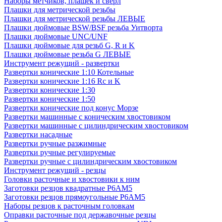
Наборы метчиков, плашек и свёрл
Плашки для метрической резьбы
Плашки для метрической резьбы ЛЕВЫЕ
Плашки дюймовые BSW/BSF резьба Уитворта
Плашки дюймовые UNC/UNF
Плашки дюймовые для резьб G, R и K
Плашки дюймовые резьба G ЛЕВЫЕ
Инструмент режущий - развертки
Развертки конические 1:10 Котельные
Развертки конические 1:16 Rc и K
Развертки конические 1:30
Развертки конические 1:50
Развертки конические под конус Морзе
Развертки машинные с коническим хвостовиком
Развертки машинные с цилиндрическим хвостовиком
Развертки насадные
Развертки ручные разжимные
Развертки ручные регулируемые
Развертки ручные с цилиндрическим хвостовиком
Инструмент режущий - резцы
Головки расточные и хвостовики к ним
Заготовки резцов квадратные Р6АМ5
Заготовки резцов прямоугольные Р6АМ5
Наборы резцов к расточным головкам
Оправки расточные под державочные резцы