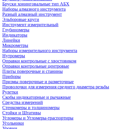
Бруски хонинговальные тип АБХ
Наборы алмазного инструмента
Разный алмазный инструмент
Эльборовые круги
Инструмент измерительный
Глубиномеры
Индикаторы
Линейки
Микрометры
Наборы измерительного инструмента
Нутромеры
Оправки контрольные с хвостовиком
Оправки контрольные центровые
Плиты поверочные и станины
Приборы
Призмы поверочные и разметочные
Проволочки для измерения среднего диаметра резьбы
Рулетки
Скобы индикаторные и рычажные
Средства измерений
Стенкомеры и толщиномеры
Стойки и Штативы
Угломеры и Угломеры-траспортиры
Угольники
Уровни