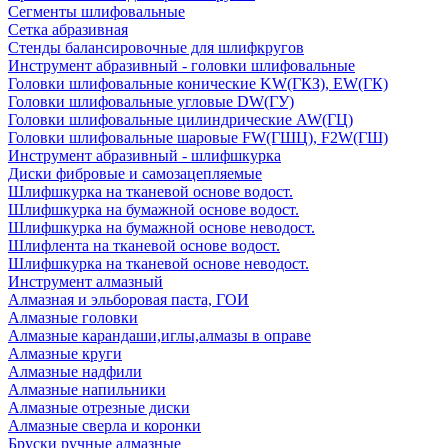
Сегменты шлифовальные
Сетка абразивная
Стенды балансировочные для шлифкругов
Инструмент абразивный - головки шлифовальные
Головки шлифовальные конические KW(ГКЗ), EW(ГК)
Головки шлифовальные угловые DW(ГУ)
Головки шлифовальные цилиндрические AW(ГЦ)
Головки шлифовальные шаровые FW(ГШЦ), F2W(ГШ)
Инструмент абразивный - шлифшкурка
Диски фибровые и самозацепляемые
Шлифшкурка на тканевой основе водост.
Шлифшкурка на бумажной основе водост.
Шлифшкурка на бумажной основе неводост.
Шлифлента на тканевой основе водост.
Шлифшкурка на тканевой основе неводост.
Инструмент алмазный
Алмазная и эльборовая паста, ГОИ
Алмазные головки
Алмазные карандаши,иглы,алмазы в оправе
Алмазные круги
Алмазные надфили
Алмазные напильники
Алмазные отрезные диски
Алмазные сверла и коронки
Бруски ручные алмазные