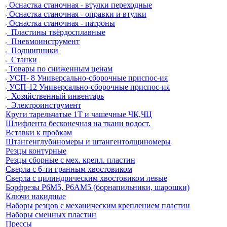
Оснастка станочная - втулки переходные
Оснастка станочная - оправки и втулки
Оснастка станочная - патроны
Пластины твёрдосплавные
Пневмоинструмент
Подшипники
Станки
Товары по сниженным ценам
УСП- 8 Универсально-сборочные приспос-ия
УСП-12 Универсально-сборочные приспос-ия
Хозяйственный инвентарь
Электроинструмент
Круги тарельчатые 1Т и чашечные ЧК,ЧЦ
Шлифлента бесконечная на ткани водост.
Вставки к пробкам
Штангенглубиномеры и штангентолщиномеры
Резцы контурные
Резцы сборные с мех. крепл. пластин
Сверла с 6-ти гранным хвостовиком
Сверла с цилиндрическим хвостовиком левые
Борфрезы Р6М5, Р6АМ5 (борнапильники, шарошки)
Ключи накидные
Наборы резцов с механическим креплением пластин
Наборы сменных пластин
Прессы