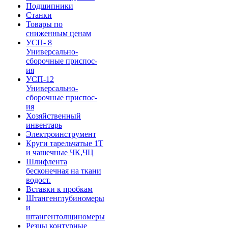
Подшипники
Станки
Товары по
сниженным ценам
УСП- 8
Универсально-
сборочные приспос-
ия
УСП-12
Универсально-
сборочные приспос-
ия
Хозяйственный
инвентарь
Электроинструмент
Круги тарельчатые 1Т
и чашечные ЧК,ЧЦ
Шлифлента
бесконечная на ткани
водост.
Вставки к пробкам
Штангенглубиномеры
и
штангентолщиномеры
Резцы контурные