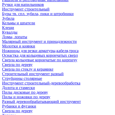
Ручки для напильников
Инструмент строительный
Буры тв. спл. зубила, пики и штробники
Зубила
Кельмы и шпатели
Клещи
Кувалды
Ломы, лопаты
Малярный инструмент и принадлежности
Молотки и киянки
Ножницы для резки арматуры,кабеля,троса
Оснастка для кольцевых корончатых сверл
Сверла кольцевые корончатые по кирпичу
Сверла по дереву
Сверла по стеклу и керамике
Строительный инструмент разный
Струбцины столярные
Инструмент строительный-деревообработка
Долота и стамески
Пилы дисковые по дереву
Пилы и ножовки по дереву
Разный деревообрабатывающий инструмент
Рубанки и фуганки
Сверла по дереву