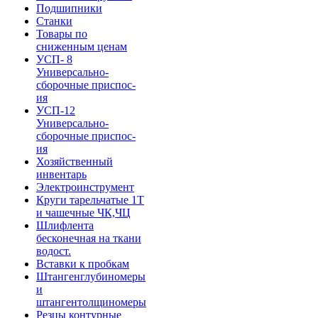
Подшипники
Станки
Товары по
сниженным ценам
УСП- 8
Универсально-
сборочные приспос-
ия
УСП-12
Универсально-
сборочные приспос-
ия
Хозяйственный
инвентарь
Электроинструмент
Круги тарельчатые 1Т
и чашечные ЧК,ЧЦ
Шлифлента
бесконечная на ткани
водост.
Вставки к пробкам
Штангенглубиномеры
и
штангентолщиномеры
Резцы контурные