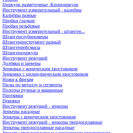
Циркули разметочные -Кронциркули
Инструмент измерительный - калибры
Калибры разные
Пробки гладкие
Пробки резьбовые
Инструмент измерительный - штанген...
Штангенглубиномеры
Штангенинструмент разный
Штангенрейсмасы
Штангенциркули
Инструмент режущий
Долбяки и шеверы
Зенковки с коническим хвостовиком
Зенковки с цилиндрическим хвостовиком
Ножи к фрезам
Пилы по металлу и сегменты
Полотна ручные и машинные
Протяжки
Цековки
Инструмент режущий - зенкеры
Зенкеры насадные
Зенкеры с коническим хвостовиком
Инструмент режущий - зенкеры твердосплавные
Зенкеры твердосплавные насадные
Зенкеры твердосплавные с коническим хвостовиком