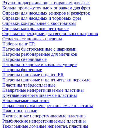
Втулки поддерживающ. к оправкам для фрез
Кольца промежуточные к оправкам для фрез
Оправки для насадных зенкеров и развёрток
Оправки для насадных и торцовых фрез
Оправки контрольные с хвостовиком
Оправки контрольные центровые
Оправки переходные для сверлильных патронов
Оснастка станочная - патроны
Наборы цанг ER
Патроны быстросменные с шариками
Патроны резбонарезные для метчиков
Патроны сверлильные
Патроны токарные и комплектующие
Патроны фрезерные
Патроны цанговые и цанги ER
Патроны цанговые и цанги-втулки перех-ые
Пластины твёрдосплавные
Квадратные неперетачиваемые пластины
Круглые неперетачиваемые пластины
Напаиваемые пластины
Параллелограмм неперетачиваемые пластины
Пластины разные
Пятигранные неперетачиваемые пластины
Ромбические неперетачиваемые пластины
Трехгранные ломаные неперетач. пластины