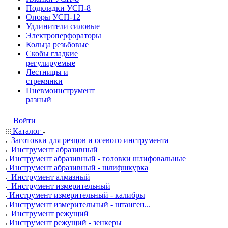
Подкладки УСП-8
Опоры УСП-12
Удлинители силовые
Электроперфораторы
Кольца резьбовые
Скобы гладкие
регулируемые
Лестницы и
стремянки
Пневмоинструмент
разный
Войти
Каталог
Заготовки для резцов и осевого инструмента
Инструмент абразивный
Инструмент абразивный - головки шлифовальные
Инструмент абразивный - шлифшкурка
Инструмент алмазный
Инструмент измерительный
Инструмент измерительный - калибры
Инструмент измерительный - штанген...
Инструмент режущий
Инструмент режущий - зенкеры