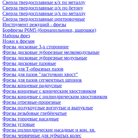
Сверла твердосплавные к/х по металлу
Сверла твердосплавные ц/х по бетону
Сверла твердосплавные ц/х по металлу
Сверла твердосплавные центровочные
Инструмент режущий - фрезы
Борфрезы Р6М5 (борнапильники, шарошки)
Наборы фрез
Ножи к фрезам
Фрезы дисковые 3-х сторонние
Фрезы дисковые зуборезные мелкомодульные
Фрезы дисковые зуборезные модульные
Фрезы дисковые пазовые
Фрезы для Т-образных пазов
Фрезы для пазов "ласточкин хвост"
Фрезы для пазов сегментных шпонок
Фрезы концевые радиусные
Фрезы концевые с коническим хвостовиком
Фрезы концевые с цилиндрическим хвостовиком
Фрезы отрезные-прорезные
Фрезы полукруглые вогнутые и выпуклые
Фрезы резьбовые гребёнчатые
Фрезы торцевые насадные
Фрезы угловые
Фрезы цилиндрические насадные и кон. хв.
Фрезы червячные для зубчатых колес