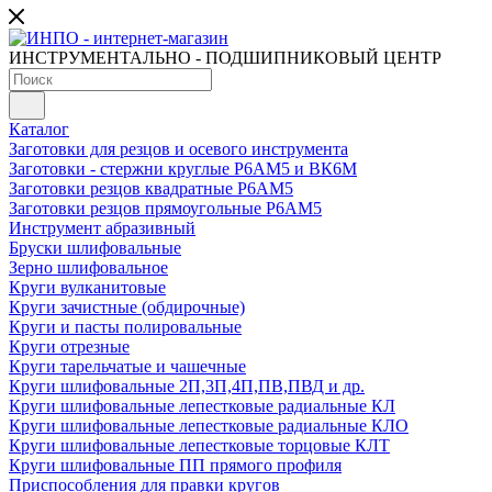
ИНСТРУМЕНТАЛЬНО - ПОДШИПНИКОВЫЙ ЦЕНТР
Каталог
Заготовки для резцов и осевого инструмента
Заготовки - стержни круглые Р6АМ5 и ВК6М
Заготовки резцов квадратные Р6АМ5
Заготовки резцов прямоугольные Р6АМ5
Инструмент абразивный
Бруски шлифовальные
Зерно шлифовальное
Круги вулканитовые
Круги зачистные (обдирочные)
Круги и пасты полировальные
Круги отрезные
Круги тарельчатые и чашечные
Круги шлифовальные 2П,3П,4П,ПВ,ПВД и др.
Круги шлифовальные лепестковые радиальные КЛ
Круги шлифовальные лепестковые радиальные КЛО
Круги шлифовальные лепестковые торцовые КЛТ
Круги шлифовальные ПП прямого профиля
Приспособления для правки кругов