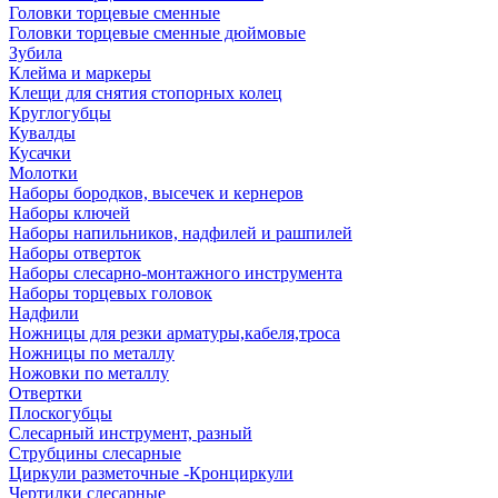
Головки торцевые сменные
Головки торцевые сменные дюймовые
Зубила
Клейма и маркеры
Клещи для снятия стопорных колец
Круглогубцы
Кувалды
Кусачки
Молотки
Наборы бородков, высечек и кернеров
Наборы ключей
Наборы напильников, надфилей и рашпилей
Наборы отверток
Наборы слесарно-монтажного инструмента
Наборы торцевых головок
Надфили
Ножницы для резки арматуры,кабеля,троса
Ножницы по металлу
Ножовки по металлу
Отвертки
Плоскогубцы
Слесарный инструмент, разный
Струбцины слесарные
Циркули разметочные -Кронциркули
Чертилки слесарные