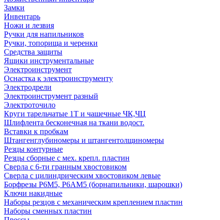
Замки
Инвентарь
Ножи и лезвия
Ручки для напильников
Ручки, топорища и черенки
Средства защиты
Ящики инструментальные
Электроинструмент
Оснастка к электроинструменту
Электродрели
Электроинструмент разный
Электроточило
Круги тарельчатые 1Т и чашечные ЧК,ЧЦ
Шлифлента бесконечная на ткани водост.
Вставки к пробкам
Штангенглубиномеры и штангентолщиномеры
Резцы контурные
Резцы сборные с мех. крепл. пластин
Сверла с 6-ти гранным хвостовиком
Сверла с цилиндрическим хвостовиком левые
Борфрезы Р6М5, Р6АМ5 (борнапильники, шарошки)
Ключи накидные
Наборы резцов с механическим креплением пластин
Наборы сменных пластин
Прессы