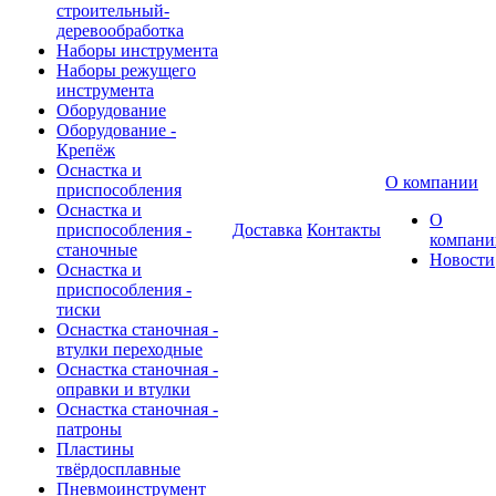
строительный-
деревообработка
Наборы инструмента
Наборы режущего
инструмента
Оборудование
Оборудование -
Крепёж
Оснастка и
О компании
приспособления
Оснастка и
О
приспособления -
Доставка
Контакты
компани
станочные
Новости
Оснастка и
приспособления -
тиски
Оснастка станочная -
втулки переходные
Оснастка станочная -
оправки и втулки
Оснастка станочная -
патроны
Пластины
твёрдосплавные
Пневмоинструмент