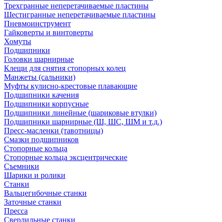
Трехгранные неперетачиваемые пластины
Шестигранные неперетачиваемые пластины
Пневмоинструмент
Гайковерты и винтоверты
Хомуты
Подшипники
Головки шарнирные
Клещи для снятия стопорных колец
Манжеты (сальники)
Муфты кулисно-крестовые плавающие
Подшипники качения
Подшипники корпусные
Подшипники линейные (шариковые втулки)
Подшипники шарнирные (Ш, ШС, ШМ и т.д.)
Пресс-масленки (тавотницы)
Смазки подшипников
Стопорные кольца
Стопорные кольца эксцентрические
Съемники
Шарики и ролики
Станки
Вальцегибочные станки
Заточные станки
Пресса
Сверлильные станки