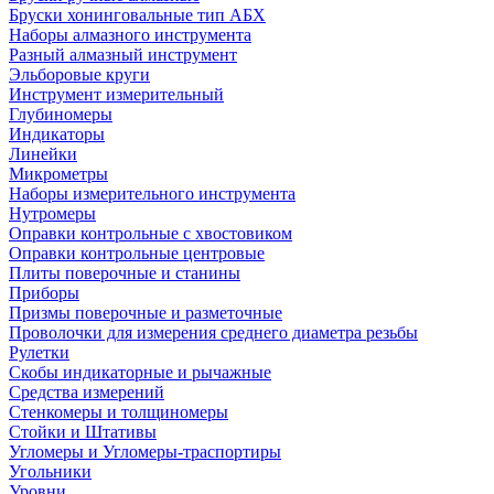
Бруски хонинговальные тип АБХ
Наборы алмазного инструмента
Разный алмазный инструмент
Эльборовые круги
Инструмент измерительный
Глубиномеры
Индикаторы
Линейки
Микрометры
Наборы измерительного инструмента
Нутромеры
Оправки контрольные с хвостовиком
Оправки контрольные центровые
Плиты поверочные и станины
Приборы
Призмы поверочные и разметочные
Проволочки для измерения среднего диаметра резьбы
Рулетки
Скобы индикаторные и рычажные
Средства измерений
Стенкомеры и толщиномеры
Стойки и Штативы
Угломеры и Угломеры-траспортиры
Угольники
Уровни