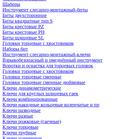
Шаберы
Инструмент слесарно-монтажный-биты
Биты двухсторонние
Биты квадратные тип S
Биты крестовые РZ
Биты крестовые РН
Биты шлицевые SL
Головки торцевые с хвостовиком
Наборы бит
Инструмент слесарно-монтажный-ключи
Взрывобезопасный и омеднённый инструмент
Воротки и оснаcтка для торцевых головок
Головки торцевые с хвостовиком
Головки торцевые сменные
Головки торцевые сменные дюймовые
Ключи динамометрические
Ключи для круглых шлицевых гаек
Ключи комбинированные
Ключи накидные кольцевые коленчатые и пр
Ключи разводные
Ключи разные
Ключи рожковые (гаечные)
Ключи торцевые
Ключи трубные
Ключи уцененные