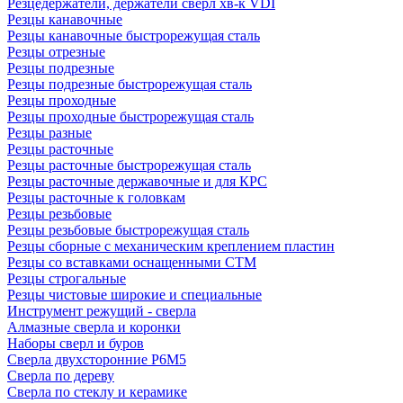
Резцедержатели, держатели сверл хв-к VDI
Резцы канавочные
Резцы канавочные быстрорежущая сталь
Резцы отрезные
Резцы подрезные
Резцы подрезные быстрорежущая сталь
Резцы проходные
Резцы проходные быстрорежущая сталь
Резцы разные
Резцы расточные
Резцы расточные быстрорежущая сталь
Резцы расточные державочные и для КРС
Резцы расточные к головкам
Резцы резьбовые
Резцы резьбовые быстрорежущая сталь
Резцы сборные с механическим креплением пластин
Резцы со вставками оснащенными СТМ
Резцы строгальные
Резцы чистовые широкие и специальные
Инструмент режущий - сверла
Алмазные сверла и коронки
Наборы сверл и буров
Сверла двухсторонние Р6М5
Сверла по дереву
Сверла по стеклу и керамике