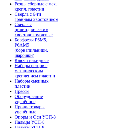
Резцы сборные с мех.
крепл. пластин
Сверла с 6-ти
гранным хвостовиком
Сверла с
цилиндрическим
хвостовиком левые
Борфрезы Р6М5,
Р6АМ5
(борнапильники,
шарошки)
Ключи накидные
Наборы резцов с
механическим
креплением пластин
Наборы сменных
пластин
Прессы
Оборудование
уценённое
Прочие товары
уценённые
Опоры и Оси УСП-8
Пальцы УСП-8
Планки УСП-8