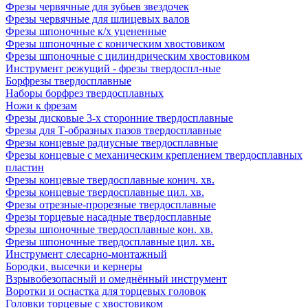
Фрезы червячные для зубьев звездочек
Фрезы червячные для шлицевых валов
Фрезы шпоночные к/х уцененные
Фрезы шпоночные с коническим хвостовиком
Фрезы шпоночные с цилиндрическим хвостовиком
Инструмент режущий - фрезы твердоспл-ные
Борфрезы твердосплавные
Наборы борфрез твердосплавных
Ножи к фрезам
Фрезы дисковые 3-х сторонние твердосплавные
Фрезы для Т-образных пазов твердосплавные
Фрезы концевые радиусные твердосплавные
Фрезы концевые с механическим креплением твердосплавных
пластин
Фрезы концевые твердосплавные конич. хв.
Фрезы концевые твердосплавные цил. хв.
Фрезы отрезные-прорезные твердосплавные
Фрезы торцевые насадные твердосплавные
Фрезы шпоночные твердосплавные кон. хв.
Фрезы шпоночные твердосплавные цил. хв.
Инструмент слесарно-монтажный
Бородки, высечки и кернеры
Взрывобезопасный и омеднённый инструмент
Воротки и оснаcтка для торцевых головок
Головки торцевые с хвостовиком