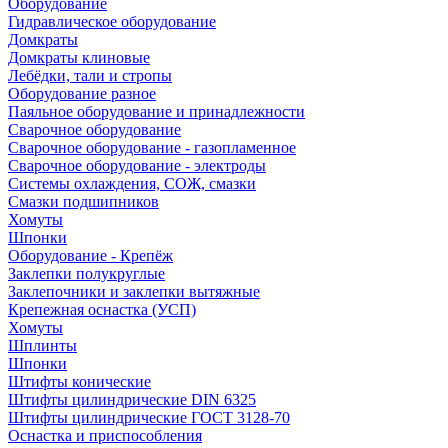
Оборудование
Гидравлическое оборудование
Домкраты
Домкраты клиновые
Лебёдки, тали и стропы
Оборудование разное
Паяльное оборудование и принадлежности
Сварочное оборудование
Сварочное оборудование - газопламенное
Сварочное оборудование - электроды
Системы охлаждения, СОЖ, смазки
Смазки подшипников
Хомуты
Шпонки
Оборудование - Крепёж
Заклепки полукруглые
Заклепочники и заклепки вытяжные
Крепежная оснастка (УСП)
Хомуты
Шплинты
Шпонки
Штифты конические
Штифты цилиндрические DIN 6325
Штифты цилиндрические ГОСТ 3128-70
Оснастка и приспособления