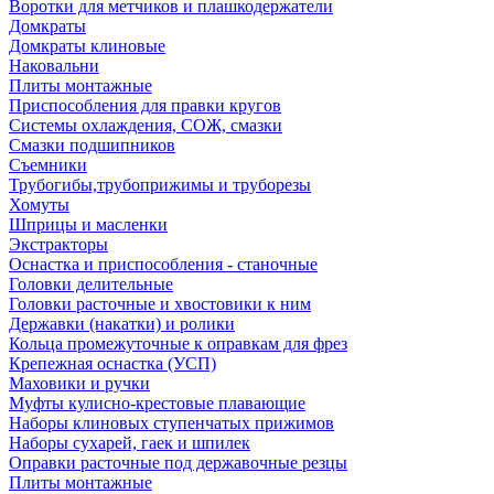
Воротки для метчиков и плашкодержатели
Домкраты
Домкраты клиновые
Наковальни
Плиты монтажные
Приспособления для правки кругов
Системы охлаждения, СОЖ, смазки
Смазки подшипников
Съемники
Трубогибы,трубоприжимы и труборезы
Хомуты
Шприцы и масленки
Экстракторы
Оснастка и приспособления - станочные
Головки делительные
Головки расточные и хвостовики к ним
Державки (накатки) и ролики
Кольца промежуточные к оправкам для фрез
Крепежная оснастка (УСП)
Маховики и ручки
Муфты кулисно-крестовые плавающие
Наборы клиновых ступенчатых прижимов
Наборы сухарей, гаек и шпилек
Оправки расточные под державочные резцы
Плиты монтажные