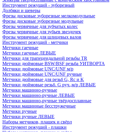
Инструмент режущий - зуборезный
Долбяки и шеверы
Фрезы дисковые зуборезные мелкомодульные
Фрезы дисковые зуборезные модульные
Фрезы червячные для зубчатых колес
Фрезы червячные для зубьев звездочек
Фрезы червячные для шлицевых валов
Инструмент режущий - метчики
Метчики гаечные
Метчики гаечные ЛЕВЫЕ
Метчики для трапецеидальной резьбы TR
Метчики дюймовые BSW/BSF резьба УИТВОРТА
Метчики дюймовые UNC/UNF м/р
Метчики дюймовые UNC/UNF ручные
Метчики дюймовые для резьб G, Rc и K
Метчики дюймовые резьб. G руч.,м/р ЛЕВЫЕ
Метчики машинно-ручные
Метчики машинно-ручные ЛЕВЫЕ
Метчики машинно-ручные твёрдосплавные
Метчики машинные бесстружечные
Метчики ручные
Метчики ручные ЛЕВЫЕ
Наборы метчиков, плашек и свёрл
Инструмент режущий - плашки