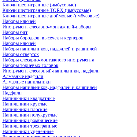
Ключи шестигранные (имбусовые)
Ключи шестигранные TORX (имбусовые)
Ключи шестигранные дюймовые (имбусовые)
Наборы ключей
Инструмент слесарно-монтажный-наборы
Наборы бит
Наборы бородков, высечек и кернеров
Наборы ключей
Наборы напильников, надфилей и рашпилей
Наборы отверток
Наборы слесарно-монтажного инструмента
Наборы торцевых головок
Инструмент слесарный-напильники, надфили
Алмазные надфили
Алмазные напильники
Наборы напильников, надфилей и рашпилей
Надфили
Напильники квадратные
Напильники круглые
Напильники плоские
Напильники полукруглые
Напильники ромбические
Напильники трехгранные
Напильники уценённые
Рашпили и рихтовочные напильники