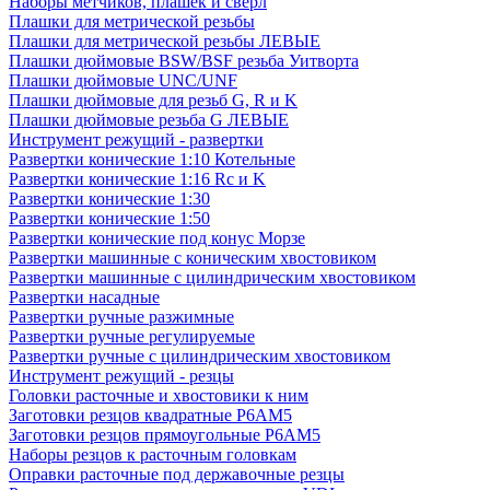
Наборы метчиков, плашек и свёрл
Плашки для метрической резьбы
Плашки для метрической резьбы ЛЕВЫЕ
Плашки дюймовые BSW/BSF резьба Уитворта
Плашки дюймовые UNC/UNF
Плашки дюймовые для резьб G, R и K
Плашки дюймовые резьба G ЛЕВЫЕ
Инструмент режущий - развертки
Развертки конические 1:10 Котельные
Развертки конические 1:16 Rc и K
Развертки конические 1:30
Развертки конические 1:50
Развертки конические под конус Морзе
Развертки машинные с коническим хвостовиком
Развертки машинные с цилиндрическим хвостовиком
Развертки насадные
Развертки ручные разжимные
Развертки ручные регулируемые
Развертки ручные с цилиндрическим хвостовиком
Инструмент режущий - резцы
Головки расточные и хвостовики к ним
Заготовки резцов квадратные Р6АМ5
Заготовки резцов прямоугольные Р6АМ5
Наборы резцов к расточным головкам
Оправки расточные под державочные резцы