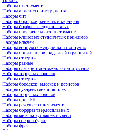
Топоры
Наборы инструмента
Наборы алмазного инструмента
Наборы бит
Наборы бородков, высечек и кернеров
Наборы борфрез твердосплавных
Наборы измерительного инструмента
Наборы клиновых ступенчатых прижимов
Наборы ключей
Наборы концевых мер длины и поштучно
Наборы напильников, надфилей и рашпилей
Наборы отверток
Наборы разные
Наборы слесарно-монтажного инструмента
Наборы торцевых головок
Наборы отверток
Наборы бородков, высечек и кернеров
Наборы сухарей, гаек и шпилек
Наборы торцевых головок
Наборы цанг ER
Наборы режущего инструмента
Наборы борфрез твердосплавных
Наборы метчиков, плашек и свёрл
Наборы сверл и буров
Наборы фрез