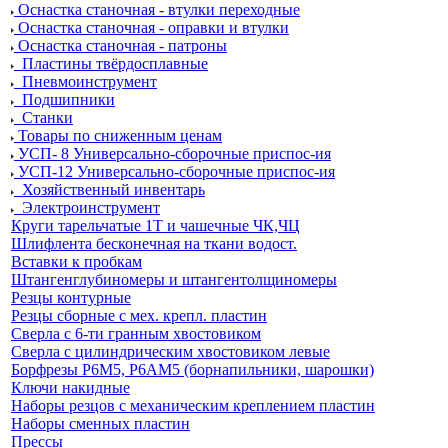
Оснастка станочная - втулки переходные
Оснастка станочная - оправки и втулки
Оснастка станочная - патроны
Пластины твёрдосплавные
Пневмоинструмент
Подшипники
Станки
Товары по сниженным ценам
УСП- 8 Универсально-сборочные приспос-ия
УСП-12 Универсально-сборочные приспос-ия
Хозяйственный инвентарь
Электроинструмент
Круги тарельчатые 1Т и чашечные ЧК,ЧЦ
Шлифлента бесконечная на ткани водост.
Вставки к пробкам
Штангенглубиномеры и штангентолщиномеры
Резцы контурные
Резцы сборные с мех. крепл. пластин
Сверла с 6-ти гранным хвостовиком
Сверла с цилиндрическим хвостовиком левые
Борфрезы Р6М5, Р6АМ5 (борнапильники, шарошки)
Ключи накидные
Наборы резцов с механическим креплением пластин
Наборы сменных пластин
Прессы