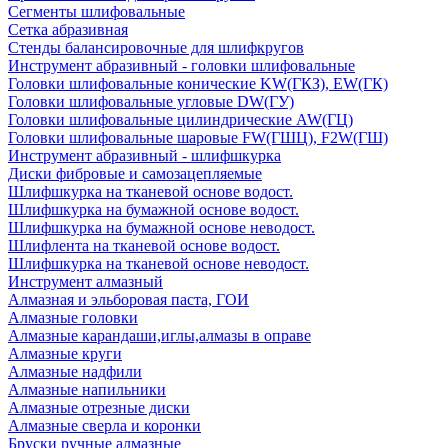
Сегменты шлифовальные
Сетка абразивная
Стенды балансировочные для шлифкругов
Инструмент абразивный - головки шлифовальные
Головки шлифовальные конические KW(ГКЗ), EW(ГК)
Головки шлифовальные угловые DW(ГУ)
Головки шлифовальные цилиндрические AW(ГЦ)
Головки шлифовальные шаровые FW(ГШЦ), F2W(ГШ)
Инструмент абразивный - шлифшкурка
Диски фибровые и самозацепляемые
Шлифшкурка на тканевой основе водост.
Шлифшкурка на бумажной основе водост.
Шлифшкурка на бумажной основе неводост.
Шлифлента на тканевой основе водост.
Шлифшкурка на тканевой основе неводост.
Инструмент алмазный
Алмазная и эльборовая паста, ГОИ
Алмазные головки
Алмазные карандаши,иглы,алмазы в оправе
Алмазные круги
Алмазные надфили
Алмазные напильники
Алмазные отрезные диски
Алмазные сверла и коронки
Бруски ручные алмазные