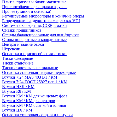
Плиты, призмы и блоки магнитные
Приспособления для правки кругов
Прочее (станки и оснастка)
Регулируемые виброопоры и конич-ие опоры
Резцедержатели, держатели сверл хв-к VDI
Системы охлаждения, СОЖ, смазки
Смазки подшипников
Стенды балансировочные для шлифкругов
Столы поворотные и координатные
Центры и задние бабки
Штревели
Оснастка и приспособления - тиски
Тиски слесарные
Тиски станочные
Тиски станочные специальные
Оснастка станочная - втулки переходные
Втулки 7:24 MAS 403 BT / КМ
Втулки 7:24 ГОСТ 25827 исп.1 / КМ
Втулки HSK / КМ
Втулки R8 / КМ
Втулки КМ / КМ для концевых фрез
Втулки КМ / КМ для центров
Втулки КМ / КМ с лапкой и клинья
Втулки ЦХ / КМ
Оснастка станочная - оправки и втулки